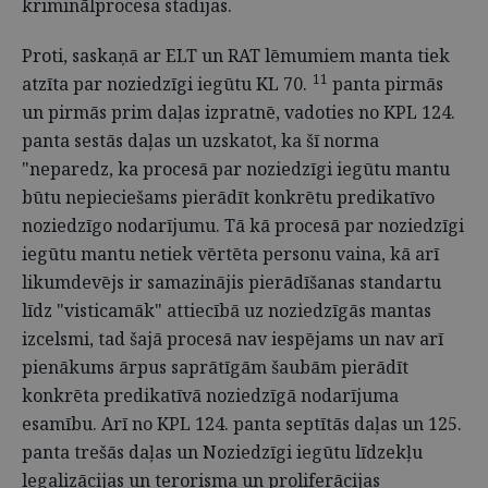
kriminālprocesa stadijas.
Proti, saskaņā ar ELT un RAT lēmumiem manta tiek
11
atzīta par noziedzīgi iegūtu KL 70.
panta pirmās
un pirmās prim daļas izpratnē, vadoties no KPL 124.
panta sestās daļas un uzskatot, ka šī norma
"neparedz, ka procesā par noziedzīgi iegūtu mantu
būtu nepieciešams pierādīt konkrētu predikatīvo
noziedzīgo nodarījumu. Tā kā procesā par noziedzīgi
iegūtu mantu netiek vērtēta personu vaina, kā arī
likumdevējs ir samazinājis pierādīšanas standartu
līdz "visticamāk" attiecībā uz noziedzīgās mantas
izcelsmi, tad šajā procesā nav iespējams un nav arī
pienākums ārpus saprātīgām šaubām pierādīt
konkrēta predikatīvā noziedzīgā nodarījuma
esamību. Arī no KPL 124. panta septītās daļas un 125.
panta trešās daļas un Noziedzīgi iegūtu līdzekļu
legalizācijas un terorisma un proliferācijas