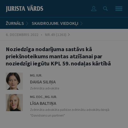
ŽURNĀLS
SKAIDROJUMI. VIEDOKĻI
6. DECEMBRIS 2022 • NR.49 (1263)
Noziedzīga nodarījuma sastāvs kā
priekšnoteikums mantas atzīšanai par
noziedzīgi iegūtu KPL 59. nodaļas kārtībā
MG. IUR.
DAIGA SILIŅA
Zvērināta advokāte
MG. EOC., MG. IUR.
LĪGA BALTIŅA
Zvērināta advokāta palīdze zvērinātu advokātu birojā
"Davidsons un partneri"