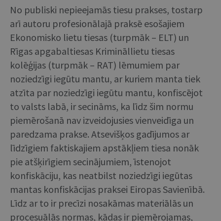
No publiski nepieejamās tiesu prakses, tostarp
arī autoru profesionālajā praksē esošajiem
Ekonomisko lietu tiesas (turpmāk – ELT) un
Rīgas apgabaltiesas Krimināllietu tiesas
kolēģijas (turpmāk – RAT) lēmumiem par
noziedzīgi iegūtu mantu, ar kuriem manta tiek
atzīta par noziedzīgi iegūtu mantu, konfiscējot
to valsts labā, ir secināms, ka līdz šim normu
piemērošanā nav izveidojusies vienveidīga un
paredzama prakse. Atsevišķos gadījumos ar
līdzīgiem faktiskajiem apstākļiem tiesa nonāk
pie atšķirīgiem secinājumiem, īstenojot
konfiskāciju, kas neatbilst noziedzīgi iegūtas
mantas konfiskācijas praksei Eiropas Savienībā.
Līdz ar to ir precīzi nosakāmas materiālās un
procesuālās normas, kādas ir piemērojamas,