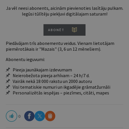
Ja vēl neesi abonents, aicinām pievienoties lasītāju pulkam.
Iegūsi tūlītēju piekļuvi digitālajam saturam!
ABONĒT
Piedāvājam trīs abonementu veidus. Vienam lietotājam
piemērotākais ir "Mazais" (3, 6 un 12 mēnešiem).
Abonentu ieguvumi:
Pieeja jaunākajam izdevumam
Neierobežota pieeja arhīvam – 24 h/7 d.
Vairāk nekā 18 000 rakstu un 2000 autoru
Visi tematiskie numuri un ikgadējie grāmatžurnāli
Personalizētās iespējas – piezīmes, citāti, mapes
0