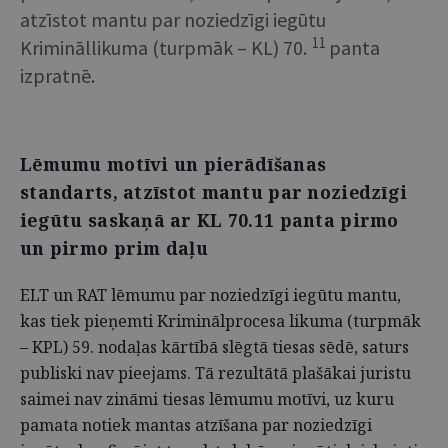
atzīstot mantu par noziedzīgi iegūtu
11
Krimināllikuma (turpmāk – KL) 70.
panta
izpratnē.
Lēmumu motīvi un pierādīšanas
standarts, atzīstot mantu par noziedzīgi
iegūtu saskaņā ar KL 70.11 panta pirmo
un pirmo prim daļu
ELT un RAT lēmumu par noziedzīgi iegūtu mantu,
kas tiek pieņemti Kriminālprocesa likuma (turpmāk
– KPL) 59. nodaļas kārtībā slēgtā tiesas sēdē, saturs
publiski nav pieejams. Tā rezultātā plašākai juristu
saimei nav zināmi tiesas lēmumu motīvi, uz kuru
pamata notiek mantas atzīšana par noziedzīgi