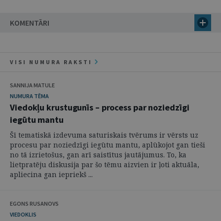
KOMENTĀRI
VISI NUMURA RAKSTI
SANNIJA MATULE
NUMURA TĒMA
Viedokļu krustugunīs – process par noziedzīgi
iegūtu mantu
Šī tematiskā izdevuma saturiskais tvērums ir vērsts uz
procesu par noziedzīgi iegūtu mantu, aplūkojot gan tieši
no tā izrietošus, gan arī saistītus jautājumus. To, ka
lietpratēju diskusija par šo tēmu aizvien ir ļoti aktuāla,
apliecina gan iepriekš ...
EGONS RUSANOVS
VIEDOKLIS