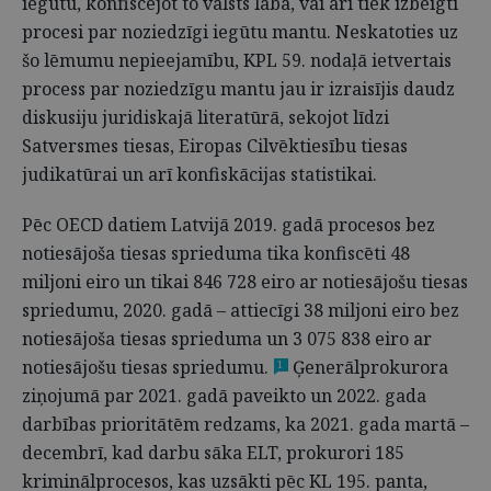
iegūtu, konfiscējot to valsts labā, vai arī tiek izbeigti
procesi par noziedzīgi iegūtu mantu. Neskatoties uz
šo lēmumu nepieejamību, KPL 59. nodaļā ietvertais
process par noziedzīgu mantu jau ir izraisījis daudz
diskusiju juridiskajā literatūrā, sekojot līdzi
Satversmes tiesas, Eiropas Cilvēktiesību tiesas
judikatūrai un arī konfiskācijas statistikai.
Pēc OECD datiem Latvijā 2019. gadā procesos bez
notiesājoša tiesas sprieduma tika konfiscēti 48
miljoni eiro un tikai 846 728 eiro ar notiesājošu tiesas
spriedumu, 2020. gadā – attiecīgi 38 miljoni eiro bez
notiesājoša tiesas sprieduma un 3 075 838 eiro ar
notiesājošu tiesas spriedumu.
Ģenerālprokurora
1
ziņojumā par 2021. gadā paveikto un 2022. gada
darbības prioritātēm redzams, ka 2021. gada martā –
decembrī, kad darbu sāka ELT, prokurori 185
kriminālprocesos, kas uzsākti pēc KL 195. panta,