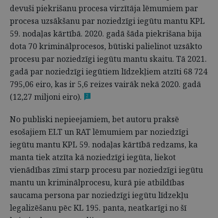
devuši piekrišanu procesa virzītāja lēmumiem par
procesa uzsākšanu par noziedzīgi iegūtu mantu KPL
59. nodaļas kārtībā. 2020. gadā šāda piekrišana bija
dota 70 kriminālprocesos, būtiski palielinot uzsākto
procesu par noziedzīgi iegūtu mantu skaitu. Tā 2021.
gadā par noziedzīgi iegūtiem līdzekļiem atzīti 68 724
795,06 eiro, kas ir 5,6 reizes vairāk nekā 2020. gadā
(12,27 miljoni eiro).
2
No publiski nepieejamiem, bet autoru praksē
esošajiem ELT un RAT lēmumiem par noziedzīgi
iegūtu mantu KPL 59. nodaļas kārtībā redzams, ka
manta tiek atzīta kā noziedzīgi iegūta, liekot
vienādības zīmi starp procesu par noziedzīgi iegūtu
mantu un kriminālprocesu, kurā pie atbildības
saucama persona par noziedzīgi iegūtu līdzekļu
legalizēšanu pēc KL 195. panta, neatkarīgi no šī