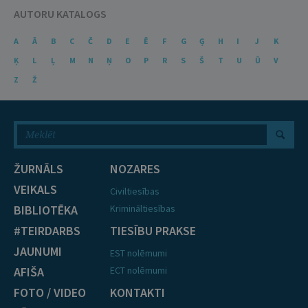
AUTORU KATALOGS
A
Ā
B
C
Č
D
E
Ē
F
G
Ģ
H
I
J
K
Ķ
L
Ļ
M
N
Ņ
O
P
R
S
Š
T
U
Ū
V
Z
Ž
ŽURNĀLS
NOZARES
VEIKALS
Civiltiesības
BIBLIOTĒKA
Krimināltiesības
#TEIRDARBS
TIESĪBU PRAKSE
JAUNUMI
EST nolēmumi
AFIŠA
ECT nolēmumi
FOTO / VIDEO
KONTAKTI