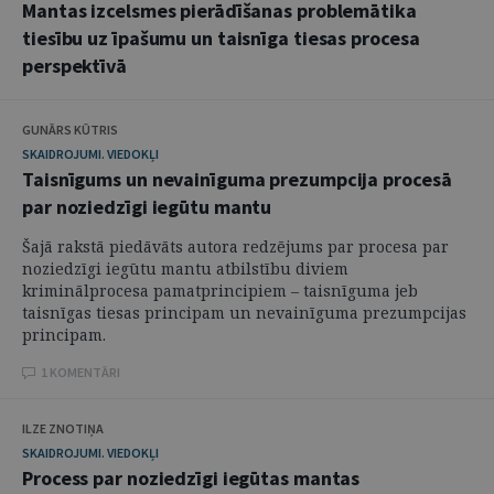
Mantas izcelsmes pierādīšanas problemātika
tiesību uz īpašumu un taisnīga tiesas procesa
perspektīvā
GUNĀRS KŪTRIS
SKAIDROJUMI. VIEDOKĻI
Taisnīgums un nevainīguma prezumpcija procesā
par noziedzīgi iegūtu mantu
Šajā rakstā piedāvāts autora redzējums par procesa par
noziedzīgi iegūtu mantu atbilstību diviem
kriminālprocesa pamatprincipiem – taisnīguma jeb
taisnīgas tiesas principam un nevainīguma prezumpcijas
principam.
1 KOMENTĀRI
ILZE ZNOTIŅA
SKAIDROJUMI. VIEDOKĻI
Process par noziedzīgi iegūtas mantas