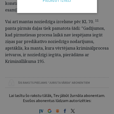
PIELĀGOT IZVĒLI
konstatēt predikatīvā noziedzīgā nodarījuma
esamību".
3
11
Vai arī mantas noziedzīga izcelsme pēc KL 70.
panta pirmās daļas tiek pamatota šādi: "Gadījumos,
kad pirmstiesas procesa laikā nav iespējams iegūt
ziņas par predikatīvo noziedzīgo nodarījumu,
apstāklis, ka manta, kura vērtējama kriminālprocesa
ietvaros, ir noziedzīgi iegūta, pierādāms ar
Krimināllikuma 195.
ŠIS RAKSTS PIEEJAMS “JURISTA VĀRDA” ABONENTIEM
Lai lasītu šo rakstu tālāk, Tev jābūt žurnāla abonentam.
Esošos abonentus lūdzam autorizēties: