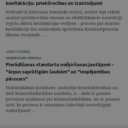
konfiskāciju: priekšrocības un izaicinājumi
Ievērojot šī izdevuma tematisko ievirzi, autore šajā rakstā
analizē priekšrocības vienam no efektīvākajiem noziedzīgi
iegūtu aktīvu konfiskācijas veidiem – process par mantas
konfiskāciju bez notiesājoša sprieduma Kriminālprocesa
likuma (turpmāk – ...
JURIS STUKĀNS
SKAIDROJUMI. VIEDOKĻI
Pierādīšanas standarta nošķiršanas jautājumi –
"ārpus saprātīgām šaubām" un "iespējamības
pārsvars"
Visbūtiskākais jautājums, analizējot krimināltiesības un
tieši kriminālatbildības institūtu, ir – kāds ir pamats
personas saukšanai pie kriminālatbildības, tas ir, pamats
atzīt, ka persona ir vainojama izdarītajā noziedzīgajā
nodarījumā? ...