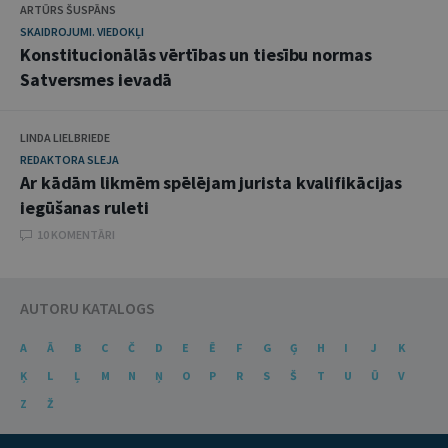
ARTŪRS ŠUSPĀNS
SKAIDROJUMI. VIEDOKĻI
Konstitucionālās vērtības un tiesību normas
Satversmes ievadā
LINDA LIELBRIEDE
REDAKTORA SLEJA
Ar kādām likmēm spēlējam jurista kvalifikācijas
iegūšanas ruleti
10 KOMENTĀRI
AUTORU KATALOGS
A
Ā
B
C
Č
D
E
Ē
F
G
Ģ
H
I
J
K
Ķ
L
Ļ
M
N
Ņ
O
P
R
S
Š
T
U
Ū
V
Z
Ž