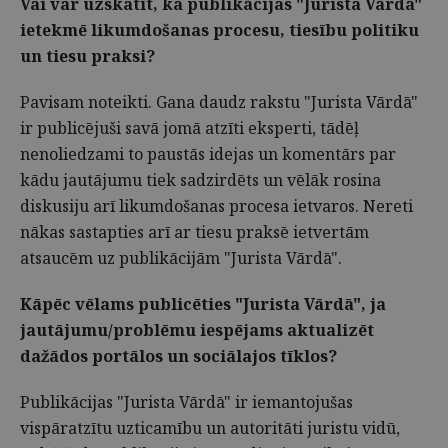
Vai var uzskatīt, ka publikācijas "Jurista Vārdā"
ietekmē likumdošanas procesu, tiesību politiku
un tiesu praksi?
Pavisam noteikti. Gana daudz rakstu "Jurista Vārdā"
ir publicējuši savā jomā atzīti eksperti, tādēļ
nenoliedzami to paustās idejas un komentārs par
kādu jautājumu tiek sadzirdēts un vēlāk rosina
diskusiju arī likumdošanas procesa ietvaros. Nereti
nākas sastapties arī ar tiesu praksē ietvertām
atsaucēm uz publikācijām "Jurista Vārdā".
Kāpēc vēlams publicēties "Jurista Vārdā", ja
jautājumu/problēmu iespējams aktualizēt
dažādos portālos un sociālajos tīklos?
Publikācijas "Jurista Vārdā" ir iemantojušas
vispāratzītu uzticamību un autoritāti juristu vidū,