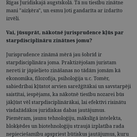
Rīgas Juridiskajā augstskolā. Tā nu tiesību zinātne
mani "aizķēra", un esmu ļoti gandarīta ar izdarīto
izvēli.
Vai, jūsuprāt, nākotnē jurisprudence kļūs par
starpdisciplināru zinātnes jomu?
Jurisprudence zināmā mērā jau šobrīd ir
starpdisciplināra joma. Praktizējošam juristam
nereti ir jāpielieto zināšanas no tādām jomām kā
ekonomika, filozofija, psiholoģija u.c. Tomēr,
sabiedrībai kļūstot arvien sarežģītākai un savstarpēji
saistītai, iespējams, ka nākotnē tiesību nozarei būs
jākļūst vēl starpdisciplinārākai, lai efektīvi risinātu
visdažādākos juridiskas dabas jautājumus.
Piemēram, jaunu tehnoloģiju, mākslīgā intelekta,
blokķēdes un biotehnoloģiju straujā izplatība rada
nepieciešamību apspriest būtiskus jautājumus, kuru