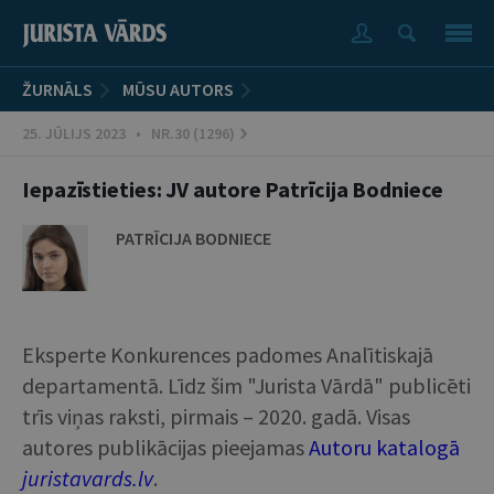
ŽURNĀLS
MŪSU AUTORS
25. JŪLIJS 2023 • NR.30 (1296)
Iepazīstieties: JV autore Patrīcija Bodniece
PATRĪCIJA BODNIECE
Eksperte Konkurences padomes Analītiskajā
departamentā. Līdz šim "Jurista Vārdā" publicēti
trīs viņas raksti, pirmais – 2020. gadā. Visas
autores publikācijas pieejamas
Autoru katalogā
juristavards.lv
.