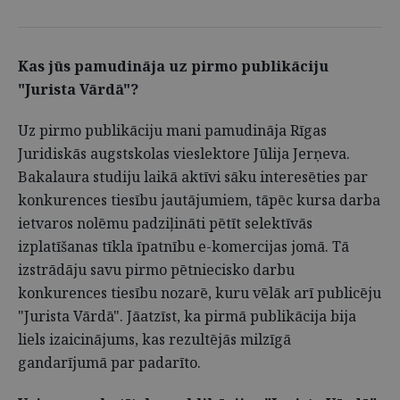
Kas jūs pamudināja uz pirmo publikāciju
"Jurista Vārdā"?
Uz pirmo publikāciju mani pamudināja Rīgas
Juridiskās augstskolas vieslektore Jūlija Jerņeva.
Bakalaura studiju laikā aktīvi sāku interesēties par
konkurences tiesību jautājumiem, tāpēc kursa darba
ietvaros nolēmu padziļināti pētīt selektīvās
izplatīšanas tīkla īpatnību e-komercijas jomā. Tā
izstrādāju savu pirmo pētniecisko darbu
konkurences tiesību nozarē, kuru vēlāk arī publicēju
"Jurista Vārdā". Jāatzīst, ka pirmā publikācija bija
liels izaicinājums, kas rezultējās milzīgā
gandarījumā par padarīto.