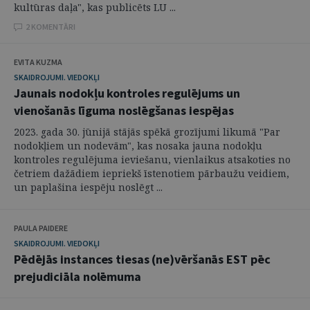
kultūras daļa", kas publicēts LU ...
2 KOMENTĀRI
EVITA KUZMA
SKAIDROJUMI. VIEDOKĻI
Jaunais nodokļu kontroles regulējums un
vienošanās līguma noslēgšanas iespējas
2023. gada 30. jūnijā stājās spēkā grozījumi likumā "Par
nodokļiem un nodevām", kas nosaka jauna nodokļu
kontroles regulējuma ieviešanu, vienlaikus atsakoties no
četriem dažādiem iepriekš īstenotiem pārbaužu veidiem,
un paplašina iespēju noslēgt ...
PAULA PAIDERE
SKAIDROJUMI. VIEDOKĻI
Pēdējās instances tiesas (ne)vēršanās EST pēc
prejudiciāla nolēmuma