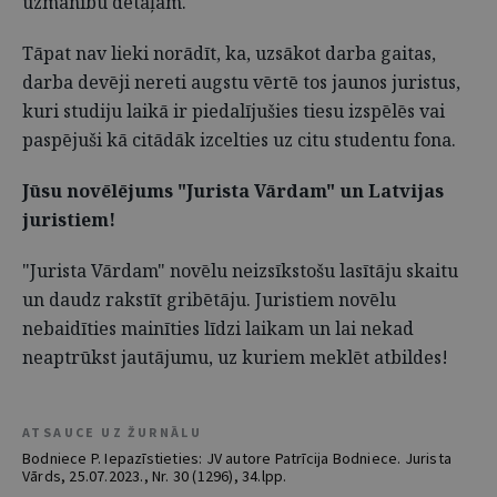
uzmanību detaļām.
Tāpat nav lieki norādīt, ka, uzsākot darba gaitas,
darba devēji nereti augstu vērtē tos jaunos juristus,
kuri studiju laikā ir piedalījušies tiesu izspēlēs vai
paspējuši kā citādāk izcelties uz citu studentu fona.
Jūsu novēlējums "Jurista Vārdam" un Latvijas
juristiem!
"Jurista Vārdam" novēlu neizsīkstošu lasītāju skaitu
un daudz rakstīt gribētāju. Juristiem novēlu
nebaidīties mainīties līdzi laikam un lai nekad
neaptrūkst jautājumu, uz kuriem meklēt atbildes!
ATSAUCE UZ ŽURNĀLU
Bodniece P. Iepazīstieties: JV autore Patrīcija Bodniece. Jurista
Vārds, 25.07.2023., Nr. 30 (1296), 34.lpp.