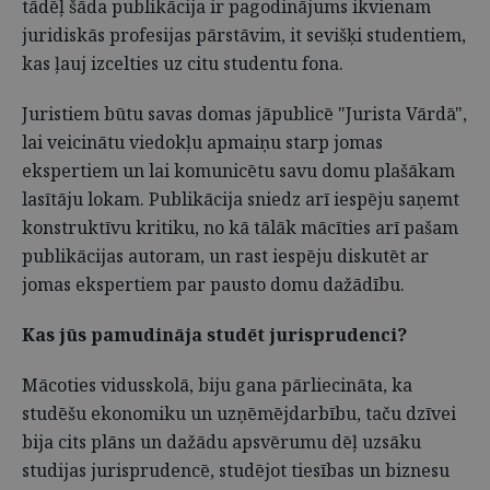
tādēļ šāda publikācija ir pagodinājums ikvienam
juridiskās profesijas pārstāvim, it sevišķi studentiem,
kas ļauj izcelties uz citu studentu fona.
Juristiem būtu savas domas jāpublicē "Jurista Vārdā",
lai veicinātu viedokļu apmaiņu starp jomas
ekspertiem un lai komunicētu savu domu plašākam
lasītāju lokam. Publikāci­ja sniedz arī iespēju saņemt
konstruktīvu kritiku, no kā tālāk mācīties arī pašam
publikācijas autoram, un rast iespēju diskutēt ar
jomas ekspertiem par pausto domu dažādību.
Kas jūs pamudināja studēt jurisprudenci?
Mācoties vidusskolā, biju gana pārliecināta, ka
studēšu ekonomiku un uzņēmējdarbību, taču dzīvei
bija cits plāns un dažādu apsvērumu dēļ uzsāku
studijas jurisprudencē, studējot tiesības un biznesu