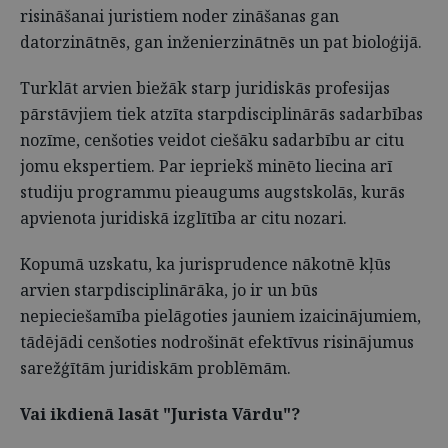
risināšanai juristiem noder zināšanas gan
datorzinātnēs, gan inženierzinātnēs un pat bioloģijā.
Turklāt arvien biežāk starp juridiskās profesijas
pārstāvjiem tiek atzīta starpdisciplinārās sadarbības
nozīme, cenšoties veidot ciešāku sadarbību ar citu
jomu ekspertiem. Par iepriekš minēto liecina arī
studiju programmu pieaugums augstskolās, kurās
apvienota juridiskā izglītība ar citu nozari.
Kopumā uzskatu, ka jurisprudence nākotnē kļūs
arvien starpdisciplinārāka, jo ir un būs
nepieciešamība pielāgoties jauniem izaicinājumiem,
tādējādi cenšoties nodrošināt efektīvus risinājumus
sarežģītām juridiskām problēmām.
Vai ikdienā lasāt "Jurista Vārdu"?