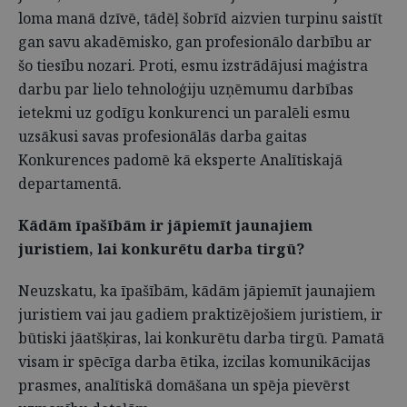
loma manā dzīvē, tādēļ šobrīd aizvien turpinu saistīt
gan savu akadēmisko, gan profesionālo darbību ar
šo tiesību nozari. Proti, esmu izstrādājusi maģistra
darbu par lielo tehnoloģiju uzņēmumu darbības
ietekmi uz godīgu konkurenci un paralēli esmu
uzsākusi savas profesionālās darba gaitas
Konkurences padomē kā eksperte Analītiskajā
departamentā.
Kādām īpašībām ir jāpiemīt jaunajiem
juristiem, lai konkurētu darba tirgū?
Neuzskatu, ka īpašībām, kādām jāpiemīt jaunajiem
juristiem vai jau gadiem praktizējošiem juristiem, ir
būtiski jāatšķiras, lai konkurētu darba tirgū. Pamatā
visam ir spēcīga darba ētika, izcilas komunikācijas
prasmes, analītiskā domāšana un spēja pievērst