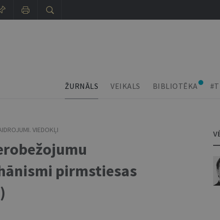
ŽURNĀLS
VEIKALS
BIBLIOTĒKA
#T
IDROJUMI. VIEDOKĻI
V
ierobežojumu
ānismi pirmstiesas
)