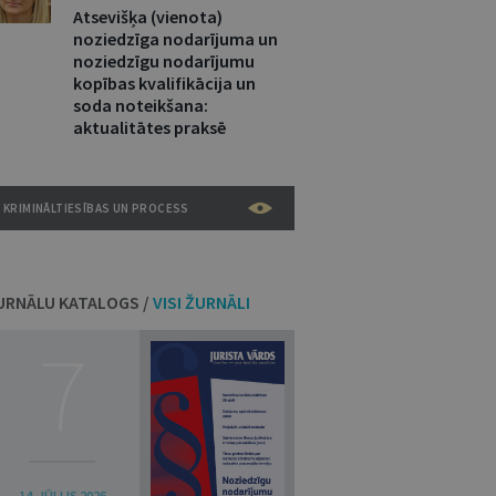
Atsevišķa (vienota)
noziedzīga nodarījuma un
noziedzīgu nodarījumu
kopības kvalifikācija un
soda noteikšana:
aktualitātes praksē
KRIMINĀLTIESĪBAS UN PROCESS
URNĀLU KATALOGS /
VISI ŽURNĀLI
7
14. JŪLIJS 2026