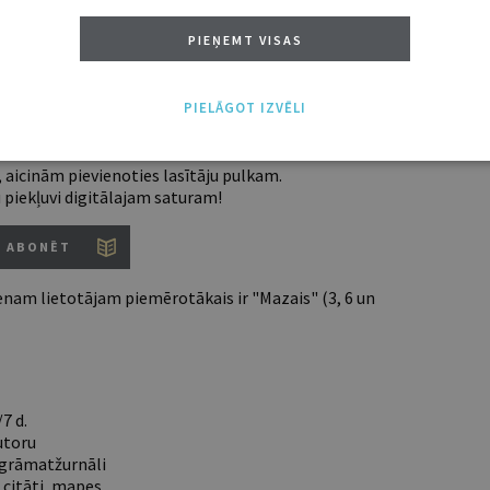
 ABONENTIEM
PIEŅEMT VISAS
 tālāk, Tev jābūt žurnāla abonentam.
entus lūdzam autorizēties:
PIELĀGOT IZVĒLI
 aicinām pievienoties lasītāju pulkam.
u piekļuvi digitālajam saturam!
ABONĒT
nam lietotājam piemērotākais ir "Mazais" (3, 6 un
7 d.
utoru
e grāmatžurnāli
 citāti, mapes