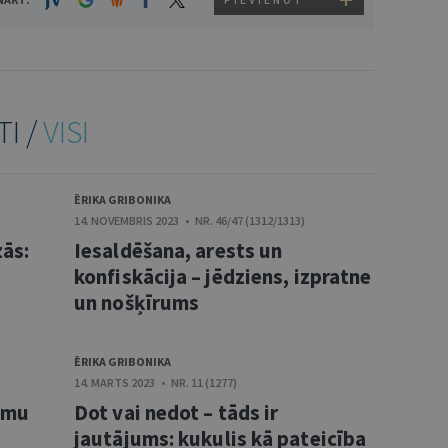
PIEVIENOT
TI /
VISI
ĒRIKA GRIBONIKA
14. NOVEMBRIS 2023 • NR. 46/47 (1312/1313)
zās:
Iesaldēšana, arests un
konfiskācija – jēdziens, izpratne
un nošķīrums
ĒRIKA GRIBONIKA
14. MARTS 2023 • NR. 11 (1277)
umu
Dot vai nedot – tāds ir
jautājums: kukulis kā pateicība