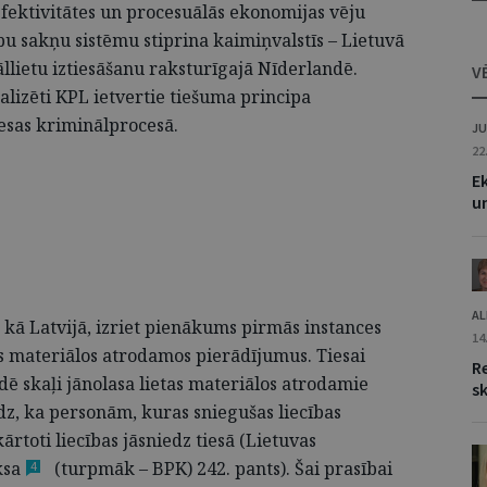
fektivitātes un procesuālās ekonomijas vēju
u sakņu sistēmu stiprina kaimiņvalstīs – Lietuvā
āllietu iztiesāšanu raksturīgajā Nīderlandē.
V
lizēti KPL ietvertie tiešuma principa
sas kriminālprocesā.
JU
22
Ek
un
AL
 kā Latvijā, izriet pienākums pirmās instances
14
tas materiālos atrodamos pierādījumus. Tiesai
Re
sēdē skaļi jānolasa lietas materiālos atrodamie
s
, ka personām, kuras sniegušas liecības
ārtoti liecības jāsniedz tiesā (Lietuvas
ksa
(turpmāk – BPK) 242. pants). Šai prasībai
4