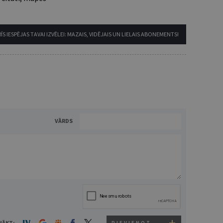
ĪS IESPĒJAS TAVAI IZVĒLEI: MAZAIS, VIDĒJAIS UN LIELAIS ABONEMENTS!
VĀRDS
NĀKT: