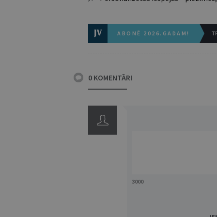
ABONĒ 2026.GADAM!
TR
0 KOMENTĀRI
3000
IE