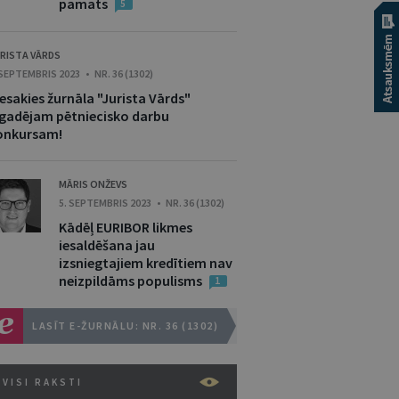
pamats
5
RISTA VĀRDS
 SEPTEMBRIS 2023 • NR. 36 (1302)
esakies žurnāla "Jurista Vārds"
kgadējam pētniecisko darbu
onkursam!
MĀRIS ONŽEVS
5. SEPTEMBRIS 2023 • NR. 36 (1302)
Kādēļ EURIBOR likmes
iesaldēšana jau
izsniegtajiem kredītiem nav
neizpildāms populisms
1
LASĪT E-ŽURNĀLU: NR. 36 (1302)
VISI RAKSTI