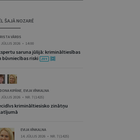
ĒL ŠAJĀ NOZARĒ
RISTA VĀRDS
. JŪLIJS 2026 • 14:00
spertu saruna jūlijā: krimināltiesības
 būvniecības riski
DONA KIPĀNE
EVIJA VĪNKALNA
,
. JŪLIJS 2026 • NR. 7 (1425)
cidīvs krimināltiesisko zinātņu
katījumā
EVIJA VĪNKALNA
14. JŪLIJS 2026 • NR. 7 (1425)