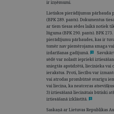
ir izņēmumi.
Lietiskos pierādījumus pārbauda p
(BPK 289. pants). Dokumentus tiesa
ar tiem tiesas sēdes laikā notiek tik
lūguma (BPK 290. pants). BPK 273. 
pierādījumu pārbaudes, kas ir tuv
tomēr nav piemērojama smaga vai
izdarīšanas
gadījumā.
Savukārt 
5
sēdē var nolasīt iepriekš iztiesāš
sniegtās apsūdzētā, liecinieka vai c
ierakstus. Proti, liecību var izmant
vai atrodas prombūtnē svarīgu iemes
vai liecina, ka neatceras atsevišķu
3) iztiesāšanā liecinātais būtiski 
iztiesāšanā
izklāstītā.
6
Saskaņā ar Lietuvas Republikas Aug