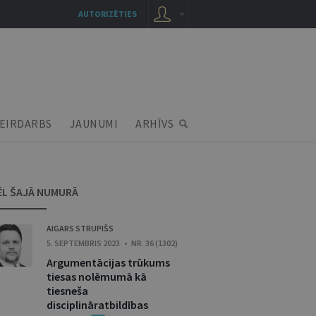
AUTORIZĒTIES
EIRDARBS
JAUNUMI
ARHĪVS
ĒL ŠAJĀ NUMURĀ
AIGARS STRUPIŠS
5. SEPTEMBRIS 2023 • NR. 36 (1302)
Argumentācijas trūkums
tiesas nolēmumā kā
tiesneša
disciplināratbildības