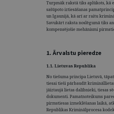
Turpmāk rakstā tiks aplūkots, kā e
sašūpoto iztiesāšanas pamatprincip
un Igaunijā, kā arī ar raitu krimin
Savukārt raksta noslēgumā tiks ana
kompensējošie mehānismi pirmstie
1. Ārvalstu pieredze
1.1. Lietuvas Republika
No tiešuma principa Lietuvā, tāpat
tiesai tieši pārbaudīt krimināllie
jāiztaujā lietas dalībnieki, tiesas 
dokumenti. Pamatnoteikums paredz
pirmstiesas izmeklēšanas laikā, atk
Republikas Kriminālprocesa
kode