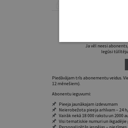
ŠIS RAKSTS PIEEJAMS “JURISTA VĀRDA”
Lai lasītu šo rakstu
Esošos abon
Ja vēl neesi abonents,
Iegūsi tūlītēj
Piedāvājam trīs abonementu veidus. Vie
12 mēnešiem).
Abonentu ieguvumi:
Pieeja jaunākajam izdevumam
Neierobežota pieeja arhīvam – 24 h/
Vairāk nekā 18 000 rakstu un 2000 a
Visi tematiskie numuri un ikgadēji
Personalizētās iespējas – piezīmes,