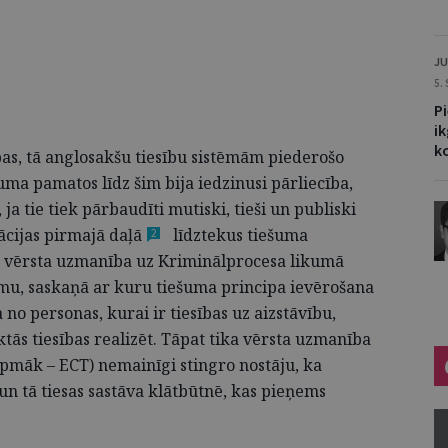
JU
5.
Pi
i
k
pas, tā anglosakšu tiesību sistēmām piederošo
ma pamatos līdz šim bija iedzinusi pārliecība,
ja tie tiek pārbaudīti mutiski, tieši un publiski
ācijas pirmajā
daļā
līdztekus tiešuma
2
a vērsta uzmanība uz Kriminālprocesa likumā
mu, saskaņā ar kuru tiešuma principa ievērošana
no personas, kurai ir tiesības uz aizstāvību,
ās tiesības realizēt. Tāpat tika vērsta uzmanība
urpmāk – ECT) nemainīgi stingro nostāju, ka
un tā tiesas sastāva klātbūtnē, kas pieņems