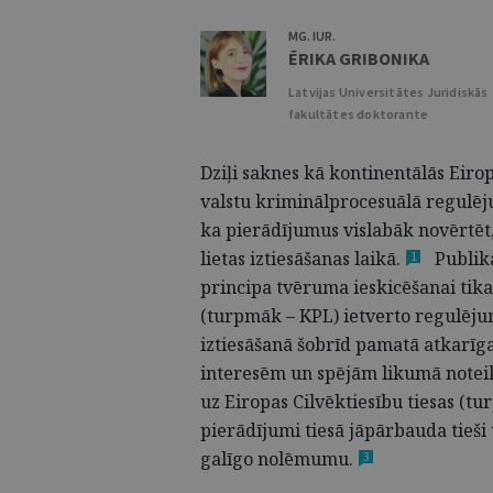
MG. IUR.
ĒRIKA GRIBONIKA
Latvijas Universitātes Juridiskās
fakultātes doktorante
Dziļi saknes kā kontinentālās Eiro
valstu kriminālprocesuālā regulēju
ka pierādījumus vislabāk novērtēt, 
lietas iztiesāšanas
laikā.
Publik
1
principa tvēruma ieskicēšanai tik
(turpmāk – KPL) ietverto regulēju
iztiesāšanā šobrīd pamatā atkarīga 
interesēm un spējām likumā noteikt
uz Eiropas Cilvēktiesību tiesas (t
pierādījumi tiesā jāpārbauda tieši 
galīgo
nolēmumu.
3