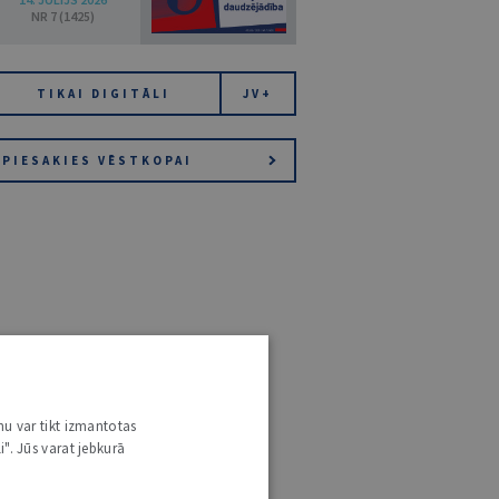
NR 7 (1425)
TIKAI DIGITĀLI
JV+
PIESAKIES VĒSTKOPAI
nu var tikt izmantotas
i". Jūs varat jebkurā