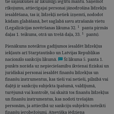
tie sajaukušies ar likumīgi iegūtu mantu. Saņemot
rīkojumu, attiecīgajai personai jānodrošina līdzekļu
iesaldēšana, tas ir, līdzekļi netiek izņemti, nododot
kādam glabāšanā, bet saglabā savu atrašanās vietu
1
(Legalizācijas novēršanas likuma 32.
panta pirmās
1
daļas 1. teikums, otrā un trešā daļa, 33.
pants).
Pienākums noteiktos gadījumos iesaldēt līdzekļus
iekļauts arī Starptautisko un Latvijas Republikas
nacionālo sankciju likumā.
Šī likuma 5. panta 1.
17
punkts norāda uz nepieciešamību ikvienai fiziskai un
juridiskai personai iesaldēt finanšu līdzekļus un
finanšu instrumentus, kas tieši vai netieši, pilnībā vai
daļēji ir sankciju subjekta īpašumā, valdījumā,
turējumā vai kontrolē, tai skaitā tos finanšu līdzekļus
un finanšu instrumentus, kas nodoti trešajām
personām, ja attiecībā uz sankciju subjektu noteikti
finanšu ierobežojumi. Atsevišķa jēdziena