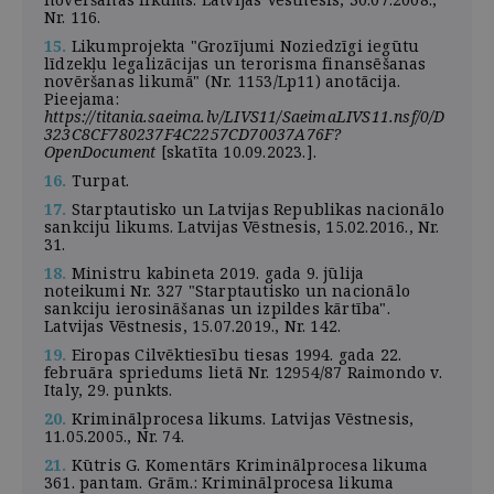
Nr. 116.
15.
Likumprojekta "Grozījumi Noziedzīgi iegūtu
līdzekļu legalizācijas un terorisma finansēšanas
novēršanas likumā" (Nr. 1153/Lp11) anotācija.
Pieejama:
https://titania.saeima.lv/LIVS11/SaeimaLIVS11.nsf/0/D
323C8CF780237F4C2257CD70037A76F?
OpenDocument
[skatīta 10.09.2023.].
16.
Turpat.
17.
Starptautisko un Latvijas Republikas nacionālo
sankciju likums. Latvijas Vēstnesis, 15.02.2016., Nr.
31.
18.
Ministru kabineta 2019. gada 9. jūlija
noteikumi Nr. 327 "Starptautisko un nacionālo
sankciju ierosināšanas un izpildes kārtība".
Latvijas Vēstnesis, 15.07.2019., Nr. 142.
19.
Eiropas Cilvēktiesību tiesas 1994. gada 22.
februāra spriedums lietā Nr. 12954/87 Raimondo v.
Italy, 29. punkts.
20.
Kriminālprocesa likums. Latvijas Vēstnesis,
11.05.2005., Nr. 74.
21.
Kūtris G. Komentārs Kriminālprocesa likuma
361. pantam. Grām.: Kriminālprocesa likuma