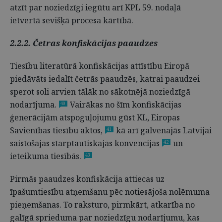
atzīt par noziedzīgi iegūtu arī KPL 59. nodaļā
ietvertā sevišķā procesa kārtībā.
2.2.2. Četras konfiskācijas paaudzes
Tiesību literatūrā konfiskācijas attīstību Eiropā
piedāvāts iedalīt četrās paaudzēs, katrai paaudzei
sperot soli arvien tālāk no sākotnējā noziedzīgā
nodarījuma.
Vairākas no šīm konfiskācijas
40
ģenerācijām atspoguļojumu gūst KL, Eiropas
Savienības tiesību aktos,
kā arī galvenajās Latvijai
41
saistošajās starptautiskajās konvencijās
un
42
ieteikuma tiesībās.
43
Pirmās paaudzes konfiskācija attiecas uz
īpašumtiesību atņemšanu pēc notiesājoša nolēmuma
pieņemšanas. To raksturo, pirmkārt, atkarība no
galīgā sprieduma par noziedzīgu nodarījumu, kas