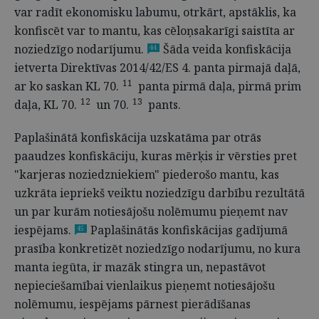
var radīt ekonomisku labumu, otrkārt, apstāklis, ka
konfiscēt var to mantu, kas cēloņsakarīgi saistīta ar
noziedzīgo nodarījumu.
Šāda veida konfiskācija
44
ietverta Direktīvas 2014/42/ES 4. panta pirmajā daļā,
11
ar ko saskan KL 70.
panta pirmā daļa, pirmā prim
12
13
daļa, KL 70.
un 70.
pants.
Paplašinātā konfiskācija uzskatāma par otrās
paaudzes konfiskāciju, kuras mērķis ir vērsties pret
"karjeras noziedzniekiem" piederošo mantu, kas
uzkrāta iepriekš veiktu noziedzīgu darbību rezultātā
un par kurām notiesājošu nolēmumu pieņemt nav
iespējams.
Paplašinātās konfiskācijas gadījumā
45
prasība konkretizēt noziedzīgo nodarījumu, no kura
manta iegūta, ir mazāk stingra un, nepastāvot
nepieciešamībai vienlaikus pieņemt notiesājošu
nolēmumu, iespējams pārnest pierādīšanas