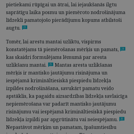
pietiekami rūpīgai un ātrai, lai iejaukšanās ilgtu
saprātīgu laika posmu un piemēroto nodrošinājuma
līdzekli pamatojošo pierādījumu kopums atbilstoši
augtu.
23
Tomēr, lai arestu mantai uzliktu, vispirms
konstatējams tā piemērošanas mērķis un pamats,
24
kas skaidri formulējams lēmumā par aresta
uzlikšanu mantai.
Mantas aresta uzlikšanas
25
mērķis ir mantisko jautājumu risinājuma un
iespējamā krimināltiesiskā piespiedu līdzekļa
izpildes nodrošināšana, savukārt pamatu veido
apstāklis, ka pagaidu aizsardzības līdzekļa savlaicīga
nepiemērošana var padarīt mantisko jautājumu
risinājumu vai iespējamā krimināltiesiskā piespiedu
līdzekļa izpildi par apgrūtinātu vai neiespējamu.
26
Nepastāvot mērķim un pamatam, īpašumtiesību