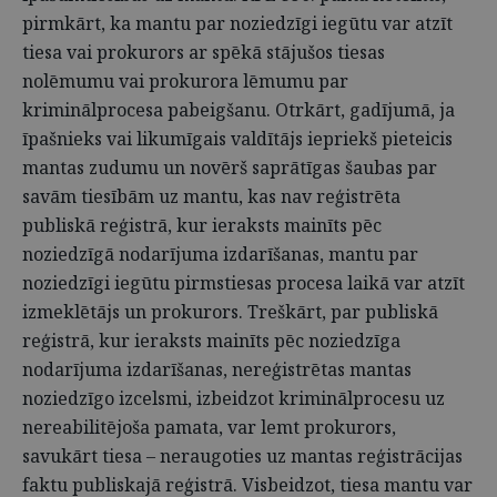
pirmkārt, ka mantu par noziedzīgi iegūtu var atzīt
tiesa vai prokurors ar spēkā stājušos tiesas
nolēmumu vai prokurora lēmumu par
kriminālprocesa pabeigšanu. Otrkārt, gadījumā, ja
īpašnieks vai likumīgais valdītājs iepriekš pieteicis
mantas zudumu un novērš saprātīgas šaubas par
savām tiesībām uz mantu, kas nav reģistrēta
publiskā reģistrā, kur ieraksts mainīts pēc
noziedzīgā nodarījuma izdarīšanas, mantu par
noziedzīgi iegūtu pirmstiesas procesa laikā var atzīt
izmeklētājs un prokurors. Treškārt, par publiskā
reģistrā, kur ieraksts mainīts pēc noziedzīga
nodarījuma izdarīšanas, nereģistrētas mantas
noziedzīgo izcelsmi, izbeidzot kriminālprocesu uz
nereabilitējoša pamata, var lemt prokurors,
savukārt tiesa – neraugoties uz mantas reģistrācijas
faktu publiskajā reģistrā. Visbeidzot, tiesa mantu var