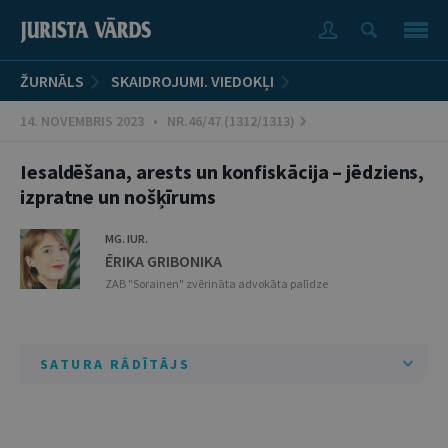
ŽURNĀLS
SKAIDROJUMI. VIEDOKĻI
14. NOVEMBRIS 2023 • NR.46/47 (1312/1313)
Iesaldēšana, arests un konfiskācija – jēdziens,
izpratne un nošķīrums
MG. IUR.
ĒRIKA GRIBONIKA
ZAB "Sorainen" zvērināta advokāta palīdze
SATURA RĀDĪTĀJS