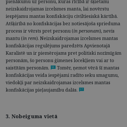
pienākumu uz personu, kuras rīcībā ir šķietami
neizskaidrojamas izcelsmes manta, lai novērstu
iespējamu mantas konfiskāciju civiltiesiskā kārtībā.
Atšķirībā no konfiskācijas bez notiesājoša sprieduma
process ir vērsts pret personu (
in personam
), nevis
mantu (
in rem
). Neizskaidrojamas izcelsmes mantas
konfiskācijas regulējums paredzēts Apvienotajā
Karalistē un ir piemērojams pret politiski nozīmīgām
personām, šo personu ģimenes locekļiem vai ar to
saistītām personām.
Tomēr, ņemot vērā šī mantas
56
konfiskācijas veida iespējami radīto seku smagumu,
viedokļi par neizskaidrojamas izcelsmes mantas
konfiskācijas pieļaujamību dalās.
57
3. Nobeiguma vietā