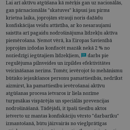
Lai arī aktīvu atgūšana kā mērķis gan uz nacionālās,
gan pārnacionālās "skatuves" kāpusi jau pirms
krietna laika, joprojām strauji noris dažādu
konfiskācijas veidu attīstība, ar ko nesaraujami
saistīta arī pagaidu nodrošinājuma līdzekļu aktīva
piemērošana. Ņemot vērā, ka Eiropas Savienībā
joprojām izdodas konfiscēt mazāk nekā 2 % no
noziedzīgi iegūtajiem līdzekļiem,
darbs pie
58
regulējuma pilnveides un izpildes efektivitātes
veicināšanas nerims. Tomēr, ievērojot šo mehānismu
būtisko iejaukšanos personu pamattiesībās, nedrīkst
aizmirst, ka pamattiesību ievērošanai aktīvu
atgūšanas procesa ietvaros ir liela nozīme
turpmākas vispārējās un speciālās prevencijas
nodrošināšanā. Tādējādi, it īpaši tiesību aktos
ietverto uz mantas konfiskāciju vērsto "darbarīku"
izmantošanā, būtu jāizvairās no vieglprātīgas