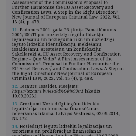
Assessnemt of the Commission’s Proposal to
Further Harmonise the EU Asset Recovery and
Confiscation Laws. A Step in the Right Direction?
New Journal of European Criminal Law, 2022, Vol.
13 (4), p. 479.
11.
Padomes 2001. gada 26. jūnija Pamatlēmums
2001/500/TI par noziedzīgi iegūtu līdzekļu
legalizēšanu un nozieguma rīku un noziedzīgi
iegūto līdzekļu identifikāciju, meklēšanu,
iesaldēšanu, arestēšanu un konfiskāciju;
Sakellaraki A. EU Asset Recovery and Confiscation
Regime – Quo Vadis? A First Assessnemt of the
Commission’s Proposal to Further Harmonise the
EU Asset Recovery and Confiscation Laws. A Step in
the Right Direction? New Journal of European
Criminal Law, 2022, Vol. 13 (4), p. 488.
12.
Tēzaurs. Iesaldēt. Pieejams:
https://tezaurs.lv/iesald%C4%93t:1
[skatīts
10.09.2023.].
13.
Grozījumi Noziedzīgi iegūtu līdzekļu
legalizācijas un terorisma finansēšanas
novēršanas likumā. Latvijas Vēstnesis, 02.09.2014.,
Nr. 172.
14.
Noziedzīgi iegūtu līdzekļu legalizācijas un
terorisma un proliferācijas finansēšanas
novēršanas likums. Latvijas Vēstnesis, 30.07.2008.,