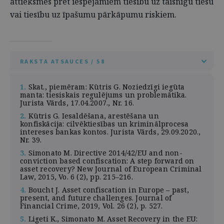
attieksmes pret iespējamiem tiesību uz taisnīgu tiesu
vai tiesību uz īpašumu pārkāpumu riskiem.
RAKSTA ATSAUCES / 58
1.
Skat., piemēram: Kūtris G. Noziedzīgi iegūta
manta: tiesiskais regulējums un problemātika.
Jurista Vārds, 17.04.2007., Nr. 16.
2.
Kūtris G. Iesaldēšana, arestēšana un
konfiskācija: cilvēktiesības un kriminālprocesa
intereses bankas kontos. Jurista Vārds, 29.09.2020.,
Nr. 39.
3.
Simonato M. Directive 2014/42/EU and non-
conviction based confiscation: A step forward on
asset recovery? New Journal of European Criminal
Law, 2015, Vo. 6 (2), pp. 215–216.
4.
Boucht J. Asset confiscation in Europe – past,
present, and future challenges. Journal of
Financial Crime, 2019, Vol. 26 (2), p. 527.
5.
Ligeti K., Simonato M. Asset Recovery in the EU: