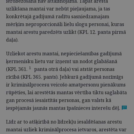
ierobežošana nav attaisnojama. Tāpat aresta
uzlikšana mantai var nebūt pieļaujama, ja tas
konkrētajā gadījumā radītu sasniedzamajam
mērķim neproporcionāli lielu slogu personai, kuras
mantai arestu paredzēts uzlikt (KPL 12. panta pirmā
daļa).
Uzliekot arestu mantai, nepieciešamības gadījumā
ķermenisku lietu var izņemt un nodot glabāšanā
1
(KPL 361.
panta otrā daļa) vai atstāt personas
rīcībā (KPL 365. pants). Jebkurā gadījumā nozīmīgs
ir kriminālprocesu veicošo amatpersonu pienākums
rūpēties, lai arestētās mantas vērtība tiktu saglabāta
gan procesā iesaistītās personas, gan valsts kā
iespējamās jaunās mantas īpašnieces interešu dēļ.
27
Līdz ar to atšķirībā no līdzekļu iesaldēšanas arestu
mantai uzliek kriminālprocesa ietvaros, arestēta var