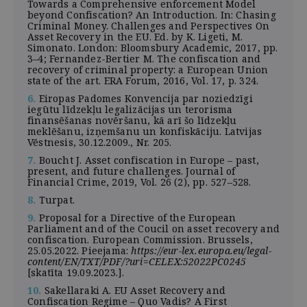
Towards a Comprehensive enforcement Model
beyond Confiscation? An Introduction. In: Chasing
Criminal Money. Challenges and Perspectives On
Asset Recovery in the EU. Ed. by K. Ligeti, M.
Simonato. London: Bloomsbury Academic, 2017, pp.
3–4; Fernandez-Bertier M. The confiscation and
recovery of criminal property: a European Union
state of the art. ERA Forum, 2016, Vol. 17, p. 324.
6.
Eiropas Padomes Konvencija par noziedzīgi
iegūtu līdzekļu legalizācijas un terorisma
finansēšanas novēršanu, kā arī šo līdzekļu
meklēšanu, izņemšanu un konfiskāciju. Latvijas
Vēstnesis, 30.12.2009., Nr. 205.
7.
Boucht J. Asset confiscation in Europe – past,
present, and future challenges. Journal of
Financial Crime, 2019, Vol. 26 (2), pp. 527–528.
8.
Turpat.
9.
Proposal for a Directive of the European
Parliament and of the Coucil on asset recovery and
confiscation. European Commission. Brussels,
25.05.2022. Pieejama:
https://eur-lex.europa.eu/legal-
content/EN/TXT/PDF/?uri=CELEX:52022PC0245
[skatīta 19.09.2023.].
10.
Sakellaraki A. EU Asset Recovery and
Confiscation Regime – Quo Vadis? A First