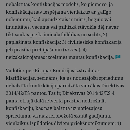
nebalstītās konfiskācijas modelis, ko piemēro, ja
konfiskācija nav iespējama vienlaikus ar galīgo
nolēmumu, kad apsūdzētais ir miris, bēguļo vai
imunitātes, vecuma vai psihiskā stāvokļa dēļ nevar
tikt saukts pie kriminālatbildības un sodīts; 2)
paplašinātā konfiskācija; 3) civiltiesiskā konfiskācija
jeb prasība pret īpašumu (
in rem
); 4)
neizskaidrojamas izcelsmes mantas konfiskācija.
49
Vadoties pēc Eiropas Komisijas izstrādātās
klasifikācijas, secināms, ka uz notiesājošu spriedumu
nebalstīta konfiskācija paredzēta vairākos Direktīvas
2014/42/ES pantos. Tas ir, Direktīvas 2014/42/ES 4.
panta otrajā daļā ietverta prasība nodrošināt
konfiskāciju, kas nav balstīta uz notiesājošu
spriedumu, vismaz ierobežotā skaitā gadījumu,
vienlaikus izpildoties diviem priekšnoteikumiem: 1)