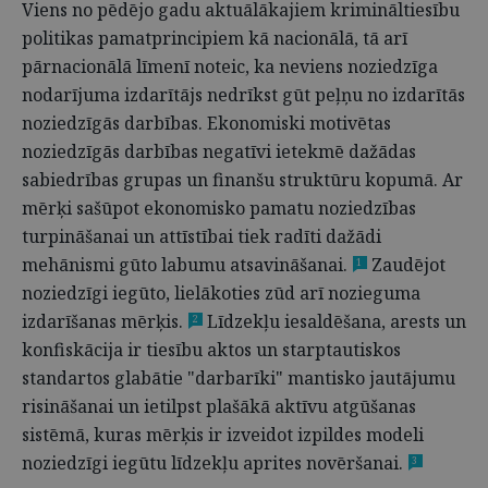
Viens no pēdējo gadu aktuālākajiem krimināltiesību
politikas pamatprincipiem kā nacionālā, tā arī
pārnacionālā līmenī noteic, ka neviens noziedzīga
nodarījuma izdarītājs nedrīkst gūt peļņu no izdarītās
noziedzīgās darbības. Ekonomiski motivētas
noziedzīgās darbības negatīvi ietekmē dažādas
sabiedrības grupas un finanšu struktūru kopumā. Ar
mērķi sašūpot ekonomisko pamatu noziedzības
turpināšanai un attīstībai tiek radīti dažādi
mehānismi gūto labumu atsavināšanai.
Zaudējot
1
noziedzīgi iegūto, lielākoties zūd arī nozieguma
izdarīšanas mērķis.
Līdzekļu iesaldēšana, arests un
2
konfiskācija ir tiesību aktos un starptautiskos
standartos glabātie "darbarīki" mantisko jautājumu
risināšanai un ietilpst plašākā aktīvu atgūšanas
sistēmā, kuras mērķis ir izveidot izpildes modeli
noziedzīgi iegūtu līdzekļu aprites novēršanai.
3