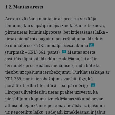
1.2. Mantas arests
Aresta uzlikšana mantai ir ar procesa virzītāja
lēmumu, kuru apstiprinājis izmeklēšanas tiesnesis,
pirmstiesas kriminālprocesā, bet iztiesāšanas laikā –
tiesas piemērots pagaidu nodrošinājuma līdzeklis
kriminālprocesā (Kriminālprocesa likuma
20
(turpmāk – KPL) 361. pants).
Mantas aresta
21
institūts tāpat kā līdzekļu iesaldēšana, lai arī ir
terminēts procesuālais mehānisms, rada būtisku
tiesību uz īpašumu ierobežojumu. Turklāt saskaņā ar
KPL 389. pantu ierobežojums var būt ilgs, kā
norādīts tiesību literatūrā – pat pārmērīgs.
22
Eiropas Cilvēktiesību tiesas praksē uzsvērts, ka
pierādījumu kopums izmeklēšanas sākumā nevar
attaisnot iejaukšanos personas tiesībās uz īpašumu
uz nenoteiktu laiku. Tādējādi izmeklēšanai ir jābūt