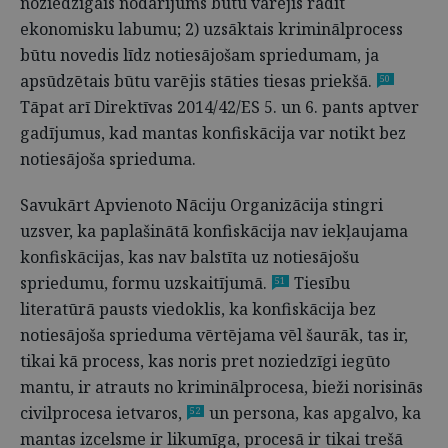
noziedzīgais nodarījums būtu varējis radīt
ekonomisku labumu; 2) uzsāktais kriminālprocess
būtu novedis līdz notiesājošam spriedumam, ja
apsūdzētais būtu varējis stāties tiesas priekšā.
50
Tāpat arī Direktīvas 2014/42/ES 5. un 6. pants aptver
gadījumus, kad mantas konfiskācija var notikt bez
notiesājoša sprieduma.
Savukārt Apvienoto Nāciju Organizācija stingri
uzsver, ka paplašinātā konfiskācija nav iekļaujama
konfiskācijas, kas nav balstīta uz notiesājošu
spriedumu, formu uzskaitījumā.
Tiesību
51
literatūrā pausts viedoklis, ka konfiskācija bez
notiesājoša sprieduma vērtējama vēl šaurāk, tas ir,
tikai kā process, kas noris pret noziedzīgi iegūto
mantu, ir atrauts no kriminālprocesa, bieži norisinās
civilprocesa ietvaros,
un persona, kas apgalvo, ka
52
mantas izcelsme ir likumīga, procesā ir tikai trešā