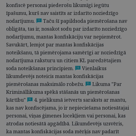
konfiscē personai piederošu likumīgi iegūtu
īpašumu, kurš nav saistīts ar izdarīto noziedzīgo
nodarījumu.
Taču šī papildsoda piemērošana nav
33
obligāta, tas ir, nosakot sodu par izdarīto noziedzīgo
nodarījumu, mantas konfiskāciju var nepiemērot.
Savukārt, lemjot par mantas konfiskācijas
noteikšanu, tā piemērojama samērīgi ar noziedzīgā
nodarījuma raksturu un citiem KL paredzētajiem
soda noteikšanas principiem.
Vienlaikus
34
likumdevējs noteicis mantas konfiskācijas
piemērošanas maksimālo robežu.
Likuma "Par
35
Krimināllikuma spēkā stāšanās un piemērošanas
kārtību"
4. pielikumā ietverts saraksts ar mantu,
36
kas nav konfiscējama, jo ir nepieciešama notiesātajai
personai, viņas ģimenes locekļiem vai personai, kas
atrodas notiesātā apgādībā. Likumdevējs uzsvēris,
ka mantas konfiskācijas soda mērķis nav padarīt