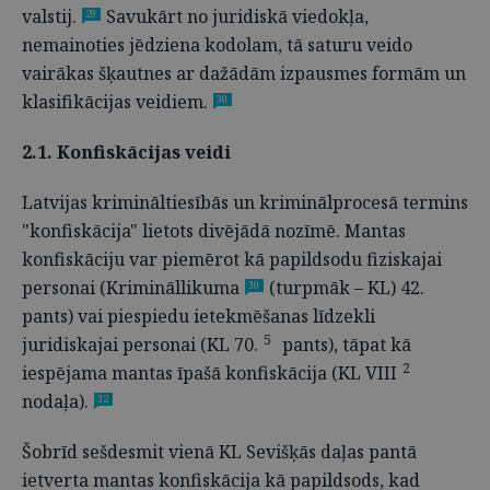
valstij.
Savukārt no juridiskā viedokļa,
29
nemainoties jēdziena kodolam, tā saturu veido
vairākas šķautnes ar dažādām izpausmes formām un
klasifikācijas veidiem.
30
2.1. Konfiskācijas veidi
Latvijas krimināltiesībās un kriminālprocesā termins
"konfiskācija" lietots divējādā nozīmē. Mantas
konfiskāciju var piemērot kā papildsodu fiziskajai
personai (Krimināllikuma
(turpmāk – KL) 42.
30
pants) vai piespiedu ietekmēšanas līdzekli
5
juridiskajai personai (KL 70.
pants), tāpat kā
2
iespējama mantas īpašā konfiskācija (KL VIII
nodaļa).
32
Šobrīd sešdesmit vienā KL Sevišķās daļas pantā
ietverta mantas konfiskācija kā papildsods, kad