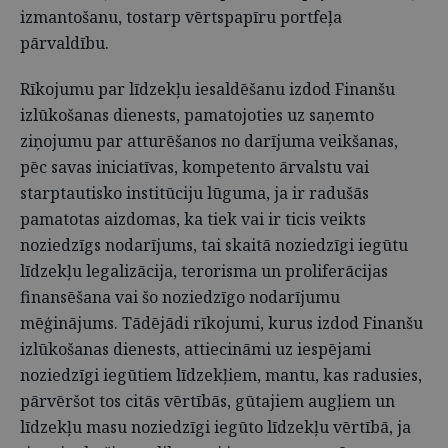
izmantošanu, tostarp vērtspapīru portfeļa
pārvaldību.
Rīkojumu par līdzekļu iesaldēšanu izdod Finanšu
izlūkošanas dienests, pamatojoties uz saņemto
ziņojumu par atturēšanos no darījuma veikšanas,
pēc savas iniciatīvas, kompetento ārvalstu vai
starptautisko institūciju lūguma, ja ir radušās
pamatotas aizdomas, ka tiek vai ir ticis veikts
noziedzīgs nodarījums, tai skaitā noziedzīgi iegūtu
līdzekļu legalizācija, terorisma un proliferācijas
finansēšana vai šo noziedzīgo nodarījumu
mēģinājums. Tādējādi rīkojumi, kurus izdod Finanšu
izlūkošanas dienests, attiecināmi uz iespējami
noziedzīgi iegūtiem līdzekļiem, mantu, kas radusies,
pārvēršot tos citās vērtībās, gūtajiem augļiem un
līdzekļu masu noziedzīgi iegūto līdzekļu vērtībā, ja