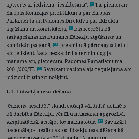
aptverts ar jēdzienu "iesaldēšana".
Tā, piemēram,
8
Eiropas Komisijas priekšlikuma par Eiropas
Parlamenta un Padomes Direktīvu par līdzekļu
atgūšanu un konfiskāciju,
kas iecerēta kā
9
saskaņošanas instruments līdzekļu atgūšanas un
konfiskācijas jomā,
preambulā pārmaiņus lietoti
10
abi jēdzieni. Šāda neskaidrība terminoloģijā
manāma arī, piemēram, Padomes Pamatlēmumā
2001/500/TI.
Savukārt nacionālajā regulējumā abi
11
jēdzieni ir stingri nošķirti.
1.1. Līdzekļu iesaldēšana
Jēdziens "iesaldēt" skaidrojošajā vārdnīcā definēts
kā darbība līdzekļu, vērtību nelaišanai apgrozībā,
ekspluatācijā, atstājot tos neizlietotus.
Savukārt
12
nacionālajos tiesību aktos līdzekļu iesaldēšana kā
termins ietverta ar 2014. gada 13. augusta