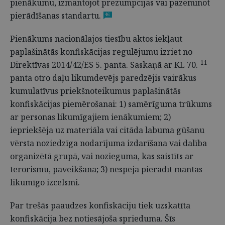
pienākumu, izmantojot prezumpcijas vai pazeminot
pierādīšanas standartu.
46
Pienākums nacionālajos tiesību aktos iekļaut
paplašinātās konfiskācijas regulējumu izriet no
11
Direktīvas 2014/42/ES 5. panta. Saskaņā ar KL 70.
panta otro daļu likumdevējs paredzējis vairākus
kumulatīvus priekšnoteikumus paplašinātās
konfiskācijas piemērošanai: 1) samērīguma trūkums
ar personas likumīgajiem ienākumiem; 2)
iepriekšēja uz materiāla vai citāda labuma gūšanu
vērsta noziedzīga nodarījuma izdarīšana vai dalība
organizētā grupā, vai nozieguma, kas saistīts ar
terorismu, paveikšana; 3) nespēja pierādīt mantas
likumīgo izcelsmi.
Par trešās paaudzes konfiskāciju tiek uzskatīta
konfiskācija bez notiesājoša sprieduma. Šīs