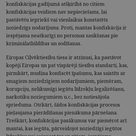
konfiskācijas gadījumā atšķirībā no citiem
konfiskācijas veidiem nav nepieciešams, lai
pastāvētu iepriekš vai vienlaikus konstatēts
noziedzīgs nodarījums. Proti, mantas konfiskācija ir
iespējama neatkarīgi no personas saukšanas pie
kriminālatbildības un sodīšanas.
Eiropas Cilvēktiesību tiesa ir atzinusi, ka pastāvot
kopēji Eiropas un pat vispārēji tiesību standarti, kas,
pirmkārt, mudina konfiscēt īpašumu, kas saistīts ar
smagiem noziedzīgiem nodarījumiem, piemēram,
korupciju, nelikumīgi iegūtu līdzekļu legalizēšanu,
narkotiku noziegumiem u.c., bez notiesājoša
sprieduma. Otrkārt, šādos konfiskācijas procesos
pieļaujama pierādīšanas pienākuma pārnešana.
Treškārt, konfiskācijas pasākumus var piemērot arī
mantai, kas iegūta, pārveidojot noziedzīgi iegūtos