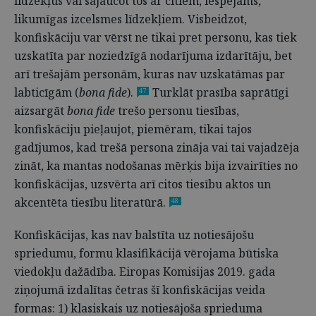
līdzekļus vai sajaucot tos ar citiem, iespējams,
likumīgas izcelsmes līdzekļiem. Visbeidzot,
konfiskāciju var vērst ne tikai pret personu, kas tiek
uzskatīta par noziedzīgā nodarījuma izdarītāju, bet
arī trešajām personām, kuras nav uzskatāmas par
labticīgām (
bona fide
).
Turklāt prasība saprātīgi
47
aizsargāt
bona fide
trešo personu tiesības,
konfiskāciju pieļaujot, piemēram, tikai tajos
gadījumos, kad trešā persona zināja vai tai vajadzēja
zināt, ka mantas nodošanas mērķis bija izvairīties no
konfiskācijas, uzsvērta arī citos tiesību aktos un
akcentēta tiesību literatūrā.
48
Konfiskācijas, kas nav balstīta uz notiesājošu
spriedumu, formu klasifikācijā vērojama būtiska
viedokļu dažādība. Eiropas Komisijas 2019. gada
ziņojumā izdalītas četras šī konfiskācijas veida
formas: 1) klasiskais uz notiesājoša sprieduma