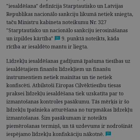
"iesaldēšana" definīcija Starptautisko un Latvijas
Republikas nacionālo sankciju likumā netiek sniegta,
taču Ministru kabineta noteikumu Nr. 327
"Starptautisko un nacionālo sankciju ierosināšanas
un izpildes kārtība"
9. punktā noteikts, kāda
18
rīcība ar iesaldēto mantu ir liegta.
Līdzekļu iesaldēšanas gadījumā īpašuma tiesības uz
iesaldētajiem finanšu līdzekļiem un finanšu
instrumentiem netiek mainītas un tie netiek
konfiscēti. Atbilstoši Eiropas Cilvēktiesību tiesas
praksei līdzekļu iesaldēšana tiek uzskatīta par to
izmantošanas kontroles pasākumu. Tās mērķis ir šo
līdzekļu īpašnieka atturēšana no turpmākas līdzekļu
izmantošanas. Šim pasākumam ir noteikts
piemērošanas termiņš, un tā uzdevums ir nodrošināt
iespējamo līdzekļu konfiskāciju nākotnē.
19