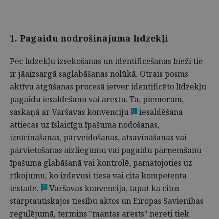
1. Pagaidu nodrošinājuma līdzekļi
Pēc līdzekļu izsekošanas un identificēšanas bieži tie
ir jāaizsargā saglabāšanas nolūkā. Otrais posms
aktīvu atgūšanas procesā ietver identificēto līdzekļu
pagaidu iesaldēšanu vai arestu. Tā, piemēram,
saskaņā ar Varšavas konvenciju
iesaldēšana
6
attiecas uz īslaicīgu īpašuma nodošanas,
iznīcināšanas, pārveidošanas, atsavināšanas vai
pārvietošanas aizliegumu vai pagaidu pārņemšanu
īpašuma glabāšanā vai kontrolē, pamatojoties uz
rīkojumu, ko izdevusi tiesa vai cita kompetenta
iestāde.
Varšavas konvencijā, tāpat kā citos
7
starptautiskajos tiesību aktos un Eiropas Savienības
regulējumā, termins "mantas arests" nereti tiek