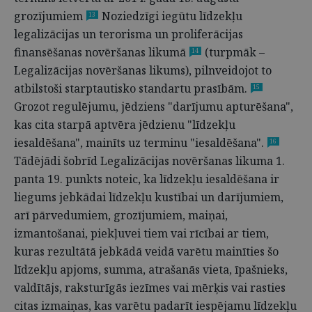
grozījumiem
Noziedzīgi iegūtu līdzekļu
13
legalizācijas un terorisma un proliferācijas
finansēšanas novēršanas likumā
(turpmāk –
14
Legalizācijas novēršanas likums), pilnveidojot to
atbilstoši starptautisko standartu prasībām.
15
Grozot regulējumu, jēdziens "darījumu apturēšana",
kas cita starpā aptvēra jēdzienu "līdzekļu
iesaldēšana", mainīts uz terminu "iesaldēšana".
16
Tādējādi šobrīd Legalizācijas novēršanas likuma 1.
panta 19. punkts noteic, ka līdzekļu iesaldēšana ir
liegums jebkādai līdzekļu kustībai un darījumiem,
arī pārvedumiem, grozījumiem, maiņai,
izmantošanai, piekļuvei tiem vai rīcībai ar tiem,
kuras rezultātā jebkādā veidā varētu mainīties šo
līdzekļu apjoms, summa, atrašanās vieta, īpašnieks,
valdītājs, raksturīgās iezīmes vai mērķis vai rasties
citas izmaiņas, kas varētu padarīt iespējamu līdzekļu