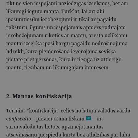
tikt ne vien iespējami noziedzīgas izcelsmes, bet arī
likumīgi iegūta manta. Turklāt, lai arī abi
īpašumtiesību ierobežojumi ir tikai ar pagaidu
raksturu, ilgums un iespējamais apmērs radītajam
ierobežojumam rīkoties ar mantu, aresta uzlikšanu
mantai izceļ kā īpaši bargu pagaidu nodrošinājuma
līdzekli, kura piemērošanā ievērojama sevišķa
pietāte pret personas, kura ir tiesīga uz attiecīgo
mantu, tiesībām un likumīgajām interesēm.
2. Mantas konfiskācija
Termins "konfiskācija" cēlies no latīņu valodas vārda
confiscatio
– pievienošana fiskam
– un
28
sarunvalodā tas lietots, apzīmējot mantas
atsavināšanu piespiedu kārtā bez atlīdzības par labu