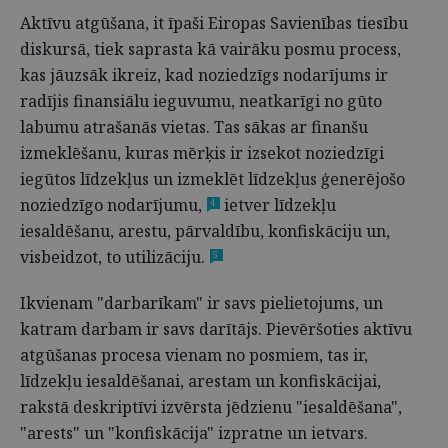
Aktīvu atgūšana, it īpaši Eiropas Savienības tiesību
diskursā, tiek saprasta kā vairāku posmu process,
kas jāuzsāk ikreiz, kad noziedzīgs nodarījums ir
radījis finansiālu ieguvumu, neatkarīgi no gūto
labumu atrašanās vietas. Tas sākas ar finanšu
izmeklēšanu, kuras mērķis ir izsekot noziedzīgi
iegūtos līdzekļus un izmeklēt līdzekļus ģenerējošo
noziedzīgo nodarījumu,
ietver līdzekļu
4
iesaldēšanu, arestu, pārvaldību, konfiskāciju un,
visbeidzot, to utilizāciju.
5
Ikvienam "darbarīkam" ir savs pielietojums, un
katram darbam ir savs darītājs. Pievēršoties aktīvu
atgūšanas procesa vienam no posmiem, tas ir,
līdzekļu iesaldēšanai, arestam un konfiskācijai,
rakstā deskriptīvi izvērsta jēdzienu "iesaldēšana",
"arests" un "konfiskācija" izpratne un ietvars.