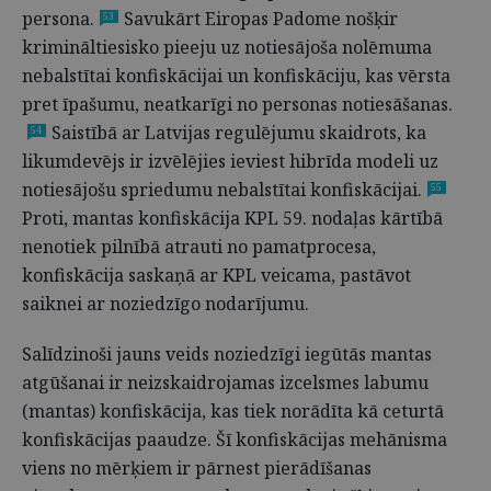
persona.
Savukārt Eiropas Padome nošķir
53
krimināltiesisko pieeju uz notiesājoša nolēmuma
nebalstītai konfiskācijai un konfiskāciju, kas vērsta
pret īpašumu, neatkarīgi no personas notiesāšanas.
Saistībā ar Latvijas regulējumu skaidrots, ka
54
likumdevējs ir izvēlējies ieviest hibrīda modeli uz
notiesājošu spriedumu nebalstītai konfiskācijai.
55
Proti, mantas konfiskācija KPL 59. nodaļas kārtībā
nenotiek pilnībā atrauti no pamatprocesa,
konfiskācija saskaņā ar KPL veicama, pastāvot
saiknei ar noziedzīgo nodarījumu.
Salīdzinoši jauns veids noziedzīgi iegūtās mantas
atgūšanai ir neizskaidrojamas izcelsmes labumu
(mantas) konfiskācija, kas tiek norādīta kā ceturtā
konfiskācijas paaudze. Šī konfiskācijas mehānisma
viens no mērķiem ir pārnest pierādīšanas