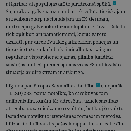
atšķirības atspoguļojas arī to juridiskajā spēkā.
2
Šajā rakstā galvenā uzmanība tiek veltīta tiesiskajām
attiecībām starp nacionālajām un ES tiesībām,
ilustrācijai galvenokārt izmantojot direktīvas. Rakstā
tiek aplūkoti arī pamatlēmumi, kurus varētu
uzskatīt par direktīvu līdzgaitniekiem policijas un
tiesas iestāžu sadarbībā krimināllietās. Lai gan
regulas ir vispārpiemērojamas, pilnībā juridiski
saistošas un tieši piemērojamas visās ES dalībvalstīs –
situācija ar direktīvām ir atšķirīga.
Līguma par Eiropas Savienības darbību
(turpmāk
3
– LESD) 288. pantā noteikts, ka direktīvas tām
dalībvalstīm, kurām tās adresētas, uzliek saistības
attiecībā uz sasniedzamo rezultātu, bet ļauj šo valstu
iestādēm noteikt to īstenošanas formas un metodes.
Līdz ar to dalībvalstis pašas lemj par to, kuros tiesību