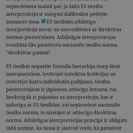
nepieciešams mainīt pat, ja šādu ES tiesību
interpretāciju ir sniegusi dalībvalsts pēdējās
instances tiesa.
ES tiesībām atbilstīga
6
interpretācija nevar un nerezultēsies ar direktīvas
normas piemērošanu. Atbilstīgas interpretācijas
rezultātā tiks piemērota nacionālo tiesību norma
"direktīvas gaismā".
ES tiesībās nepastāv formāla hierarhija starp šiem
instrumentiem. Ievērojot noteiktus kritērijus un
izvērtējot katru individuālu gadījumu, tiesību
piemērotājiem ir jāpieņem attiecīgs lēmums, vai
lietderīgāk ir paļauties uz interpretāciju, kas ir
saderīga ar ES tiesībām, vai nepiemērot nacionālo
tiesību normu, to aizstājot ar attiecīgo direktīvas
normu. Atbilstīgas interpretācijas princips ir obligāts
tādā nozīmē, ka tiesai ir jāatrod veids, kā piemērot