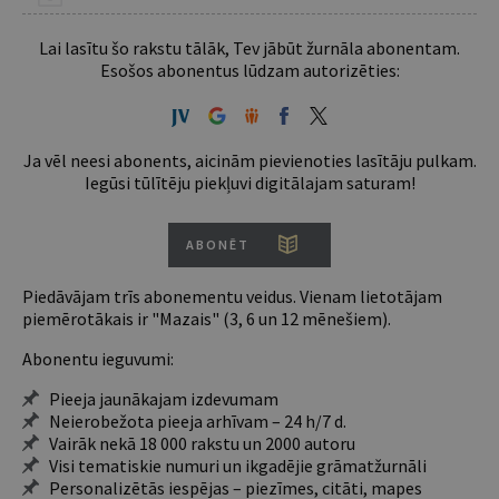
Lai lasītu šo rakstu tālāk, Tev jābūt žurnāla abonentam.
Esošos abonentus lūdzam autorizēties:
Ja vēl neesi abonents, aicinām pievienoties lasītāju pulkam.
Iegūsi tūlītēju piekļuvi digitālajam saturam!
ABONĒT
Piedāvājam trīs abonementu veidus. Vienam lietotājam
piemērotākais ir "Mazais" (3, 6 un 12 mēnešiem).
Abonentu ieguvumi:
Pieeja jaunākajam izdevumam
Neierobežota pieeja arhīvam – 24 h/7 d.
Vairāk nekā 18 000 rakstu un 2000 autoru
Visi tematiskie numuri un ikgadējie grāmatžurnāli
Personalizētās iespējas – piezīmes, citāti, mapes