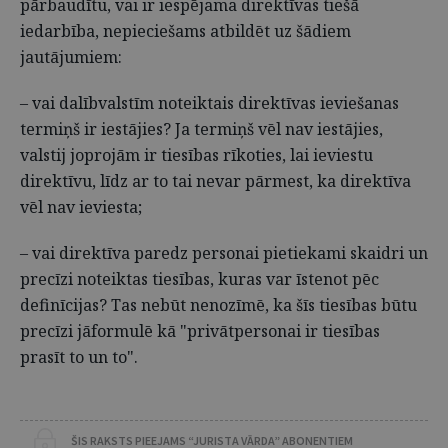
pārbaudītu, vai ir iespējama direktīvas tiešā
iedarbība, nepieciešams atbildēt uz šādiem
jautājumiem:
– vai dalībvalstīm noteiktais direktīvas ieviešanas
termiņš ir iestājies? Ja termiņš vēl nav iestājies,
valstij joprojām ir tiesības rīkoties, lai ieviestu
direktīvu, līdz ar to tai nevar pārmest, ka direktīva
vēl nav ieviesta;
– vai direktīva paredz personai pietiekami skaidri un
precīzi noteiktas tiesības, kuras var īstenot pēc
definīcijas? Tas nebūt nenozīmē, ka šīs tiesības būtu
precīzi jāformulē kā "privātpersonai ir tiesības
prasīt to un to".
ŠIS RAKSTS PIEEJAMS “JURISTA VĀRDA” ABONENTIEM