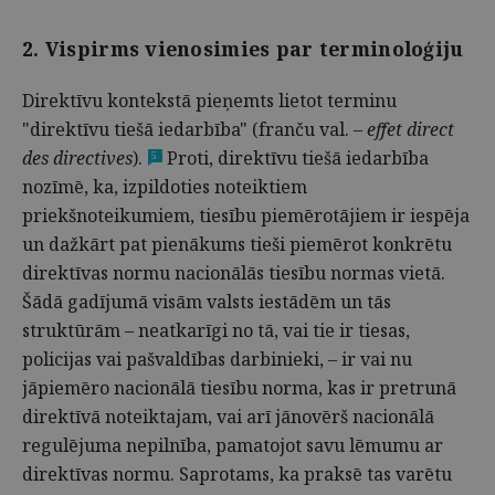
2. Vispirms vienosimies par terminoloģiju
Direktīvu kontekstā pieņemts lietot terminu
"direktīvu tiešā iedarbība" (franču val. –
effet direct
des directives
).
Proti, direktīvu tiešā iedarbība
5
nozīmē, ka, izpildoties noteiktiem
priekšnoteikumiem, tiesību piemērotājiem ir iespēja
un dažkārt pat pienākums tieši piemērot konkrētu
direktīvas normu nacionālās tiesību normas vietā.
Šādā gadījumā visām valsts iestādēm un tās
struktūrām – neatkarīgi no tā, vai tie ir tiesas,
policijas vai pašvaldības darbinieki, – ir vai nu
jāpiemēro nacionālā tiesību norma, kas ir pretrunā
direktīvā noteiktajam, vai arī jānovērš nacionālā
regulējuma nepilnība, pamatojot savu lēmumu ar
direktīvas normu. Saprotams, ka praksē tas varētu