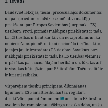
1. Ievads
Daudzviet lekcijās, tiesās, procesuālajos dokumentos
un pat spriedumos mēdz izskanēt divi maldīgi
priekšstati par Eiropas Savienības (turpmāk – ES)
tiesībām. Proti, pirmais maldīgais priekšstats ir tāds,
ka ES tiesības ir kaut kas tāls un nesaprotams un ka
nepieciešams piemērot tikai nacionālo tiesību aktus,
jo tajos jau ir iestrādātas ES tiesības. Savukārt otrs
maldīgais priekšstats ir tāds, ka ES tiesības vienmēr
ir pārākas par nacionālajām tiesībām un, lūk, tas arī
ir viss, kas būtu jāzina par ES tiesībām. Taču realitāte
ir krietni raibāka.
Vispārējiem tiesību principiem, dibināšanas
līgumiem, ES Pamattiesību hartai, regulām,
direktīvām, pamatlēmumiem
un citiem ES tiesību
1
avotiem katram piemīt atšķirīga tiesiskā daba, un šīs