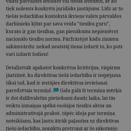
valsts pārvaldes iestādes vai tiesas lēmumu, ar ko
tiek nolemts konkrēts juridisks jautājums. Līdz ar to
tiešās iedarbības kontekstā ikviens valsts pārvaldes
darbinieks kļūst par sava veida "tiesību guru",
kuram ir gan tiesības, gan pienākums nepiemērot
nacionālo tiesību normu. Pārfrāzējot kādu zināmu
sakāmvārdu: nekad neatstāj tiesai izdarīt to, ko pats
vari izdarīt šodien!
Detalizētāk apskatot konkrētus kritērijus, vispirms
jāatzīmē, ka direktīvas tiešā iedarbība ir iespējama
tikai tad, kad ir iestājies direktīvas ieviešanai
paredzētais termiņš.
Galu galā šī termiņa mērķis
11
ir dot dalībvalstīm pietiekami daudz laika, lai tās
veiktu izmaiņas spēkā esošajos tiesību aktos un
administratīvajā praksē, tāpēc ideja par termiņa
noteikšanu, kas ļautu ātrāk paļauties uz direktīvas
tiešo iedarbību, nonāktu pretrunā ar šo sākotnējo