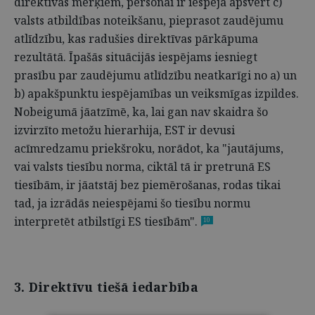
direktīvas mērķiem, personai ir iespēja apsvērt c)
valsts atbildības noteikšanu, pieprasot zaudējumu
atlīdzību, kas radušies direktīvas pārkāpuma
rezultātā. Īpašās situācijās iespējams iesniegt
prasību par zaudējumu atlīdzību neatkarīgi no a) un
b) apakšpunktu iespējamības un veiksmīgas izpildes.
Nobeigumā jāatzīmē, ka, lai gan nav skaidra šo
izvirzīto metožu hierarhija, EST ir devusi
acīmredzamu priekšroku, norādot, ka "jautājums,
vai valsts tiesību norma, ciktāl tā ir pretrunā ES
tiesībām, ir jāatstāj bez piemērošanas, rodas tikai
tad, ja izrādās neiespējami šo tiesību normu
interpretēt atbilstīgi ES tiesībām".
10
3. Direktīvu tiešā iedarbība