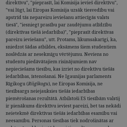
direktīvu", "pieprasīt, lai Komisija ievieš direktīvu",
"vai lūgt, lai Eiropas Komisija uzsāk tiesvedību vai
apstrīd tās nepareizu ieviešanu attiecīgās valsts
tiesā", "iesniegt prasību par zaudējumu atlīdzību
(direktīvas tiešā iedarbība)", "pieprasīt direktīvas
pareizu ieviešanu", utt. Protams, likumsakarīgi, ka,
sniedzot šādas atbildes, eksāmens šiem studentiem
noslēdzās ar nesekmīgu vērtējumu. Neviens no
studentu piedāvātajiem risinājumiem nav
nepieciešams tiesību, kas izriet no direktīvu tiešās
iedarbības, īstenošanai. Ne Igaunijas parlaments
Rīgikogu (
Riigikogu
), ne Eiropas Komisija, ne
tiesībsargs neiejauksies tiešās iedarbības
piemērošanas rezultātā. Atbilstoši ES tiesībām valstij
ir pienākums direktīvu ieviest pareizi, bet tas nekādi
neietekmē direktīvas tiešās iedarbības esamību vai
neesamību. Personas tiesības tiek nodrošinātas ar