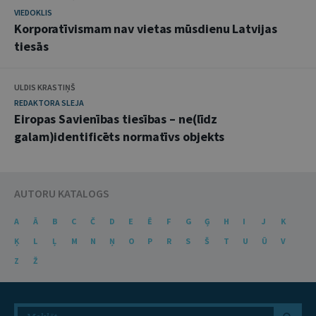
VIEDOKLIS
Korporatīvismam nav vietas mūsdienu Latvijas
tiesās
ULDIS KRASTIŅŠ
REDAKTORA SLEJA
Eiropas Savienības tiesības – ne(līdz
galam)identificēts normatīvs objekts
AUTORU KATALOGS
A
Ā
B
C
Č
D
E
Ē
F
G
Ģ
H
I
J
K
Ķ
L
Ļ
M
N
Ņ
O
P
R
S
Š
T
U
Ū
V
Z
Ž