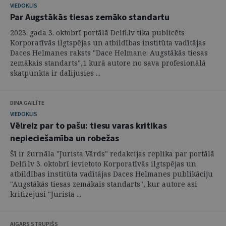
VIEDOKLIS
Par Augstākās tiesas zemāko standartu
2023. gada 3. oktobrī portālā Delfi.lv tika publicēts
Korporatīvās ilgtspējas un atbildības institūta vadītājas
Daces Helmanes raksts "Dace Helmane: Augstākās tiesas
zemākais standarts",1 kurā autore no sava profesionālā
skatpunkta ir dalījusies ...
DINA GAILĪTE
VIEDOKLIS
Vēlreiz par to pašu: tiesu varas kritikas
nepieciešamība un robežas
Šī ir žurnāla "Jurista Vārds" redakcijas replika par portālā
Delfi.lv 3. oktobrī ievietoto Korporatīvās ilgtspējas un
atbildības institūta vadītājas Daces Helmanes publikāciju
"Augstākās tiesas zemākais standarts", kur autore asi
kritizējusi "Jurista ...
AIGARS STRUPIŠS