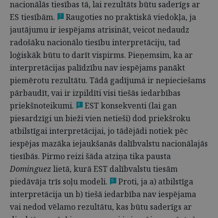
nacionālās tiesības tā, lai rezultāts būtu saderīgs ar
ES tiesībām.
Raugoties no praktiskā viedokļa, ja
7
jautājumu ir iespējams atrisināt, veicot nedaudz
radošāku nacionālo tiesību interpretāciju, tad
loģiskāk būtu to darīt vispirms. Pieņemsim, ka ar
interpretācijas palīdzību nav iespējams panākt
piemērotu rezultātu. Tādā gadījumā ir nepieciešams
pārbaudīt, vai ir izpildīti visi tiešās iedarbības
priekšnoteikumi.
EST konsekventi (lai gan
8
piesardzīgi un bieži vien netieši) dod priekšroku
atbilstīgai interpretācijai, jo tādējādi notiek pēc
iespējas mazāka iejaukšanās dalībvalstu nacionālajās
tiesībās. Pirmo reizi šāda atziņa tika pausta
Dominguez
lietā, kurā EST dalībvalstu tiesām
piedāvāja trīs soļu modeli.
Proti, ja a) atbilstīga
9
interpretācija un b) tiešā iedarbība nav iespējama
vai nedod vēlamo rezultātu, kas būtu saderīgs ar