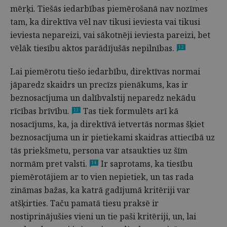
mērķi. Tiešās iedarbības piemērošanā nav nozīmes
tam, ka direktīva vēl nav tikusi ieviesta vai tikusi
ieviesta nepareizi, vai sākotnēji ieviesta pareizi, bet
vēlāk tiesību aktos parādījušās nepilnības.
12
Lai piemērotu tiešo iedarbību, direktīvas normai
jāparedz skaidrs un precīzs pienākums, kas ir
beznosacījuma un dalībvalstij neparedz nekādu
rīcības brīvību.
Tas tiek formulēts arī kā
13
nosacījums, ka, ja direktīvā ietvertās normas šķiet
beznosacījuma un ir pietiekami skaidras attiecībā uz
tās priekšmetu, persona var atsaukties uz šīm
normām pret valsti.
Ir saprotams, ka tiesību
14
piemērotājiem ar to vien nepietiek, un tas rada
zināmas bažas, ka katrā gadījumā kritēriji var
atšķirties. Taču pamatā tiesu praksē ir
nostiprinājušies vieni un tie paši kritēriji, un, lai