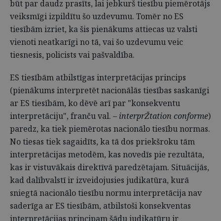
būt par daudz prasīts, lai jebkurš tiesību piemērotājs
veiksmīgi izpildītu šo uzdevumu. Tomēr no ES
tiesībām izriet, ka šis pienākums attiecas uz valsti
vienoti neatkarīgi no tā, vai šo uzdevumu veic
tiesnesis, policists vai pašvaldība.
ES tiesībām atbilstīgas interpretācijas princips
(pienākums interpretēt nacionālās tiesības saskanīgi
ar ES tiesībām, ko dēvē arī par "konsekventu
interpretāciju", franču val. –
interprŽtation conforme
)
paredz, ka tiek piemērotas nacionālo tiesību normas.
No tiesas tiek sagaidīts, ka tā dos priekšroku tām
interpretācijas metodēm, kas novedīs pie rezultāta,
kas ir vistuvākais direktīvā paredzētajam. Situācijās,
kad dalībvalstī ir izveidojusies judikatūra, kurā
sniegtā nacionālo tiesību normu interpretācija nav
saderīga ar ES tiesībām, atbilstoši konsekventas
interpretācijas principam šādu judikatūru ir