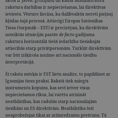
aktos ir jāveic grozījumi un kādas administratīva
rakstura darbības ir nepieciešamas, lai direktīvas
ieviestu. Vēsture liecina, ka dalībvalstis nereti pieļauj
kļūdas šajā procesā. Attiecīgi Eiropas Savienības
Tiesa (turpmāk – EST) ir precizējusi, ka direktīvām
noteiktās situācijās pastāv
de facto
gadījuma
rakstura horizontālā tiešā iedarbība tiesiskajās
attiecībās starp privātpersonām. Turklāt direktīvām
var būt izšķiroša nozīme arī nacionālo tiesību
interpretācijā.
Šī raksta mērķis ir EST lietu analīze, to papildinot ar
Igaunijas tiesu praksi. Rakstā tiek sniegts
instrumentu kopums, kas sevī ietver visus
nepieciešamos rīkus, lai varētu atrisināt
neatbilstības, kas radušās starp nacionālajām
tiesībām un ES direktīvām. Neatbilstība šeit
neaprobežojas tikai ar acīmredzamu pretrunu. Tā