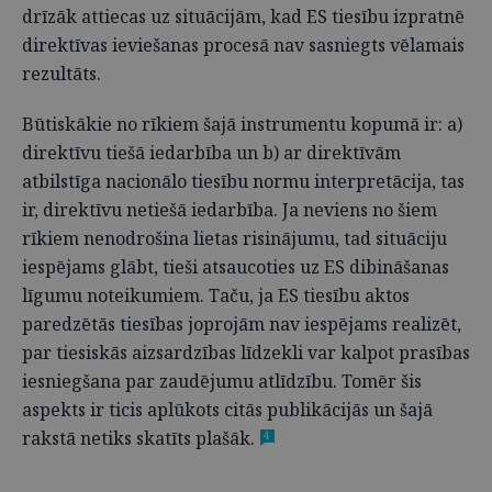
drīzāk attiecas uz situācijām, kad ES tiesību izpratnē
direktīvas ieviešanas procesā nav sasniegts vēlamais
rezultāts.
Būtiskākie no rīkiem šajā instrumentu kopumā ir: a)
direktīvu tiešā iedarbība un b) ar direktīvām
atbilstīga nacionālo tiesību normu interpretācija, tas
ir, direktīvu netiešā iedarbība. Ja neviens no šiem
rīkiem nenodrošina lietas risinājumu, tad situāciju
iespējams glābt, tieši atsaucoties uz ES dibināšanas
līgumu noteikumiem. Taču, ja ES tiesību aktos
paredzētās tiesības joprojām nav iespējams realizēt,
par tiesiskās aizsardzības līdzekli var kalpot prasības
iesniegšana par zaudējumu atlīdzību. Tomēr šis
aspekts ir ticis aplūkots citās publikācijās un šajā
rakstā netiks skatīts plašāk.
4