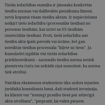
Tiešās iedarbības esamība ir jānosaka konkrētās
tiesību normas vai dalībvalsts pienākuma līmenī,
nevis kopumā visam tiesību aktam. Ir nepieciešams
nošķirt tiešo iedarbību (procesuālās tiesības) no
personas tiesībām, kas izriet no ES tiesībām
(materiālās tiesības). Proti, tiešā iedarbība nav
tiesību akta īpašs paveids vai iezīme, bet gan
noteiktas tiesības procesuāla "biļete uz tiesu". Ja
kumulatīvi izpildās visi tiešās iedarbības
priekšnoteikumi – nacionālo tiesību norma netiek
piemērota (taču tas nekādā ziņā nenozīmē, ka norma
tiek atcelta).
Vairākos eksāmenos studentiem tika uzdots iejusties
juridiskā konsultanta lomā, daži studenti ierosināja,
ka klients var "iesniegt prasību tiesā par attiecīgā
akta atcelšanu", "pieprasīt, lai valsts pieņem