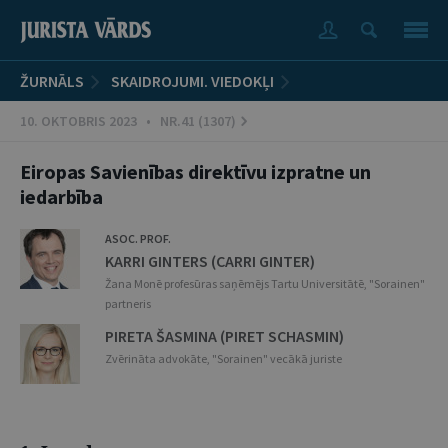
ŽURNĀLS
SKAIDROJUMI. VIEDOKĻI
10. OKTOBRIS 2023 • NR.41 (1307)
Eiropas Savienības direktīvu izpratne un
iedarbība
ASOC. PROF.
KARRI GINTERS (CARRI GINTER)
Žana Monē profesūras saņēmējs Tartu Universitātē, "Sorainen"
partneris
PIRETA ŠASMINA (PIRET SCHASMIN)
Zvērināta advokāte, "Sorainen" vecākā juriste