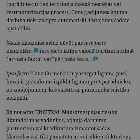
(parādnieku) tiek ierosināts maksātnespējas vai
restrukturizācijas process. Citos gadījumos līguma
darbība tiek izbeigta automātiski, iestājoties šādam
apstāklim.
Šādas klauzulas mēdz dēvēt par
ipso facto
klauzulām.
Ipso facto
latīņu valodā burtiski nozīmē
2
"ar pašu faktu" vai "pēc paša fakta".
3
Ipso facto
klauzulu mērķis ir pasargāt līguma pusi,
kurai ir pienākums izpildīt līgumu pret parādnieku,
no zaudējumiem, kas saistīti ar parādnieka saistību
neizpildi.
Kā norādīts UNCITRAL Maksātnespējas tiesību
likumdošanas vadlīnijās, atļauja darījumu
partneriem vai kreditoriem izmantot šādas
klauzulas var tikt pamatota ar vairākiem faktoriem,