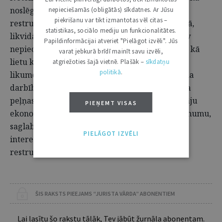
noslēgtu līgumu var būt izšķiroša nozīme
nepieciešamās (obligātās) sīkdatnes. Ar Jūsu
piekrišanu var tikt izmantotas vēl citas –
restrukturizācijas panākumos un, mazākā mērā,
statistikas, sociālo mediju un funkcionalitātes.
likvidācijā (maksātnespējas procesā) – ja pastāv
Papildinformācijai atveriet "Pielāgot izvēli". Jūs
nepieciešamība pārdot parādnieka uzņēmumu kā
varat jebkurā brīdī mainīt savu izvēli,
lietu kopība. UNCITRAL Maksātnepējas tiesību
atgriežoties šajā vietnē. Plašāk –
sīkdatņu
politikā
.
likumdošanas vadlīnijās tiek norādīts, ka līguma
darbības turpināšana ļauj palielināt uzņēmuma
peļņas potenciālu, samazināt būtisko piegādātāju
PIEŅEMT VISAS
ekonomisko varu (
bargaining power
) pār uzņēmumu,
saglabāt uzņēmuma mantu kreditoru kopuma
PIELĀGOT IZVĒLI
interesēs, kā arī palīdzēt iesaistīt kreditorus
restrukturizācijā.
ŠIS RAKSTS PIEEJAMS “JURISTA VĀRDA” ABONENTIEM
Lai lasītu šo rakstu tālāk, Tev jābūt žurnāla abonentam.