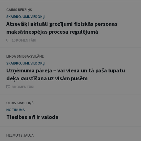
GAIDIS BĒRZIŅŠ
SKAIDROJUMI. VIEDOKĻI
Atsevišķi aktuāli grozījumi fiziskās personas
maksātnespējas procesa regulējumā
10 KOMENTĀRI
LINDA SNIEGA-SVILĀNE
SKAIDROJUMI. VIEDOKĻI
Uzņēmuma pāreja – vai viena un tā paša lupatu
deķa raustīšana uz visām pusēm
8 KOMENTĀRI
ULDIS KRASTIŅŠ
NOTIKUMS
Tiesības arī ir valoda
HELMUTS JAUJA