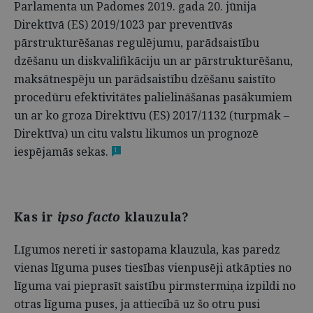
Parlamenta un Padomes 2019. gada 20. jūnija
Direktīvā (ES) 2019/1023 par preventīvās
pārstrukturēšanas regulējumu, parādsaistību
dzēšanu un diskvalifikāciju un ar pārstrukturēšanu,
maksātnespēju un parādsaistību dzēšanu saistīto
procedūru efektivitātes palielināšanas pasākumiem
un ar ko groza Direktīvu (ES) 2017/1132 (turpmāk –
Direktīva) un citu valstu likumos un prognozē
iespējamās sekas.
1
Kas ir
ipso facto
klauzula?
Līgumos nereti ir sastopama klauzula, kas paredz
vienas līguma puses tiesības vienpusēji atkāpties no
līguma vai pieprasīt saistību pirmstermiņa izpildi no
otras līguma puses, ja attiecībā uz šo otru pusi