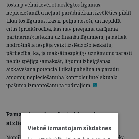
tostarp vēlmi ievērot noslēgtos līgumus;
nepieciešamību neļaut parādniekam izvēlēties pildīt
tikai tos līgumus, kas ir peļņu nesoši, un nepildīt
citus (priekšrocība, kas nav pieejama darījuma
partnerim); ietekmi uz finanšu līgumiem, ja netiek
nodrošināta iespēja veikt izslēdzošo ieskaitu;
pārliecība, ka, ja maksātnespējīgs uzņēmums parasti
nebūs spējīgs samaksāt, līgumu izbeigšanas
aizkavēšana potenciāli tikai palielina tā parādu
apjomu; nepieciešamība kontrolēt intelektuālā
īpašuma izmantošanu tā radītājiem.
4
Pamatojums
ipso facto
klauzulu
aizliegumam
Vietnē izmantojam sīkdatnes
Noteiktos gadījumos iespējai turpināt parādnieka
Lai vietne pilnvērtīgi darbotos, tiek izmantotas