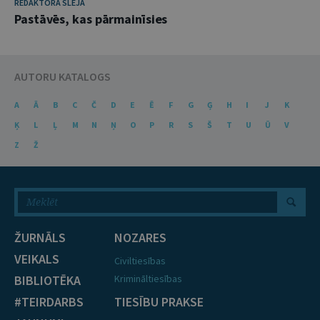
REDAKTORA SLEJA
Pastāvēs, kas pārmainīsies
AUTORU KATALOGS
A
Ā
B
C
Č
D
E
Ē
F
G
Ģ
H
I
J
K
Ķ
L
Ļ
M
N
Ņ
O
P
R
S
Š
T
U
Ū
V
Z
Ž
ŽURNĀLS
NOZARES
VEIKALS
Civiltiesības
BIBLIOTĒKA
Krimināltiesības
#TEIRDARBS
TIESĪBU PRAKSE