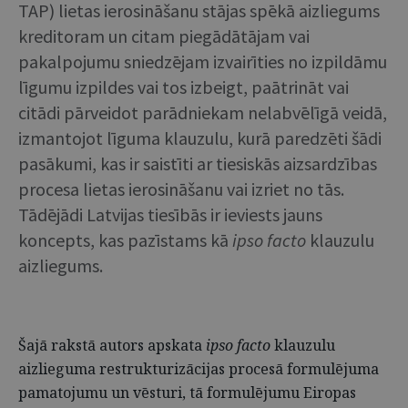
TAP) lietas ierosināšanu stājas spēkā aizliegums
kreditoram un citam piegādātājam vai
pakalpojumu sniedzējam izvairīties no izpildāmu
līgumu izpildes vai tos izbeigt, paātrināt vai
citādi pārveidot parādniekam nelabvēlīgā veidā,
izmantojot līguma klauzulu, kurā paredzēti šādi
pasākumi, kas ir saistīti ar tiesiskās aizsardzības
procesa lietas ierosināšanu vai izriet no tās.
Tādējādi Latvijas tiesībās ir ieviests jauns
koncepts, kas pazīstams kā
ipso facto
klauzulu
aizliegums.
Šajā rakstā autors apskata
ipso facto
klauzulu
aizlieguma restrukturizācijas procesā formulējuma
pamatojumu un vēsturi, tā formulējumu Eiropas