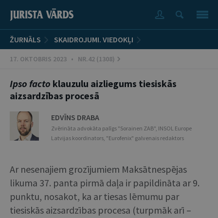
ŽURNĀLS
SKAIDROJUMI. VIEDOKĻI
17. OKTOBRIS 2023 • NR.42 (1308)
Ipso facto
klauzulu aizliegums tiesiskās
aizsardzības procesā
EDVĪNS DRABA
Zvērināta advokāta palīgs "Sorainen ZAB", INSOL Europe
Latvijas koordinators, "Eurofenix" galvenais redaktors
Ar nesenajiem grozījumiem Maksātnespējas
likuma 37. panta pirmā daļa ir papildināta ar 9.
punktu, nosakot, ka ar tiesas lēmumu par
tiesiskās aizsardzības procesa (turpmāk arī –