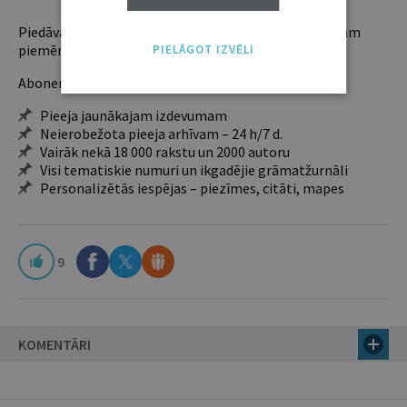
Piedāvājam trīs abonementu veidus. Vienam lietotājam
piemērotākais ir "Mazais" (3, 6 un 12 mēnešiem).
PIELĀGOT IZVĒLI
Abonentu ieguvumi:
Pieeja jaunākajam izdevumam
Neierobežota pieeja arhīvam – 24 h/7 d.
Vairāk nekā 18 000 rakstu un 2000 autoru
Visi tematiskie numuri un ikgadējie grāmatžurnāli
Personalizētās iespējas – piezīmes, citāti, mapes
9
KOMENTĀRI