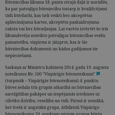
Būvniecības likuma 18. panta otrajā daļā ir norādīts,
ka par patvaļīgu būvniecību tostarp ir kvalificējami
tādi būvdarbi, kas tiek veikti bez akceptētas
apliecinājuma kartes, akceptēta paskaidrojuma
raksta vai bez būvatļaujas. Lai varētu izvērtēt šo trīs
likumdevēja noteikto patvaļīgas būvniecības veidu
pamatotību, vispirms ir jāizprot, kas ir šie
būvniecības dokumenti un kādos gadījumos tie
nepieciešami.
Saskaņā ar Ministru kabineta 2014. gada 19. augusta
noteikumu Nr. 500 "Vispārīgie būvnoteikumi"
2
(turpmāk – Vispārīgie būvnoteikumi) 4. punktu
būves iedala trīs grupās atkarībā no būvniecības
sarežģītības pakāpes un iespējamās ietekmes uz
cilvēku dzīvību, veselību un vidi. Pirmā ir zemākā,
bet trešā ir augstākā grupa. Atbilstoši Vispārīgo
būvnoteikumu 70. punktam pirmās grupas būvju