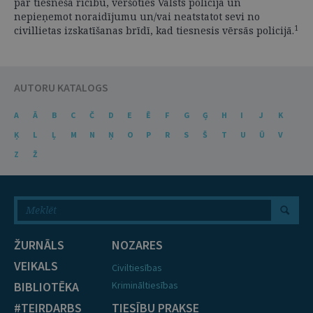
par tiesneša rīcību, vēršoties Valsts policijā un
nepieņemot noraidījumu un/vai neatstatot sevi no
1
civillietas izskatīšanas brīdī, kad tiesnesis vērsās policijā.
AUTORU KATALOGS
A
Ā
B
C
Č
D
E
Ē
F
G
Ģ
H
I
J
K
Ķ
L
Ļ
M
N
Ņ
O
P
R
S
Š
T
U
Ū
V
Z
Ž
ŽURNĀLS
NOZARES
VEIKALS
Civiltiesības
BIBLIOTĒKA
Krimināltiesības
#TEIRDARBS
TIESĪBU PRAKSE