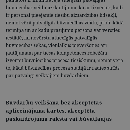
pamatots ir likumdevēja sniegtais patvaļīgas
būvniecības veidu uzskaitījumu, kā arī izvērtēs, kādi
ir personai pieejamie tiesību aizsardzības līdzekļi,
ņemot vērā patvaļīgās būvniecības veidu, proti, kādā
termiņā un ar kādu prasījumu persona var vērsties
iestādē, lai novērstu attiecīgās patvaļīgās
būvniecības sekas, vienlaikus pievēršoties arī
jautājumam par tiesas kompetences robežām
izvērtēt būvniecības procesa tiesiskumu, ņemot vērā
to, kādā būvniecības procesa stadijā ir radies strīds
par patvaļīgi veiktajiem būvdarbiem.
Būvdarbu veikšana bez akceptētas
apliecinājuma kartes, akceptēta
paskaidrojuma raksta vai būvatļaujas