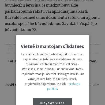
būvniecību ierosina, iesniedzot būvvaldē
paskaidrojuma rakstu vai apliecinājuma karti.
Būvvaldē iesniedzamo dokumentu saturu un apjomu
nosaka speciālie būvnoteikumi. Savukārt Vispārīgo
būvnoteikumu 73.
Vietnē izmantojam sīkdatnes
ŠIS RAKSTS PIEEJAMS “JURISTA VĀRDA” ABONENTIEM
Lai vietne pilnvērtīgi darbotos, tiek izmantotas
nepieciešamās (obligātās) sīkdatnes. Ar Jūsu
Lai lasītu šo rakstu tālāk, Tev jābūt žurnāla abonentam.
piekrišanu var tikt izmantotas vēl citas –
Esošos abonentus lūdzam autorizēties:
statistikas, sociālo mediju un funkcionalitātes.
Papildinformācijai atveriet "Pielāgot izvēli". Jūs
varat jebkurā brīdī mainīt savu izvēli,
atgriežoties šajā vietnē. Plašāk –
sīkdatņu
Ja vēl neesi abonents, aicinām pievienoties lasītāju pulkam.
politikā
.
Iegūsi tūlītēju piekļuvi digitālajam saturam!
ABONĒT
PIEŅEMT VISAS