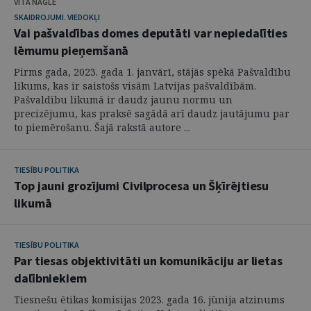
VITA NAGLE
SKAIDROJUMI. VIEDOKĻI
Vai pašvaldības domes deputāti var nepiedalīties
lēmumu pieņemšanā
Pirms gada, 2023. gada 1. janvārī, stājās spēkā Pašvaldību
likums, kas ir saistošs visām Latvijas pašvaldībām.
Pašvaldību likumā ir daudz jaunu normu un
precizējumu, kas praksē sagādā arī daudz jautājumu par
to piemērošanu. Šajā rakstā autore ...
TIESĪBU POLITIKA
Top jauni grozījumi Civilprocesa un Šķīrējtiesu
likumā
TIESĪBU POLITIKA
Par tiesas objektivitāti un komunikāciju ar lietas
dalībniekiem
Tiesnešu ētikas komisijas 2023. gada 16. jūnija atzinums