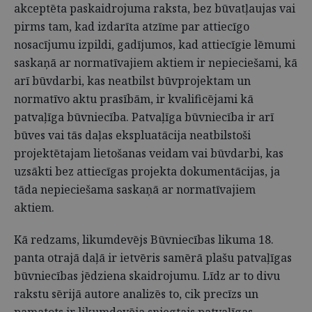
akceptēta paskaidrojuma raksta, bez būvatļaujas vai
pirms tam, kad izdarīta atzīme par attiecīgo
nosacījumu izpildi, gadījumos, kad attiecīgie lēmumi
saskaņā ar normatīvajiem aktiem ir nepieciešami, kā
arī būvdarbi, kas neatbilst būvprojektam un
normatīvo aktu prasībām, ir kvalificējami kā
patvaļīga būvniecība. Patvaļīga būvniecība ir arī
būves vai tās daļas ekspluatācija neatbilstoši
projektētajam lietošanas veidam vai būvdarbi, kas
uzsākti bez attiecīgas projekta dokumentācijas, ja
tāda nepieciešama saskaņā ar normatīvajiem
aktiem.
Kā redzams, likumdevējs Būvniecības likuma 18.
panta otrajā daļā ir ietvēris samērā plašu patvaļīgas
būvniecības jēdziena skaidrojumu. Līdz ar to divu
rakstu sērijā autore analizēs to, cik precīzs un