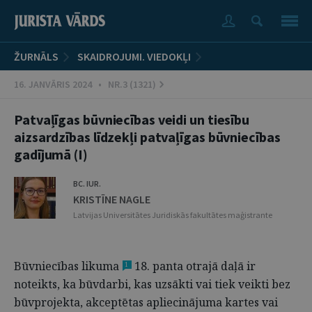
ŽURNĀLS
SKAIDROJUMI. VIEDOKĻI
16. JANVĀRIS 2024 • NR.3 (1321)
Patvaļīgas būvniecības veidi un tiesību
aizsardzības līdzekļi patvaļīgas būvniecības
gadījumā (I)
BC. IUR.
KRISTĪNE NAGLE
Latvijas Universitātes Juridiskās fakultātes maģistrante
Būvniecības likuma
18. panta otrajā daļā ir
1
noteikts, ka būvdarbi, kas uzsākti vai tiek veikti bez
būvprojekta, akceptētas apliecinājuma kartes vai