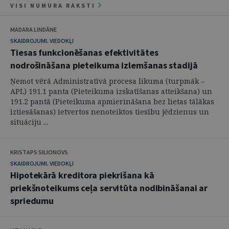
VISI NUMURA RAKSTI
MADARA LINDĀNE
SKAIDROJUMI. VIEDOKĻI
Tiesas funkcionēšanas efektivitātes
nodrošināšana pieteikuma izlemšanas stadijā
Ņemot vērā Administratīvā procesa likuma (turpmāk –
APL) 191.1 panta (Pieteikuma izskatīšanas atteikšana) un
191.2 pantā (Pieteikuma apmierināšana bez lietas tālākas
iztiesāšanas) ietvertos nenoteiktos tiesību jēdzienus un
situāciju ...
KRISTAPS SILIONOVS
SKAIDROJUMI. VIEDOKĻI
Hipotekārā kreditora piekrišana kā
priekšnoteikums ceļa servitūta nodibināšanai ar
spriedumu