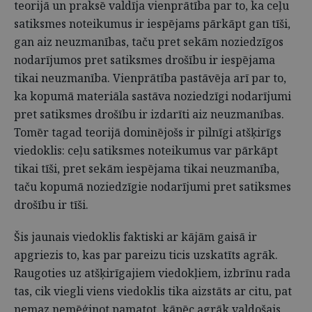
teorijā un praksē valdīja vienprātība par to, ka ceļu
satiksmes noteikumus ir iespējams pārkāpt gan tīši,
gan aiz neuzmanības, taču pret sekām noziedzīgos
nodarījumos pret satiksmes drošību ir iespējama
tikai neuzmanība. Vienprātība pastāvēja arī par to,
ka kopumā materiāla sastāva noziedzīgi nodarījumi
pret satiksmes drošību ir izdarīti aiz neuzmanības.
Tomēr tagad teorijā dominējošs ir pilnīgi atšķirīgs
viedoklis: ceļu satiksmes noteikumus var pārkāpt
tikai tīši, pret sekām iespējama tikai neuzmanība,
taču kopumā noziedzīgie nodarījumi pret satiksmes
drošību ir tīši.
Šis jaunais viedoklis faktiski ar kājām gaisā ir
apgriezis to, kas par pareizu ticis uzskatīts agrāk.
Raugoties uz atšķirīgajiem viedokļiem, izbrīnu rada
tas, cik viegli viens viedoklis tika aizstāts ar citu, pat
nemaz nemēģinot pamatot, kāpēc agrāk valdošais