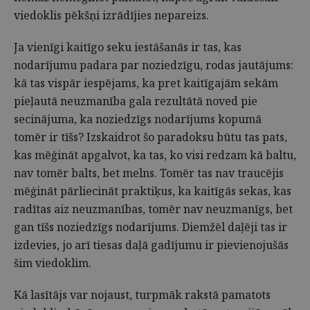
viedoklis pēkšņi izrādījies nepareizs.
Ja vienīgi kaitīgo seku iestāšanās ir tas, kas
nodarījumu padara par noziedzīgu, rodas jautājums:
kā tas vispār iespējams, ka pret kaitīgajām sekām
pieļautā neuzmanība gala rezultātā noved pie
secinājuma, ka noziedzīgs nodarījums kopumā
tomēr ir tīšs? Izskaidrot šo paradoksu būtu tas pats,
kas mēģināt apgalvot, ka tas, ko visi redzam kā baltu,
nav tomēr balts, bet melns. Tomēr tas nav traucējis
mēģināt pārliecināt praktiķus, ka kaitīgās sekas, kas
radītas aiz neuzmanības, tomēr nav neuzmanīgs, bet
gan tīšs noziedzīgs nodarījums. Diemžēl daļēji tas ir
izdevies, jo arī tiesas daļā gadījumu ir pievienojušās
šim viedoklim.
Kā lasītājs var nojaust, turpmāk rakstā pamatots