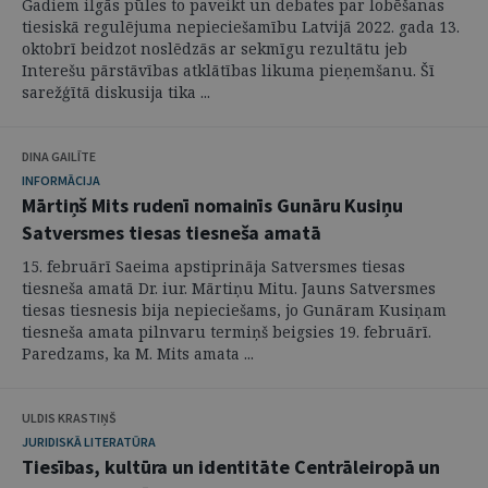
Gadiem ilgās pūles to paveikt un debates par lobēšanas
tiesiskā regulējuma nepieciešamību Latvijā 2022. gada 13.
oktobrī beidzot noslēdzās ar sekmīgu rezultātu jeb
Interešu pārstāvības atklātības likuma pieņemšanu. Šī
sarežģītā diskusija tika ...
DINA GAILĪTE
INFORMĀCIJA
Mārtiņš Mits rudenī nomainīs Gunāru Kusiņu
Satversmes tiesas tiesneša amatā
15. februārī Saeima apstiprināja Satversmes tiesas
tiesneša amatā Dr. iur. Mārtiņu Mitu. Jauns Satversmes
tiesas tiesnesis bija nepieciešams, jo Gunāram Kusiņam
tiesneša amata pilnvaru termiņš beigsies 19. februārī.
Paredzams, ka M. Mits amata ...
ULDIS KRASTIŅŠ
JURIDISKĀ LITERATŪRA
Tiesības, kultūra un identitāte Centrāleiropā un