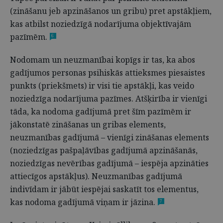
(zināšanu jeb apzināšanos un gribu) pret apstākļiem,
kas atbilst noziedzīgā nodarījuma objektīvajām
pazīmēm.
6
Nodomam un neuzmanībai kopīgs ir tas, ka abos
gadījumos personas psihiskās attieksmes piesaistes
punkts (priekšmets) ir visi tie apstākļi, kas veido
noziedzīga nodarījuma pazīmes. Atšķirība ir vienīgi
tāda, ka nodoma gadījumā pret šīm pazīmēm ir
jākonstatē zināšanas un gribas elements,
neuzmanības gadījumā – vienīgi zināšanas elements
(noziedzīgas pašpaļāvības gadījumā apzināšanās,
noziedzīgas nevērības gadījumā – iespēja apzināties
attiecīgos apstākļus). Neuzmanības gadījumā
indivīdam ir jābūt iespējai saskatīt tos elementus,
kas nodoma gadījumā viņam ir jāzina.
7