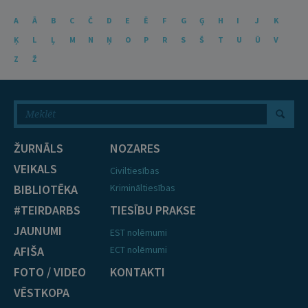
A
Ā
B
C
Č
D
E
Ē
F
G
Ģ
H
I
J
K
Ķ
L
Ļ
M
N
Ņ
O
P
R
S
Š
T
U
Ū
V
Z
Ž
ŽURNĀLS
NOZARES
VEIKALS
Civiltiesības
BIBLIOTĒKA
Krimināltiesības
#TEIRDARBS
TIESĪBU PRAKSE
JAUNUMI
EST nolēmumi
AFIŠA
ECT nolēmumi
FOTO / VIDEO
KONTAKTI
VĒSTKOPA