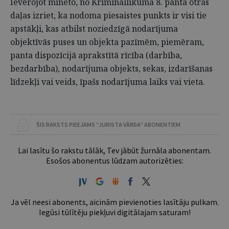
Ievērojot minēto, no Krimināllikuma 8. panta otrās
daļas izriet, ka nodoma piesaistes punkts ir visi tie
ap­stākļi, kas atbilst noziedzīgā nodarījuma
objektīvās puses un objekta pazīmēm, piemēram,
panta dispozīcijā aprakstītā rīcība (darbība,
bezdarbība), nodarījuma objekts, sekas, izdarīšanas
līdzekļi vai veids, īpašs nodarījuma laiks vai vieta.
ŠIS RAKSTS PIEEJAMS “JURISTA VĀRDA” ABONENTIEM
Lai lasītu šo rakstu tālāk, Tev jābūt žurnāla abonentam.
Esošos abonentus lūdzam autorizēties:
Ja vēl neesi abonents, aicinām pievienoties lasītāju pulkam.
Iegūsi tūlītēju piekļuvi digitālajam saturam!