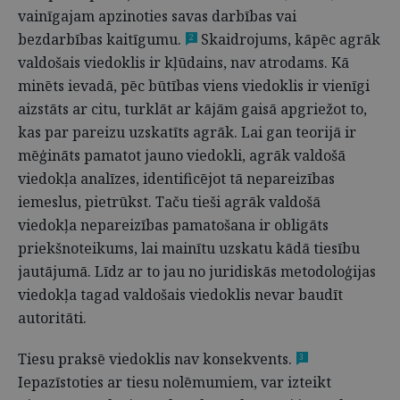
vainīgajam apzinoties savas darbības vai
bezdarbības kaitīgumu.
Skaidrojums, kāpēc agrāk
2
valdošais viedoklis ir kļūdains, nav atrodams. Kā
minēts ievadā, pēc būtības viens viedoklis ir vienīgi
aizstāts ar citu, turklāt ar kājām gaisā apgriežot to,
kas par pareizu uzskatīts agrāk. Lai gan teorijā ir
mēģināts pamatot jauno viedokli, agrāk valdošā
viedokļa analīzes, identificējot tā nepareizības
iemeslus, pietrūkst. Taču tieši agrāk valdošā
viedokļa nepareizības pamatošana ir obligāts
priekšnoteikums, lai mainītu uzskatu kādā tiesību
jautājumā. Līdz ar to jau no juridiskās metodoloģijas
viedokļa tagad valdošais viedoklis nevar baudīt
autoritāti.
Tiesu praksē viedoklis nav konsekvents.
3
Iepazīstoties ar tiesu nolēmumiem, var izteikt