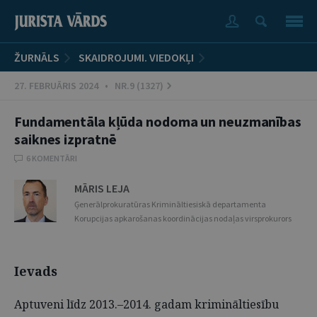
ŽURNĀLS
SKAIDROJUMI. VIEDOKĻI
27. FEBRUĀRIS 2024 • NR.9 (1327)
Fundamentāla kļūda nodoma un neuzmanības
saiknes izpratnē
6 KOMENTĀRI
MĀRIS LEJA
Ģenerālprokuratūras Krimināltiesiskā departamenta
Korupcijas apkarošanas koordinācijas nodaļas virsprokurors
Ievads
Aptuveni līdz 2013.–2014. gadam krimināltiesību