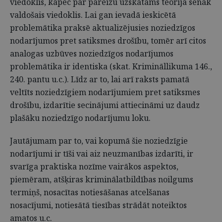
viedoklis, kāpēc par pareizu uzskatāms teorijā senāk
valdošais viedoklis. Lai gan ievadā ieskicētā
problemātika praksē aktualizējusies noziedzīgos
nodarījumos pret satiksmes drošību, tomēr arī citos
analogas uzbūves noziedzīgos nodarījumos
problemātika ir identiska (skat. Krimināllikuma 146.,
240. pantu u.c.). Līdz ar to, lai arī raksts pamatā
veltīts noziedzīgiem nodarījumiem pret satiksmes
drošību, izdarītie secinājumi attiecināmi uz daudz
plašāku noziedzīgo nodarījumu loku.
Jautājumam par to, vai kopumā šie noziedzīgie
nodarījumi ir tīši vai aiz neuzmanības izdarīti, ir
svarīga praktiska nozīme vairākos aspektos,
piemēram, atšķiras kriminālatbildības noilgums
termiņš, nosacītas notiesāšanas atcelšanas
nosacījumi, notiesātā tiesības strādāt noteiktos
amatos u.c.