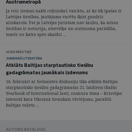
Austrumeiropā
Ja reiz ziemas naktī ceļinieks1 vaicātu, ar ko tik īpašas ir
Latvijas tiesības, jautājums varētu šķist gandrīz
aizskarošs. Pat ja Latvijas juristam nav šaubu, ka mūsu
tiesības ir noturīga, atsevišķa un autonoma parādība,
tomēr ne katrs spēs skaidri ...
ULDIS KRASTIŅŠ
JURIDISKĀ LITERATŪRA
Atklāts Baltijas starptautisko tiesību
gadagrāmatas jaunākais izdevums
16. februārī ar tiešsaistes diskusiju tika atklāts Baltijas
starptautisko tiesību gadagrāmatas 21. laidiens (Baltic
Yearbook of International law), numura tēma – Krievijas
īstenotā kara Ukrainā tiesiskais vērtējums, paralēli
Baltijas valstu ...
AUTORU KATALOGS