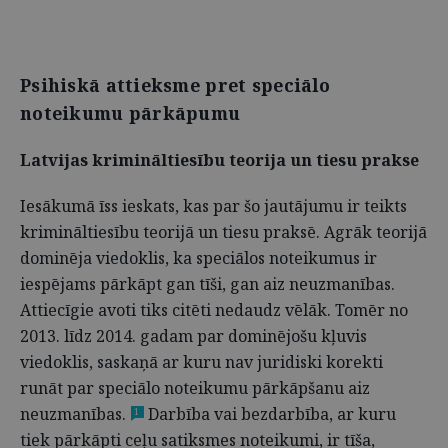
Psihiskā attieksme pret speciālo
noteikumu pārkāpumu
Latvijas krimināltiesību teorija un tiesu prakse
Iesākumā īss ieskats, kas par šo jautājumu ir teikts
krimināltiesību teorijā un tiesu praksē. Agrāk teorijā
dominēja viedoklis, ka speciālos noteikumus ir
iespējams pārkāpt gan tīši, gan aiz neuzmanības.
Attiecīgie avoti tiks citēti nedaudz vēlāk. Tomēr no
2013. līdz 2014. gadam par dominējošu kļuvis
viedoklis, saskaņā ar kuru nav juridiski korekti
runāt par speciālo noteikumu pārkāpšanu aiz
neuzmanības.
Darbība vai bezdarbība, ar kuru
1
tiek pārkāpti ceļu satiksmes noteikumi, ir tīša,