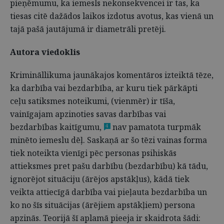
pieņēmumu, ka iemesls nekonsekvencei ir tas, ka
tiesas citē dažādos laikos izdotus avotus, kas vienā un
tajā pašā jautājumā ir diametrāli pretēji.
Autora viedoklis
Krimināllikuma jaunākajos komentāros izteiktā tēze,
ka darbība vai bezdarbība, ar kuru tiek pārkāpti
ceļu satiksmes noteikumi, (vienmēr) ir tīša,
vainīgajam apzinoties savas darbības vai
bezdarbības kaitīgumu,
nav pamatota turpmāk
4
minēto iemeslu dēļ. Saskaņā ar šo tēzi vainas forma
tiek noteikta vienīgi pēc personas psihiskās
attieksmes pret pašu darbību (bezdarbību) kā tādu,
ignorējot situāciju (ārējos apstākļus), kādā tiek
veikta attiecīgā darbība vai pieļauta bezdarbība un
ko no šīs situācijas (ārējiem apstākļiem) persona
apzinās. Teorijā šī aplamā pieeja ir skaidrota šādi: