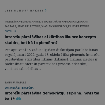
VISI NUMURA RAKSTI
INESE LĪBIŅA-EGNERE, ANDREJS JUDINS, MĀRIS VAINOVSKIS, EDGARS
PASTARS, JĀNIS LIELPĒTERIS, VLADLENS KOVAĻEVS, FILIPS RAJEVSKIS
APTAUJA
Interešu pārstāvības atklātības likums: koncepts
skaidrs, bet kā to piemērot?
Pēc aptuveni 15 gadus ilgušām diskusijām par lobēšanas
regulējumu1 2022. gada 13. oktobrī tika pieņemts Interešu
pārstāvības atklātības likums (Likums). Likuma mērķis ir
nodrošināt interešu pārstāvības procesa atklātību,
veicinot sabiedrības ...
SANNIJA MATULE
JURIDISKĀ LITERATŪRA
Interešu pārstāvība demokrātiju stiprina, nevis tai
kaitē