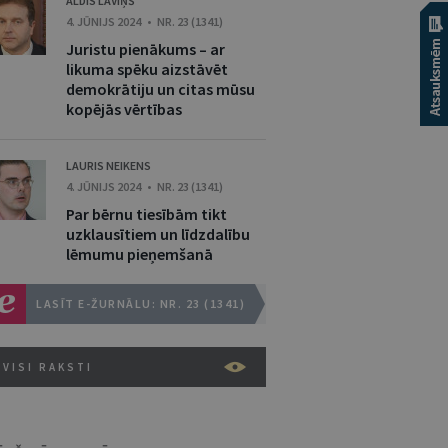
ALDIS LAVIŅŠ
4. JŪNIJS 2024 • NR. 23 (1341)
Juristu pienākums – ar
likuma spēku aizstāvēt
demokrātiju un citas mūsu
kopējās vērtības
LAURIS NEIKENS
4. JŪNIJS 2024 • NR. 23 (1341)
Par bērnu tiesībām tikt
uzklausītiem un līdzdalību
lēmumu pieņemšanā
LASĪT E-ŽURNĀLU: NR. 23 (1341)
VISI RAKSTI