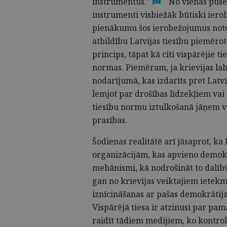
instrumentus."
No vienas puses
17
instrumenti visbiežāk būtiski iero
pienākumu šos ierobežojumus noteik
atbildību Latvijas tiesību piemēr
princips, tāpat kā citi vispārējie t
normas. Piemēram, ja krievijas la
nodarījumā, kas izdarīts pret Latvi
lemjot par drošības līdzekļiem vai
tiesību normu iztulkošanā jāņem v
prasības.
Šodienas realitātē arī jāsaprot, ka
organizācijām, kas apvieno demokrāt
mehānismi, kā nodrošināt to dalīb
gan no krievijas veiktajiem iete
iznīcināšanas ar pašas demokrātij
Vispārējā tiesa ir atzinusi par p
raidīt tādiem medijiem, ko kontrolē