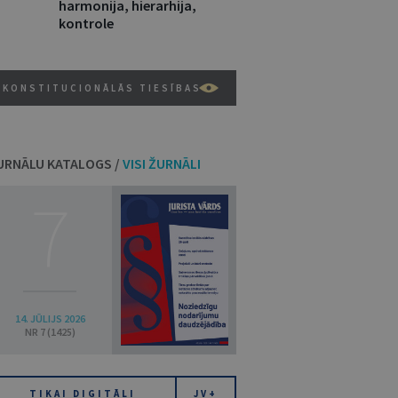
harmonija, hierarhija,
kontrole
KONSTITUCIONĀLĀS TIESĪBAS
URNĀLU KATALOGS /
VISI ŽURNĀLI
7
14. JŪLIJS 2026
NR 7 (1425)
TIKAI DIGITĀLI
JV+