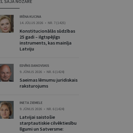
ĒL ŠAJĀ NOZARĒ
IRĒNA KUCINA
14. JŪLIJS 2026 • NR. 7 (1425)
Konstitucionālās sūdzības
25 gadi – ilgtspējīgs
instruments, kas mainīja
Latviju
EDVĪNS DANOVSKIS
9. JŪNIJS 2026 • NR. 6 (1424)
Saeimas lēmumu juridiskais
raksturojums
INETA ZIEMELE
9. JŪNIJS 2026 • NR. 6 (1424)
Latvijai saistošie
starptautiskie cilvēktiesību
līgumi un Satversme: