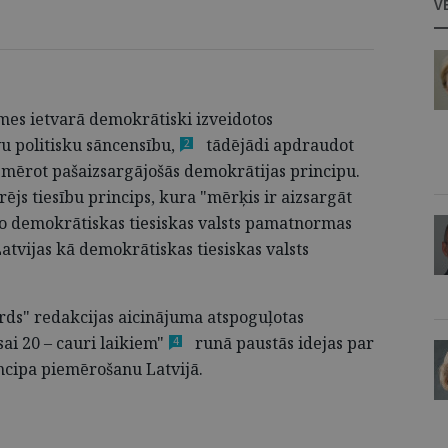
V
smes ietvarā demokrātiski izveidotos
u politisku
sāncensību,
tādējādi apdraudot
2
emērot pašaizsargājošās demokrātijas principu.
ārējs tiesību princips, kura "mērķis ir aizsargāt
 no demokrātiskas tiesiskas valsts pamatnormas
atvijas kā demokrātiskas tiesiskas valsts
ārds" redakcijas aicinājuma atspoguļotas
ai 20 – cauri laikiem"
runā paustās idejas par
4
ncipa piemērošanu Latvijā.