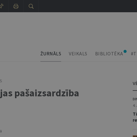
ŽURNĀLS
VEIKALS
BIBLIOTĒKA
#T
IS
V
jas pašaizsardzība
DI
4.
T
r
rā