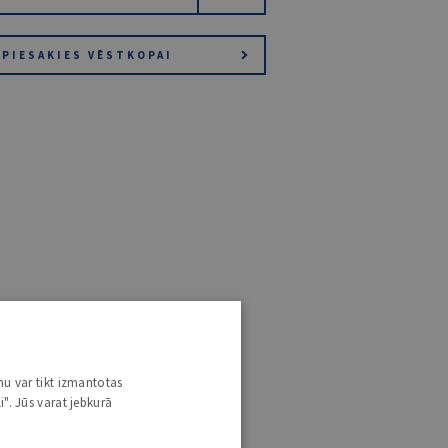
PIESAKIES VĒSTKOPAI
nu var tikt izmantotas
i". Jūs varat jebkurā