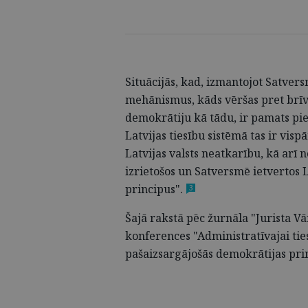
Situācijās, kad, izmantojot Satver
mehānismus, kāds vēršas pret brīv
demokrātiju kā tādu, ir pamats pi
Latvijas tiesību sistēmā tas ir visp
Latvijas valsts neatkarību, kā arī
izrietošos un Satversmē ietvertos L
principus"
.
3
Šajā rakstā pēc žurnāla "Jurista V
konferences "Administratīvajai ties
pašaizsargājošās demokrātijas pri