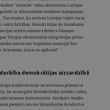
tbalstu "tautiešu" vides aktivitātēm Latvijas
kompensēt ar informatīvās ietekmes kampaņām
Tas nozīmē, ka neviens Latvijas valsts varas
u valsts brīvības, demokrātijas un tiesiskuma
rancijas ārlietu ministra Robēra Šūmana
 par Eiropas ekonomiskās integrācijas pirmo
pasaules mieru nav iespējams nosargāt bez
ar briesmām, kuras to apdraud".
edarbība demokrātijas aizsardzībā
ncipa konkretizācija un ieviešana primāri ir
, lai aizsargātu demokrātisku tiesisku valsti,
nepieciešamos instrumentus. Savukārt tiesību
umā piemēro jau šos likumdevēja detalizētos