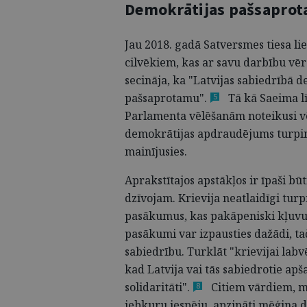
Demokrātijas pašsaprota
Jau 2018. gadā Satversmes tiesa li
cilvēkiem, kas ar savu darbību vērs
secināja, ka "Latvijas sabiedrībā 
pašsaprotamu"
.
Tā kā Saeima l
5
Parlamenta vēlēšanām noteikusi v
demokrātijas apdraudējums turpina
mainījusies.
Aprakstītajos apstākļos ir īpaši bū
dzīvojam. Krievija neatlaidīgi tur
pasākumus, kas pakāpeniski kļuvuš
pasākumi var izpausties dažādi, ta
sabiedrību. Turklāt "krievijai lab
kad Latvija vai tās sabiedrotie ap
solidaritāti"
.
Citiem vārdiem, mē
8
jebkuru iespēju, apzināti mēģina dr