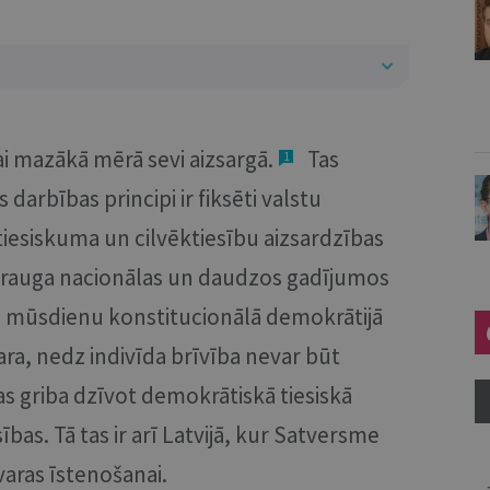
ai mazākā mērā sevi aizsargā.
Tas
1
 darbības principi ir fiksēti valstu
 tiesiskuma un cilvēktiesību aizsardzības
zrauga nacionālas un daudzos gadījumos
ti, mūsdienu konstitucionālā demokrātijā
ra, nedz indivīda brīvība nevar būt
as griba dzīvot demokrātiskā tiesiskā
ības. Tā tas ir arī Latvijā, kur Satversme
 varas īstenošanai.