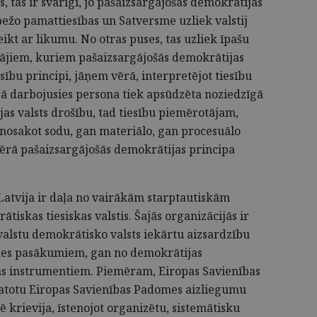
, tas ir svarīgi, jo pašaizsargājošās demokrātijas
bežo pamattiesības un Satversme uzliek valstij
t ar likumu. No otras puses, tas uzliek īpašu
otājiem, kuriem pašaizsargājošās demokrātijas
iesību principi, jāņem vērā, interpretējot tiesību
bā darbojusies persona tiek apsūdzēta noziedzīgā
jas valsts drošību, tad tiesību piemērotājam,
 nosakot sodu, gan materiālo, gan procesuālo
ērā pašaizsargājošās demokrātijas principa
 Latvija ir daļa no vairākām starptautiskām
iskas tiesiskas valstis. Šajās organizācijās ir
valstu demokrātisko valsts iekārtu aizsardzību
kmes pasākumiem, gan no demokrātijas
as instrumentiem. Piemēram, Eiropas Savienības
amatotu Eiropas Savienības Padomes aizliegumu
 krievija, īstenojot organizētu, sistemātisku