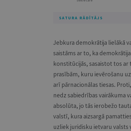
sekretāre
SATURA RĀDĪTĀJS
Jebkura demokrātija lielākā v
saistāms ar to, ka demokrātijas
konstitūcijās, sasaistot tos ar
prasībām, kuru ievērošanu u
arī pārnacionālas tiesas. Pro
nedz sabiedrības vairākuma va
absolūta, jo tās ierobežo taut
valstī, kura aizsargā pamatties
uzliek juridisku ietvaru valsts