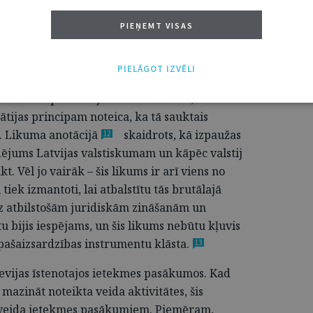
valstiskuma apdraudējumu. To iespējams izdarīt
PIEŅEMT VISAS
ašreizējo ģeopolitisko situāciju un atbildīgi
s.
PIELĀGOT IZVĒLI
 pieņēma likumu "Par rīcību ar nekustamo
 drošības apdraudējuma novēršanai"
,
ar kuru
11
ātijas principam noteica, ka tā sauktais
s. Likuma
anotācijā
skaidrots, kā izpaužas
12
ējums Latvijas valstiskumam un kāpēc valstij
. Vēl jo vairāk – šis likums ir arī viens no
tiek izmantoti, lai atbalstītu tās brutālajā
ez atbilstošām juridiskām zināšanām un
u bijis iespējams, un šis likums nebūtu kļuvis
 pašaizsardzības instrumentu
klāsta.
13
evijas īstenotajos ietekmes pasākumos. Kad
mazināt noteikta veida aktivitātes, šis
a veida ietekmes pasākumiem. Piemēram,