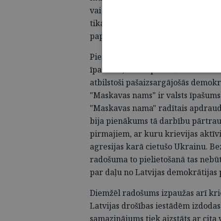
vai strīds par tiesībām kļūst par 
tikai tad, ja pienācīgi novērtējam p
papildinām profesionālās zināšana
Piemēram, šā gada janvārī Saeima
īpašumu, kas nepieciešama valsts
atbilstoši pašaizsargājošās demokr
"Maskavas nams" ir valsts īpašum
"Maskavas nama" radītais apdraud
bija pienākums tā darbību pārtraukt
pirmajiem, ar kuru krievijas aktīvi 
agresijas karā cietušo Ukrainu. B
radošuma to pielietošanā tas nebūt
par daļu no Latvijas demokrātijas
Diemžēl radošums izpaužas arī kri
Latvijas drošības iestādēm izdodas 
samazinājums tiek aizstāts ar cit