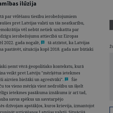
mības ilūzija
etā par vēlēšanu tiesību ierobežojumiem
ušies pret Latvijas valsti un tās neatkarību,
demokrātija vēl nebūt netiek uzskatīta par
īdzīgu ierobežojumu attiecībā uz Eiropas
ēl 2022. gada
nogalē,
tā atzīstot, ka Latvijas
6
Ž
 pastāvēt, situācija kopš 2018. gada nav būtiski
tiski ņemt vērā ģeopolitisko kontekstu, kurā
pina veikt pret Latviju "mērķētus ietekmes
i aizvien biežāki un agresīvāki"
.
Šie
7
ču tos vieno mērķis viest nedrošību un šķelt
vēlīgs ietekmes pasākuma iznākums ir arī tad,
šauba savus spēkus un savstarpējo
s dzīvojam apstākļos, kuros krievija, izmantojot
upināt uzticēšanos Latvijas valstij. Situācijā,