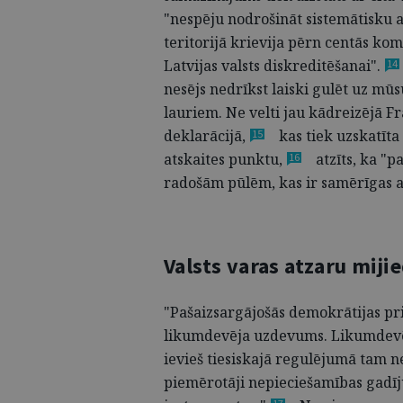
"nespēju nodrošināt sistemātisku a
teritorijā krievija pērn centās 
Latvijas valsts diskreditēšanai"
.
14
nesējs nedrīkst laiski gulēt uz mūs
lauriem. Ne velti jau kādreizējā F
deklarācijā,
kas tiek uzskatīta
15
atskaites
punktu,
atzīts, ka "
16
radošām pūlēm, kas ir samērīgas 
Valsts varas atzaru miji
"Pašaizsargājošās demokrātijas pri
likumdevēja uzdevums. Likumdevējs
ievieš tiesiskajā regulējumā tam 
piemērotāji nepieciešamības gadīj