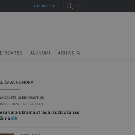
AUTORIZĒTIES
EIRDARBS
JAUNUMI
ARHĪVS
ĒL ŠAJĀ NUMURĀ
NA GAILĪTE
,
ULDIS KRASTIŅŠ
 JŪNIJS 2024 • NR. 23 (1341)
iesu vara Ukrainā strādā izdzīvošanas
ežīmā