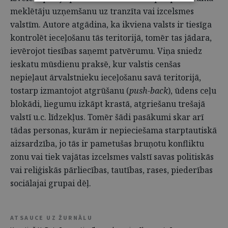
meklētāju uzņemšanu uz tranzīta vai izcelsmes
valstīm. Autore atgādina, ka ikviena valsts ir tiesīga
kontrolēt ieceļošanu tās teritorijā, tomēr tas jādara,
ievērojot tiesības saņemt patvērumu. Viņa sniedz
ieskatu mūsdienu praksē, kur valstis cenšas
nepieļaut ārvalstnieku ieceļošanu savā teritorijā,
tostarp izmantojot atgrūšanu (
push-back
), ūdens ceļu
blokādi, liegumu izkāpt krastā, atgriešanu trešajā
valstī u.c. līdzekļus. Tomēr šādi pasākumi skar arī
tādas personas, kurām ir nepieciešama starptautiskā
aizsardzība, jo tās ir pametušas bruņotu konfliktu
zonu vai tiek vajātas izcelsmes valstī savas politiskās
vai reliģiskās pārliecības, tautības, rases, piederības
sociālajai grupai dēļ.
ATSAUCE UZ ŽURNĀLU