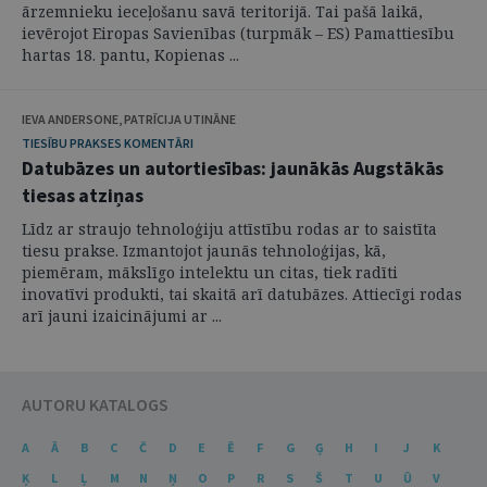
ārzemnieku ieceļošanu savā teritorijā. Tai pašā laikā,
ievērojot Eiropas Savienības (turpmāk – ES) Pamattiesību
hartas 18. pantu, Kopienas ...
IEVA ANDERSONE, PATRĪCIJA UTINĀNE
TIESĪBU PRAKSES KOMENTĀRI
Datubāzes un autortiesības: jaunākās Augstākās
tiesas atziņas
Līdz ar straujo tehnoloģiju attīstību rodas ar to saistīta
tiesu prakse. Izmantojot jaunās tehnoloģijas, kā,
piemēram, mākslīgo intelektu un citas, tiek radīti
inovatīvi produkti, tai skaitā arī datubāzes. Attiecīgi rodas
arī jauni izaicinājumi ar ...
AUTORU KATALOGS
A
Ā
B
C
Č
D
E
Ē
F
G
Ģ
H
I
J
K
Ķ
L
Ļ
M
N
Ņ
O
P
R
S
Š
T
U
Ū
V