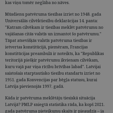
kas viņu tomēr neglāba no nāves.
Mūsdienu patvēruma tiesības izriet no 1948. gada
Universālās cilvēktiesību deklarācijas 14. panta:
"Katram cilvēkam ir tiesības meklēt patvērumu no
vajāšanas citās valstīs un izmantot šo patvērumu."
Tāpat atsevišķās valstīs patvēruma tiesības ir
ietvertas konstitūcijā, piemēram, Francijas
konstitūcijas preambulā ir noteikts, ka "Republikas
teritorijā piešķir patvērumu ikvienam cilvēkam,
kuru vajā par viņa rīcību brīvības labad". Latvijai
saistošais starptautisko tiesību standarts izriet no
1951. gada Konvencijas par bēgļa statusu, kurai
Latvija pievienojās 1997. gadā.
Kāda ir patvēruma meklētāju tiesiskā situācija
Latvijā? PMLP sniegtā statistika rāda, ka kopš 2021.
gada patvēruma pieteikumu skaits ir pieaudzis – ja