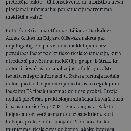
pieteicēja teikto – tā konsekvenci un atbilstību tiesai
pieejamai informācijai par situāciju patvēruma
meklētāja valstī.
Pētnieku Kristiānas Blūmas, Lilianas Garkalnes,
Annas Griķes un Edgara Oļševska rakstā par
nepilngadīgiem patvēruma meklētājiem bez
pavadības lasiet par kritisko tiesisko situāciju, kurā
atrodas šī patvēruma meklētāju grupa. Būtiski, ka
autori ir ievākuši un analizējuši atbildīgo valsts
iestāžu sniegto informāciju. Raksta pirmajā nodaļā
autori paskaidro piemērojamo tiesisko regulējumu,
ieskaitot ES tiesību normas un tiesu praksi. Otrajā
nodaļā pievēršas praktiskajai situācijai Latvijā, kura
ir saasinājusies kopš 2021. gada augusta. Raksta
beigās autori vērš uzmanību uz aspektiem, kuri
Latvijas praksē būtu labojami. Viņi norāda, ka
taisnīgums, tiesiskums un bērna labāko interešu