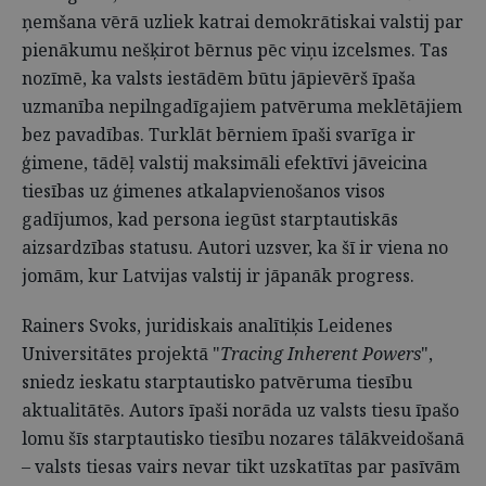
ņemšana vērā uzliek katrai demokrātiskai valstij par
pienākumu nešķirot bērnus pēc viņu izcelsmes. Tas
nozīmē, ka valsts iestādēm būtu jāpievērš īpaša
uzmanība nepilngadīgajiem patvēruma meklētājiem
bez pavadības. Turklāt bērniem īpaši svarīga ir
ģimene, tādēļ valstij maksimāli efektīvi jāveicina
tiesības uz ģimenes atkalapvienošanos visos
gadījumos, kad persona iegūst starptautiskās
aizsardzības statusu. Autori uzsver, ka šī ir viena no
jomām, kur Latvijas valstij ir jāpanāk progress.
Rainers Svoks, juridiskais analītiķis Leidenes
Universitātes projektā "
Tracing Inherent Powers
",
sniedz ieskatu starptautisko patvēruma tiesību
aktualitātēs. Autors īpaši norāda uz valsts tiesu īpašo
lomu šīs starptautisko tiesību nozares tālākveidošanā
– valsts tiesas vairs nevar tikt uzskatītas par pasīvām