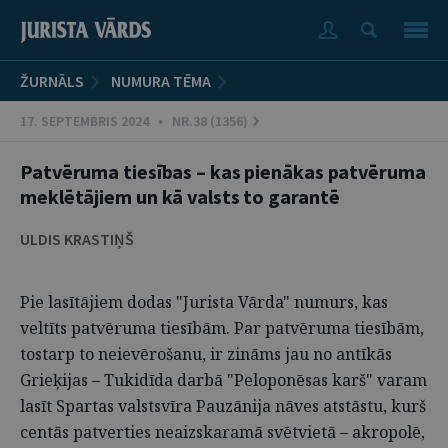
ŽURNĀLS
NUMURA TĒMA
17. SEPTEMBRIS 2024 • NR.38 (1356)
Patvēruma tiesības – kas pienākas patvēruma
meklētājiem un kā valsts to garantē
ULDIS KRASTIŅŠ
Pie lasītājiem dodas "Jurista Vārda" numurs, kas
veltīts patvēruma tiesībām. Par patvēruma tiesībām,
tostarp to neievērošanu, ir zināms jau no antīkās
Grieķijas – Tukidīda darbā "Peloponēsas karš" varam
lasīt Spartas valstsvīra Pauzānija nāves atstāstu, kurš
centās patverties neaizskaramā svētvietā – akropolē,