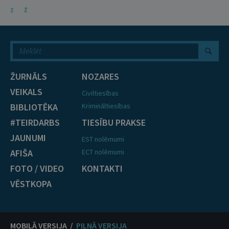
Z
Ž
ŽURNĀLS
NOZARES
VEIKALS
Civiltiesības
BIBLIOTĒKA
Krimināltiesības
#TEIRDARBS
TIESĪBU PRAKSE
JAUNUMI
EST nolēmumi
AFIŠA
ECT nolēmumi
FOTO / VIDEO
KONTAKTI
VĒSTKOPA
MOBILĀ VERSIJA /
PILNĀ VERSIJA