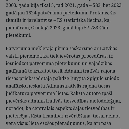
2003. gadā bija tikai 5, tad 2021. gadā – 582, bet 2023.
gadā jau 1624 patvēruma pieteikumi. Protams, šis
skaitlis ir jārelativizē – ES statistiska liecina, ka,
piemēram, Grieķijā 2023. gadā bija 57 783 šādi
pieteikumi.
Patvēruma meklētāja pirmā saskarsme ar Latvijas
valsti, pieņemot, ka tiek ievērotas procedūras, ir,
iesniedzot patvēruma pieteikumu un vajadzības
gadījumā to izskatot tiesā. Administratīvās rajona
tiesas priekšsēdētāja palīdze Jurgita Spigule sniedz
analītisku ieskatu Administratīvās rajona tiesas
judikatūrā patvēruma lietās. Raksta autore īpaši
pievēršas administratīvās tiesvedības metodoloģijai,
norādot, ka centrālais aspekts šajās tiesvedībās ir
pieteicēja stāsta ticamības izvērtēšana, tiesai ņemot
vērā visus lietā esošos pierādījumus, kā arī paša