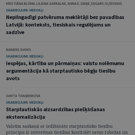
KRISTIĀNA BLŪMA, LILIANA GARKALNE, ANNA E. GRIĶE, EDGARS OĻŠEVSKIS
SKAIDROJUMI. VIEDOKĻI
Nepilngadīgi patvēruma meklētāji bez pavadības
Latvijā: konteksts, tiesiskais regulējums un
sadzīve
RAINERS SVOKS
SKAIDROJUMI. VIEDOKĻI
Iespējas, kārtība un pārmaiņas: valstu nolēmumu
argumentācija kā starptautisko bēgļu tiesību
avots
SANTA TIVAŅENKOVA
SKAIDROJUMI. VIEDOKĻI
Starptautiskās aizsardzības piešķiršanas
eksternalizācija
Valstīm saskaņā ar iedibināto starptautisko tiesību
principu ir suverēnas tiesības kontrolēt savas robežas un