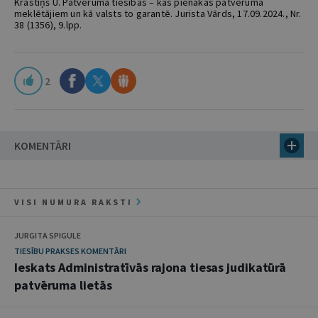
Krastiņš U. Patvēruma tiesības – kas pienākas patvēruma
meklētājiem un kā valsts to garantē. Jurista Vārds, 17.09.2024., Nr.
38 (1356), 9.lpp.
2
KOMENTĀRI
VISI NUMURA RAKSTI
JURGITA SPIGULE
TIESĪBU PRAKSES KOMENTĀRI
Ieskats Administratīvās rajona tiesas judikatūrā
patvēruma lietās