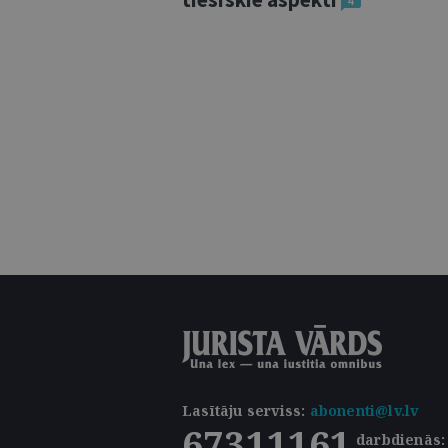
4
Lasītāju serviss
:
abonenti@lv.lv
67311161
darbdienās: 