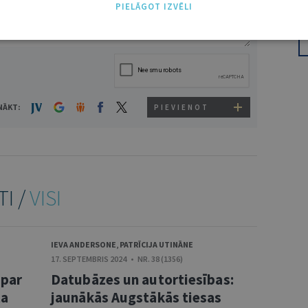
PIELĀGOT IZVĒLI
NĀKT:
PIEVIENOT
TI /
VISI
IEVA ANDERSONE
,
PATRĪCIJA UTINĀNE
17. SEPTEMBRIS 2024 • NR. 38 (1356)
 par
Datubāzes un autortiesības:
ta
jaunākās Augstākās tiesas