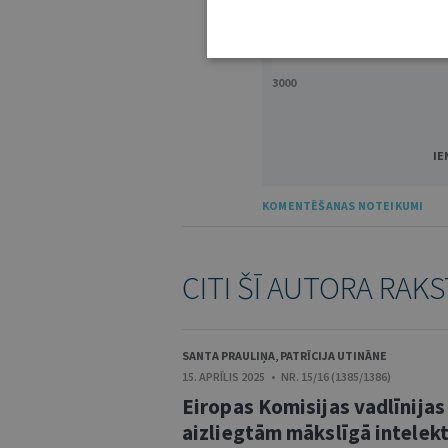
3000
IE
KOMENTĒŠANAS NOTEIKUMI
CITI ŠĪ AUTORA RAKS
SANTA PRAULIŅA
,
PATRĪCIJA UTINĀNE
15. APRĪLIS 2025 • NR. 15/16 (1385/1386)
Eiropas Komisijas vadlīnijas
aizliegtām mākslīgā intelek