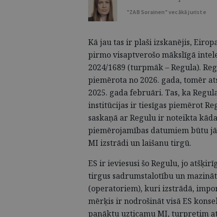
"ZAB Sorainen" vecākā juriste
Kā jau tas ir plaši izskanējis, Eir
pirmo visaptverošo mākslīgā intel
2024/1689 (turpmāk – Regula). Regu
piemērota no 2026. gada, tomēr ats
2025. gada februāri. Tas, ka Regul
institūcijas ir tiesīgas piemērot
saskaņā ar Regulu ir noteikta kāda
piemērojamības datumiem būtu jās
MI izstrādi un laišanu tirgū.
ES ir ieviesusi šo Regulu, jo atšķir
tirgus sadrumstalotību un mazināt
(operatoriem), kuri izstrādā, impor
mērķis ir nodrošināt visā ES konse
panāktu uzticamu MI, turpretim atš