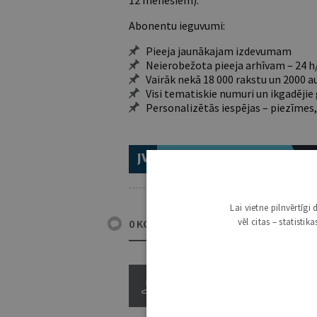
12 mēnešiem).
Abonentu ieguvumi:
Pieeja jaunākajam izdevumam
Neierobežota pieeja arhīvam – 24 h/
Vairāk nekā 18 000 rakstu un 2000 a
Visi tematiskie numuri un ikgadēji
Personalizētās iespējas – piezīmes,
ABONĒ 2026.GADAM!
TR
Lai vietne pilnvērtīg
vēl citas – statisti
0 KOMENTĀRI