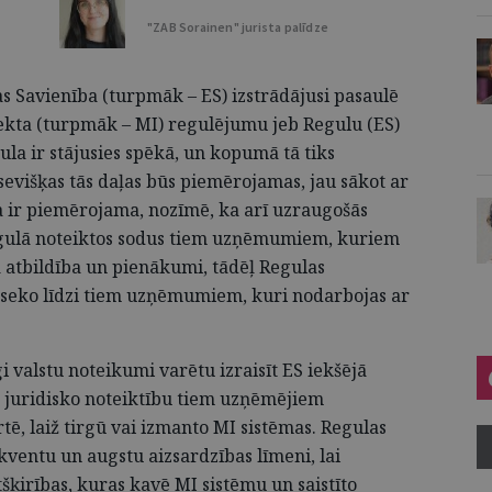
"ZAB Sorainen" jurista palīdze
opas Savienība (turpmāk – ES) izstrādājusi pasaulē
ekta (turpmāk – MI) regulējumu jeb Regulu (ES)
la ir stājusies spēkā, un kopumā tā tiks
evišķas tās daļas būs piemērojamas, jau sākot ar
a ir piemērojama, nozīmē, ka arī uzraugošās
 Regulā noteiktos sodus tiem uzņēmumiem, kuriem
 atbildība un pienākumi, tādēļ Regulas
eko līdzi tiem uzņēmumiem, kuri nodarbojas ar
īgi valstu noteikumi varētu izraisīt ES iekšējā
 juridisko noteiktību tiem uzņēmējiem
tē, laiž tirgū vai izmanto MI sistēmas. Regulas
kventu un augstu aizsardzības līmeni, lai
ķirības, kuras kavē MI sistēmu un saistīto