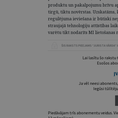
produktu un pakalpojumu brīvu apr
tirgū, tiktu novērstas. Uzskatāms, 
regulējuma ieviešana ir būtiski ne
straujajā tehnoloģiju attīstības la
varētu tikt nodarīts MI lietošanas 
ŠIS RAKSTS PIEEJAMS “JURISTA VĀRDA”
Lai lasītu šo rakstu
Esošos abon
Ja vēl neesi abonents,
Iegūsi tūlītēj
Piedāvājam trīs abonementu veidus. Vie