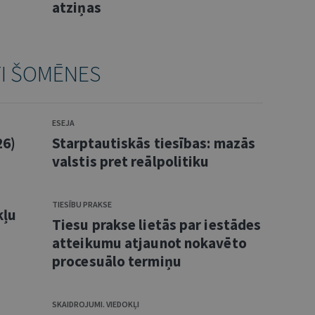
atziņas
TI ŠOMĒNES
ESEJA
26)
Starptautiskās tiesības: mazās
valstis pret reālpolitiku
TIESĪBU PRAKSE
kļu
Tiesu prakse lietās par iestādes
atteikumu atjaunot nokavēto
procesuālo termiņu
SKAIDROJUMI. VIEDOKĻI