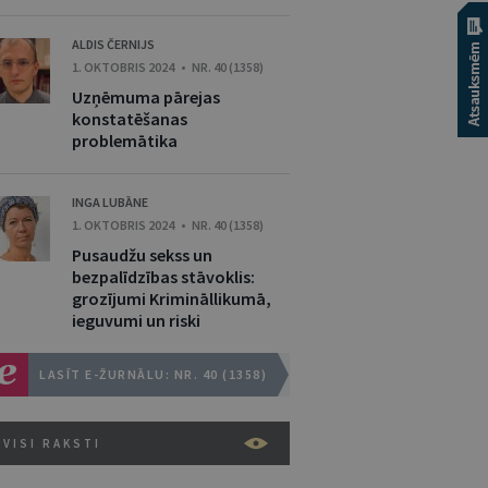
ALDIS ČERNIJS
1. OKTOBRIS 2024 • NR. 40 (1358)
Uzņēmuma pārejas
konstatēšanas
problemātika
INGA LUBĀNE
1. OKTOBRIS 2024 • NR. 40 (1358)
Pusaudžu sekss un
bezpalīdzības stāvoklis:
grozījumi Krimināllikumā,
ieguvumi un riski
LASĪT E-ŽURNĀLU: NR. 40 (1358)
VISI RAKSTI