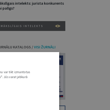
kslīgais intelekts: jurista konkurents
i palīgs?
MĀKSLĪGAIS INTELEKTS
URNĀLU KATALOGS /
VISI ŽURNĀLI
7
nu var tikt izmantotas
i". Jūs varat jebkurā
14. JŪLIJS 2026
NR 7 (1425)