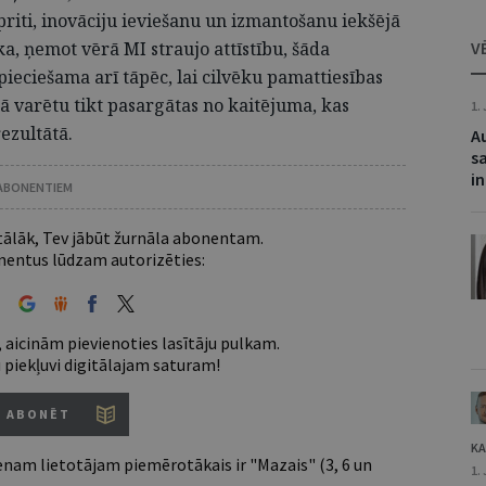
iti, inovāciju ieviešanu un izmantošanu iekšējā
ka, ņemot vērā MI straujo attīstību, šāda
V
pieciešama arī tāpēc, lai cilvēku pamattiesības
ikā varētu tikt pasargātas no kaitējuma, kas
1.
rezultātā.
A
s
i
 ABONENTIEM
 tālāk, Tev jābūt žurnāla abonentam.
entus lūdzam autorizēties:
 aicinām pievienoties lasītāju pulkam.
u piekļuvi digitālajam saturam!
ABONĒT
KA
nam lietotājam piemērotākais ir "Mazais" (3, 6 un
1.