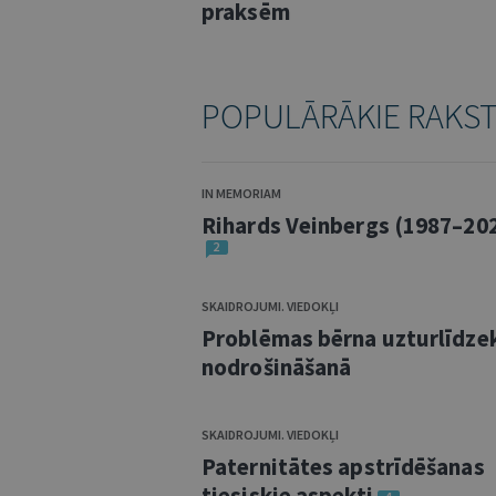
praksēm
POPULĀRĀKIE RAKS
IN MEMORIAM
Rihards Veinbergs (1987–20
2
SKAIDROJUMI. VIEDOKĻI
Problēmas bērna uzturlīdze
nodrošināšanā
SKAIDROJUMI. VIEDOKĻI
Paternitātes apstrīdēšanas
tiesiskie aspekti