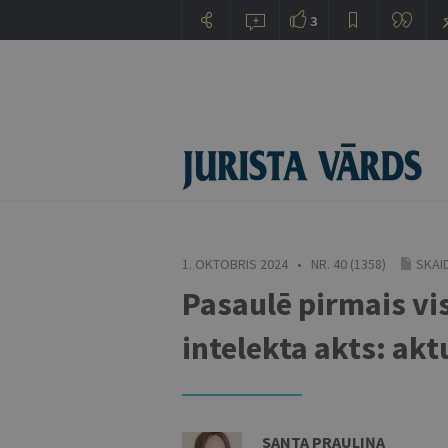
3
1. OKTOBRIS 2024 • NR. 40 (1358)
SKAI
Pasaulē pirmais vi
intelekta akts: a
SANTA PRAULIŅA