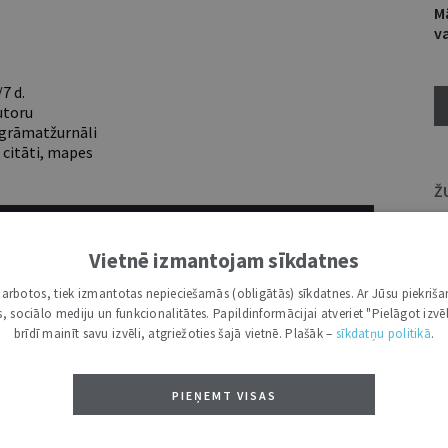
Mā
va
7 d.
utoru
e grāmatžurnāli
 citāti, mapes
Ž
ĪS IESPĒJAS TAVAI IZVĒLEI: MAZAIS, VIDĒJAIS UN LIELAIS ABONEMENTS!
Vietnē izmantojam sīkdatnes
i darbotos, tiek izmantotas nepieciešamās (obligātās) sīkdatnes. Ar Jūsu piekriša
kas, sociālo mediju un funkcionalitātes. Papildinformācijai atveriet "Pielāgot izvēl
brīdī mainīt savu izvēli, atgriežoties šajā vietnē. Plašāk –
sīkdatņu politikā
.
PIEŅEMT VISAS
VĀRDS