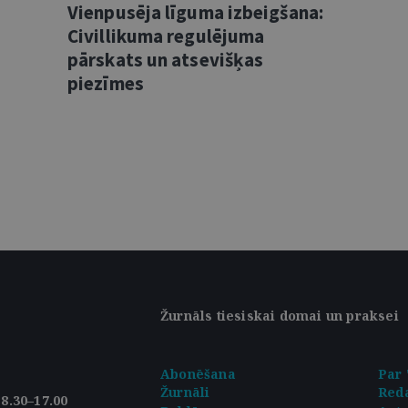
Vienpusēja līguma izbeigšana:
Civillikuma regulējuma
pārskats un atsevišķas
piezīmes
Žurnāls tiesiskai domai un praksei
Abonēšana
Par 
Žurnāli
Reda
8.30–17.00