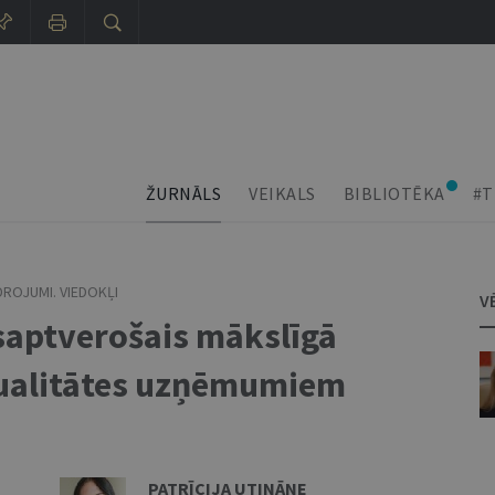
ŽURNĀLS
VEIKALS
BIBLIOTĒKA
#T
DROJUMI. VIEDOKĻI
V
saptverošais mākslīgā
ktualitātes uzņēmumiem
PATRĪCIJA UTINĀNE