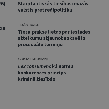
26)
Starptautiskās tiesības: mazās
valstis pret reālpolitiku
TIESĪBU PRAKSE
kļu
Tiesu prakse lietās par iestādes
atteikumu atjaunot nokavēto
procesuālo termiņu
SKAIDROJUMI. VIEDOKĻI
Lex consumens
kā normu
konkurences princips
krimināltiesībās