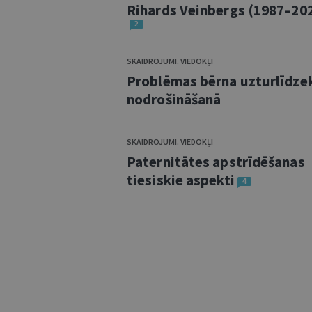
Rihards Veinbergs (1987–20
2
SKAIDROJUMI. VIEDOKĻI
Problēmas bērna uzturlīdze
nodrošināšanā
SKAIDROJUMI. VIEDOKĻI
Paternitātes apstrīdēšanas
tiesiskie aspekti
4