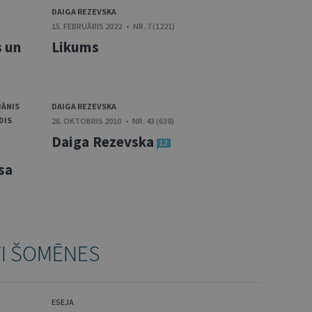
DAIGA REZEVSKA
15. FEBRUĀRIS 2022 • NR. 7 (1221)
s un
Likums
JĀNIS
DAIGA REZEVSKA
DIS
26. OKTOBRIS 2010 • NR. 43 (638)
Daiga Rezevska
12
sa
TI ŠOMĒNES
ESEJA