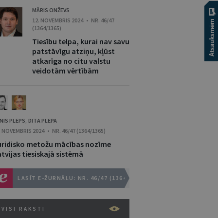
MĀRIS ONŽEVS
12. NOVEMBRIS 2024 • NR. 46/47
(1364/1365)
Tiesību telpa, kurai nav savu
patstāvīgu atziņu, kļūst
atkarīga no citu valstu
veidotām vērtībām
NIS PLEPS
DITA PLEPA
,
. NOVEMBRIS 2024 • NR. 46/47 (1364/1365)
uridisko metožu mācības nozīme
tvijas tiesiskajā sistēmā
LASĪT E-ŽURNĀLU: NR. 46/47 (1364/1365)
VISI RAKSTI