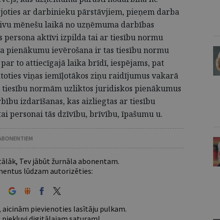
joties ar darbinieku pārstāvjiem, pieņem darba
divu mēnešu laikā no uzņēmuma darbības
 persona aktīvi izpilda tai ar tiesību normu
va pienākumu ievērošana ir tas tiesību normu
par to attiecīgajā laika brīdī, iespējams, pat
atoties viņas iemīļotākos ziņu raidījumus vakarā
ar tiesību normām uzliktos juridiskos pienākumus
bību izdarīšanas, kas aizliegtas ar tiesību
 personai tās dzīvību, brīvību, īpašumu u.
 ABONENTIEM
 tālāk, Tev jābūt žurnāla abonentam.
entus lūdzam autorizēties:
 aicinām pievienoties lasītāju pulkam.
u piekļuvi digitālajam saturam!