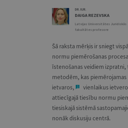
DR. IUR.
DAIGA REZEVSKA
Latvijas Universitātes Juridiskās
fakultātes profesore
Šā raksta mērķis ir sniegt vis
normu piemērošanas procesa k
īstenošanas veidiem izpratni,
metodēm, kas piemērojamas 
ietvaros,
vienlaikus ietvero
1
attiecīgajā tiesību normu pie
tiesiskajā sistēmā sastopama
nonāk diskusiju centrā.