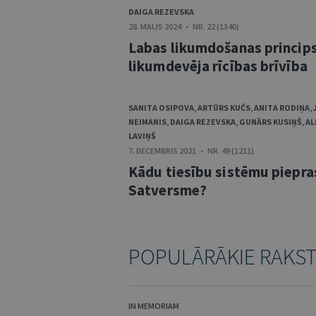
DAIGA REZEVSKA
28. MAIJS 2024 • NR. 22 (1340)
Labas likumdošanas princip
likumdevēja rīcības brīvība
SANITA OSIPOVA
,
ARTŪRS KUČS
,
ANITA RODIŅA
,
NEIMANIS
,
DAIGA REZEVSKA
,
GUNĀRS KUSIŅŠ
,
AL
LAVIŅŠ
7. DECEMBRIS 2021 • NR. 49 (1211)
Kādu tiesību sistēmu piepra
Satversme?
POPULĀRĀKIE RAKS
IN MEMORIAM