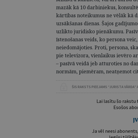
mazāk kā 10 darbiniekus, konsultē
kārtības noteikumus ne vēlāk kā 
uzsākšanas dienas. Šajos gadījumos
uzlikto juridisko pienākumu. Pasī
īstenošanas veids, ko persona veic, 
neiedomājoties. Proti, persona, sk
pie televizora, vienlaikus ievēro 
– pasīvā veidā jeb atturoties no dar
normām, piemēram, neatņemot citai
ŠIS RAKSTS PIEEJAMS “JURISTA VĀRDA”
Lai lasītu šo rakstu
Esošos abon
Ja vēl neesi abonents,
Iegūsi tūlītēj