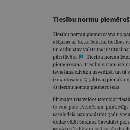
Tiesību normu piemēroš
Tiesību normu piemērošana no pār
atšķiras ar to, ka šeit, lai tiesības
un esību stāv valsts tās institūcij
pārstāvēta.
Tiesību normu īsten
2
piemērošana. Tiesību normu īsteno
ieviešana cilvēku uzvedībā, un tā va
izmantošana; 2) (aktīva) pienākumu
4) tiesību normu piemērošana.
Pirmajos trīs veidos īstenojot ties
to veic pats. Piemēram, pilntiesīgs 
sasniedzis astoņpadsmit gadu vecum
dodas vēlēt Saeimu. Savukārt perso
Ministru kabinetu, vai arī darba 