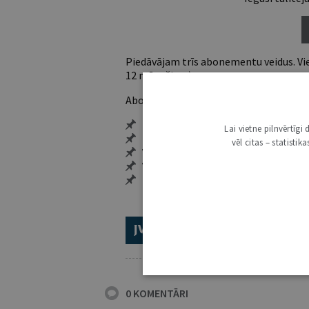
Piedāvājam trīs abonementu veidus. Vie
12 mēnešiem).
Abonentu ieguvumi:
Pieeja jaunākajam izdevumam
Lai vietne pilnvērtīg
Neierobežota pieeja arhīvam – 24 h/
vēl citas – statisti
Vairāk nekā 18 000 rakstu un 2000 a
Visi tematiskie numuri un ikgadēji
Personalizētās iespējas – piezīmes,
ABONĒ 2026.GADAM!
TR
0 KOMENTĀRI