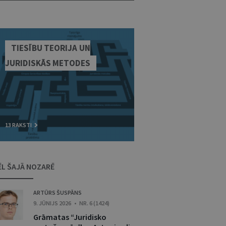
TIESĪBU TEORIJA UN
JURIDISKĀS METODES
13 RAKSTI
ĒL ŠAJĀ NOZARĒ
ARTŪRS ŠUSPĀNS
9. JŪNIJS 2026 • NR. 6 (1424)
Grāmatas “Juridisko