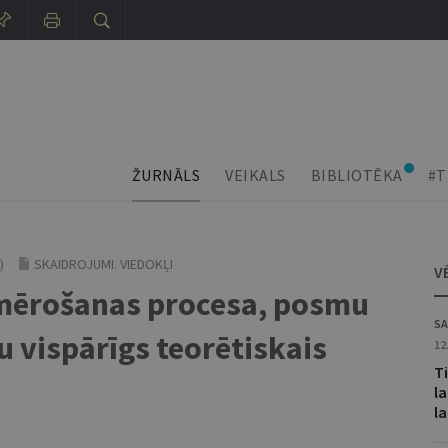
ŽURNĀLS
VEIKALS
BIBLIOTĒKA
#T
)
SKAIDROJUMI. VIEDOKĻI
V
mērošanas procesa, posmu
SA
u vispārīgs teorētiskais
12
Ti
la
l