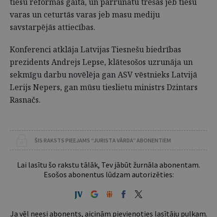
tiesu reformas gaitā, un pārrunātu trešās jeb tiesu
varas un ceturtās varas jeb masu mediju
savstarpējās attiecības.
Konferenci atklāja Latvijas Tiesnešu biedrības
prezidents Andrejs Lepse, klātesošos uzrunāja un
sekmīgu darbu novēlēja gan ASV vēstnieks Latvijā
Lerijs Nepers, gan mūsu tieslietu ministrs Dzintars
Rasnačs.
ŠIS RAKSTS PIEEJAMS “JURISTA VĀRDA” ABONENTIEM
Lai lasītu šo rakstu tālāk, Tev jābūt žurnāla abonentam.
Esošos abonentus lūdzam autorizēties:
Ja vēl neesi abonents, aicinām pievienoties lasītāju pulkam.