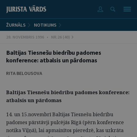
ŽURNĀLS
NOTIKUMS
28. NOVEMBRIS 1996 • NR.26 (40)
Baltijas Tiesnešu biedrību padomes
konference: atbalsis un pārdomas
RITA BELOUSOVA
Baltijas Tiesnešu biedrību padomes konference:
atbalsis un pārdomas
14. un 15.novembrī Baltijas Tiesnešu biedrību
padomes pārstāvji pulcējās Rīgā (pērn konference
notika Viļņā), lai apmainītos pieredzē, kas uzkrāta