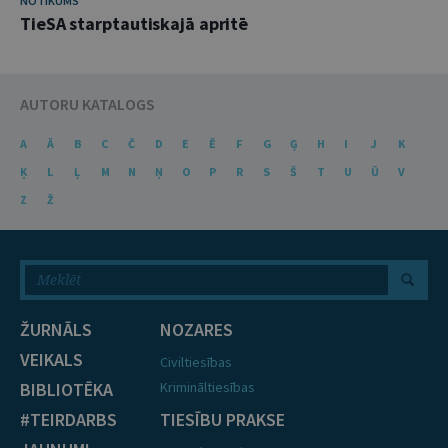
NOTIKUMS
TieSA starptautiskajā apritē
AUTORU KATALOGS
A
Ā
B
C
Č
D
E
Ē
F
G
Ģ
H
I
J
K
Ķ
L
Ļ
M
N
Ņ
O
P
R
S
Š
T
U
Ū
V
Z
Ž
ŽURNĀLS
NOZARES
VEIKALS
Civiltiesības
BIBLIOTĒKA
Krimināltiesības
#TEIRDARBS
TIESĪBU PRAKSE