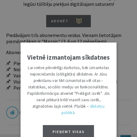
Iegūsi tūlītēju piekļuvi digitālajam saturam!
ABONĒT
Piedāvājam trīs abonementu veidus. Vienam lietotājam
piemērotākais ir "Mazais" (3, 6 un 12 mēnešiem).
Abonentu ieguvumi:
Vietnē izmantojam sīkdatnes
Pieeja jaunākajam izdevumam
Lai vietne pilnvērtīgi darbotos, tiek izmantotas
Neierobežota pieeja arhīvam – 24 h/7 d.
nepieciešamās (obligātās) sīkdatnes. Ar Jūsu
Vairāk nekā 18 000 rakstu un 2000 autoru
piekrišanu var tikt izmantotas vēl citas –
Visi tematiskie numuri un ikgadējie grāmatžurnāli
statistikas, sociālo mediju un funkcionalitātes.
Personalizētās iespējas – piezīmes, citāti, mapes
Papildinformācijai atveriet "Pielāgot izvēli". Jūs
varat jebkurā brīdī mainīt savu izvēli,
atgriežoties šajā vietnē. Plašāk –
sīkdatņu
0
politikā
.
PIEŅEMT VISAS