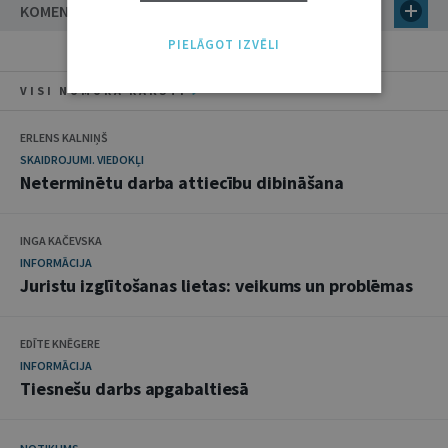
KOMENTĀRI
PIELĀGOT IZVĒLI
VISI NUMURA RAKSTI
ERLENS KALNIŅŠ
SKAIDROJUMI. VIEDOKĻI
Neterminētu darba attiecību dibināšana
INGA KAČEVSKA
INFORMĀCIJA
Juristu izglītošanas lietas: veikums un problēmas
EDĪTE KNĒGERE
INFORMĀCIJA
Tiesnešu darbs apgabaltiesā