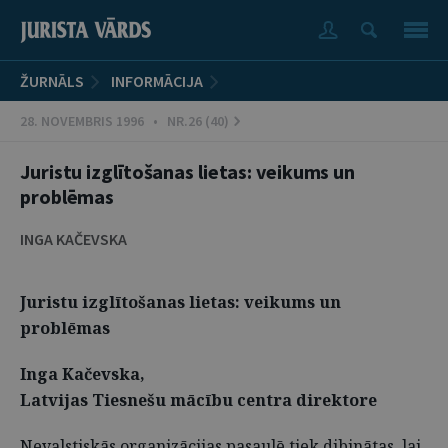
ŽURNĀLS
INFORMĀCIJA
28. NOVEMBRIS 1996 • NR.26 (40)
Juristu izglītošanas lietas: veikums un
problēmas
INGA KAČEVSKA
Juristu izglītošanas lietas: veikums un
problēmas
Inga Kačevska,
Latvijas Tiesnešu mācību centra direktore
Nevalstiskās organizācijas pasaulē tiek dibinātas, lai