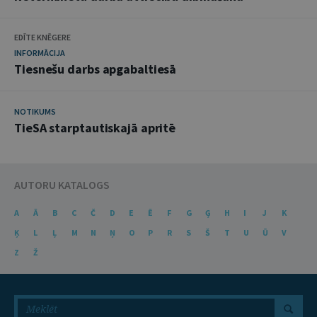
EDĪTE KNĒGERE
INFORMĀCIJA
Tiesnešu darbs apgabaltiesā
NOTIKUMS
TieSA starptautiskajā apritē
AUTORU KATALOGS
A
Ā
B
C
Č
D
E
Ē
F
G
Ģ
H
I
J
K
Ķ
L
Ļ
M
N
Ņ
O
P
R
S
Š
T
U
Ū
V
Z
Ž