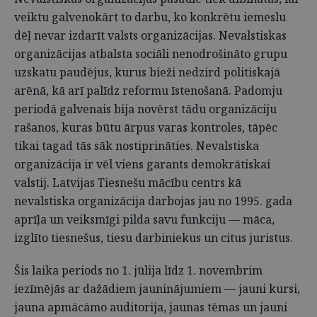
veiktu galvenokārt to darbu, ko konkrētu iemeslu
dēļ nevar izdarīt valsts organizācijas. Nevalstiskas
organizācijas atbalsta sociāli nenodrošināto grupu
uzskatu paudējus, kurus bieži nedzird politiskajā
arēnā, kā arī palīdz reformu īstenošanā. Padomju
periodā galvenais bija novērst tādu organizāciju
rašanos, kuras būtu ārpus varas kontroles, tāpēc
tikai tagad tās sāk nostiprināties. Nevalstiska
organizācija ir vēl viens garants demokrātiskai
valstij. Latvijas Tiesnešu mācību centrs kā
nevalstiska organizācija darbojas jau no 1995. gada
aprīļa un veiksmīgi pilda savu funkciju — māca,
izglīto tiesnešus, tiesu darbiniekus un citus juristus.
Šis laika periods no 1. jūlija līdz 1. novembrim
iezīmējās ar dažādiem jauninājumiem — jauni kursi,
jauna apmācāmo auditorija, jaunas tēmas un jauni