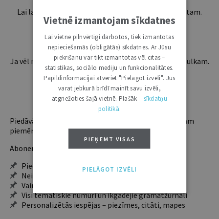
Lai lasītu šo rakstu tālāk, Tev jābūt žurnāla abonentam.
Vietnē izmantojam sīkdatnes
Esošos abonentus lūdzam autorizēties:
Lai vietne pilnvērtīgi darbotos, tiek izmantotas
nepieciešamās (obligātās) sīkdatnes. Ar Jūsu
piekrišanu var tikt izmantotas vēl citas –
Ja vēl neesi abonents, aicinām pievienoties lasītāju pulkam.
statistikas, sociālo mediju un funkcionalitātes.
Iegūsi tūlītēju piekļuvi digitālajam saturam!
Papildinformācijai atveriet "Pielāgot izvēli". Jūs
varat jebkurā brīdī mainīt savu izvēli,
atgriežoties šajā vietnē. Plašāk –
ABONĒT
sīkdatņu
politikā
.
Piedāvājam trīs abonementu veidus. Vienam lietotājam
piemērotākais ir "Mazais" (3, 6 un 12 mēnešiem).
PIEŅEMT VISAS
Abonentu ieguvumi:
Pieeja jaunākajam izdevumam
PIELĀGOT IZVĒLI
Neierobežota pieeja arhīvam – 24 h/7 d.
Vairāk nekā 18 000 rakstu un 2000 autoru
Visi tematiskie numuri un ikgadējie grāmatžurnāli
Personalizētās iespējas – piezīmes, citāti, mapes