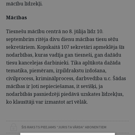
mācību līdzekļi.
Mācības
Tiesnešu mācību centrā no 8. jūlija līdz 10.
septembrim ritēja divu dienu mācības tiesu sēžu
sekretāriem. Kopskaitā 107 sekretāri apmeklēja šīs
nodarbības, kuras vadīja gan tiesneši, gan dažādu
tiesu kancelejas darbinieki. Tika aplūkota dažāda
tematika, piemēram, izpildrakstu izdošana,
civilprocess, kriminālprocess, darbvedība u.c. Šādas
mācības ir ļoti nepieciešamas, it sevišķi, ja
nodarbībās pasniedzēji piedāvā uzskates līdzekļus,
ko klausītāji var izmantot arī vēlāk.
ŠIS RAKSTS PIEEJAMS “JURISTA VĀRDA” ABONENTIEM