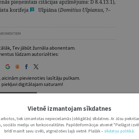
ienās pieņemtais citācijas apzīmējums: D 8.4.13.1),
ista
korifeja
Ulpiāna
(
Domitius Ulpianus,
?–
8
 ABONENTIEM
 tālāk, Tev jābūt žurnāla abonentam.
entus lūdzam autorizēties:
 aicinām pievienoties lasītāju pulkam.
u piekļuvi digitālajam saturam!
ABONĒT
Vietnē izmantojam sīkdatnes
nam lietotājam piemērotākais ir "Mazais" (3, 6 un
i darbotos, tiek izmantotas nepieciešamās (obligātās) sīkdatnes. Ar Jūsu piekriša
kas, sociālo mediju un funkcionalitātes. Papildinformācijai atveriet "Pielāgot izvēl
brīdī mainīt savu izvēli, atgriežoties šajā vietnē. Plašāk –
sīkdatņu politikā
.