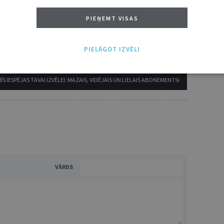
7 d.
PIEŅEMT VISAS
utoru
e grāmatžurnāli
 citāti, mapes
PIELĀGOT IZVĒLI
ĪS IESPĒJAS TAVAI IZVĒLEI: MAZAIS, VIDĒJAIS UN LIELAIS ABONEMENTS!
VĀRDS