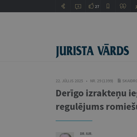
27
22. JŪLIJS 2025 • NR. 29 (1399)
SKAIDRO
Derīgo izrakteņu ie
regulējums romiešu
DR. IUR.