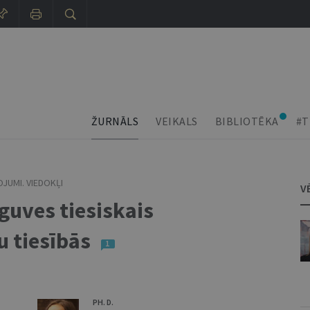
ŽURNĀLS
VEIKALS
BIBLIOTĒKA
#T
JUMI. VIEDOKĻI
V
guves tiesiskais
 tiesībās
1
PH. D.