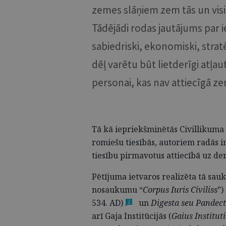
zemes slāņiem zem tās un visi
Tādējādi rodas jautājums par i
sabiedriski, ekonomiski, stra
dēļ varētu būt lietderīgi atļa
personai, kas nav attiecīgā z
Tā kā iepriekšminētās Civillikuma 
romiešu tiesībās, autoriem radās 
tiesību pirmavotus attiecībā uz de
Pētījuma ietvaros realizēta tā sauk
nosaukumu “
Corpus Iuris Civiliss
”)
534.
AD)
un
Digesta seu Pandec
2
arī Gaja Institūcijās (
Gaius Institut