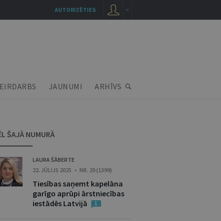
AUTORIZĒTIES
EIRDARBS
JAUNUMI
ARHĪVS
ĒL ŠAJĀ NUMURĀ
LAURA ŠĀBERTE
22. JŪLIJS 2025 • NR. 29 (1399)
Tiesības saņemt kapelāna
garīgo aprūpi ārstniecības
iestādēs Latvijā
1