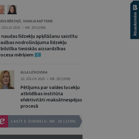
IDIS BĒRZIŅŠ
SIGNIJA KAPTEINE
,
. JŪLIJS 2025 • NR. 29 (1399)
 naudas līdzekļu apķīlāšanu saistītu
rasības nodrošinājuma līdzekļu
bilstība tiesiskās aizsardzības
rocesa mērķiem
3
ALLA LIČKOVSKA
22. JŪLIJS 2025 • NR. 29 (1399)
Pētījums par valdes locekļu
atbildības institūta
efektivitāti maksātnespējas
procesā
LASĪT E-ŽURNĀLU: NR. 29 (1399)