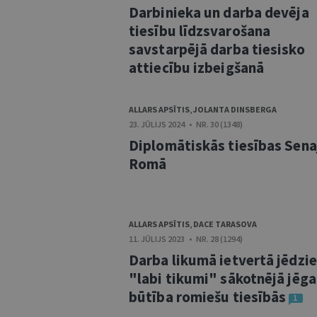
Darbinieka un darba devēja
tiesību līdzsvarošana
savstarpējā darba tiesisko
attiecību izbeigšanā
ALLARS APSĪTIS
,
JOLANTA DINSBERGA
23. JŪLIJS 2024 • NR. 30 (1348)
Diplomātiskās tiesības Sena
Romā
ALLARS APSĪTIS
,
DACE TARASOVA
11. JŪLIJS 2023 • NR. 28 (1294)
Darba likumā ietvertā jēdzi
"labi tikumi" sākotnējā jēga
būtība romiešu tiesībās
1