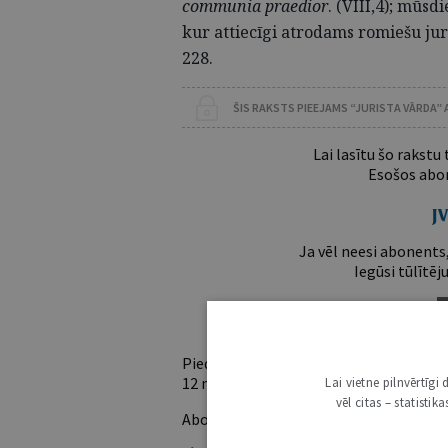
communia praedior
. (VIII,4); mūsd
kur attiecīgi atrodams romiešu jur
228.
ŠIS RAKSTS PIEEJAMS “JURISTA VĀRDA”
Lai lasītu šo rakstu
Esošos abon
Ja vēl neesi abonents,
Iegūsi tūlītēj
Piedāvājam trīs abonementu veidus. Vie
12 mēnešiem).
Lai vietne pilnvērtīg
vēl citas – statisti
Abonentu ieguvumi: