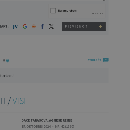
NĀKT:
PIEVIENOT
0
ATBILDĒT
utoriem!
TI /
VISI
DACE TARASOVA
,
AGNESE REINE
15. OKTOBRIS 2024 • NR. 42 (1360)