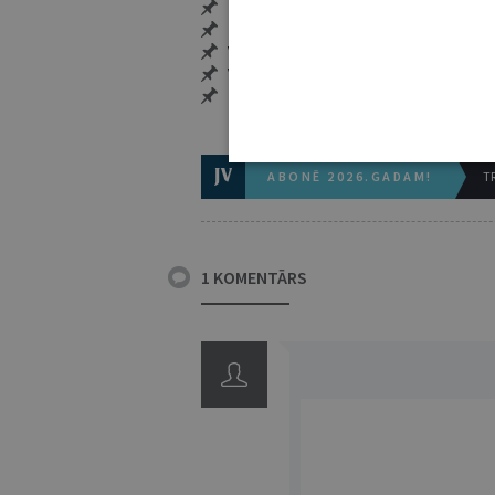
Pieeja jaunākajam izdevumam
Neierobežota pieeja arhīvam – 24 h/
Vairāk nekā 18 000 rakstu un 2000 a
Visi tematiskie numuri un ikgadēji
Personalizētās iespējas – piezīmes,
ABONĒ 2026.GADAM!
TR
1 KOMENTĀRS