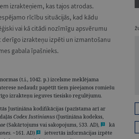
em izrakteņiem, kas tajos atrodas.
espējamo rīcību situācijās, kad kādu
tēģiski vai kā citādi nozīmīgu apsvērumu
Ž
ut derīgo izrakteņu izpēti un izmantošanu
emes gabala īpašnieks.
normas (t.i., 1042. p.) izcelsme meklējama
interese nedaudz papētīt tiem pieejamos romiešu
rīgo izrakteņu ieguves tiesisko regulējumu.
tās Justiniāna kodifikācijas
(pazīstama arī ar
 daļās
Codex Iustinianus
(Justiniāna kodekss,
tae
(Sakārtojums vai sakopojums, 533.
AD),
kā
3
iones
. ~161.
AD)
ietvertās informācijas izpēte
4