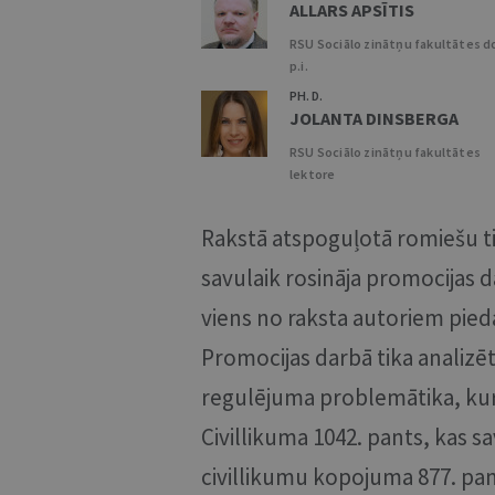
ALLARS APSĪTIS
RSU Sociālo zinātņu fakultātes d
p.i.
PH. D.
JOLANTA DINSBERGA
RSU Sociālo zinātņu fakultātes
lektore
Rakstā atspoguļotā romiešu t
savulaik rosināja promocijas 
viens no raksta autoriem pied
Promocijas darbā tika analizē
regulējuma problemātika, kur c
Civillikuma 1042. pants, kas 
civillikumu kopojuma 877. pa