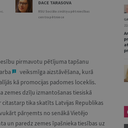
DACE TARASOVA
oc.
RSU Sociālo zinātņu pētniecības
centra pētniece
GA
22
Ar
p
at
p
iesību pirmavotu pētījuma tapšanu
darba
veiksmīga aizstāvēšana, kurā
1
alījās kā promocijas padomes loceklis.
ta zemes dzīļu izmantošanas tiesiskā
itastarp tika skatīts Latvijas Republikas
savukārt pārņemts no senākā Vietējo
nta un paredz zemes īpašnieka tiesības uz