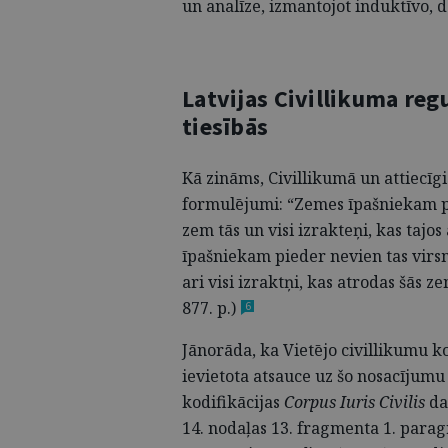
un analīze, izmantojot induktīvo, 
Latvijas Civillikuma re
tiesībās
Kā zināms, Civillikumā un attiecīg
formulējumi: “Zemes īpašniekam pie
zem tās un visi izrakteņi, kas tajos
īpašniekam pieder nevien tas virsma
ari visi izraktņi, kas atrodas šās 
877. p.
)
6
Jānorāda, ka Vietējo civillikumu 
ievietota atsauce uz šo nosacījumu 
kodifikācijas
Corpus Iuris Civilis
da
14. nodaļas 13. fragmenta 1. parag