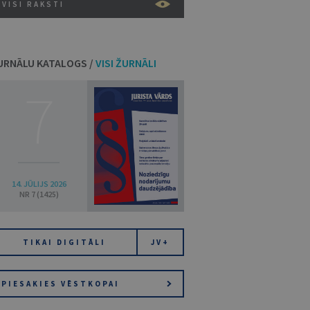
VISI RAKSTI
URNĀLU KATALOGS /
VISI ŽURNĀLI
7
14. JŪLIJS 2026
NR 7 (1425)
TIKAI DIGITĀLI
JV+
PIESAKIES VĒSTKOPAI