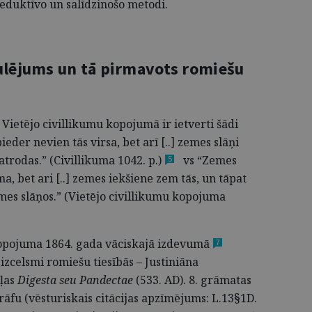
deduktīvo un salīdzinošo metodi.
gulējums un tā pirmavots romiešu
i Vietējo civillikumu kopojumā
ir ietverti šādi
der nevien tās virsa, bet arī [..] zemes slāņi
 atrodas.” (Civillikuma 1042. p.
)
vs “Zemes
5
, bet ari [..] zemes iekšiene zem tās, un tāpat
zemes slāņos.” (Vietējo civillikumu kopojuma
kopojuma 1864. gada vāciskajā
izdevumā
7
izcelsmi romiešu tiesībās – Justiniāna
ļas
Digesta seu Pandectae
(533. AD). 8. grāmatas
rāfu (vēsturiskais citācijas apzīmējums: L.13§1D.