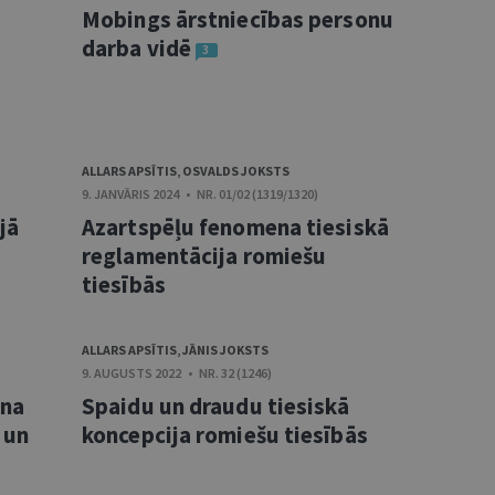
Mobings ārstniecības personu
darba vidē
3
ALLARS APSĪTIS
,
OSVALDS JOKSTS
9. JANVĀRIS 2024 • NR. 01/02 (1319/1320)
jā
Azartspēļu fenomena tiesiskā
reglamentācija romiešu
tiesībās
ALLARS APSĪTIS
,
JĀNIS JOKSTS
9. AUGUSTS 2022 • NR. 32 (1246)
ena
Spaidu un draudu tiesiskā
 un
koncepcija romiešu tiesībās