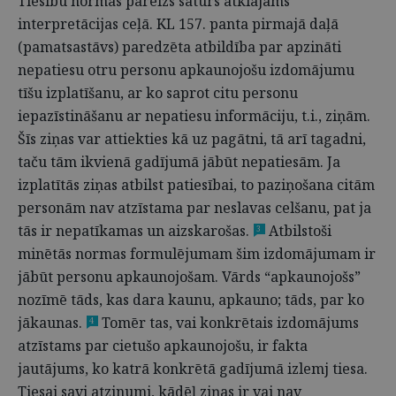
Tiesību normas pareizs saturs atklājams
interpretācijas ceļā. KL 157. panta pirmajā daļā
(pamatsastāvs) paredzēta atbildība par apzināti
nepatiesu otru personu apkaunojošu izdomājumu
tīšu izplatīšanu, ar ko saprot citu personu
iepazīstināšanu ar nepatiesu informāciju, t.i., ziņām.
Šīs ziņas var attiekties kā uz pagātni, tā arī tagadni,
taču tām ikvienā gadījumā jābūt nepatiesām. Ja
izplatītās ziņas atbilst patiesībai, to paziņošana citām
personām nav atzīstama par neslavas celšanu, pat ja
tās ir nepatīkamas un aizskarošas.
Atbilstoši
3
minētās normas formulējumam šim izdomājumam ir
jābūt personu apkaunojošam. Vārds “apkaunojošs”
nozīmē tāds, kas dara kaunu, apkauno; tāds, par ko
jākaunas.
Tomēr tas, vai konkrētais izdomājums
4
atzīstams par cietušo apkaunojošu, ir fakta
jautājums, ko katrā konkrētā gadījumā izlemj tiesa.
Tiesai savi atzinumi, kādēļ ziņas ir vai nav