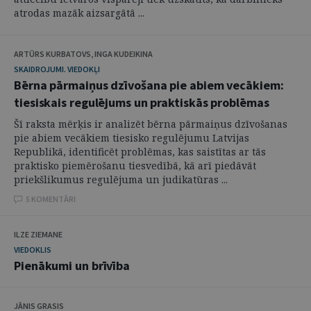
atrodas mazāk aizsargātā ...
ARTŪRS KURBATOVS, INGA KUDEIKINA
SKAIDROJUMI. VIEDOKĻI
Bērna pārmaiņus dzīvošana pie abiem vecākiem:
tiesiskais regulējums un praktiskās problēmas
Šī raksta mērķis ir analizēt bērna pārmaiņus dzīvošanas
pie abiem vecākiem tiesisko regulējumu Latvijas
Republikā, identificēt problēmas, kas saistītas ar tās
praktisko piemērošanu tiesvedībā, kā arī piedāvāt
priekšlikumus regulējuma un judikatūras ...
5 KOMENTĀRI
ILZE ZIEMANE
VIEDOKLIS
Pienākumi un brīvība
JĀNIS GRASIS