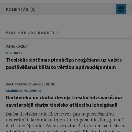
KOMENTĀRI (5)
VISI NUMURA RAKSTI
IRĒNA KUCINA
VIEDOKLIS
Tiesiskās sistēmas pienācīga reaģēšana uz valsts
pastāvēšanai būtisko vērtību apdraudējumiem
DACE TARASOVA, AGNESE REINE
SKAIDROJUMI. VIEDOKĻI
Darbinieka un darba devēja tiesību līdzsvarošana
savstarpējā darba tiesisko attiecību izbeigšanā
Darba tiesiskās attiecības ietver gan nepieciešamību
nodrošināt darbinieku interešu un pamattiesību, gan arī
darba devēju interešu aizsardzību. Lai gan darba tiesisko
attiecību ietvaros vispārēji tiek uzskatīts, ka darbinieks