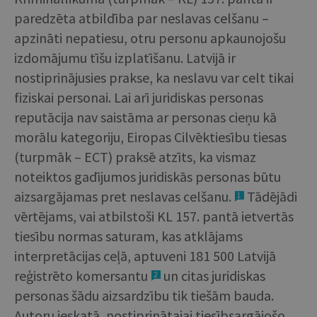
paredzēta atbildība par neslavas celšanu –
apzināti nepatiesu, otru personu apkaunojošu
izdomājumu tīšu izplatīšanu. Latvijā ir
nostiprinājusies prakse, ka neslavu var celt tikai
fiziskai personai. Lai arī juridiskas personas
reputācija nav saistāma ar personas cieņu kā
morālu kategoriju, Eiropas Cilvēktiesību tiesas
(turpmāk – ECT) praksē atzīts, ka vismaz
noteiktos gadījumos juridiskās personas būtu
aizsargājamas pret neslavas celšanu.
Tādējādi
1
vērtējams, vai atbilstoši KL 157. pantā ietvertās
tiesību normas saturam, kas atklājams
interpretācijas ceļā, aptuveni 181 500 Latvijā
reģistrēto komersantu
un citas juridiskas
2
personas šādu aizsardzību tik tiešām bauda.
Autoru ieskatā, nostiprinātajai tiesībsargājošo