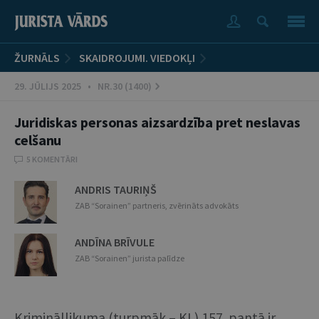
ŽURNĀLS
SKAIDROJUMI. VIEDOKĻI
29. JŪLIJS 2025 • NR.30 (1400)
Juridiskas personas aizsardzība pret neslavas
celšanu
5 KOMENTĀRI
ANDRIS TAURIŅŠ
ZAB “Sorainen” partneris, zvērināts advokāts
ANDĪNA BRĪVULE
ZAB “Sorainen” jurista palīdze
Krimināllikuma (turpmāk – KL) 157. pantā ir