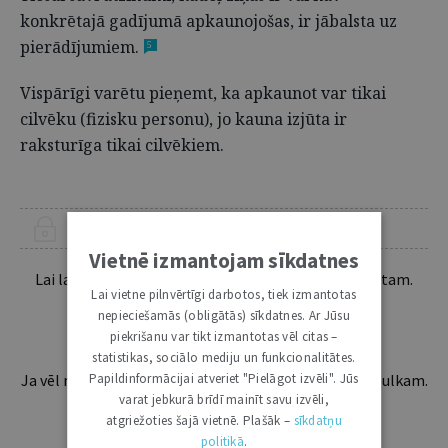
konkrētajā gadījumā apkaunojošas, ir jābalsta uz
pierādījumiem.
5
Vispārīgi varētu pieņemt, ka apkaunot var tikai
cilvēku (fizisku personu), jo kauna izjūta ir
raksturīga tikai cilvēkiem.
ŠIS RAKSTS PIEEJAMS “JURISTA VĀRDA” ABONENTIEM
Vietnē izmantojam sīkdatnes
Lai lasītu šo rakstu tālāk, Tev jābūt žurnāla abonentam.
Lai vietne pilnvērtīgi darbotos, tiek izmantotas
Esošos abonentus lūdzam autorizēties:
nepieciešamās (obligātās) sīkdatnes. Ar Jūsu
piekrišanu var tikt izmantotas vēl citas –
statistikas, sociālo mediju un funkcionalitātes.
Papildinformācijai atveriet "Pielāgot izvēli". Jūs
Ja vēl neesi abonents, aicinām pievienoties lasītāju pulkam.
Iegūsi tūlītēju piekļuvi digitālajam saturam!
varat jebkurā brīdī mainīt savu izvēli,
atgriežoties šajā vietnē. Plašāk –
sīkdatņu
politikā
.