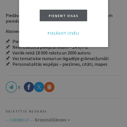
ABONĒT
Piedāvājam trīs abonementu veidus. Vienam lietotājam
PIEŅEMT VISAS
piemērotākais ir "Mazais" (3, 6 un 12 mēnešiem).
Abonentu ieguvumi:
PIELĀGOT IZVĒLI
Pieeja jaunākajam izdevumam
Neierobežota pieeja arhīvam – 24 h/7 d.
Vairāk nekā 18 000 rakstu un 2000 autoru
Visi tematiskie numuri un ikgadējie grāmatžurnāli
Personalizētās iespējas – piezīmes, citāti, mapes
8
SAISTĪTIE RESURSI
Krimināllikums
— LIKUMI.LV —