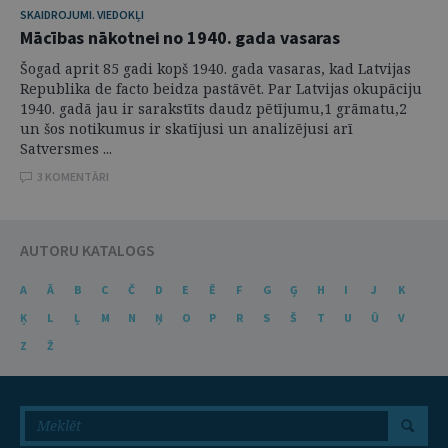
SKAIDROJUMI. VIEDOKĻI
Mācības nākotnei no 1940. gada vasaras
Šogad aprit 85 gadi kopš 1940. gada vasaras, kad Latvijas
Republika de facto beidza pastāvēt. Par Latvijas okupāciju
1940. gadā jau ir sarakstīts daudz pētījumu,1 grāmatu,2
un šos notikumus ir skatījusi un analizējusi arī
Satversmes ...
3 KOMENTĀRI
AUTORU KATALOGS
A
Ā
B
C
Č
D
E
Ē
F
G
Ģ
H
I
J
K
Ķ
L
Ļ
M
N
Ņ
O
P
R
S
Š
T
U
Ū
V
Z
Ž