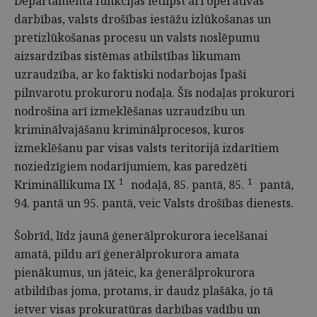
Departamenta funkcijās ietilpst arī operatīvās
darbības, valsts drošības iestāžu izlūkošanas un
pretizlūkošanas procesu un valsts noslēpumu
aizsardzības sistēmas atbilstības likumam
uzraudzība, ar ko faktiski nodarbojas Īpaši
pilnvarotu prokuroru nodaļa. Šīs nodaļas prokurori
nodrošina arī izmeklēšanas uzraudzību un
kriminālvajāšanu kriminālprocesos, kuros
izmeklēšanu par visas valsts teritorijā izdarītiem
noziedzīgiem nodarījumiem, kas paredzēti
1
1
Krimināllikuma IX
nodaļā, 85. pantā, 85.
pantā,
94. pantā un 95. pantā, veic Valsts drošības dienests.
Šobrīd, līdz jaunā ģenerālprokurora iecelšanai
amatā, pildu arī ģenerālprokurora amata
pienākumus, un jāteic, ka ģenerālprokurora
atbildības joma, protams, ir daudz plašāka, jo tā
ietver visas prokuratūras darbības vadību un