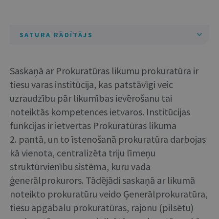
SATURA RĀDĪTĀJS
Saskaņā ar Prokuratūras likumu prokuratūra ir
tiesu varas institūcija, kas patstāvīgi veic
uzraudzību pār likumības ievērošanu tai
noteiktās kompetences ietvaros. Institūcijas
funkcijas ir ietvertas Prokuratūras likuma
2. pantā, un to īstenošanā prokuratūra darbojas
kā vienota, centralizēta triju līmeņu
struktūrvienību sistēma, kuru vada
ģenerālprokurors. Tādējādi saskaņā ar likumā
noteikto prokuratūru veido Ģenerālprokuratūra,
tiesu apgabalu prokuratūras, rajonu (pilsētu)