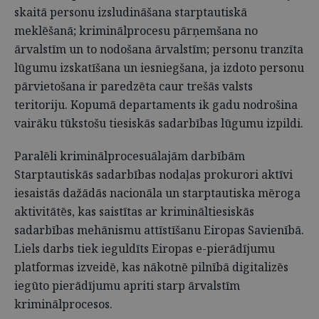
skaitā personu izsludināšana starptautiskā
meklēšanā; kriminālprocesu pārņemšana no
ārvalstīm un to nodošana ārvalstīm; personu tranzīta
lūgumu izskatīšana un iesniegšana, ja izdoto personu
pārvietošana ir paredzēta caur trešās valsts
teritoriju. Kopumā departaments ik gadu nodrošina
vairāku tūkstošu tiesiskās sadarbības lūgumu izpildi.
Paralēli kriminālprocesuālajām darbībām
Starptautiskās sadarbības nodaļas prokurori aktīvi
iesaistās dažādās nacionāla un starptautiska mēroga
aktivitātēs, kas saistītas ar krimināltiesiskās
sadarbības mehānismu attīstīšanu Eiropas Savienībā.
Liels darbs tiek ieguldīts Eiropas e-pierādījumu
platformas izveidē, kas nākotnē pilnībā digitalizēs
iegūto pierādījumu apriti starp ārvalstīm
kriminālprocesos.