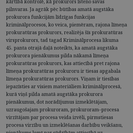
kārtībā kontrolē, kā prokurors īsteno savas
pilnvaras. Ja agrāk pēc būtības amatā augstāka
prokurora funkcijām līdzīgas funkcijas
kriminālprocesos, ko veica, piemēram, rajona līmeņa
prokuratūras prokurors, realizēja šīs prokuratūras
virsprokurors, tad tagad Kriminālprocesa likuma
45. panta otrajā daļā noteikts, ka amatā augstāka
prokurora pienākumus pilda nākamā līmeņa
prokuratūras prokurors, kas attiecībā pret rajona
līmeņa prokuratūras prokuroru ir tiesas apgabala
līmeņa prokuratūras prokurors. Viņam ir tiesības
iepazīsties ar visiem materiāliem kriminālprocesā,
kurā viņš pilda amatā augstāka prokurora
pienākumus, dot norādījumus izmeklētājam,
uzraugošajam prokuroram, prokuroram–procesa
virzītājam par procesa veida izvēli, pirmstiesas
procesa virzību un izmeklēšanas darbību veikšanu,
pienākums lemt par sūdzībām attiecībā uz