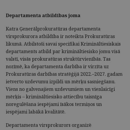
Departamenta atbildības joma
Katra Ģenerālprokuratūras departamenta
virsprokurora atbildība ir noteikta Prokuratūras
likumā. Atbilstoši savai specifikai Krimināltiesiskais
departaments atbild par krimināltiesisko jomu visā
valstī, visās prokuratūras struktūrvienībās. Tas
nozīmē, ka departamenta darbība ir virzīta uz
Prokuratūras darbības stratēģijā 2022.–2027. gadam
ietverto uzdevumu izpildi un mērķu sasniegšanu.
Viens no galvenajiem uzdevumiem un vienlaicīgi
mērķis – krimināltiesisko attiecību taisnīga
noregulēšana iespējami īsākos termiņos un
iespējami labākā kvalitātē.
Departamenta virsprokurors organizē