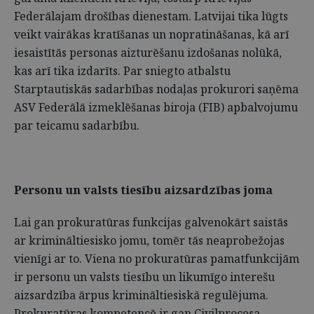
Federālajam drošības dienestam. Latvijai tika lūgts
veikt vairākas kratīšanas un nopratināšanas, kā arī
iesaistītās personas aizturēšanu izdošanas nolūkā,
kas arī tika izdarīts. Par sniegto atbalstu
Starptautiskās sadarbības nodaļas prokurori saņēma
ASV Federālā izmeklēšanas biroja (FIB) apbalvojumu
par teicamu sadarbību.
Personu un valsts tiesību aizsardzības joma
Lai gan prokuratūras funkcijas galvenokārt saistās
ar krimināltiesisko jomu, tomēr tās neaprobežojas
vienīgi ar to. Viena no prokuratūras pamatfunkcijām
ir personu un valsts tiesību un likumīgo interešu
aizsardzība ārpus krimināltiesiskā regulējuma.
Prokuratūras kompetencē ir gan Civilprocesa