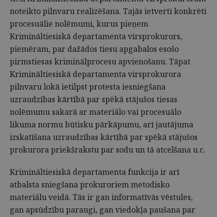
noteikto pilnvaru realizēšana. Tajās ietverti konkrēti
procesuālie nolēmumi, kurus pieņem
Krimināltiesiskā departamenta virsprokurors,
piemēram, par dažādos tiesu apgabalos esošo
pirmstiesas kriminālprocesu apvienošanu. Tāpat
Krimināltiesiskā departamenta virsprokurora
pilnvaru lokā ietilpst protesta iesniegšana
uzraudzības kārtībā par spēkā stājušos tiesas
nolēmumu sakarā ar materiālo vai procesuālo
likuma normu būtisku pārkāpumu, arī jautājuma
izskatīšana uzraudzības kārtībā par spēkā stājušos
prokurora priekšrakstu par sodu un tā atcelšana u.c.
Krimināltiesiskā departamenta funkcija ir arī
atbalsta sniegšana prokuroriem metodisko
materiālu veidā. Tās ir gan informatīvās vēstules,
gan apsūdzību paraugi, gan viedokļa paušana par