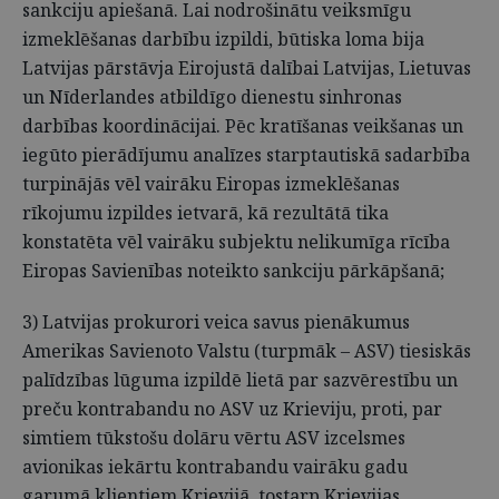
sankciju apiešanā. Lai nodrošinātu veiksmīgu
izmeklēšanas darbību izpildi, būtiska loma bija
Latvijas pārstāvja Eirojustā dalībai Latvijas, Lietuvas
un Nīderlandes atbildīgo dienestu sinhronas
darbības koordinācijai. Pēc kratīšanas veikšanas un
iegūto pierādījumu analīzes starptautiskā sadarbība
turpinājās vēl vairāku Eiropas izmeklēšanas
rīkojumu izpildes ietvarā, kā rezultātā tika
konstatēta vēl vairāku subjektu nelikumīga rīcība
Eiropas Savienības noteikto sankciju pārkāpšanā;
3) Latvijas prokurori veica savus pienākumus
Amerikas Savienoto Valstu (turpmāk – ASV) tiesiskās
palīdzības lūguma izpildē lietā par sazvērestību un
preču kontrabandu no ASV uz Krieviju, proti, par
simtiem tūkstošu dolāru vērtu ASV izcelsmes
avionikas iekārtu kontrabandu vairāku gadu
garumā klientiem Krievijā, tostarp Krievijas