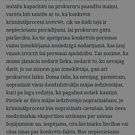
iestāžu kapacitāti un prokuroru paaudžu maiņu,
varētu būt saistīts ar to, kā konkrētā
kriminālprocesā izvērtēt, cik un kādi tajā ir
nepieciešami pierādījumi, lai prokurors gūtu
pārliecību, ka tie apstiprina konkrētās personas
vainu izmeklējamā noziedzīgā nodarījumā, kas ļauj
viņam izvirzīt šai personai apsūdzību. Tas nozīmē, ka
mums jāmācās nedarīt lieku, nedarīt to, ko nevajag
darīt, jo tas aizņem gan izmeklētāja, gan arī
prokurora laiku. Doma tāda, ka nevajag, piemēram,
nopratināt visus daudzdzīvokļu mājas iedzīvotājus,
kuri pa logu redzēja, kā pagalmā notiek kautiņš.
Pietiek ar divu mājas iedzīvotāju nopratināšanu, jo
kriminālprocesā būs nopratināts cietušais, būs tiesu
medicīniskās ekspertīzes atzinums par miesas
bojājumiem un, iespējams, citu liecinieku liecības vai
citas ziņas par konkrēto faktu. Nav nepieciešams