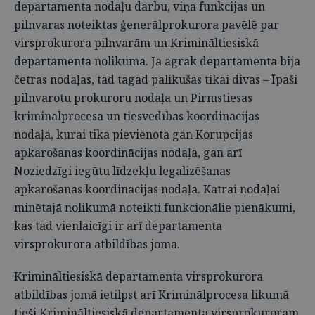
departamenta nodaļu darbu, viņa funkcijas un
pilnvaras noteiktas ģenerālprokurora pavēlē par
virsprokurora pilnvarām un Krimināltiesiskā
departamenta nolikumā. Ja agrāk departamentā bija
četras nodaļas, tad tagad palikušas tikai divas – Īpaši
pilnvarotu prokuroru nodaļa un Pirmstiesas
kriminālprocesa un tiesvedības koordinācijas
nodaļa, kurai tika pievienota gan Korupcijas
apkarošanas koordinācijas nodaļa, gan arī
Noziedzīgi iegūtu līdzekļu legalizēšanas
apkarošanas koordinācijas nodaļa. Katrai nodaļai
minētajā nolikumā noteikti funkcionālie pienākumi,
kas tad vienlaicīgi ir arī departamenta
virsprokurora atbildības joma.
Krimināltiesiskā departamenta virsprokurora
atbildības jomā ietilpst arī Kriminālprocesa likumā
tieši Krimināltiesiskā departamenta virsprokuroram