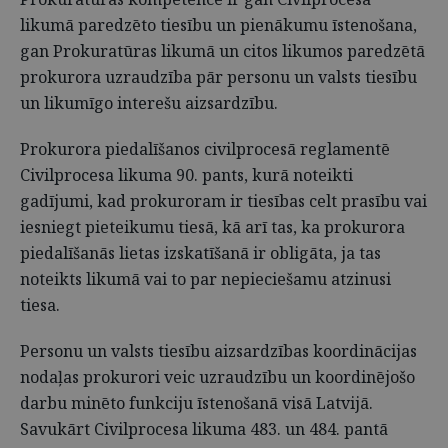
likumā paredzēto tiesību un pienākumu īstenošana,
gan Prokuratūras likumā un citos likumos paredzētā
prokurora uzraudzība pār personu un valsts tiesību
un likumīgo interešu aizsardzību.
Prokurora piedalīšanos civilprocesā reglamentē
Civilprocesa likuma 90. pants, kurā noteikti
gadījumi, kad prokuroram ir tiesības celt prasību vai
iesniegt pieteikumu tiesā, kā arī tas, ka prokurora
piedalīšanās lietas izskatīšanā ir obligāta, ja tas
noteikts likumā vai to par nepieciešamu atzinusi
tiesa.
Personu un valsts tiesību aizsardzības koordinācijas
nodaļas prokurori veic uzraudzību un koordinējošo
darbu minēto funkciju īstenošanā visā Latvijā.
Savukārt Civilprocesa likuma 483. un 484. pantā