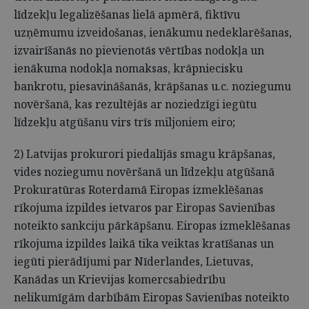
līdzekļu legalizēšanas lielā apmērā, fiktīvu
uzņēmumu izveidošanas, ienākumu nedeklarēšanas,
izvairīšanās no pievienotās vērtības nodokļa un
ienākuma nodokļa nomaksas, krāpniecisku
bankrotu, piesavināšanās, krāpšanas u.c. noziegumu
novēršanā, kas rezultējās ar noziedzīgi iegūtu
līdzekļu atgūšanu virs trīs miljoniem eiro;
2) Latvijas prokurori piedalījās smagu krāpšanas,
vides noziegumu novēršanā un līdzekļu atgūšanā
Prokuratūras Roterdamā Eiropas izmeklēšanas
rīkojuma izpildes ietvaros par Eiropas Savienības
noteikto sankciju pārkāpšanu. Eiropas izmeklēšanas
rīkojuma izpildes laikā tika veiktas kratīšanas un
iegūti pierādījumi par Nīderlandes, Lietuvas,
Kanādas un Krievijas komercsabiedrību
nelikumīgām darbībām Eiropas Savienības noteikto