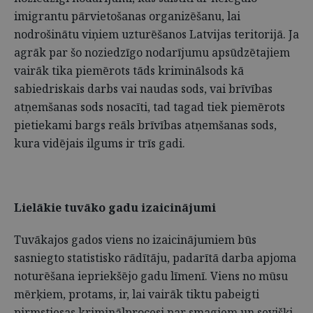
imigrantu pārvietošanas organizēšanu, lai
nodrošinātu viņiem uzturēšanos Latvijas teritorijā. Ja
agrāk par šo noziedzīgo nodarījumu apsūdzētajiem
vairāk tika piemērots tāds kriminālsods kā
sabiedriskais darbs vai naudas sods, vai brīvības
atņemšanas sods nosacīti, tad tagad tiek piemērots
pietiekami bargs reāls brīvības atņemšanas sods,
kura vidējais ilgums ir trīs gadi.
Lielākie tuvāko gadu izaicinājumi
Tuvākajos gados viens no izaicinājumiem būs
sasniegto statistisko rādītāju, padarītā darba apjoma
noturēšana iepriekšējo gadu līmenī. Viens no mūsu
mērķiem, protams, ir, lai vairāk tiktu pabeigti
pirmstiesas kriminālprocesi par smagiem un sevišķi