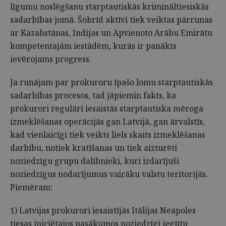
līgumu noslēgšanu starptautiskās krimināltiesiskās
sadarbības jomā. Šobrīd aktīvi tiek veiktas pārrunas
ar Kazahstānas, Indijas un Apvienoto Arābu Emirātu
kompetentajām iestādēm, kurās ir panākts
ievērojams progress.
Ja runājam par prokuroru īpašo lomu starptautiskās
sadarbības procesos, tad jāpiemin fakts, ka
prokurori regulāri iesaistās starptautiska mēroga
izmeklēšanas operācijās gan Latvijā, gan ārvalstīs,
kad vienlaicīgi tiek veikts liels skaits izmeklēšanas
darbību, notiek kratīšanas un tiek aizturēti
noziedzīgu grupu dalībnieki, kuri izdarījuši
noziedzīgus nodarījumus vairāku valstu teritorijās.
Piemēram:
1) Latvijas prokurori iesaistījās Itālijas Neapoles
tiesas iniciētajos pasākumos noziedzīgi iegūtu