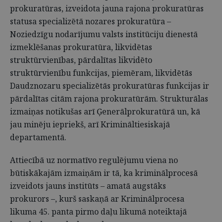
prokuratūras, izveidota jauna rajona prokuratūras
statusa specializētā nozares prokuratūra –
Noziedzīgu nodarījumu valsts institūciju dienestā
izmeklēšanas prokuratūra, likvidētas
struktūrvienības, pārdalītas likvidēto
struktūrvienību funkcijas, piemēram, likvidētās
Daudznozaru specializētās prokuratūras funkcijas ir
pārdalītas citām rajona prokuratūrām. Strukturālas
izmaiņas notikušas arī Ģenerālprokuratūrā un, kā
jau minēju iepriekš, arī Krimināltiesiskajā
departamentā.
Attiecībā uz normatīvo regulējumu viena no
būtiskākajām izmaiņām ir tā, ka kriminālprocesā
izveidots jauns institūts – amatā augstāks
prokurors –, kurš saskaņā ar Kriminālprocesa
likuma 45. panta pirmo daļu likumā noteiktajā