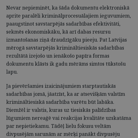
Nevar nepieminēt, ka šāda dokumentu elektroniskā
aprite paralēli kriminālprocesuālajiem ieguvumiem,
paaugstinot savstarpējās sadarbības efektivitāti,
sekmēs ekonomiskāku, kā arī dabas resursu
izmantošanas ziņā draudzīgāku pieeju. Pat Latvijas
mērogā savstarpējās krimināltiesiskās sadarbības
rezultātā izejošo un ienākošo papīra formas
dokumentu klāsts ik gadu mērāms simtos tūkstošu
lapu.
Ja pievēršamies izaicinājumiem starptautiskās
sadarbības jomā, jāatzīst, ka ar atsevišķām valstīm
krimināltiesiskā sadarbība varētu būt labāka.
Diemžēl ir valstis, kuras uz tiesiskās palīdzības
lūgumiem nereaģē vai reakcijas kvalitāte uzskatāma
par nepietiekamu. Tādēļ lielu fokusu veltām
divpusējām sarunām ar mērķi panākt divpusēju