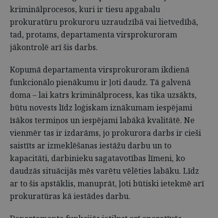
kriminālprocesos, kuri ir tiesu apgabalu
prokuratūru prokuroru uzraudzībā vai lietvedībā,
tad, protams, departamenta virsprokuroram
jākontrolē arī šis darbs.
Kopumā departamenta virsprokuroram ikdienā
funkcionālo pienākumu ir ļoti daudz. Tā galvenā
doma – lai katrs kriminālprocess, kas tika uzsākts,
būtu novests līdz loģiskam iznākumam iespējami
īsākos termiņos un iespējami labākā kvalitātē. Ne
vienmēr tas ir izdarāms, jo prokurora darbs ir cieši
saistīts ar izmeklēšanas iestāžu darbu un to
kapacitāti, darbinieku sagatavotības līmeni, ko
daudzās situācijās mēs varētu vēlēties labāku. Līdz
ar to šis apstāklis, manuprāt, ļoti būtiski ietekmē arī
prokuratūras kā iestādes darbu.