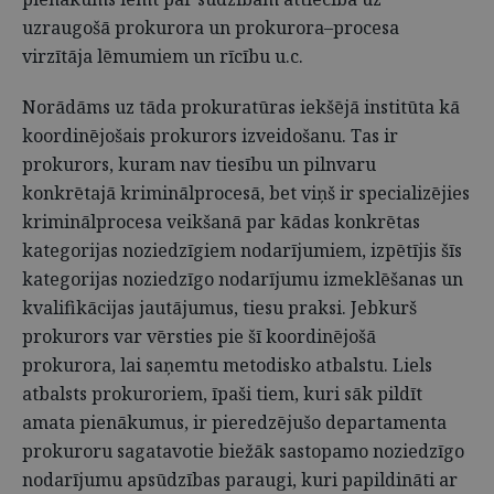
uzraugošā prokurora un prokurora–procesa
virzītāja lēmumiem un rīcību u.c.
Norādāms uz tāda prokuratūras iekšējā institūta kā
koordinējošais prokurors izveidošanu. Tas ir
prokurors, kuram nav tiesību un pilnvaru
konkrētajā kriminālprocesā, bet viņš ir specializējies
kriminālprocesa veikšanā par kādas konkrētas
kategorijas noziedzīgiem nodarījumiem, izpētījis šīs
kategorijas noziedzīgo nodarījumu izmeklēšanas un
kvalifikācijas jautājumus, tiesu praksi. Jebkurš
prokurors var vērsties pie šī koordinējošā
prokurora, lai saņemtu metodisko atbalstu. Liels
atbalsts prokuroriem, īpaši tiem, kuri sāk pildīt
amata pienākumus, ir pieredzējušo departamenta
prokuroru sagatavotie biežāk sastopamo noziedzīgo
nodarījumu apsūdzības paraugi, kuri papildināti ar