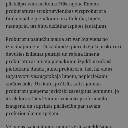
pārklājas viņa un konkrētās rajona līmeņa
prokuratūras struktūrvienības virsprokurora
funkcionālie pienākumi un atbildība, tāpēc,
manuprāt, tas būtu dziļākas izpētes jautājums.
Prokuroru paaudžu maiņa arī var būt viens no
izaicinājumiem. Tā kā daudzi pieredzējuši prokurori
devušies izdienas pensijā un rajona līmeņa
prokuratūrās amata pienākumu izpildi uzsākuši
pietiekami daudz jaunu prokuroru, tad, lai viņus
sagatavotu visaugstākajā līmenī, nepieciešams
zināms laiks. Uzskatu, jo ātrāk katrs jaunais
prokurors pieņems juridiski sarežģītus lēmumus, jo
ātrāk katrs šāds lēmums veicinās profesionālo
izaugsmi un stiprinās pārliecību par savām
profesionālajām spējām.
Vēl viens izaicinājums, ņemot vērā izmeklēšanas