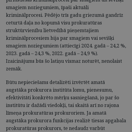
smagiem noziegumiem, īpaši aktuāli
kriminālprocesi. Pēdējo trīs gadu griezumā gandrīz
ceturtā daļa no kopumā visu prokuratūras
struktūrvienību lietvedībā pieņemtajiem
kriminālprocesiem bija par smagiem vai sevišķi
smagiem noziegumiem (attiecīgi 2024. gadā – 24,2 %,
2023. gadā – 24,3 %, 2022. gadā – 24,9 %).
Izaicinājums būs šo latiņu vismaz noturēt, nenolaist
zemāk.
Būtu nepieciešams detalizēti izvērtēt amatā
augstāka prokurora institūta lomu, pienesumu,
efektivitāti konkrēto mērķu sasniegšanā, jo par šo
institūtu ir dažādi viedokļi, tai skaitā arī no rajona
līmeņa prokuratūras prokuroriem. Ja amatā
augstāka prokurora funkcijas realizē tiesas apgabala
prokuratūras prokurors, te nedaudz varbūt