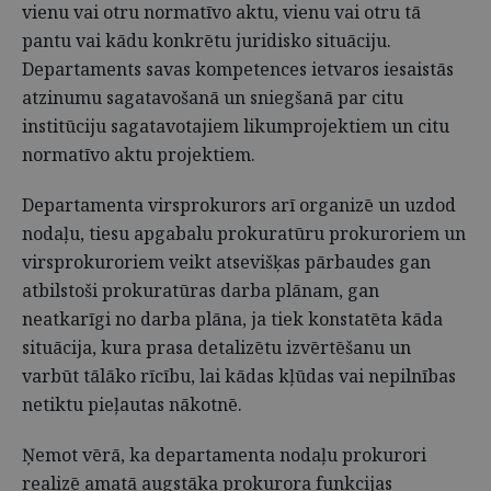
vienu vai otru normatīvo aktu, vienu vai otru tā
pantu vai kādu konkrētu juridisko situāciju.
Departaments savas kompetences ietvaros iesaistās
atzinumu sagatavošanā un sniegšanā par citu
institūciju sagatavotajiem likumprojektiem un citu
normatīvo aktu projektiem.
Departamenta virsprokurors arī organizē un uzdod
nodaļu, tiesu apgabalu prokuratūru prokuroriem un
virsprokuroriem veikt atsevišķas pārbaudes gan
atbilstoši prokuratūras darba plānam, gan
neatkarīgi no darba plāna, ja tiek konstatēta kāda
situācija, kura prasa detalizētu izvērtēšanu un
varbūt tālāko rīcību, lai kādas kļūdas vai nepilnības
netiktu pieļautas nākotnē.
Ņemot vērā, ka departamenta nodaļu prokurori
realizē amatā augstāka prokurora funkcijas