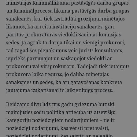
ministrijas Krimināllikuma pastāvīgās darba grupas
un Kriminālprocesa likuma pastāvīgās darba grupas
sanāksmēs, kur tiek izstrādāti grozījumi minētajos
likumos, kā arī citu institūciju sanāksmēs, gan
pārstāv prokuratūras viedokli Saeimas komisijas
sēdēs. Ja agrāk to darīja tikai un vienīgi prokurori,
tad tagad šos pienākumus veic jurists konsultants,
iepriekš pārrunājot un saskaņojot viedokli ar
prokuroru vai virsprokuroru. Tādējādi tiek ietaupīts
prokurora laika resurss, jo dalība minētajās
sanāksmēs un sēdēs, kā arī gatavošanās konkrētā
jautājuma izskatīšanai ir laikietilpīgs process.
Beidzamo divu līdz trīs gadu griezumā būtiski
mainījusies sodu politika attiecībā uz atsevišķu
kategoriju noziedzīgiem nodarījumiem – tie ir
noziedzīgi nodarījumi, kas vērsti pret valsti,
noziedzīgi nodarījumi, kas saistīti ar nelegālo