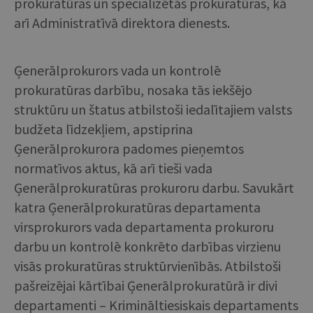
prokuratūras un specializētās prokuratūras, kā
arī Administratīvā direktora dienests.
Ģenerālprokurors vada un kontrolē
prokuratūras darbību, nosaka tās iekšējo
struktūru un štatus atbilstoši iedalītajiem valsts
budžeta līdzekļiem, apstiprina
Ģenerālprokurora padomes pieņemtos
normatīvos aktus, kā arī tieši vada
Ģenerālprokuratūras prokuroru darbu. Savukārt
katra Ģenerālprokuratūras departamenta
virsprokurors vada departamenta prokuroru
darbu un kontrolē konkrēto darbības virzienu
visās prokuratūras struktūrvienībās. Atbilstoši
pašreizējai kārtībai Ģenerālprokuratūrā ir divi
departamenti – Krimināltiesiskais departaments