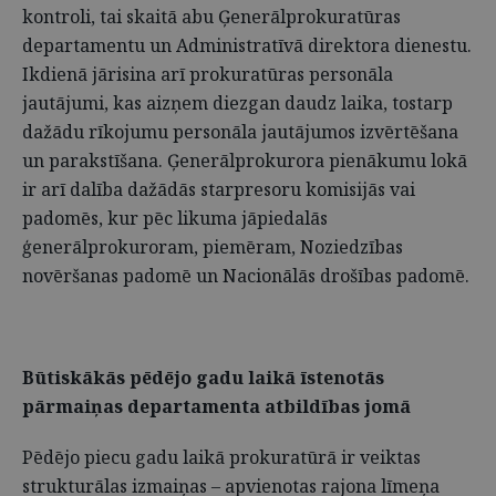
kontroli, tai skaitā abu Ģenerālprokuratūras
departamentu un Administratīvā direktora dienestu.
Ikdienā jārisina arī prokuratūras personāla
jautājumi, kas aizņem diezgan daudz laika, tostarp
dažādu rīkojumu personāla jautājumos izvērtēšana
un parakstīšana. Ģenerālprokurora pienākumu lokā
ir arī dalība dažādās starpresoru komisijās vai
padomēs, kur pēc likuma jāpiedalās
ģenerālprokuroram, piemēram, Noziedzības
novēršanas padomē un Nacionālās drošības padomē.
Būtiskākās pēdējo gadu laikā īstenotās
pārmaiņas departamenta atbildības jomā
Pēdējo piecu gadu laikā prokuratūrā ir veiktas
strukturālas izmaiņas – apvienotas rajona līmeņa