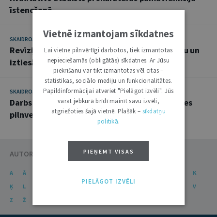
īstenošanā
Vietnē izmantojam sīkdatnes
SKAIDROJUMI. VIEDOKĻI
12. JANVĀRIS 2021
Revīzijas galvenie secinājumi par izmeklēšanu un
Lai vietne pilnvērtīgi darbotos, tiek izmantotas
nepieciešamās (obligātās) sīkdatnes. Ar Jūsu
iztiesāšanu kavējošiem faktoriem
piekrišanu var tikt izmantotas vēl citas –
statistikas, sociālo mediju un funkcionalitātes.
Papildinformācijai atveriet "Pielāgot izvēli". Jūs
SKAIDROJUMI. VIEDOKĻI
25. JŪNIJS 2019
Darbs pie tiesu sistēmas darbības efektivitātes
varat jebkurā brīdī mainīt savu izvēli,
atgriežoties šajā vietnē. Plašāk –
sīkdatņu
pilnveidošanas ir jāturpina
politikā
.
PIEŅEMT VISAS
AUTORU KATALOGS
A
Ā
B
C
Č
D
E
Ē
F
G
Ģ
H
I
J
K
PIELĀGOT IZVĒLI
Ķ
L
Ļ
M
N
Ņ
O
P
R
S
Š
T
U
Ū
V
Z
Ž