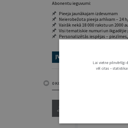
Abonentu ieguvumi:
Pieeja jaunākajam izdevumam
Neierobežota pieeja arhīvam – 24 h/
Vairāk nekā 18 000 rakstu un 2000 a
Visi tematiskie numuri un ikgadēji
Personalizētās iespējas – piezīmes,
ABONĒ 2026.GADAM!
TR
Lai vietne pilnvērtīg
vēl citas – statisti
0 KOMENTĀRI