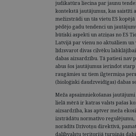
judikatūra liecina par jaunu tende
kontekstā jautājumus, kas saistīti
mežizstrādi un tās vietu ES kopēj
pēdējo gadu tendenci un jautājumu a
būtiski aspekti un atziņas no ES Ti
Latvijā par vienu no aktuāliem un
līdzsvarot divas cilvēku labklājī
dabas aizsardzību. Tā patiesi nav 
abus šos jautājumus ierindot starp t
raugāmies uz tiem ilgtermiņa persp
(bioloģiski daudzveidīgas) dabas s
Meža apsaimniekošanas jautājumi 
lielā mērā ir katras valsts pašas 
aizsardzība, kas aptver meža ekosis
izstrādātu normatīvo regulējumu, k
norādīts Dzīvotņu direktīvā, pamat
dalībvalstu teritorijā turpinās da