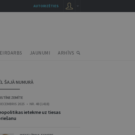
AUTORIZĒTIES
EIRDARBS
JAUNUMI
ARHĪVS
ĒL ŠAJĀ NUMURĀ
ISTĪNE ZEMĪTE
 DECEMBRIS 2025 • NR. 48 (1418)
eopolitikas ietekme uz tiesas
priešanu