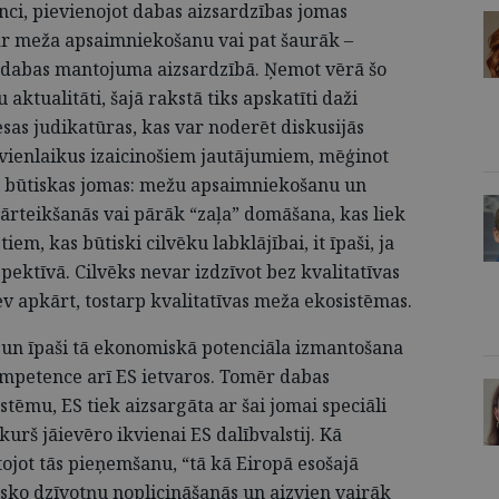
nci, pievienojot dabas aizsardzības jomas
 ar meža apsaimniekošanu vai pat šaurāk –
ā dabas mantojuma aizsardzībā. Ņemot vērā šo
ktualitāti, šajā rakstā tiks apskatīti daži
esas judikatūras, kas var noderēt diskusijās
 vienlaikus izaicinošiem jautājumiem, mēģinot
bai būtiskas jomas: mežu apsaimniekošanu un
pārteikšanās vai pārāk “zaļa” domāšana, kas liek
iem, kas būtiski cilvēku labklājībai, it īpaši, ja
ektīvā. Cilvēks nevar izdzīvot bez kvalitatīvas
ev apkārt, tostarp kvalitatīvas meža ekosistēmas.
un īpaši tā ekonomiskā potenciāla izmantošana
kompetence arī ES ietvaros. Tomēr dabas
tēmu, ES tiek aizsargāta ar šai jomai speciāli
urš jāievēro ikvienai ES dalībvalstij. Kā
ojot tās pieņemšanu, “tā kā Eiropā esošajā
bisko dzīvotņu noplicināšanās un aizvien vairāk