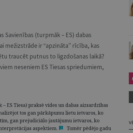
pas Savienības (turpmāk – ES) dabas
i mežizstrāde ir “apzināta” rīcība, kas
ētu traucēt putnus to ligzdošanas laikā?
o diviem neseniem ES Tiesas spriedumiem,
 – ES Tiesa) praksē vides un dabas aizsardzības
alizējot tos gan pārkāpumu lietu ietvaros, ko
stīm, gan prejudiciālo jautājumu ietvaros, ko
V
interpretācijas
aspektiem.
Tomēr pēdējo gadu
1