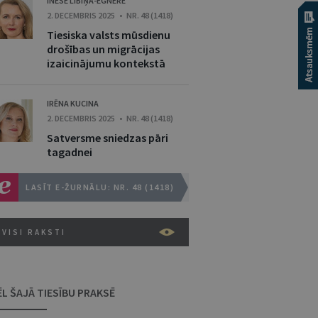
INESE LĪBIŅA-EGNERE
2. DECEMBRIS 2025 • NR. 48 (1418)
Tiesiska valsts mūsdienu
drošības un migrācijas
izaicinājumu kontekstā
IRĒNA KUCINA
2. DECEMBRIS 2025 • NR. 48 (1418)
Satversme sniedzas pāri
tagadnei
LASĪT E-ŽURNĀLU: NR. 48 (1418)
VISI RAKSTI
ĒL ŠAJĀ TIESĪBU PRAKSĒ