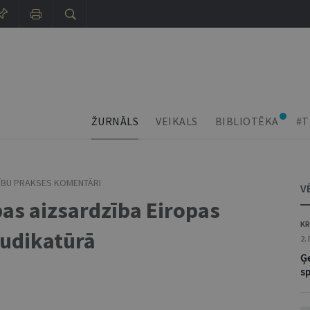
ŽURNĀLS
VEIKALS
BIBLIOTĒKA
#T
SĪBU PRAKSES KOMENTĀRI
V
as aizsardzība Eiropas
KR
judikatūrā
2.
Ģ
s