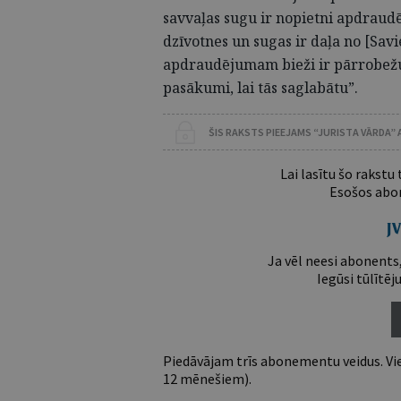
savvaļas sugu ir nopietni apdraudē
dzīvotnes un sugas ir daļa no [Sa
apdraudējumam bieži ir pārrobežu 
pasākumi, lai tās saglabātu”.
ŠIS RAKSTS PIEEJAMS “JURISTA VĀRDA”
Lai lasītu šo rakstu
Esošos abon
Ja vēl neesi abonents,
Iegūsi tūlītēj
Piedāvājam trīs abonementu veidus. Vie
12 mēnešiem).