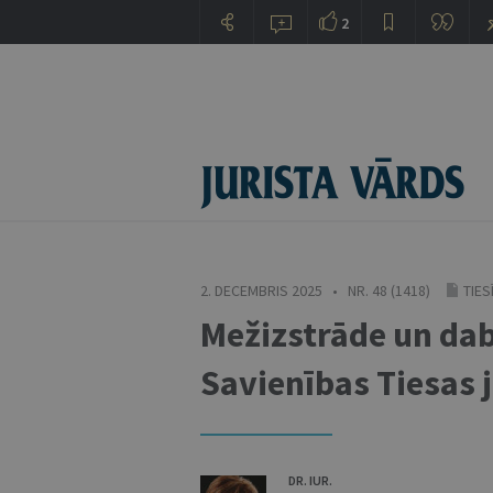
2
2. DECEMBRIS 2025 • NR. 48 (1418)
TIE
Mežizstrāde un dab
Savienības Tiesas 
DR. IUR.