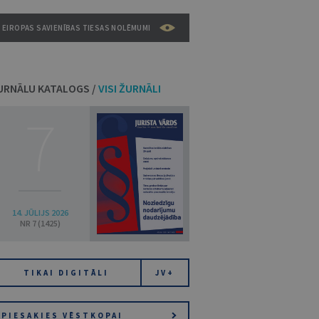
EIROPAS SAVIENĪBAS TIESAS NOLĒMUMI
URNĀLU KATALOGS /
VISI ŽURNĀLI
7
14. JŪLIJS 2026
NR 7 (1425)
TIKAI DIGITĀLI
JV+
PIESAKIES VĒSTKOPAI