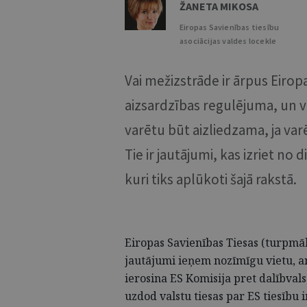
ŽANETA MIKOSA
Eiropas Savienības tiesību
asociācijas valdes locekle
Vai mežizstrāde ir ārpus Eiro
aizsardzības regulējuma, un va
varētu būt aizliedzama, ja var
Tie ir jautājumi, kas izriet n
kuri tiks aplūkoti šajā rakstā.
Eiropas Savienības Tiesas (turpmāk
jautājumi ieņem nozīmīgu vietu, an
ierosina ES Komisija pret dalībval
uzdod valstu tiesas par ES tiesību 