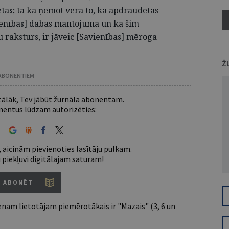
tas; tā kā ņemot vērā to, ka apdraudētās
vienības] dabas mantojuma un ka šim
raksturs, ir jāveic [Savienības] mēroga
Ž
 ABONENTIEM
 tālāk, Tev jābūt žurnāla abonentam.
entus lūdzam autorizēties:
 aicinām pievienoties lasītāju pulkam.
u piekļuvi digitālajam saturam!
ABONĒT
nam lietotājam piemērotākais ir "Mazais" (3, 6 un