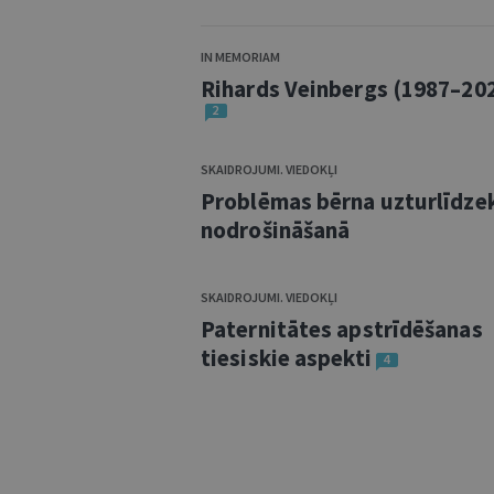
IN MEMORIAM
Rihards Veinbergs (1987–20
2
SKAIDROJUMI. VIEDOKĻI
Problēmas bērna uzturlīdze
nodrošināšanā
SKAIDROJUMI. VIEDOKĻI
Paternitātes apstrīdēšanas
tiesiskie aspekti
4