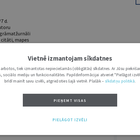
7 d.
utoru
e grāmatžurnāli
 citāti, mapes
Vietnē izmantojam sīkdatnes
ĪS IESPĒJAS TAVAI IZVĒLEI: MAZAIS, VIDĒJAIS UN LIELAIS ABONEMENTS!
i darbotos, tiek izmantotas nepieciešamās (obligātās) sīkdatnes. Ar Jūsu piekriša
kas, sociālo mediju un funkcionalitātes. Papildinformācijai atveriet "Pielāgot izvēl
brīdī mainīt savu izvēli, atgriežoties šajā vietnē. Plašāk –
sīkdatņu politikā
.
PIEŅEMT VISAS
VĀRDS
PIELĀGOT IZVĒLI