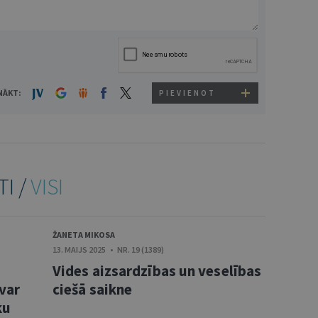
NĀKT:
PIEVIENOT
TI /
VISI
ŽANETA MIKOSA
13. MAIJS 2025 • NR. 19 (1389)
Vides aizsardzības un veselības
var
ciešā saikne
ku