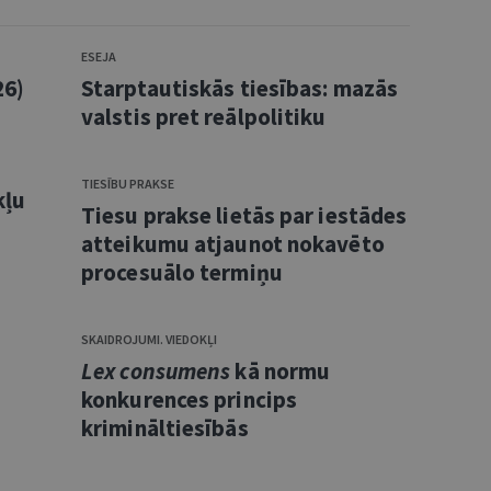
ESEJA
26)
Starptautiskās tiesības: mazās
valstis pret reālpolitiku
TIESĪBU PRAKSE
kļu
Tiesu prakse lietās par iestādes
atteikumu atjaunot nokavēto
procesuālo termiņu
SKAIDROJUMI. VIEDOKĻI
Lex consumens
kā normu
konkurences princips
krimināltiesībās