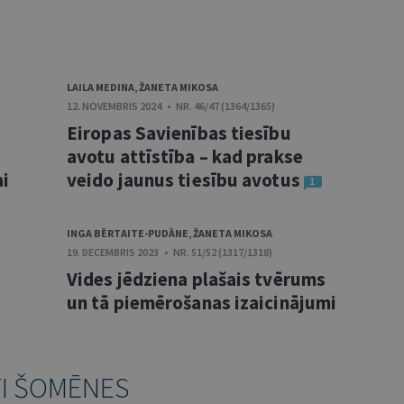
LAILA MEDINA
,
ŽANETA MIKOSA
12. NOVEMBRIS 2024 • NR. 46/47 (1364/1365)
Eiropas Savienības tiesību
avotu attīstība – kad prakse
ai
veido jaunus tiesību avotus
1
INGA BĒRTAITE-PUDĀNE
,
ŽANETA MIKOSA
19. DECEMBRIS 2023 • NR. 51/52 (1317/1318)
Vides jēdziena plašais tvērums
un tā piemērošanas izaicinājumi
TI ŠOMĒNES