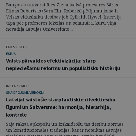
Bangoras universitātes Ziemeļvelsā profesores Sāras
Elinas Robertsas (Sara Elin Roberts) pētījumu joma ir
Velsas viduslaiku tiesības jeb Cyfraith Hywel. Intervija
tapa pēc profesores lekcijas un semināra, kuru viņa
novadīja Latvijas Universitātē ...
EGILS LEVITS
ESEJA
Valsts pārvaldes efektivizācija: starp
nepieciešamu reformu un populistisku histēriju
INETA ZIEMELE
SKAIDROJUMI. VIEDOKĻI
Latvijai saistošie starptautiskie cilvēktiesību
līgumi un Satversme: harmonija, hierarhija,
kontrole
Šajā rakstā apkopošu un izskaidrošu tās tiesību normas
un konstitucionālās tradīcijas, kas ir noteiktas Latvijas