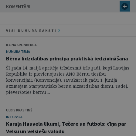
KOMENTĀRI
VISI NUMURA RAKSTI
ILONA KRONBERGA
NUMURA TĒMA
Bērna līdzdalības principa praktiskā iedzīvināšana
Šī gada 14. maijā apritēja trīsdesmit trīs gadi, kopš Latvijas
Republika ir pievienojusies ANO Bērnu tiesību
konvencijai1 (Konvencija), savukārt ik gadu 1. jūnijā
atzīmējam Starptautisko bērnu aizsardzības dienu. Tādēļ,
pievēršoties bērnu ...
ULDIS KRASTIŅŠ
INTERVIJA
Karaļa Hauvela likumi, Tečere un futbols: cīņa par
Velsu un velsiešu valodu