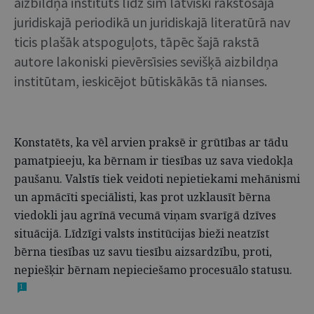
aizbildņa institūts līdz šim latviski rakstošajā
juridiskajā periodikā un juridiskajā literatūrā nav
ticis plašāk atspoguļots, tāpēc šajā rakstā
autore lakoniski pievērsīsies sevišķā aizbildņa
institūtam, ieskicējot būtiskākās tā nianses.
Konstatēts, ka vēl arvien praksē ir grūtības ar tādu
pamatpieeju, ka bērnam ir tiesības uz sava viedokļa
paušanu. Valstīs tiek veidoti nepietiekami mehānismi
un apmācīti speciālisti, kas prot uzklausīt bērna
viedokli jau agrīnā vecumā viņam svarīgā dzīves
situācijā. Līdzīgi valsts institūcijas bieži neatzīst
bērna tiesības uz savu tiesību aizsardzību, proti,
nepiešķir bērnam nepieciešamo procesuālo statusu.
1