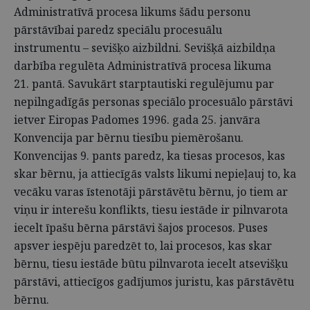
Administratīvā procesa likums šādu personu
pārstāvībai paredz speciālu procesuālu
instrumentu – sevišķo aizbildni. Sevišķā aizbildņa
darbība regulēta Administratīvā procesa likuma
21. pantā. Savukārt starptautiski regulējumu par
nepilngadīgās personas speciālo procesuālo pārstāvi
ietver Eiropas Padomes 1996. gada 25. janvāra
Konvencija par bērnu tiesību piemērošanu.
Konvencijas 9. pants paredz, ka tiesas procesos, kas
skar bērnu, ja attiecīgās valsts likumi nepieļauj to, ka
vecāku varas īstenotāji pārstāvētu bērnu, jo tiem ar
viņu ir interešu konflikts, tiesu iestāde ir pilnvarota
iecelt īpašu bērna pārstāvi šajos procesos. Puses
apsver iespēju paredzēt to, lai procesos, kas skar
bērnu, tiesu iestāde būtu pilnvarota iecelt atsevišķu
pārstāvi, attiecīgos gadījumos juristu, kas pārstāvētu
bērnu.