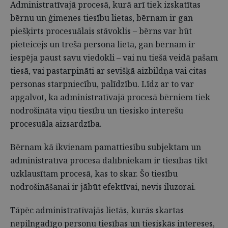
Administratīvajā procesā, kurā arī tiek izskatītas
bērnu un ģimenes tiesību lietas, bērnam ir gan
piešķirts procesuālais stāvoklis – bērns var būt
pieteicējs un trešā persona lietā, gan bērnam ir
iespēja paust savu viedokli – vai nu tiešā veidā pašam
tiesā, vai pastarpināti ar sevišķā aizbildņa vai citas
personas starpniecību, palīdzību. Līdz ar to var
apgalvot, ka administratīvajā procesā bērniem tiek
nodrošināta viņu tiesību un tiesisko interešu
procesuāla aizsardzība.
Bērnam kā ikvienam pamattiesību subjektam un
administratīvā procesa dalībniekam ir tiesības tikt
uzklausītam procesā, kas to skar. Šo tiesību
nodrošināšanai ir jābūt efektīvai, nevis iluzorai.
Tāpēc administratīvajās lietās, kurās skartas
nepilngadīgo personu tiesības un tiesiskās intereses,