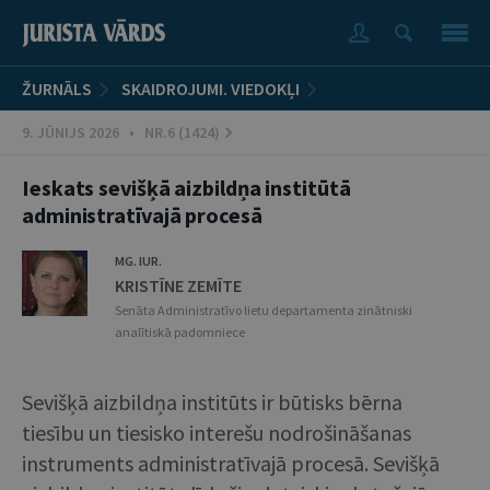
ŽURNĀLS
SKAIDROJUMI. VIEDOKĻI
9. JŪNIJS 2026 • NR.6 (1424)
Ieskats sevišķā aizbildņa institūtā
administratīvajā procesā
MG. IUR.
KRISTĪNE ZEMĪTE
Senāta Administratīvo lietu departamenta zinātniski
analītiskā padomniece
Sevišķā aizbildņa institūts ir būtisks bērna
tiesību un tiesisko interešu nodrošināšanas
instruments administratīvajā procesā. Sevišķā