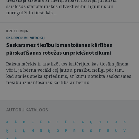
tiesiskajā sistēmā ar mērķi atpazīt Latvijai juridiski
saistošus starptautiskos cilvēktiesību līgumus un
noregulēt to tiesiskās ...
ILZE CELMIŅA
SKAIDROJUMI. VIEDOKĻI
Saskarsmes tiesību izmantošanas kārtības
pārskatīšanas robežas un priekšnoteikumi
Raksta mērķis ir analizēt tos kritērijus, kas tiesām jāņem
vērā, ja bērna vecāki ceļ jaunu prasību neilgi pēc tam,
kad stājies spēkā spriedums, ar kuru noteikta saskarsmes
tiesību izmantošanas kārtība ar bērnu.
AUTORU KATALOGS
A
Ā
B
C
Č
D
E
Ē
F
G
Ģ
H
I
J
K
Ķ
L
Ļ
M
N
Ņ
O
P
R
S
Š
T
U
Ū
V