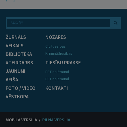
Z
Ž
ŽURNĀLS
NOZARES
VEIKALS
Civiltiesības
BIBLIOTĒKA
Krimināltiesības
#TEIRDARBS
TIESĪBU PRAKSE
JAUNUMI
EST nolēmumi
AFIŠA
ECT nolēmumi
FOTO / VIDEO
KONTAKTI
VĒSTKOPA
MOBILĀ VERSIJA /
PILNĀ VERSIJA