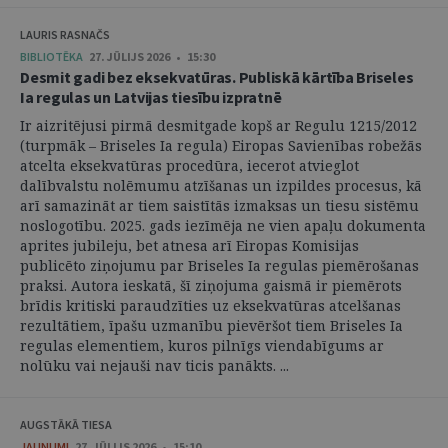
LAURIS RASNAČS
BIBLIOTĒKA
27. JŪLIJS 2026 • 15:30
Desmit gadi bez eksekvatūras. Publiskā kārtība Briseles
Ia regulas un Latvijas tiesību izpratnē
Ir aizritējusi pirmā desmitgade kopš ar Regulu 1215/2012
(turpmāk – Briseles Ia regula) Eiropas Savienības robežās
atcelta eksekvatūras procedūra, iecerot atvieglot
dalībvalstu nolēmumu atzīšanas un izpildes procesus, kā
arī samazināt ar tiem saistītās izmaksas un tiesu sistēmu
noslogotību. 2025. gads iezīmēja ne vien apaļu dokumenta
aprites jubileju, bet atnesa arī Eiropas Komisijas
publicēto ziņojumu par Briseles Ia regulas piemērošanas
praksi. Autora ieskatā, šī ziņojuma gaismā ir piemērots
brīdis kritiski paraudzīties uz eksekvatūras atcelšanas
rezultātiem, īpašu uzmanību pievēršot tiem Briseles Ia
regulas elementiem, kuros pilnīgs viendabīgums ar
nolūku vai nejauši nav ticis panākts. ...
AUGSTĀKĀ TIESA
JAUNUMI
27. JŪLIJS 2026 • 15:10