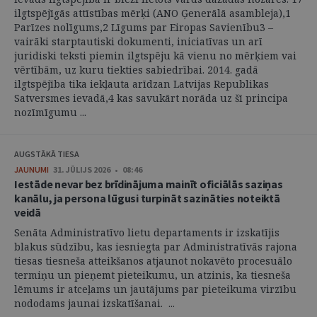
ilgtspējīgās attīstības mērķi (ANO Ģenerālā asambleja),1
Parīzes nolīgums,2 Līgums par Eiropas Savienību3 –
vairāki starptautiski dokumenti, iniciatīvas un arī
juridiski teksti piemin ilgtspēju kā vienu no mērķiem vai
vērtībām, uz kuru tiekties sabiedrībai. 2014. gadā
ilgtspējība tika iekļauta arīdzan Latvijas Republikas
Satversmes ievadā,4 kas savukārt norāda uz šī principa
nozīmīgumu ...
AUGSTĀKĀ TIESA
JAUNUMI
31. JŪLIJS 2026 • 08:46
Iestāde nevar bez brīdinājuma mainīt oficiālās saziņas
kanālu, ja persona lūgusi turpināt sazināties noteiktā
veidā
Senāta Administratīvo lietu departaments ir izskatījis
blakus sūdzību, kas iesniegta par Administratīvās rajona
tiesas tiesneša atteikšanos atjaunot nokavēto procesuālo
termiņu un pieņemt pieteikumu, un atzinis, ka tiesneša
lēmums ir atceļams un jautājums par pieteikuma virzību
nododams jaunai izskatīšanai. ...