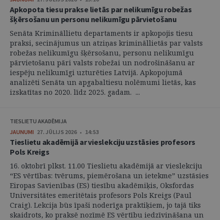
Apkopota tiesu prakse lietās par nelikumīgu robežas
šķērsošanu un personu nelikumīgu pārvietošanu
Senāta Krimināllietu departaments ir apkopojis tiesu
praksi, secinājumus un atziņas krimināllietās par valsts
robežas nelikumīgu šķērsošanu, personu nelikumīgu
pārvietošanu pāri valsts robežai un nodrošināšanu ar
iespēju nelikumīgi uzturēties Latvijā. Apkopojumā
analizēti Senāta un apgabaltiesu nolēmumi lietās, kas
izskatītas no 2020. līdz 2025. gadam. ...
TIESLIETU AKADĒMIJA
JAUNUMI
27. JŪLIJS 2026 • 14:53
Tieslietu akadēmijā ar vieslekciju uzstāsies profesors
Pols Kreigs
16. oktobrī plkst. 11.00 Tieslietu akadēmijā ar vieslekciju
“ES vērtības: tvērums, piemērošana un ietekme” uzstāsies
Eiropas Savienības (ES) tiesību akadēmiķis, Oksfordas
Universitātes emeritētais profesors Pols Kreigs (Paul
Craig). Lekcija būs īpaši noderīga praktiķiem, jo tajā tiks
skaidrots, ko praksē nozīmē ES vērtību iedzīvināšana un