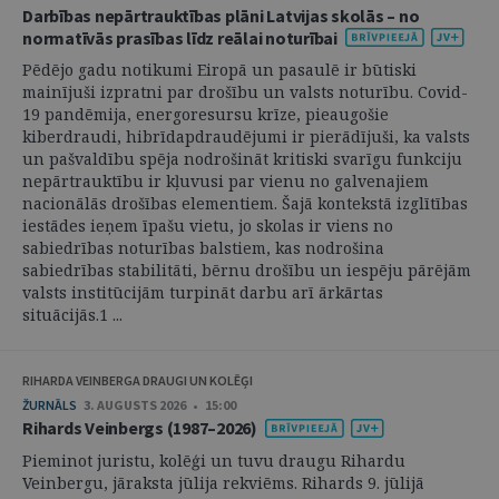
Darbības nepārtrauktības plāni Latvijas skolās – no
normatīvās prasības līdz reālai noturībai
Pēdējo gadu notikumi Eiropā un pasaulē ir būtiski
mainījuši izpratni par drošību un valsts noturību. Covid-
19 pandēmija, energoresursu krīze, pieaugošie
kiberdraudi, hibrīdapdraudējumi ir pierādījuši, ka valsts
un pašvaldību spēja nodrošināt kritiski svarīgu funkciju
nepārtrauktību ir kļuvusi par vienu no galvenajiem
nacionālās drošības elementiem. Šajā kontekstā izglītības
iestādes ieņem īpašu vietu, jo skolas ir viens no
sabiedrības noturības balstiem, kas nodrošina
sabiedrības stabilitāti, bērnu drošību un iespēju pārējām
valsts institūcijām turpināt darbu arī ārkārtas
situācijās.1 ...
RIHARDA VEINBERGA DRAUGI UN KOLĒĢI
ŽURNĀLS
3. AUGUSTS 2026 • 15:00
Rihards Veinbergs (1987–2026)
Pieminot juristu, kolēģi un tuvu draugu Rihardu
Veinbergu, jāraksta jūlija rekviēms. Rihards 9. jūlijā