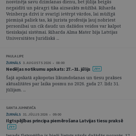
nosvinēja savu dzimšanas dienu, bet jūlija beigās
negaidīti un pāragri tika aizsaukts mūžībā. Riharda
Veinberga dzīvi ir svarīgi ietērpt vārdos, lai mūžīgā
piemiņā paliek tas, kā jurista profesija ļauj nobriest
personībai un cik daudz un dažādos veidos var kalpot
tiesiskajai sistēmai. Riharda Alma Mater bija Latvijas
Universitātes Juridiskā ...
PAULA LIPE
ŽURNĀLS
3. AUGUSTS 2026 • 08:00
Nedēļas notikumu apskats: 27.–31. jūlijs
Šajā apskatā apkopotas likumdošanas un tiesu prakses
aktualitātes par laika posmu no 2026. gada 27. līdz 31.
jūlijam. ...
SANTA JUHNEVIČA
ŽURNĀLS
31. JŪLIJS 2026 • 09:00
Ilgtspējības principa piemērošana Latvijas tiesu praksē
Ievads Ilgtspējība ir bieži lietots vārds dažādās nozarēs. 17