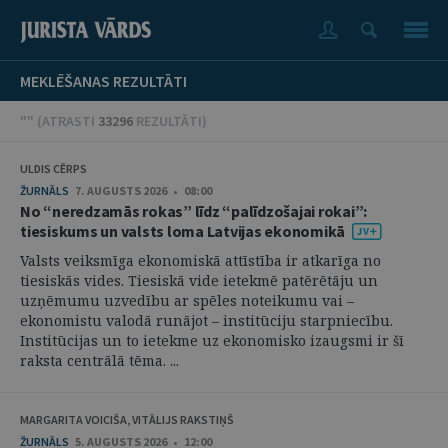
MEKLĒŠANAS REZULTĀTI
"" (
ATRASTI
33296
REZULTĀTI
)
ULDIS CĒRPS
ŽURNĀLS
7. AUGUSTS 2026 • 08:00
No “neredzamās rokas” līdz “palīdzošajai rokai”:
tiesiskums un valsts loma Latvijas ekonomikā
Valsts veiksmīga ekonomiskā attīstība ir atkarīga no
tiesiskās vides. Tiesiskā vide ietekmē patērētāju un
uzņēmumu uzvedību ar spēles noteikumu vai –
ekonomistu valodā runājot – institūciju starpniecību.
Institūcijas un to ietekme uz ekonomisko izaugsmi ir šī
raksta centrālā tēma. ...
MARGARITA VOICIŠA, VITĀLIJS RAKSTIŅŠ
ŽURNĀLS
5. AUGUSTS 2026 • 12:00