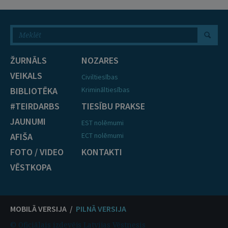
ŽURNĀLS
NOZARES
VEIKALS
Civiltiesības
BIBLIOTĒKA
Krimināltiesības
#TEIRDARBS
TIESĪBU PRAKSE
JAUNUMI
EST nolēmumi
AFIŠA
ECT nolēmumi
FOTO / VIDEO
KONTAKTI
VĒSTKOPA
MOBILĀ VERSIJA /
PILNĀ VERSIJA
© Oficiālais izdevējs Latvijas Vēstnesis