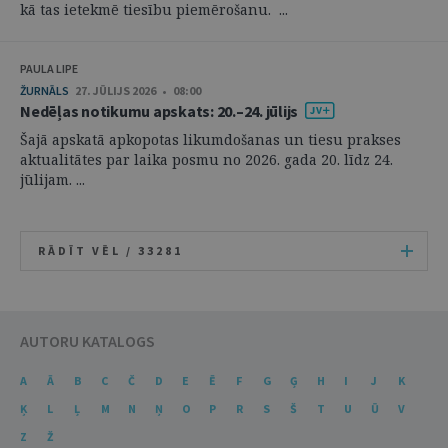
kā tas ietekmē tiesību piemērošanu. ...
PAULA LIPE
ŽURNĀLS
27. JŪLIJS 2026 • 08:00
Nedēļas notikumu apskats: 20.–24. jūlijs
Šajā apskatā apkopotas likumdošanas un tiesu prakses
aktualitātes par laika posmu no 2026. gada 20. līdz 24.
jūlijam. ...
RĀDĪT VĒL /
33281
AUTORU KATALOGS
A
Ā
B
C
Č
D
E
Ē
F
G
Ģ
H
I
J
K
Ķ
L
Ļ
M
N
Ņ
O
P
R
S
Š
T
U
Ū
V
Z
Ž