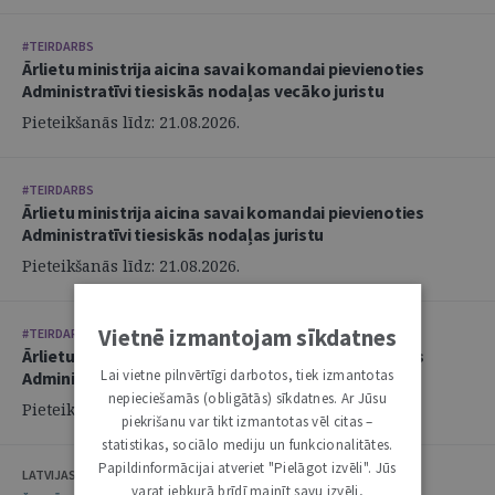
#TEIRDARBS
Ārlietu ministrija aicina savai komandai pievienoties
Administratīvi tiesiskās nodaļas vecāko juristu
Pieteikšanās līdz: 21.08.2026.
#TEIRDARBS
Ārlietu ministrija aicina savai komandai pievienoties
Administratīvi tiesiskās nodaļas juristu
Pieteikšanās līdz: 21.08.2026.
Vietnē izmantojam sīkdatnes
#TEIRDARBS
Ārlietu ministrija aicina savai komandai pievienoties
Lai vietne pilnvērtīgi darbotos, tiek izmantotas
Administratīvi tiesiskās nodaļas juristu
nepieciešamās (obligātās) sīkdatnes. Ar Jūsu
Pieteikšanās līdz: 21.08.2026.
piekrišanu var tikt izmantotas vēl citas –
statistikas, sociālo mediju un funkcionalitātes.
Papildinformācijai atveriet "Pielāgot izvēli". Jūs
LATVIJAS ZVĒRINĀTU ADVOKĀTU PADOME
varat jebkurā brīdī mainīt savu izvēli,