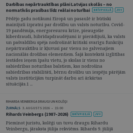
Darbības nepārtrauktības plāni Latvijas skolās – no
normatīvās prasības līdz reālai noturībai
Pēdējo gadu notikumi Eiropā un pasaulē ir būtiski
mainījuši izpratni par drošību un valsts noturību. Covid-
19 pandēmija, energoresursu krīze, pieaugošie
kiberdraudi, hibrīdapdraudējumi ir pierādījuši, ka valsts
un pašvaldību spēja nodrošināt kritiski svarīgu funkciju
nepārtrauktību ir kļuvusi par vienu no galvenajiem
nacionālās drošības elementiem. Šajā kontekstā izglītības
iestādes ieņem īpašu vietu, jo skolas ir viens no
sabiedrības noturības balstiem, kas nodrošina
sabiedrības stabilitāti, bērnu drošību un iespēju pārējām
valsts institūcijām turpināt darbu arī ārkārtas
situācijās.1 ...
RIHARDA VEINBERGA DRAUGI UN KOLĒĢI
ŽURNĀLS
3. AUGUSTS 2026 • 15:00
Rihards Veinbergs (1987–2026)
Pieminot juristu, kolēģi un tuvu draugu Rihardu
Veinbergu, jāraksta jūlija rekviēms. Rihards 9. jūlijā