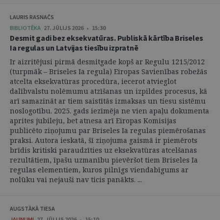
LAURIS RASNAČS
BIBLIOTĒKA
27. JŪLIJS 2026 • 15:30
Desmit gadi bez eksekvatūras. Publiskā kārtība Briseles
Ia regulas un Latvijas tiesību izpratnē
Ir aizritējusi pirmā desmitgade kopš ar Regulu 1215/2012
(turpmāk – Briseles Ia regula) Eiropas Savienības robežās
atcelta eksekvatūras procedūra, iecerot atvieglot
dalībvalstu nolēmumu atzīšanas un izpildes procesus, kā
arī samazināt ar tiem saistītās izmaksas un tiesu sistēmu
noslogotību. 2025. gads iezīmēja ne vien apaļu dokumenta
aprites jubileju, bet atnesa arī Eiropas Komisijas
publicēto ziņojumu par Briseles Ia regulas piemērošanas
praksi. Autora ieskatā, šī ziņojuma gaismā ir piemērots
brīdis kritiski paraudzīties uz eksekvatūras atcelšanas
rezultātiem, īpašu uzmanību pievēršot tiem Briseles Ia
regulas elementiem, kuros pilnīgs viendabīgums ar
nolūku vai nejauši nav ticis panākts. ...
AUGSTĀKĀ TIESA
JAUNUMI
27. JŪLIJS 2026 • 15:10