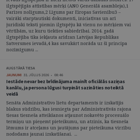
ilgtspējīgās attīstības mērķi (ANO Ģenerālā asambleja),1
Parīzes nolīgums,2 Līgums par Eiropas Savienību3 –
vairāki starptautiski dokumenti, iniciatīvas un arī
juridiski teksti piemin ilgtspēju kā vienu no mērķiem vai
vērtībām, uz kuru tiekties sabiedrībai. 2014. gadā
ilgtspējība tika iekļauta arīdzan Latvijas Republikas
Satversmes ievadā,4 kas savukārt norāda uz šī principa
nozīmīgumu ...
AUGSTĀKĀ TIESA
JAUNUMI
31. JŪLIJS 2026 • 08:46
Iestāde nevar bez brīdinājuma mainīt oficiālās saziņas
kanālu, ja persona lūgusi turpināt sazināties noteiktā
veidā
Senāta Administratīvo lietu departaments ir izskatījis
blakus sūdzību, kas iesniegta par Administratīvās rajona
tiesas tiesneša atteikšanos atjaunot nokavēto procesuālo
termiņu un pieņemt pieteikumu, un atzinis, ka tiesneša
lēmums ir atceļams un jautājums par pieteikuma virzību
nododams jaunai izskatīšanai. ...