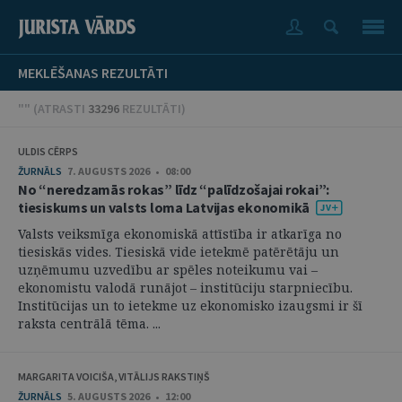
MEKLĒŠANAS REZULTĀTI
"" (
ATRASTI
33296
REZULTĀTI
)
ULDIS CĒRPS
ŽURNĀLS
7. AUGUSTS 2026 • 08:00
No “neredzamās rokas” līdz “palīdzošajai rokai”:
tiesiskums un valsts loma Latvijas ekonomikā
Valsts veiksmīga ekonomiskā attīstība ir atkarīga no
tiesiskās vides. Tiesiskā vide ietekmē patērētāju un
uzņēmumu uzvedību ar spēles noteikumu vai –
ekonomistu valodā runājot – institūciju starpniecību.
Institūcijas un to ietekme uz ekonomisko izaugsmi ir šī
raksta centrālā tēma. ...
MARGARITA VOICIŠA, VITĀLIJS RAKSTIŅŠ
ŽURNĀLS
5. AUGUSTS 2026 • 12:00