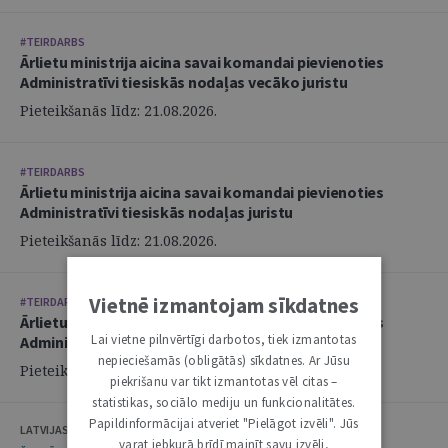
#TEIRDARBS
Ārlietu ministrija aicina savai komandai pievienoties
Administratīvi tiesiskās nodaļas vecāko juristu
Pieteikšanās līdz: 21.08.2026.
#TEIRDARBS
Ārlietu ministrija aicina savai komandai pievienoties
Administratīvi tiesiskās nodaļas juristu
Pieteikšanās līdz: 21.08.2026.
Vietnē izmantojam sīkdatnes
#TEIRDARBS
Ārlietu ministrija aicina savai komandai pievienoties
Lai vietne pilnvērtīgi darbotos, tiek izmantotas
Administratīvi tiesiskās nodaļas juristu
nepieciešamās (obligātās) sīkdatnes. Ar Jūsu
Pieteikšanās līdz: 21.08.2026.
piekrišanu var tikt izmantotas vēl citas –
statistikas, sociālo mediju un funkcionalitātes.
Papildinformācijai atveriet "Pielāgot izvēli". Jūs
LATVIJAS ZVĒRINĀTU ADVOKĀTU PADOME
varat jebkurā brīdī mainīt savu izvēli,