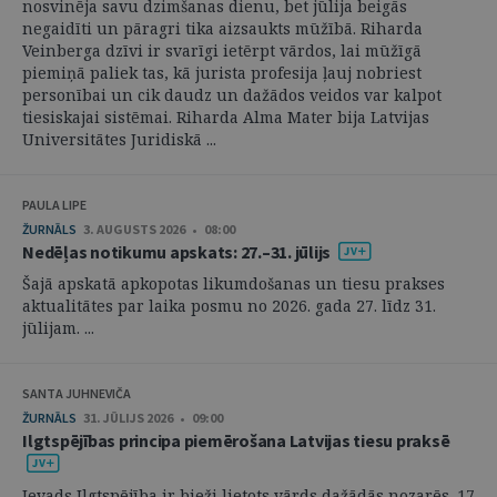
nosvinēja savu dzimšanas dienu, bet jūlija beigās
negaidīti un pāragri tika aizsaukts mūžībā. Riharda
Veinberga dzīvi ir svarīgi ietērpt vārdos, lai mūžīgā
piemiņā paliek tas, kā jurista profesija ļauj nobriest
personībai un cik daudz un dažādos veidos var kalpot
tiesiskajai sistēmai. Riharda Alma Mater bija Latvijas
Universitātes Juridiskā ...
PAULA LIPE
ŽURNĀLS
3. AUGUSTS 2026 • 08:00
Nedēļas notikumu apskats: 27.–31. jūlijs
Šajā apskatā apkopotas likumdošanas un tiesu prakses
aktualitātes par laika posmu no 2026. gada 27. līdz 31.
jūlijam. ...
SANTA JUHNEVIČA
ŽURNĀLS
31. JŪLIJS 2026 • 09:00
Ilgtspējības principa piemērošana Latvijas tiesu praksē
Ievads Ilgtspējība ir bieži lietots vārds dažādās nozarēs. 17