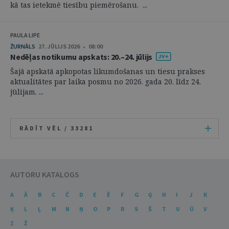
kā tas ietekmē tiesību piemērošanu. ...
PAULA LIPE
ŽURNĀLS
27. JŪLIJS 2026 • 08:00
Nedēļas notikumu apskats: 20.–24. jūlijs
Šajā apskatā apkopotas likumdošanas un tiesu prakses
aktualitātes par laika posmu no 2026. gada 20. līdz 24.
jūlijam. ...
RĀDĪT VĒL /
33281
AUTORU KATALOGS
A
Ā
B
C
Č
D
E
Ē
F
G
Ģ
H
I
J
K
Ķ
L
Ļ
M
N
Ņ
O
P
R
S
Š
T
U
Ū
V
Z
Ž