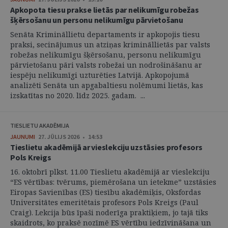
Apkopota tiesu prakse lietās par nelikumīgu robežas
šķērsošanu un personu nelikumīgu pārvietošanu
Senāta Krimināllietu departaments ir apkopojis tiesu
praksi, secinājumus un atziņas krimināllietās par valsts
robežas nelikumīgu šķērsošanu, personu nelikumīgu
pārvietošanu pāri valsts robežai un nodrošināšanu ar
iespēju nelikumīgi uzturēties Latvijā. Apkopojumā
analizēti Senāta un apgabaltiesu nolēmumi lietās, kas
izskatītas no 2020. līdz 2025. gadam. ...
TIESLIETU AKADĒMIJA
JAUNUMI
27. JŪLIJS 2026 • 14:53
Tieslietu akadēmijā ar vieslekciju uzstāsies profesors
Pols Kreigs
16. oktobrī plkst. 11.00 Tieslietu akadēmijā ar vieslekciju
“ES vērtības: tvērums, piemērošana un ietekme” uzstāsies
Eiropas Savienības (ES) tiesību akadēmiķis, Oksfordas
Universitātes emeritētais profesors Pols Kreigs (Paul
Craig). Lekcija būs īpaši noderīga praktiķiem, jo tajā tiks
skaidrots, ko praksē nozīmē ES vērtību iedzīvināšana un