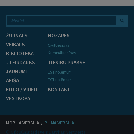
ŽURNĀLS
NOZARES
VEIKALS
Civiltiesības
BIBLIOTĒKA
Krimināltiesības
#TEIRDARBS
TIESĪBU PRAKSE
JAUNUMI
EST nolēmumi
AFIŠA
ECT nolēmumi
FOTO / VIDEO
KONTAKTI
VĒSTKOPA
MOBILĀ VERSIJA /
PILNĀ VERSIJA
© Oficiālais izdevējs Latvijas Vēstnesis