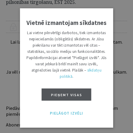
pilsonības tirgošanu, EST 2025.
Vietnē izmantojam sīkdatnes
ŠIS RAKSTS PIEEJAMS “JURISTA VĀRDA” ABONENTIEM
Lai vietne pilnvērtīgi darbotos, tiek izmantotas
nepieciešamās (obligātās) sīkdatnes. Ar Jūsu
Lai lasītu šo rakstu tālāk, Tev jābūt žurnāla abonentam.
piekrišanu var tikt izmantotas vēl citas –
Esošos abonentus lūdzam autorizēties:
statistikas, sociālo mediju un funkcionalitātes.
Papildinformācijai atveriet "Pielāgot izvēli". Jūs
varat jebkurā brīdī mainīt savu izvēli,
atgriežoties šajā vietnē. Plašāk –
sīkdatņu
Ja vēl neesi abonents, aicinām pievienoties lasītāju pulkam.
politikā
.
Iegūsi tūlītēju piekļuvi digitālajam saturam!
ABONĒT
PIEŅEMT VISAS
Piedāvājam trīs abonementu veidus. Vienam lietotājam
PIELĀGOT IZVĒLI
piemērotākais ir "Mazais" (3, 6 un 12 mēnešiem).
Abonentu ieguvumi: