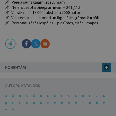
Pieeja jaunākajam izdevumam
Neierobežota pieeja arhīvam – 24 h/7 d.
Vairāk nekā 18 000 rakstu un 2000 autoru
Visi tematiskie numuri un ikgadējie grāmatžurnāli
Personalizētās iespējas – piezīmes, citāti, mapes
0
KOMENTĀRI
AUTORU KATALOGS
A
Ā
B
C
Č
D
E
Ē
F
G
Ģ
H
I
J
K
Ķ
L
Ļ
M
N
Ņ
O
P
R
S
Š
T
U
Ū
V
Z
Ž