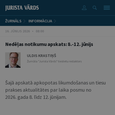
ŽURNĀLS
INFORMĀCIJA
16. JŪNIJS 2026 • 08:00
Nedēļas notikumu apskats: 8.-12. jūnijs
ULDIS KRASTIŅŠ
Žurnāla "Jurista Vārds" tieslietu redaktors
Šajā apskatā apkopotas likumdošanas un tiesu
prakses aktualitātes par laika posmu no
2026. gada 8. līdz 12. jūnijam.