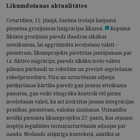
Likumdošanas aktualitātes
Ceturtdien, 11. jūnijā, Saeima trešajā lasījumā
pieņēma grozījumus Imigrācijas likumā.
Kopumā
1
likuma grozījumi paredz daudzus sīkākus
noteikumus, lai apgrūtinātu ieceļošanu valstī –
piemēram, likumprojekts pievēršas jautājumam par
t.s. fiktīvo migrāciju; paredz sīkāku trešo valstu
pilsoņu pārbaudi uz robežām un precizē atgriešanas
robežprocedūru. Vīzu un uzturēšanās atļauju
piešķiršanas kārtība paredz gan jaunus atteikuma
pamatus, gan veikt stingrāku kontroli vēl pirms
ieceļošanas valstī, kā arī izvirzītas jaunas integrācijas
prasības, piemēram, valodas zināšanas. Uzmanību
sevišķi piesaista likumprojekta 27. pants, kas atjauno
iespēju iegādāties termiņuzturēšanās atļaujas par
naudu. Nedaudz atšķirīgā kontekstā, saistībā ar