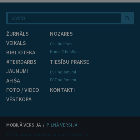
ŽURNĀLS
NOZARES
VEIKALS
Civiltiesības
BIBLIOTĒKA
Krimināltiesības
#TEIRDARBS
TIESĪBU PRAKSE
JAUNUMI
EST nolēmumi
AFIŠA
ECT nolēmumi
FOTO / VIDEO
KONTAKTI
VĒSTKOPA
MOBILĀ VERSIJA /
PILNĀ VERSIJA
© Oficiālais izdevējs Latvijas Vēstnesis