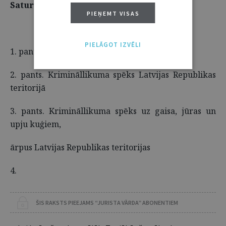
Saturā
PIEŅEMT VISAS
I nodaļa. Vispārīgie noteikumi
PIELĀGOT IZVĒLI
1. pants. Kriminālatbildības pamats
2. pants. Krimināllikuma spēks Latvijas Republikas
teritorijā
3. pants. Krimināllikuma spēks uz gaisa, jūras un
upju kuģiem,
ārpus Latvijas Republikas teritorijas
4.
ŠIS RAKSTS PIEEJAMS “JURISTA VĀRDA” ABONENTIEM