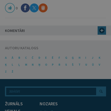
0
KOMENTĀRI
AUTORU KATALOGS
A
Ā
B
C
Č
D
E
Ē
F
G
Ģ
H
I
J
K
Ķ
L
Ļ
M
N
Ņ
O
P
R
S
Š
T
U
Ū
V
Z
Ž
ŽURNĀLS
NOZARES