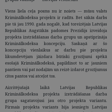
Viens liela ceļa posms nu ir noiets — mūsu valsts
Kriminālkodeksa projekts ir radīts. Bet sākās darbs
pie tā jau 1990. gada nogalē, kad toreizējais Latvijas
Republikas Augstākās padomes Prezidijs izveidoja
projekta izstrādāšanas darba grupu un apstiprināja
Kriminālkodeksa koncepciju. Saskaņā ar šo
koncepciju vienlaikus ar darbu pie projekta
likumdevējam jāizdara būtiski grozījumi spēkā
esošajā Kriminālkodeksā, papildinot to ar jauniem
pantiem vai pat nodaļām un reizē izdarot grozījumus
citos pantos vai atceļot tos.
Aizritējušajā laikā Latvijas Republikas
Kriminālkodeksa projekta izstrādāšanas darba
grupa sagatavojusi jau otro projekta variantu.
Pirmais projekta variants bija iesniegts Latvijas