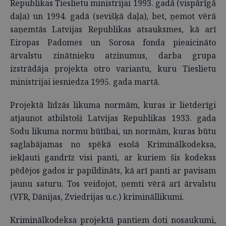
Republikas Tieslietu ministrijai 1993. gadā (vispārīgā
daļa) un 1994. gadā (sevišķā daļa), bet, ņemot vērā
saņemtās Latvijas Republikas atsauksmes, kā arī
Eiropas Padomes un Sorosa fonda pieaicināto
ārvalstu zinātnieku atzinumus, darba grupa
izstrādāja projekta otro variantu, kuru Tieslietu
ministrijai iesniedza 1995. gada martā.
Projektā līdzās likuma normām, kuras ir lietderīgi
atjaunot atbilstoši Latvijas Republikas 1933. gada
Sodu likuma normu būtībai, un normām, kuras būtu
saglabājamas no spēkā esošā Kriminālkodeksa,
iekļauti gandrīz visi panti, ar kuriem šis kodekss
pēdējos gados ir papildināts, kā arī panti ar pavisam
jaunu saturu. Tos veidojot, ņemti vērā arī ārvalstu
(VFR, Dānijas, Zviedrijas u.c.) krimināllikumi.
Kriminālkodeksa projektā pantiem doti nosaukumi,