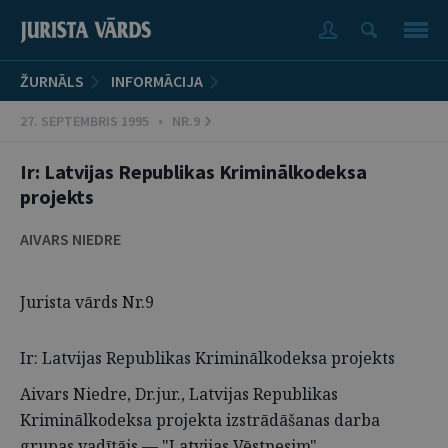
ŽURNĀLS
INFORMĀCIJA
27. SEPTEMBRIS 1995 • NR.9
Ir: Latvijas Republikas Kriminālkodeksa
projekts
AIVARS NIEDRE
Jurista vārds Nr.9
Ir: Latvijas Republikas Kriminālkodeksa projekts
Aivars Niedre, Dr.jur., Latvijas Republikas
Kriminālkodeksa projekta izstrādāšanas darba
grupas vadītājs — "Latvijas Vēstnesim"