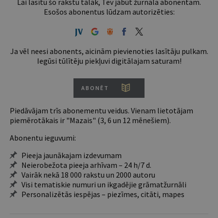
Lai lasītu šo rakstu tālāk, Tev jābūt žurnāla abonentam.
Esošos abonentus lūdzam autorizēties:
Ja vēl neesi abonents, aicinām pievienoties lasītāju pulkam.
Iegūsi tūlītēju piekļuvi digitālajam saturam!
ABONĒT
Piedāvājam trīs abonementu veidus. Vienam lietotājam
piemērotākais ir "Mazais" (3, 6 un 12 mēnešiem).
Abonentu ieguvumi:
Pieeja jaunākajam izdevumam
Neierobežota pieeja arhīvam – 24 h/7 d.
Vairāk nekā 18 000 rakstu un 2000 autoru
Visi tematiskie numuri un ikgadējie grāmatžurnāli
Personalizētās iespējas – piezīmes, citāti, mapes