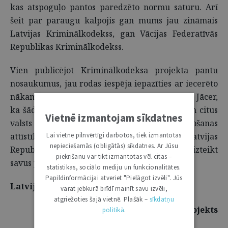
kas atspoguļo pantos paredzēto normu saturu. Arī
šeit par paraugu kalpojis gan mums jau zināmais
Latvijas Kriminālkodekss, gan Vācijas Federatīvās
Republikas Kriminālkodekss.
Vien publicējot Kriminālkodeksa projekta pantu
nosaukumus, jau rodas iespēja iepazīties ar iecerēto
nākamā krimināllikuma struktūru un saturu. Jācer,
ka šāda publikācija rosinās Latvijas juristus un citus
Vietnē izmantojam sīkdatnes
valsts iedzīvotājus, kuriem rūp mūsu likumdošanas
attīstība, arī tuvāk iepazīties ar pašu Latvijas
Lai vietne pilnvērtīgi darbotos, tiek izmantotas
nepieciešamās (obligātās) sīkdatnes. Ar Jūsu
Republikas Kriminālkodeksa projektu un izteikt
piekrišanu var tikt izmantotas vēl citas –
savus papildinājumus vai vērtējumu.
statistikas, sociālo mediju un funkcionalitātes.
Papildinformācijai atveriet "Pielāgot izvēli". Jūs
Latvijas Republikas Kriminālkodekss
varat jebkurā brīdī mainīt savu izvēli,
atgriežoties šajā vietnē. Plašāk –
sīkdatņu
Projekts
politikā
.