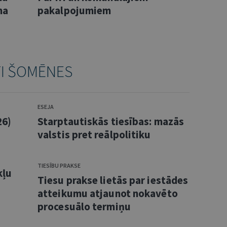
na
pakalpojumiem
TI ŠOMĒNES
ESEJA
26)
Starptautiskās tiesības: mazās
valstis pret reālpolitiku
TIESĪBU PRAKSE
kļu
Tiesu prakse lietās par iestādes
atteikumu atjaunot nokavēto
procesuālo termiņu