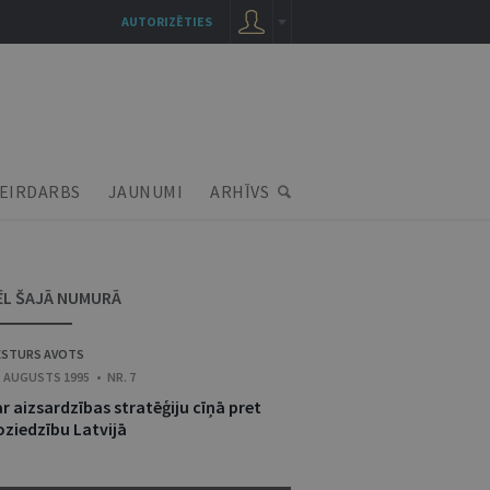
AUTORIZĒTIES
EIRDARBS
JAUNUMI
ARHĪVS
ĒL ŠAJĀ NUMURĀ
ESTURS AVOTS
. AUGUSTS 1995 • NR. 7
r aizsardzības stratēģiju cīņā pret
oziedzību Latvijā