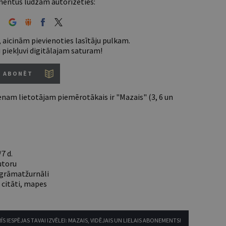
entus lūdzam autorizēties:
 aicinām pievienoties lasītāju pulkam.
u piekļuvi digitālajam saturam!
ABONĒT
nam lietotājam piemērotākais ir "Mazais" (3, 6 un
7 d.
utoru
e grāmatžurnāli
 citāti, mapes
ĪS IESPĒJAS TAVAI IZVĒLEI: MAZAIS, VIDĒJAIS UN LIELAIS ABONEMENTS!