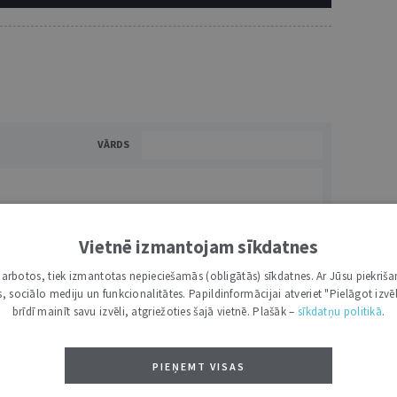
VĀRDS
Vietnē izmantojam sīkdatnes
i darbotos, tiek izmantotas nepieciešamās (obligātās) sīkdatnes. Ar Jūsu piekriša
kas, sociālo mediju un funkcionalitātes. Papildinformācijai atveriet "Pielāgot izvēl
brīdī mainīt savu izvēli, atgriežoties šajā vietnē. Plašāk –
sīkdatņu politikā
.
NĀKT:
PIEVIENOT
PIEŅEMT VISAS