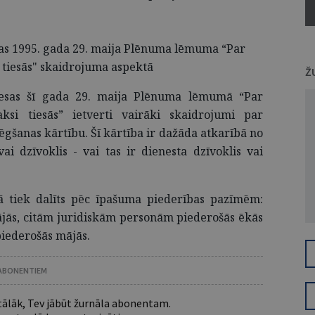
sas 1995. gada 29. maija Plēnuma lēmuma “Par
i tiesās" skaidrojuma aspektā
Ž
tiesas šī gada 29. maija Plēnuma lēmumā “Par
aksi tiesās” ietverti vairāki skaidrojumi par
ēgšanas kārtību. Šī kārtība ir dažāda atkarībā no
i dzīvoklis - vai tas ir dienesta dzīvoklis vai
ā tiek dalīts pēc īpašuma piederības pazīmēm:
ājās, citām juridiskām personām piederošās ēkās
piederošās mājās.
 ABONENTIEM
 tālāk, Tev jābūt žurnāla abonentam.