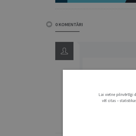
0 KOMENTĀRI
3000
Lai vietne pilnvērtīg
vēl citas – statisti
IE
KOMENTĒŠANAS NOTEIKUMI