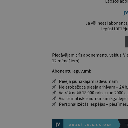
Esošos abon
Ja vēl neesi abonents,
Iegūsi tūlītēj
Piedāvājam trīs abonementu veidus. Vie
12 mēnešiem).
Abonentu ieguvumi:
Pieeja jaunākajam izdevumam
Neierobežota pieeja arhīvam – 24 h/
Vairāk nekā 18 000 rakstu un 2000 a
Visi tematiskie numuri un ikgadēji
Personalizētās iespējas – piezīmes,
ABONĒ 2026.GADAM!
TR