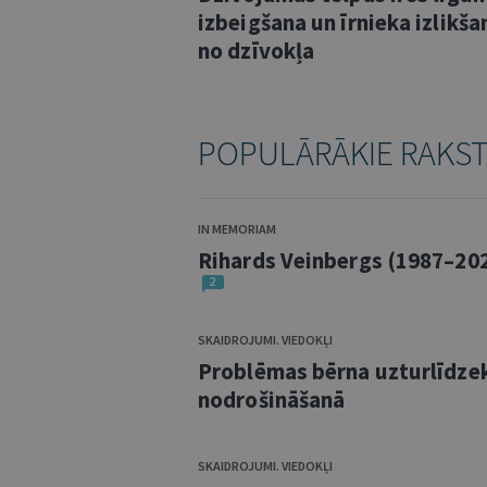
izbeigšana un īrnieka izlikša
no dzīvokļa
POPULĀRĀKIE RAKS
IN MEMORIAM
Rihards Veinbergs (1987–20
2
SKAIDROJUMI. VIEDOKĻI
Problēmas bērna uzturlīdze
nodrošināšanā
SKAIDROJUMI. VIEDOKĻI