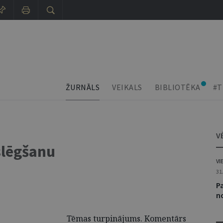
ŽURNĀLS
VEIKALS
BIBLIOTĒKA
#T
V
slēgšanu
VI
31
Pa
n
Tēmas turpinājums. Komentārs