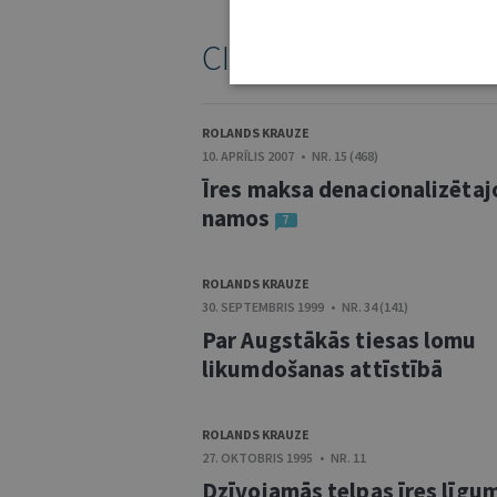
CITI ŠĪ AUTORA RAKS
ROLANDS KRAUZE
10. APRĪLIS 2007 • NR. 15 (468)
Īres maksa denacionalizētaj
namos
7
ROLANDS KRAUZE
30. SEPTEMBRIS 1999 • NR. 34 (141)
Par Augstākās tiesas lomu
likumdošanas attīstībā
ROLANDS KRAUZE
27. OKTOBRIS 1995 • NR. 11
Dzīvojamās telpas īres līgu