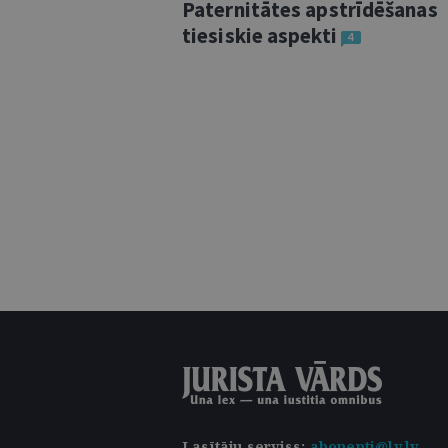
Paternitātes apstrīdēšanas
tiesiskie aspekti
4
Lasītāju serviss
:
abonenti@lv.lv