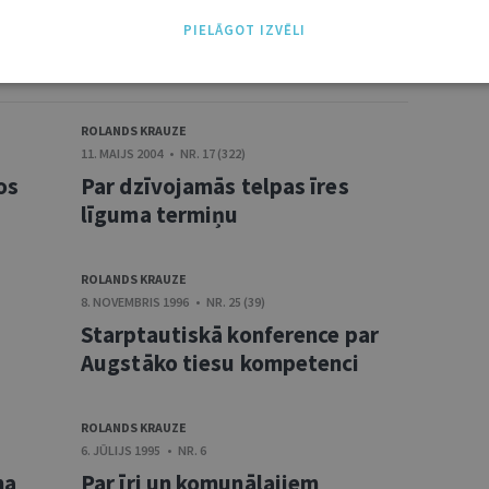
PIELĀGOT IZVĒLI
TI /
VISI
ROLANDS KRAUZE
11. MAIJS 2004 • NR. 17 (322)
os
Par dzīvojamās telpas īres
līguma termiņu
ROLANDS KRAUZE
8. NOVEMBRIS 1996 • NR. 25 (39)
Starptautiskā konference par
Augstāko tiesu kompetenci
ROLANDS KRAUZE
6. JŪLIJS 1995 • NR. 6
ma
Par īri un komunālajiem