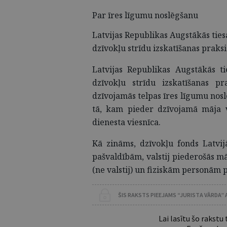
Par īres līgumu noslēgšanu
Latvijas Republikas Augstākās tie
dzīvokļu strīdu izskatīšanas praks
Latvijas Republikas Augstākās 
dzīvokļu strīdu izskatīšanas pr
dzīvojamās telpas īres līgumu nosl
tā, kam pieder dzīvojamā māja va
dienesta viesnīca.
Kā zināms, dzīvokļu fonds Latvij
pašvaldībām, valstij piederošās m
(ne valstij) un fiziskām personām 
ŠIS RAKSTS PIEEJAMS “JURISTA VĀRDA”
Lai lasītu šo rakstu