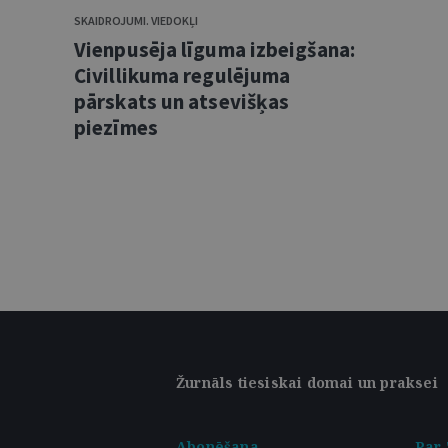
SKAIDROJUMI. VIEDOKĻI
Vienpusēja līguma izbeigšana:
Civillikuma regulējuma
pārskats un atsevišķas
piezīmes
Žurnāls tiesiskai domai un praksei
Abonēšana
Par 