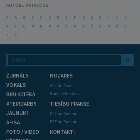
AUTORU KATALOGS
A
Ā
B
C
Č
D
E
Ē
F
G
Ģ
H
I
J
K
Ķ
L
Ļ
M
N
Ņ
O
P
R
S
Š
T
U
Ū
V
Z
Ž
ŽURNĀLS
NOZARES
VEIKALS
Civiltiesības
BIBLIOTĒKA
Krimināltiesības
#TEIRDARBS
TIESĪBU PRAKSE
JAUNUMI
EST nolēmumi
AFIŠA
ECT nolēmumi
FOTO / VIDEO
KONTAKTI