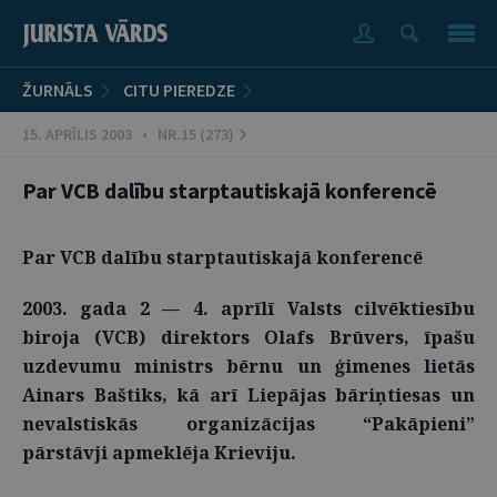
ŽURNĀLS
CITU PIEREDZE
15. APRĪLIS 2003 • NR.15 (273)
Par VCB dalību starptautiskajā konferencē
Par VCB dalību starptautiskajā konferencē
2003. gada 2 — 4. aprīlī Valsts cilvēktiesību
biroja (VCB) direktors Olafs Brūvers, īpašu
uzdevumu ministrs bērnu un ģimenes lietās
Ainars Baštiks, kā arī Liepājas bāriņtiesas un
nevalstiskās organizācijas “Pakāpieni”
pārstāvji apmeklēja Krieviju.