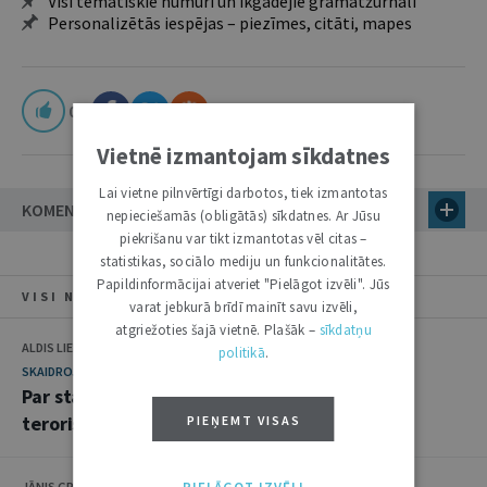
Visi tematiskie numuri un ikgadējie grāmatžurnāli
Personalizētās iespējas – piezīmes, citāti, mapes
0
Vietnē izmantojam sīkdatnes
Lai vietne pilnvērtīgi darbotos, tiek izmantotas
KOMENTĀRI
nepieciešamās (obligātās) sīkdatnes. Ar Jūsu
piekrišanu var tikt izmantotas vēl citas –
statistikas, sociālo mediju un funkcionalitātes.
Papildinformācijai atveriet "Pielāgot izvēli". Jūs
VISI NUMURA RAKSTI
varat jebkurā brīdī mainīt savu izvēli,
atgriežoties šajā vietnē. Plašāk –
sīkdatņu
ALDIS LIELJUKSIS
politikā
.
SKAIDROJUMI. VIEDOKĻI
Par starptautiskajām sankcijām cīņā pret
terorisma finansēšanu
PIEŅEMT VISAS
JĀNIS GRĪNBERGS