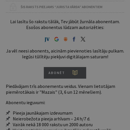
ŠIS RAKSTS PIEEJAMS “JURISTA VĀRDA” ABONENTIEM
Lai lasītu šo rakstu tālāk, Tev jābūt žurnāla abonentam.
Esošos abonentus lūdzam autorizēties:
Ja vēl neesi abonents, aicinām pievienoties lasītāju pulkam.
Iegūsi tūlītēju piekļuvi digitālajam saturam!
ABONĒT
Piedāvājam trīs abonementu veidus. Vienam lietotājam
piemērotākais ir "Mazais" (3, 6 un 12 mēnešiem).
Abonentu ieguvumi:
Pieeja jaunākajam izdevumam
Neierobežota pieeja arhīvam – 24 h/7 d.
Vairāk nekā 18 000 rakstu un 2000 autoru