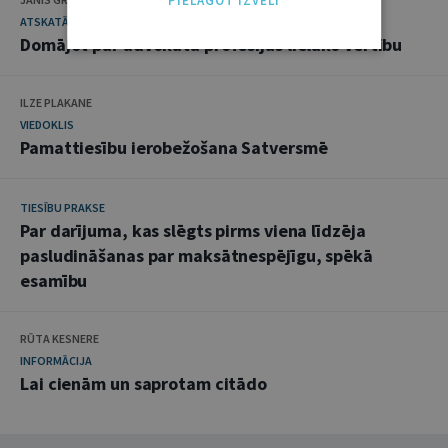
PIELĀGOT IZVĒLI
ATSKATĀ UN DARBĪBĀ
Domājot par advokāta profesijas lielāko vērtību
ILZE PLAKANE
VIEDOKLIS
Pamattiesību ierobežošana Satversmē
TIESĪBU PRAKSE
Par darījuma, kas slēgts pirms viena līdzēja
pasludināšanas par maksātnespējīgu, spēkā
esamību
RŪTA KESNERE
INFORMĀCIJA
Lai cienām un saprotam citādo