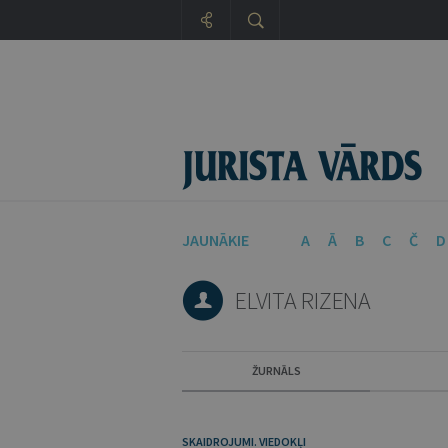
JAUNĀKIE
A
Ā
B
C
Č
D
ELVITA RIZENA
ŽURNĀLS
SKAIDROJUMI. VIEDOKĻI