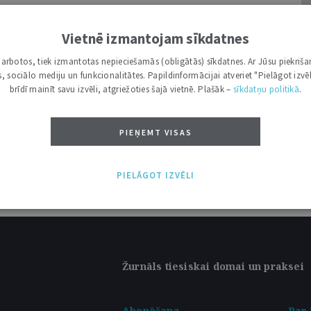
itūta atjaunošana krīžu pārvaldībai
Vietnē izmantojam sīkdatnes
olitiskas un juridiskas diskusijas veidošanos
E
i darbotos, tiek izmantotas nepieciešamās (obligātās) sīkdatnes. Ar Jūsu piekriša
nas tiesību institūta atjaunošanu, ņemot vērā,
kas, sociālo mediju un funkcionalitātes. Papildinformācijai atveriet "Pielāgot izvēl
..
brīdī mainīt savu izvēli, atgriežoties šajā vietnē. Plašāk –
sīkdatņu politikā
.
PIEŅEMT VISAS
PIELĀGOT IZVĒLI
Žurnāls tiesiskai domai un praksei
Abonēšana
Par 