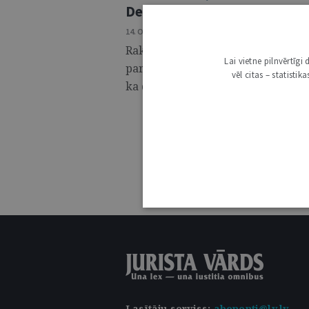
Deleģētās likumdošanas inst
14. OKTOBRIS 2025 • NR. 41 (1411)
Raksta autores mērķis ir veicināt p
Lai vietne pilnvērtīg
par potenciālu deleģētās likumdoša
vēl citas – statisti
ka deleģētās likumdošanas tiesību .
Lasītāju serviss
:
abonenti@lv.lv