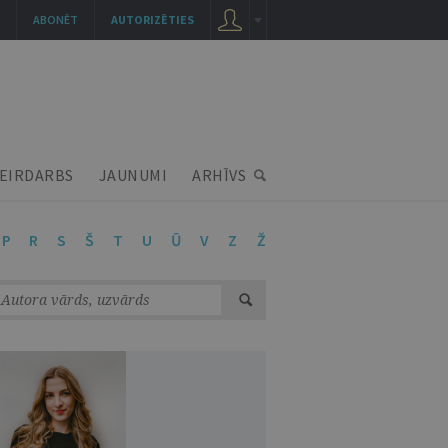
ABONĒT
AUTORIZĒTIES
EIRDARBS
JAUNUMI
ARHĪVS
P
R
S
Š
T
U
Ū
V
Z
Ž