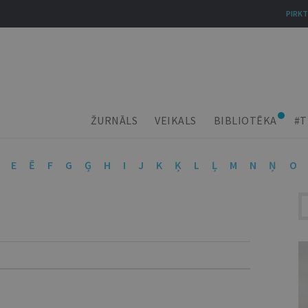
PIRKT
ŽURNĀLS
VEIKALS
BIBLIOTĒKA
#T
E
Ē
F
G
Ģ
H
I
J
K
Ķ
L
Ļ
M
N
Ņ
O