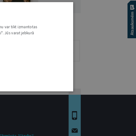
LVITA RIZENA
nu var tikt izmantotas
i". Jūs varat jebkurā
1
0
0
5
RAKSTS
VIEDOKĻI
ESEJAS
"Jurista Vārdu"