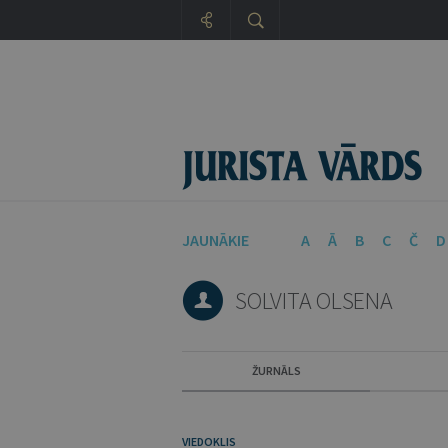
JAUNĀKIE
A
Ā
B
C
Č
D
SOLVITA OLSENA
ŽURNĀLS
VIEDOKLIS