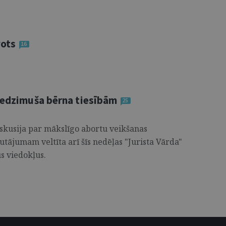
vots
16
 nedzimuša bērna tiesībām
25
skusija par mākslīgo abortu veikšanas
tājumam veltīta arī šīs nedēļas "Jurista Vārda"
s viedokļus.