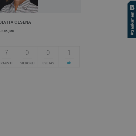
OLVITA OLSENA
. IUR., MD
7
0
0
1
RAKSTI
VIEDOKĻI
ESEJAS