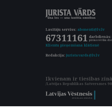
Lasītāju serviss
:
abonenti@lv.lv
67311161
darbdienās: 
pirmssvētku die
Klientu pieņemšana klātienē
Redakcija:
juristavards@lv.lv
Ikvienam ir tiesības zinā
/Latvijas Republikas Satversmes 90.