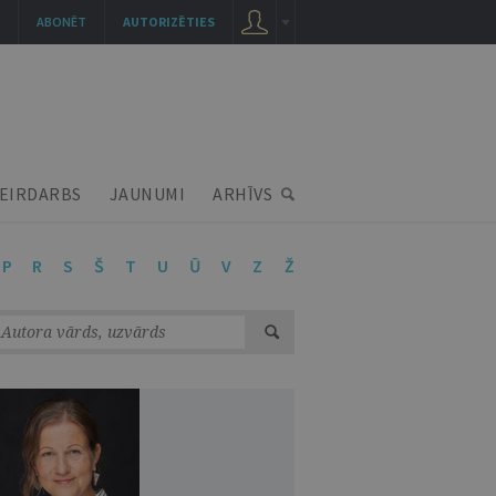
ABONĒT
AUTORIZĒTIES
EIRDARBS
JAUNUMI
ARHĪVS
P
R
S
Š
T
U
Ū
V
Z
Ž