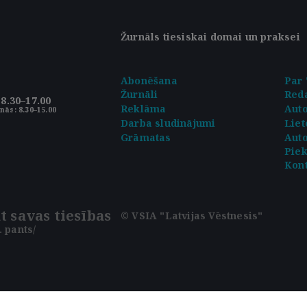
Žurnāls tiesiskai domai un praksei
Abonēšana
Par 
Žurnāli
Reda
8.30–17.00
Reklāma
Aut
nās: 8.30–15.00
Darba sludinājumi
Liet
Grāmatas
Auto
Pie
Kont
t savas tiesības
© VSIA "Latvijas Vēstnesis"
 pants/