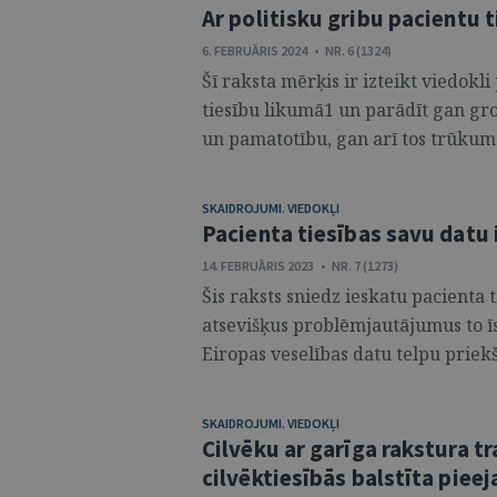
Ar politisku gribu pacientu 
6. FEBRUĀRIS 2024 • NR. 6 (1324)
Šī raksta mērķis ir izteikt viedok
tiesību likumā1 un parādīt gan gr
un pamatotību, gan arī tos trūkumus
SKAIDROJUMI. VIEDOKĻI
Pacienta tiesības savu datu
14. FEBRUĀRIS 2023 • NR. 7 (1273)
Šis raksts sniedz ieskatu pacienta 
atsevišķus problēmjautājumus to īs
Eiropas veselības datu telpu priekš
SKAIDROJUMI. VIEDOKĻI
Cilvēku ar garīga rakstura t
cilvēktiesībās balstīta pieej