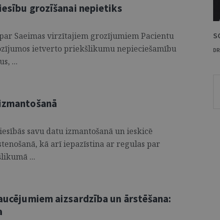
tiesību grozīšanai nepietiks
li par Saeimas virzītajiem grozījumiem Pacientu
S
ozījumos ietverto priekšlikumu nepieciešamību
DR
, ...
 izmantošanā
tiesībās savu datu izmantošanā un ieskicē
tenošanā, kā arī iepazīstina ar regulas par
likumā ...
raucējumiem aizsardzība un ārstēšana:
a