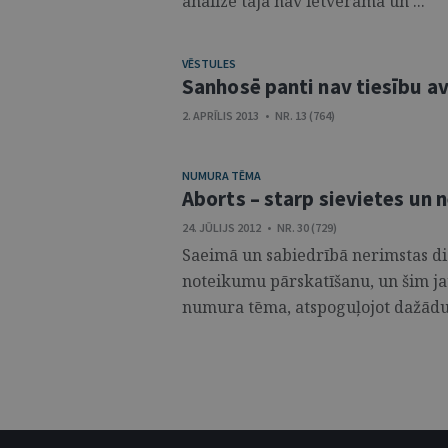
analīze tajā nav ietverama un ...
VĒSTULES
Sanhosē panti nav tiesību a
2. APRĪLIS 2013 • NR. 13 (764)
NUMURA TĒMA
Aborts – starp sievietes un
24. JŪLIJS 2012 • NR. 30 (729)
Saeimā un sabiedrībā nerimstas di
noteikumu pārskatīšanu, un šim jau
numura tēma, atspoguļojot dažādu