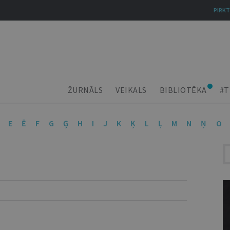
PIRKT
ŽURNĀLS
VEIKALS
BIBLIOTĒKA
#T
E
Ē
F
G
Ģ
H
I
J
K
Ķ
L
Ļ
M
N
Ņ
O