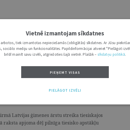
ituācijas laikā: tiesiskā nihilisma
Vietnē izmantojam sīkdatnes
i darbotos, tiek izmantotas nepieciešamās (obligātās) sīkdatnes. Ar Jūsu piekriša
kas, sociālo mediju un funkcionalitātes. Papildinformācijai atveriet "Pielāgot izvēl
entu pamattiesību aizsardzības un ierobežošanas
brīdī mainīt savu izvēli, atgriežoties šajā vietnē. Plašāk –
sīkdatņu politikā
.
ārtējās situācijas apstākļos, kā arī parādīt
PIEŅEMT VISAS
u streiks: faktiski, tiesiski un
PIELĀGOT IZVĒLI
pirmā Latvijas ģimenes ārstu streika tiesiskajos
ā raksta apjoma dēļ pilnīga tiesisko apstākļu