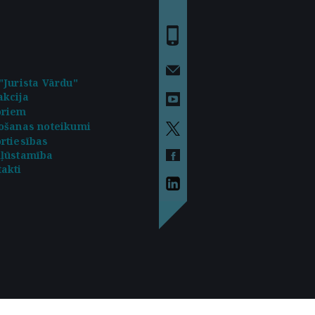
"Jurista Vārdu"
kcija
oriem
ošanas noteikumi
rtiesības
kļūstamība
akti