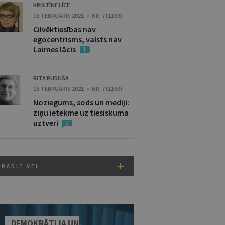
KRISTĪNE LĪCE
16. FEBRUĀRIS 2021 • NR. 7 (1169)
Cilvēktiesības nav
egocentrisms, valsts nav
Laimes lācis
1
RITA RUDUŠA
16. FEBRUĀRIS 2021 • NR. 7 (1169)
Noziegums, sods un mediji:
ziņu ietekme uz tiesiskuma
uztveri
1
RĀDĪT VĒL
DEMOKRĀTIJA UN