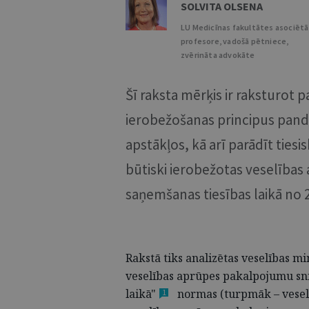
SOLVITA OLSENA
LU Medicīnas fakultātes asociētā
profesore, vadošā pētniece,
zvērināta advokāte
Šī raksta mērķis ir raksturot 
ierobežošanas principus pandēm
apstākļos, kā arī parādīt tiesi
būtiski ierobežotas veselība
saņemšanas tiesības laikā no 2
Rakstā tiks analizētas veselības m
veselības aprūpes pakalpojumu sni
laikā"
normas (turpmāk – veselī
1