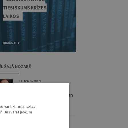
TIESISKUMS KRĪZES
LAIKOS
8 RAKSTI
ĒL ŠAJĀ NOZARĒ
LAURA GRODZE
6. MAIJS 2026 • 15:00
Kara medicīnas jēdziens un
tās īstenošanas tiesiskie
principi (II)
nu var tikt izmantotas
i". Jūs varat jebkurā
LAURA GRODZE