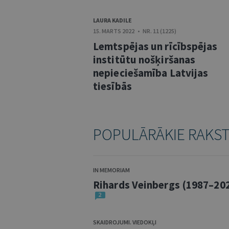
LAURA KADILE
15. MARTS 2022 • NR. 11 (1225)
Lemtspējas un rīcībspējas
institūtu nošķiršanas
nepieciešamība Latvijas
tiesībās
POPULĀRĀKIE RAKS
IN MEMORIAM
Rihards Veinbergs (1987–20
2
SKAIDROJUMI. VIEDOKĻI