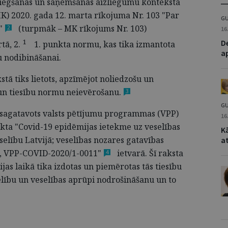
iegšanas un saņemšanas aizliegumu kontekstā
K) 2020. gada 12. marta rīkojuma Nr. 103 "Par
GU
"
(turpmāk – MK rīkojums Nr. 103)
2
16
1
D
tā, 2.
1. punkta normu, kas tika izmantota
a
u nodibināšanai.
stā tiks lietots, apzīmējot noliedzošu un
 un tiesību normu
neievērošanu.
3
GU
r sagatavots valsts pētījumu programmas (VPP)
16
kta "Covid-19 epidēmijas ietekme uz veselības
Kā
elību Latvijā; veselības nozares gatavības
a
, VPP-COVID-2020/1-0011"
ietvarā. Šī raksta
4
ijas laikā tika izdotas un piemērotas tās tiesību
elību un veselības aprūpi nodrošināšanu un to