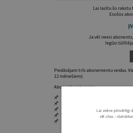
Lai lasītu šo rakstu
Esošos abon
Ja vēl neesi abonents,
Iegūsi tūlītēj
Piedāvājam trīs abonementu veidus. Vie
12 mēnešiem).
Abonentu ieguvumi:
Pieeja jaunākajam izdevumam
Neierobežota pieeja arhīvam – 24 h/
Vairāk nekā 18 000 rakstu un 2000 a
Lai vietne pilnvērtīg
Visi tematiskie numuri un ikgadēji
vēl citas – statisti
Personalizētās iespējas – piezīmes,