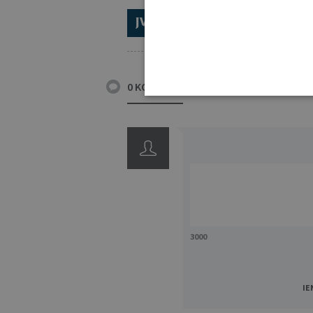
ABONĒ 2026.GADAM!
TR
0 KOMENTĀRI
3000
IE