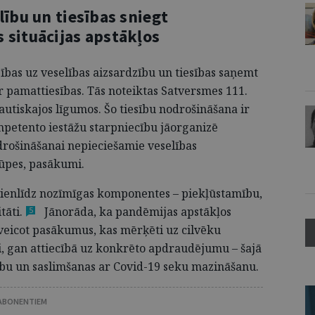
lību un tiesības sniegt
 situācijas apstākļos
esības uz veselības aizsardzību un tiesības saņemt
 pamattiesības. Tās noteiktas Satversmes 111.
tautiskajos līgumos. Šo tiesību nodrošināšana ir
ompetento iestāžu starpniecību jāorganizē
drošināšanai nepieciešamie veselības
rūpes, pasākumi.
 vienlīdz nozīmīgas komponentes – piekļūstamību,
tāti.
Jānorāda, ka pandēmijas apstākļos
5
, veicot pasākumus, kas mērķēti uz cilvēku
i, gan attiecībā uz konkrēto apdraudējumu – šajā
ību un saslimšanas ar Covid-19 seku mazināšanu.
 ABONENTIEM