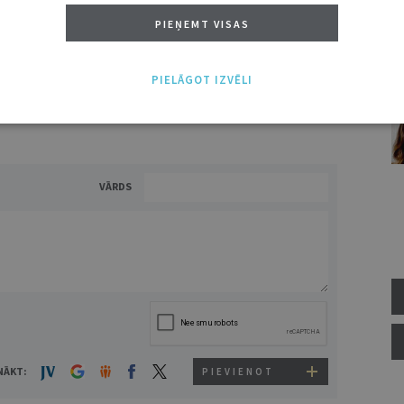
PIEŅEMT VISAS
ĪS IESPĒJAS TAVAI IZVĒLEI: MAZAIS, VIDĒJAIS UN LIELAIS ABONEMENTS!
PIELĀGOT IZVĒLI
VĀRDS
NĀKT:
PIEVIENOT