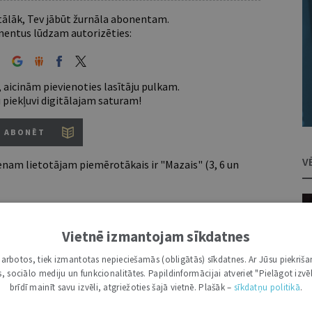
 tālāk, Tev jābūt žurnāla abonentam.
entus lūdzam autorizēties:
 aicinām pievienoties lasītāju pulkam.
u piekļuvi digitālajam saturam!
ABONĒT
V
nam lietotājam piemērotākais ir "Mazais" (3, 6 un
Vietnē izmantojam sīkdatnes
7 d.
utoru
i darbotos, tiek izmantotas nepieciešamās (obligātās) sīkdatnes. Ar Jūsu piekriša
e grāmatžurnāli
kas, sociālo mediju un funkcionalitātes. Papildinformācijai atveriet "Pielāgot izvēl
 citāti, mapes
brīdī mainīt savu izvēli, atgriežoties šajā vietnē. Plašāk –
sīkdatņu politikā
.