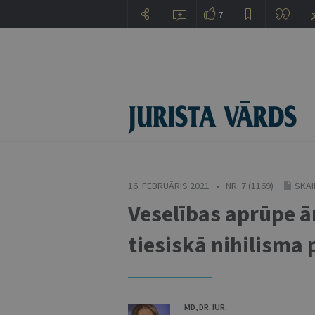
7
16. FEBRUĀRIS 2021 • NR. 7 (1169)
SKAI
Veselības aprūpe ār
tiesiskā nihilisma
MD, DR. IUR.