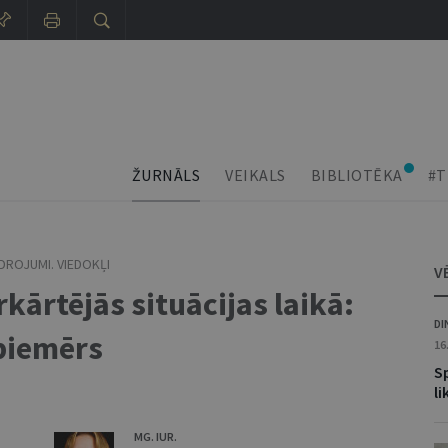
ŽURNĀLS
VEIKALS
BIBLIOTĒKA
#T
DROJUMI. VIEDOKĻI
V
kārtējās situācijas laikā:
DI
 piemērs
16
S
l
MG. IUR.