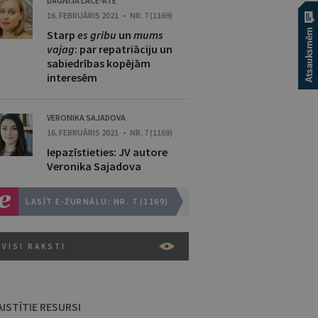
DAGNIJA LĀCE-ATE
16. FEBRUĀRIS 2021 • NR. 7 (1169)
Starp
es gribu
un
mums
vajag
: par repatriāciju un
sabiedrības kopējām
interesēm
VERONIKA SAJADOVA
16. FEBRUĀRIS 2021 • NR. 7 (1169)
Iepazīstieties: JV autore
Veronika Sajadova
LASĪT E-ŽURNĀLU: NR. 7 (1169)
VISI RAKSTI
AISTĪTIE RESURSI