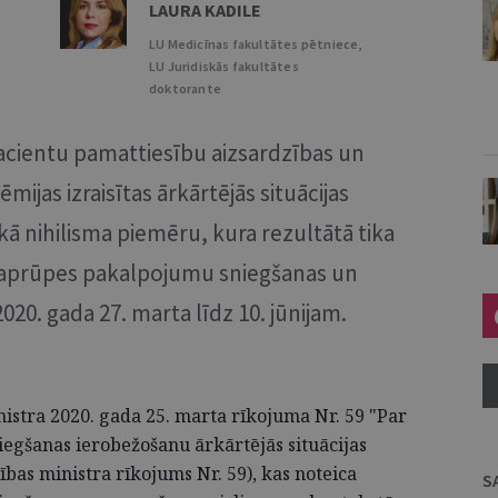
LAURA KADILE
LU Medicīnas fakultātes pētniece,
LU Juridiskās fakultātes
doktorante
pacientu pamattiesību aizsardzības un
ijas izraisītas ārkārtējās situācijas
skā nihilisma piemēru, kura rezultātā tika
s aprūpes pakalpojumu sniegšanas un
020. gada 27. marta līdz 10. jūnijam.
inistra 2020. gada 25. marta rīkojuma Nr. 59 "Par
egšanas ierobežošanu ārkārtējās situācijas
bas ministra rīkojums Nr. 59), kas noteica
S