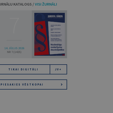
URNĀLU KATALOGS /
VISI ŽURNĀLI
7
14. JŪLIJS 2026
NR 7 (1425)
TIKAI DIGITĀLI
JV+
PIESAKIES VĒSTKOPAI