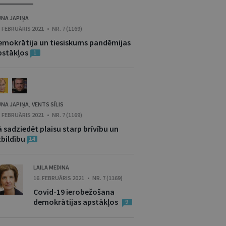
NA JAPIŅA
. FEBRUĀRIS 2021 • NR. 7 (1169)
emokrātija un tiesiskums pandēmijas
pstākļos
1
NA JAPIŅA
VENTS SĪLIS
,
. FEBRUĀRIS 2021 • NR. 7 (1169)
 sadziedēt plaisu starp brīvību un
tbildību
14
LAILA MEDINA
16. FEBRUĀRIS 2021 • NR. 7 (1169)
Covid-19 ierobežošana
demokrātijas apstākļos
9