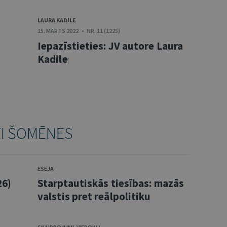
LAURA KADILE
15. MARTS 2022 • NR. 11 (1225)
Iepazīstieties: JV autore Laura
Kadile
TI ŠOMĒNES
ESEJA
26)
Starptautiskās tiesības: mazās
valstis pret reālpolitiku