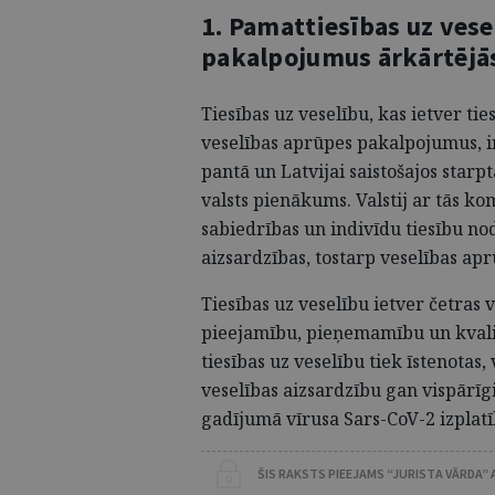
1. Pamattiesības uz vese
pakalpojumus ārkārtējās
Tiesības uz veselību, kas ietver ti
veselības aprūpes pakalpojumus, ir
pantā un Latvijai saistošajos starp
valsts pienākums. Valstij ar tās k
sabiedrības un indivīdu tiesību no
aizsardzības, tostarp veselības ap
Tiesības uz veselību ietver četras
pieejamību, pieņemamību un
kvali
tiesības uz veselību tiek īstenotas
veselības aizsardzību gan vispārīg
gadījumā vīrusa Sars-CoV-2 izplat
ŠIS RAKSTS PIEEJAMS “JURISTA VĀRDA”