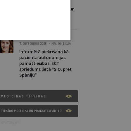
24. APRĪLIS 2026 • 09:00
Kara medicīnas jēdziens un
tās īstenošanas tiesiskie
principi (I)
KARINA PALKOVA
7. OKTOBRIS 2025 • NR. 40 (1410)
Informētā piekrišana kā
pacienta autonomijas
pamattiesības: ECT
spriedums lietā “S.O. pret
Spāniju”
MEDICĪNAS TIESĪBAS
TIESĪBU POLITIKA UN PRAKSE COVID-19
APSTĀKĻOS