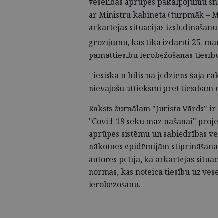
veselības aprūpes pakalpojumu sn
ar Ministru kabineta (turpmāk – M
ārkārtējās situācijas izsludināšanu
grozījumu, kas tika izdarīti 25.
mar
pamattiesību ierobežošanas tiesīb
Tiesiskā nihilisma jēdziens šajā rak
nievājošu attieksmi pret tiesībām
Raksts žurnālam "Jurista Vārds" i
"Covid-19 seku mazināšanai" proje
aprūpes sistēmu un sabiedrības ves
nākotnes epidēmijām stiprināšana
autores pētīja, kā ārkārtējās situāc
normas, kas noteica tiesību uz ves
ierobežošanu.