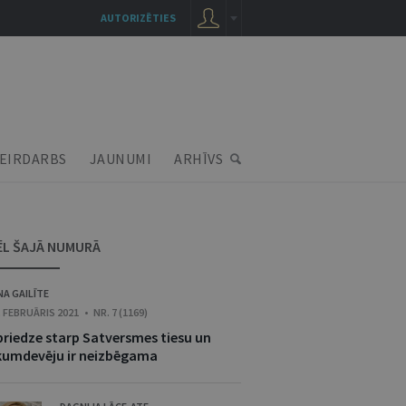
AUTORIZĒTIES
EIRDARBS
JAUNUMI
ARHĪVS
ĒL ŠAJĀ NUMURĀ
NA GAILĪTE
. FEBRUĀRIS 2021 • NR. 7 (1169)
priedze starp Satversmes tiesu un
ikumdevēju ir neizbēgama