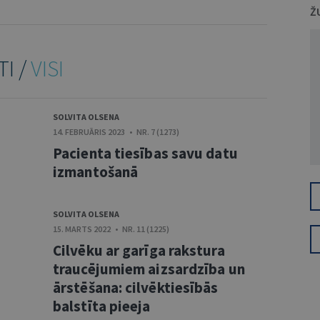
Ž
TI /
VISI
SOLVITA OLSENA
14. FEBRUĀRIS 2023 • NR. 7 (1273)
Pacienta tiesības savu datu
izmantošanā
SOLVITA OLSENA
15. MARTS 2022 • NR. 11 (1225)
Cilvēku ar garīga rakstura
traucējumiem aizsardzība un
ārstēšana: cilvēktiesībās
balstīta pieeja