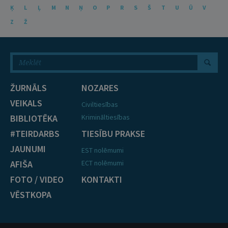
Ķ
L
Ļ
M
N
Ņ
O
P
R
S
Š
T
U
Ū
V
Z
Ž
ŽURNĀLS
NOZARES
VEIKALS
Civiltiesības
BIBLIOTĒKA
Krimināltiesības
#TEIRDARBS
TIESĪBU PRAKSE
JAUNUMI
EST nolēmumi
AFIŠA
ECT nolēmumi
FOTO / VIDEO
KONTAKTI
VĒSTKOPA