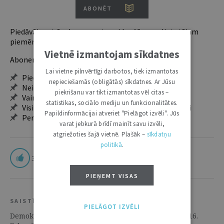
ABONĒT
Piedāvājam trīs abonementu veidus. Vienam lietotājam
piemērotākais ir "Mazais" (3, 6 un 12 mēnešiem).
Vietnē izmantojam sīkdatnes
Abonentu ieguvumi:
Lai vietne pilnvērtīgi darbotos, tiek izmantotas
Pieeja jaunākajam izdevumam
nepieciešamās (obligātās) sīkdatnes. Ar Jūsu
Neierobežota pieeja arhīvam – 24 h/7 d.
piekrišanu var tikt izmantotas vēl citas –
Vairāk nekā 18 000 rakstu un 2000 autoru
statistikas, sociālo mediju un funkcionalitātes.
Visi tematiskie numuri un ikgadējie grāmatžurnāli
Papildinformācijai atveriet "Pielāgot izvēli". Jūs
Personalizētās iespējas – piezīmes, citāti, mapes
varat jebkurā brīdī mainīt savu izvēli,
atgriežoties šajā vietnē. Plašāk –
sīkdatņu
politikā
.
3
PIEŅEMT VISAS
SAISTĪTIE RESURSI
PIELĀGOT IZVĒLI
Demokrātija un tiesiskums pandēmijas apstākļos | 16.