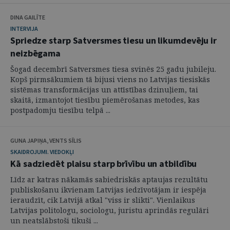
DINA GAILĪTE
INTERVIJA
Spriedze starp Satversmes tiesu un likumdevēju ir
neizbēgama
Šogad decembrī Satversmes tiesa svinēs 25 gadu jubileju.
Kopš pirmsākumiem tā bijusi viens no Latvijas tiesiskās
sistēmas transformācijas un attīstības dzinuļiem, tai
skaitā, izmantojot tiesību piemērošanas metodes, kas
postpadomju tiesību telpā ...
GUNA JAPIŅA, VENTS SĪLIS
SKAIDROJUMI. VIEDOKĻI
Kā sadziedēt plaisu starp brīvību un atbildību
Līdz ar katras nākamās sabiedriskās aptaujas rezultātu
publiskošanu ikvienam Latvijas iedzīvotājam ir iespēja
ieraudzīt, cik Latvijā atkal "viss ir slikti". Vienlaikus
Latvijas politologu, sociologu, juristu aprindās regulāri
un neatslābstoši tikuši ...