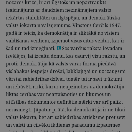
nozares krīze, ir arī ilgstošs un nepārtraukts
izaicinājums ar daudziem nezināmajiem valsts
iekārtas stabilitātei un ilgtspējai, un demokrātiska
valsts iekārta nav izņēmums. Vinstons Čērčils 1947.
gadā ir teicis, ka demokrātija ir sliktākā no visiem
valdīšanas veidiem, izņemot visus citus veidus, kas ir
šad un tad izmēģināti.
Šos vārdus raksta ievadam
1
izvēlējos, lai izceltu domu, kas caurvij visu rakstu, un
proti: demokrātija kā valsts varas forma piedāvā
vislabākās iespējas drošai, labklājīgai un uz izaugsmi
vērstai sabiedrības dzīvei, tomēr tai ir savi trūkumi
un iebūvēti riski, kurus neapzinoties uz demokrātiju
liktās cerības var neattaisnoties un likumos un
attīstības dokumentos definētie mērķi var arī palikt
nesasniegti. Jāpatur prātā, ka demokrātija ir ne tikai
valsts iekārta, bet arī sabiedrības attieksme pret sevi
un valsti un cilvēku ikdienas paradumu izpausmes