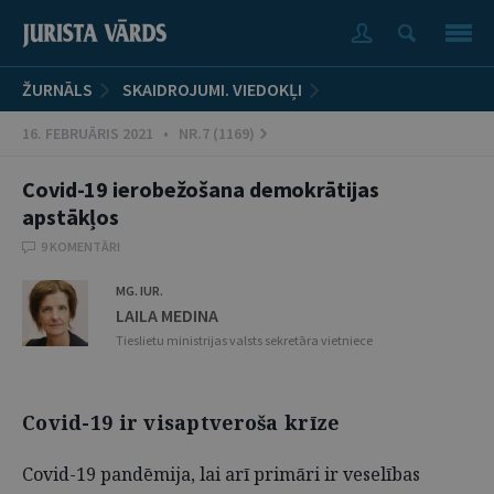
ŽURNĀLS
SKAIDROJUMI. VIEDOKĻI
16. FEBRUĀRIS 2021 • NR.7 (1169)
Covid-19 ierobežošana demokrātijas
apstākļos
9 KOMENTĀRI
MG. IUR.
LAILA MEDINA
Tieslietu ministrijas valsts sekretāra vietniece
Covid-19 ir visaptveroša krīze
Covid-19 pandēmija, lai arī primāri ir veselības