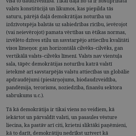
visā to daudzveidībā. Tikai daļa no tā ir nostiprināta
valsts konstitūcijā un likumos, kas piepilda tās
saturu, pārējā daļā demokrātijas noturība un
izdzīvotspēja balstās uz sabiedrības rīcību, ievērojot
(vai neievērojot) pamata vērtības un ētikas normas,
izvēlēto dzīves stilu un savstarpējo attiecību kvalitāti
visos līmeņos: gan horizontālā cilvēks–cilvēks, gan
vertikālā valsts–cilvēks līmenī. Valsts nav vientuļa
sala, tāpēc demokrātijas noturību katrā valstī
ietekmē arī savstarpējās valstu attiecības un globālie
apdraudējumi (piesārņojums, biodaudzveidība,
pandēmija, terorisms, noziedzība, finanšu sektora
sabrukums u.c.).
Tā kā demokrātija ir tikai viens no veidiem, kā
iekārtot un pārvaldīt valsti, un pasaules vēsture
liecina, ka pastāv arī citi, krietni sliktāki paņēmieni,
kā to darīt, demokrātiju nedrīkst uztvert kā