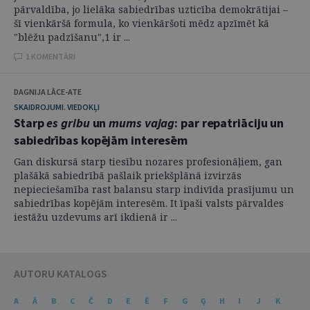
pārvaldība, jo lielāka sabiedrības uzticība demokrātijai –
šī vienkāršā formula, ko vienkāršoti mēdz apzīmēt kā
"blēžu padzīšanu",1 ir ...
1 KOMENTĀRI
DAGNIJA LĀCE-ATE
SKAIDROJUMI. VIEDOKĻI
Starp
es gribu
un
mums vajag
: par repatriāciju un
sabiedrības kopējām interesēm
Gan diskursā starp tiesību nozares profesionāļiem, gan
plašākā sabiedrībā pašlaik priekšplānā izvirzās
nepieciešamība rast balansu starp indivīda prasījumu un
sabiedrības kopējām interesēm. It īpaši valsts pārvaldes
iestāžu uzdevums arī ikdienā ir ...
AUTORU KATALOGS
A
Ā
B
C
Č
D
E
Ē
F
G
Ģ
H
I
J
K