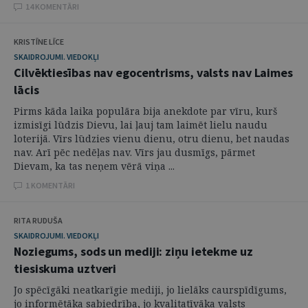
14 KOMENTĀRI
KRISTĪNE LĪCE
SKAIDROJUMI. VIEDOKĻI
Cilvēktiesības nav egocentrisms, valsts nav Laimes
lācis
Pirms kāda laika populāra bija anekdote par vīru, kurš
izmisīgi lūdzis Dievu, lai ļauj tam laimēt lielu naudu
loterijā. Vīrs lūdzies vienu dienu, otru dienu, bet naudas
nav. Arī pēc nedēļas nav. Vīrs jau dusmīgs, pārmet
Dievam, ka tas neņem vērā viņa ...
1 KOMENTĀRI
RITA RUDUŠA
SKAIDROJUMI. VIEDOKĻI
Noziegums, sods un mediji: ziņu ietekme uz
tiesiskuma uztveri
Jo spēcīgāki neatkarīgie mediji, jo lielāks caurspīdīgums,
jo informētāka sabiedrība, jo kvalitatīvāka valsts