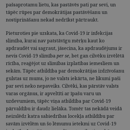
pašsaprotamu lietu, kas pastāvēs pati par sevi, un
tāpēc rūpes par demokrātijas pastāvēšanu un
nostiprināšanu nekad nedrīkst pārtraukt.
Pieturoties pie uzskata, ka Covid-19 ir infekcijas
slimība, kurai nav patstāvīgu mērķu kaut ko
apdraudēt vai sagraut, jāsecina, ka apdraudējums ir
nevis Covid-19 slimība
per se
, bet gan cilvēku izvēlētā
rīcība, reaģējot uz slimības izplatības iemesliem un
sekām. Tāpēc atbildība par demokrātijas izdzīvošanu
gulstas uz mums, jo ne valsts iekārta, ne likumi paši
par sevi neko nepaveiks. Cilvēki, kas pārstāv valsts
varas orgānus, ir apveltīti ar īpašu varu un
uzdevumiem, tāpēc viņa atbildība par Covid-19
pārvaldību ir daudz lielāka. Tomēr tas nekādā veidā
neizslēdz katra sabiedrības locekļa atbildību par
savām izvēlēm un šo lēmumu ietekmi uz Covid-19