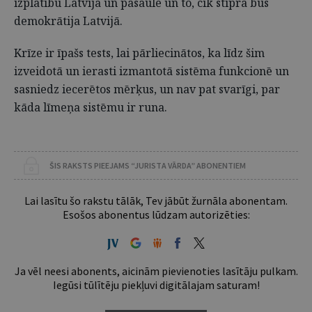
izplatību Latvijā un pasaulē un to, cik stipra būs
demokrātija Latvijā.
Krīze ir īpašs tests, lai pārliecinātos, ka līdz šim
izveidotā un ierasti izmantotā sistēma funkcionē un
sasniedz iecerētos mērķus, un nav pat svarīgi, par
kāda līmeņa sistēmu ir runa.
ŠIS RAKSTS PIEEJAMS “JURISTA VĀRDA” ABONENTIEM
Lai lasītu šo rakstu tālāk, Tev jābūt žurnāla abonentam.
Esošos abonentus lūdzam autorizēties:
Ja vēl neesi abonents, aicinām pievienoties lasītāju pulkam.
Iegūsi tūlītēju piekļuvi digitālajam saturam!