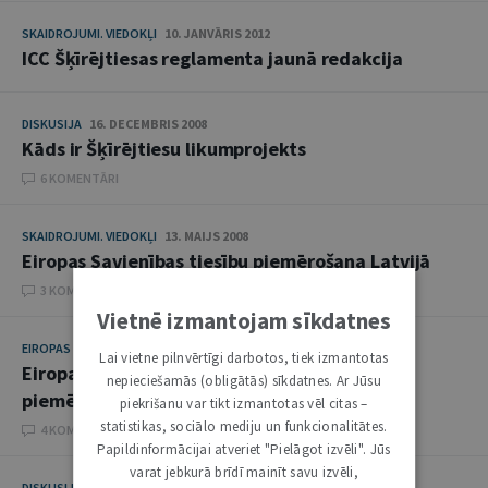
SKAIDROJUMI. VIEDOKĻI
10. JANVĀRIS 2012
ICC Šķīrējtiesas reglamenta jaunā redakcija
DISKUSIJA
16. DECEMBRIS 2008
Kāds ir Šķīrējtiesu likumprojekts
6 KOMENTĀRI
SKAIDROJUMI. VIEDOKĻI
13. MAIJS 2008
Eiropas Savienības tiesību piemērošana Latvijā
3 KOMENTĀRI
Vietnē izmantojam sīkdatnes
EIROPAS TELPĀ
29. APRĪLIS 2008
Lai vietne pilnvērtīgi darbotos, tiek izmantotas
Eiropas Savienības tiesību
nepieciešamās (obligātās) sīkdatnes. Ar Jūsu
piemērošana Latvijā
piekrišanu var tikt izmantotas vēl citas –
statistikas, sociālo mediju un funkcionalitātes.
4 KOMENTĀRI
Papildinformācijai atveriet "Pielāgot izvēli". Jūs
varat jebkurā brīdī mainīt savu izvēli,
DISKUSIJA
18. DECEMBRIS 2007