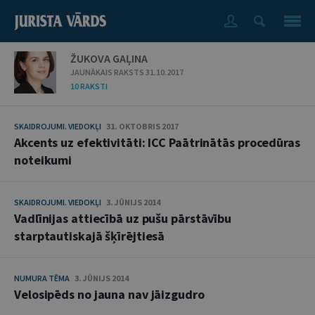
ŽUKOVA GAĻINA
JAUNĀKAIS RAKSTS 31.10.2017
10 RAKSTI
SKAIDROJUMI. VIEDOKĻI
31. OKTOBRIS 2017
Akcents uz efektivitāti: ICC Paātrinātās procedūras
noteikumi
SKAIDROJUMI. VIEDOKĻI
3. JŪNIJS 2014
Vadlīnijas attiecībā uz pušu pārstāvību
starptautiskajā šķīrējtiesā
NUMURA TĒMA
3. JŪNIJS 2014
Velosipēds no jauna nav jāizgudro