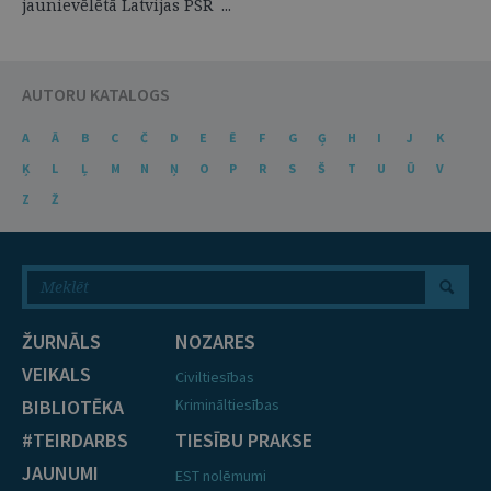
jaunievēlētā Latvijas PSR ...
AUTORU KATALOGS
A
Ā
B
C
Č
D
E
Ē
F
G
Ģ
H
I
J
K
Ķ
L
Ļ
M
N
Ņ
O
P
R
S
Š
T
U
Ū
V
Z
Ž
ŽURNĀLS
NOZARES
VEIKALS
Civiltiesības
BIBLIOTĒKA
Krimināltiesības
#TEIRDARBS
TIESĪBU PRAKSE
JAUNUMI
EST nolēmumi