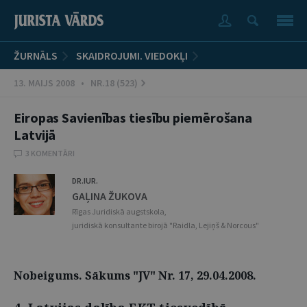
ŽURNĀLS
SKAIDROJUMI. VIEDOKĻI
13. MAIJS 2008 • NR.18 (523)
Eiropas Savienības tiesību piemērošana
Latvijā
3 KOMENTĀRI
DR.IUR.
GAĻINA ŽUKOVA
Rīgas Juridiskā augstskola,
juridiskā konsultante birojā "Raidla, Lejiņš & Norcous"
Nobeigums. Sākums "JV" Nr. 17, 29.04.2008.