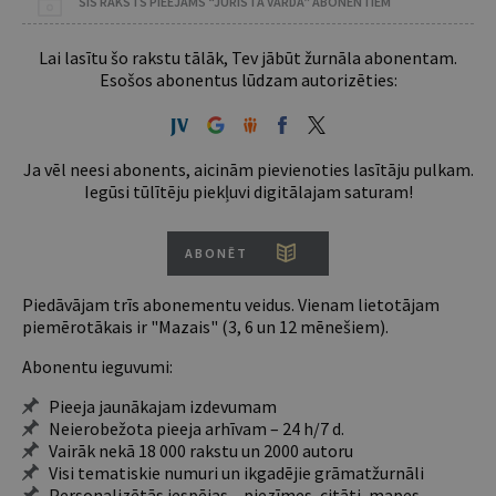
ŠIS RAKSTS PIEEJAMS “JURISTA VĀRDA” ABONENTIEM
Lai lasītu šo rakstu tālāk, Tev jābūt žurnāla abonentam.
Esošos abonentus lūdzam autorizēties:
Ja vēl neesi abonents, aicinām pievienoties lasītāju pulkam.
Iegūsi tūlītēju piekļuvi digitālajam saturam!
ABONĒT
Piedāvājam trīs abonementu veidus. Vienam lietotājam
piemērotākais ir "Mazais" (3, 6 un 12 mēnešiem).
Abonentu ieguvumi:
Pieeja jaunākajam izdevumam
Neierobežota pieeja arhīvam – 24 h/7 d.
Vairāk nekā 18 000 rakstu un 2000 autoru
Visi tematiskie numuri un ikgadējie grāmatžurnāli
Personalizētās iespējas – piezīmes, citāti, mapes