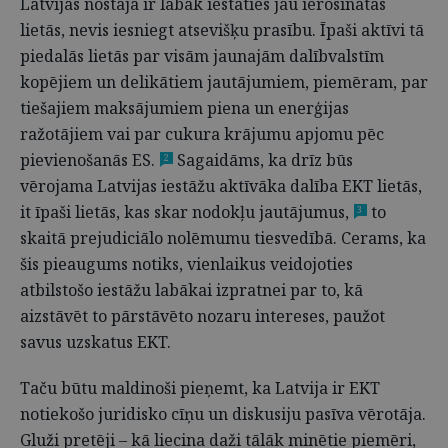
Latvijas nostāja ir labāk iestāties jau ierosinātās
lietās, nevis iesniegt atsevišķu prasību. Īpaši aktīvi tā
piedalās lietās par visām jaunajām dalībvalstīm
kopējiem un delikātiem jautājumiem, piemēram, par
tiešajiem maksājumiem piena un enerģijas
ražotājiem vai par cukura krājumu apjomu pēc
pievienošanās ES.
Sagaidāms, ka drīz būs
2
vērojama Latvijas iestāžu aktīvāka dalība EKT lietās,
it īpaši lietās, kas skar nodokļu jautājumus,
to
3
skaitā prejudiciālo nolēmumu tiesvedībā. Cerams, ka
šis pieaugums notiks, vienlaikus veidojoties
atbilstošo iestāžu labākai izpratnei par to, kā
aizstāvēt to pārstāvēto nozaru intereses, paužot
savus uzskatus EKT.
Taču būtu maldinoši pieņemt, ka Latvija ir EKT
notiekošo juridisko cīņu un diskusiju pasīva vērotāja.
Gluži pretēji – kā liecina daži tālāk minētie piemēri,