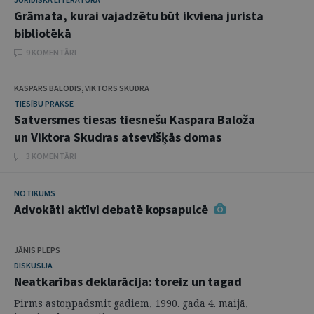
Grāmata, kurai vajadzētu būt ikviena jurista
bibliotēkā
9 KOMENTĀRI
KASPARS BALODIS, VIKTORS SKUDRA
TIESĪBU PRAKSE
Satversmes tiesas tiesnešu Kaspara Baloža
un Viktora Skudras atsevišķās domas
3 KOMENTĀRI
NOTIKUMS
Advokāti aktīvi debatē kopsapulcē
JĀNIS PLEPS
DISKUSIJA
Neatkarības deklarācija: toreiz un tagad
Pirms astoņpadsmit gadiem, 1990. gada 4. maijā,