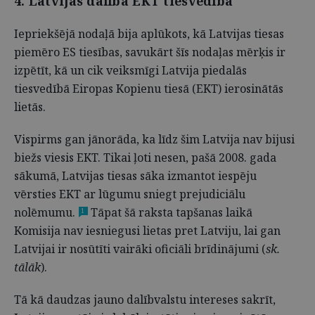
4. Latvijas dalība EKT tiesvedībā
Iepriekšējā nodaļā bija aplūkots, kā Latvijas tiesas
piemēro ES tiesības, savukārt šīs nodaļas mērķis ir
izpētīt, kā un cik veiksmīgi Latvija piedalās
tiesvedībā Eiropas Kopienu tiesā (EKT) ierosinātās
lietās.
Vispirms gan jānorāda, ka līdz šim Latvija nav bijusi
biežs viesis EKT. Tikai ļoti nesen, pašā 2008. gada
sākumā, Latvijas tiesas sāka izmantot iespēju
vērsties EKT ar lūgumu sniegt prejudiciālu
nolēmumu.
Tāpat šā raksta tapšanas laikā
1
Komisija nav iesniegusi lietas pret Latviju, lai gan
Latvijai ir nosūtīti vairāki oficiāli brīdinājumi (
sk.
tālāk
).
Tā kā daudzas jauno dalībvalstu intereses sakrīt,