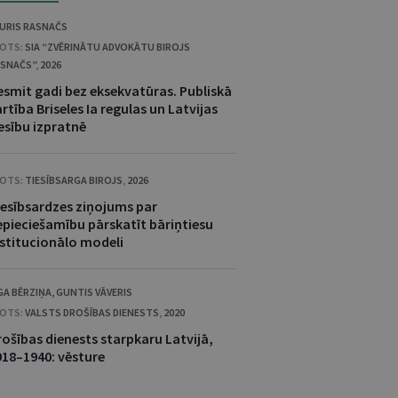
URIS RASNAČS
OTS:
SIA “ZVĒRINĀTU ADVOKĀTU BIROJS
SNAČS”
,
2026
esmit gadi bez eksekvatūras. Publiskā
rtība Briseles Ia regulas un Latvijas
esību izpratnē
OTS:
TIESĪBSARGA BIROJS
,
2026
iesībsardzes ziņojums par
epieciešamību pārskatīt bāriņtiesu
nstitucionālo modeli
GA BĒRZIŅA
,
GUNTIS VĀVERIS
OTS:
VALSTS DROŠĪBAS DIENESTS
,
2020
rošības dienests starpkaru Latvijā,
918–1940: vēsture