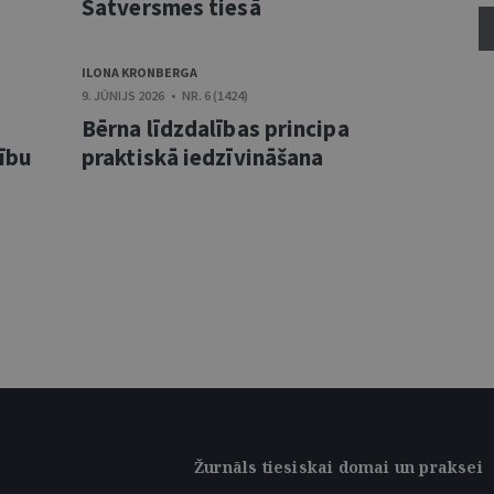
Satversmes tiesā
ILONA KRONBERGA
9. JŪNIJS 2026 • NR. 6 (1424)
Bērna līdzdalības principa
sību
praktiskā iedzīvināšana
Žurnāls tiesiskai domai un praksei