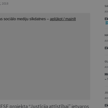
,
2018
SA
AV
E
MA
AV
E
GU
AV
M
–
JU
AV
E
ESF projekta “Justīcija attīstībai” ietvaros