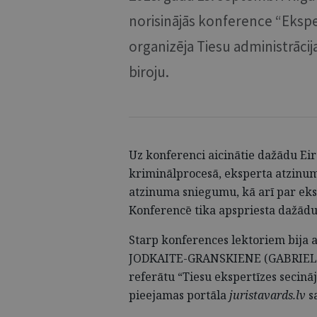
norisinājās konference “Eksp
organizēja Tiesu administrācij
biroju.
Uz konferenci aicinātie dažādu Eiro
kriminālprocesā, eksperta atzinum
atzinuma sniegumu, kā arī par ek
Konferencē tika apspriesta dažādu
Starp konferences lektoriem bija 
JODKAITE-GRANSKIENE (GABRIELĖ
referātu “Tiesu ekspertīzes secinā
pieejamas portāla
juristavards.lv
s