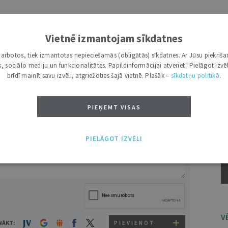
Vietnē izmantojam sīkdatnes
DRUKĀT
AR
i darbotos, tiek izmantotas nepieciešamās (obligātās) sīkdatnes. Ar Jūsu piekriša
14
kas, sociālo mediju un funkcionalitātes. Papildinformācijai atveriet "Pielāgot izvēl
S
brīdī mainīt savu izvēli, atgriežoties šajā vietnē. Plašāk –
sīkdatņu politikā
.
t
PIEŅEMT VISAS
VĀRDS
PIELĀGOT IZVĒLI
V
NĀKT:
PIEVIENOT