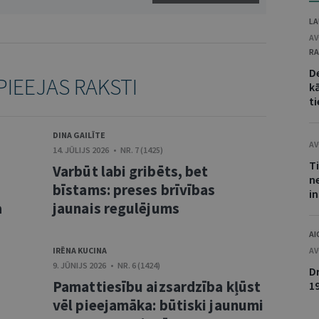
LA
AV
RA
D
PIEEJAS RAKSTI
kā
ti
DINA GAILĪTE
AV
14. JŪLIJS 2026 • NR. 7 (1425)
T
Varbūt labi gribēts, bet
n
bīstams: preses brīvības
i
a
jaunais regulējums
AI
IRĒNA KUCINA
AV
9. JŪNIJS 2026 • NR. 6 (1424)
D
Pamattiesību aizsardzība kļūst
1
vēl pieejamāka: būtiski jaunumi