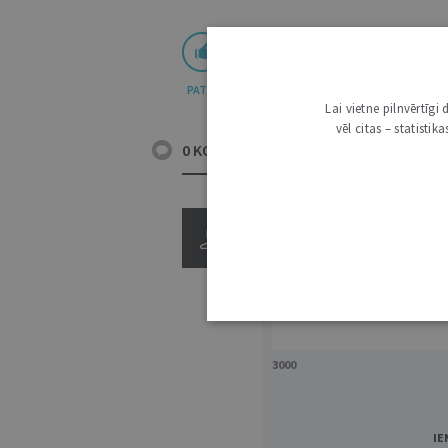
PATĪK
Lai vietne pilnvērtīg
vēl citas – statisti
0 KOMENTĀRI
3000
IE