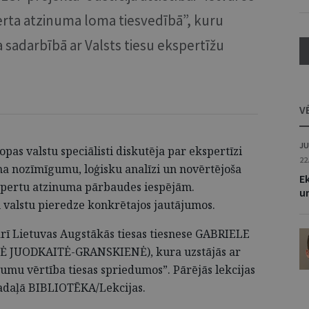
erta atzinuma loma tiesvedībā”, kuru
a sadarbībā ar Valsts tiesu ekspertīžu
V
JU
pas valstu speciālisti diskutēja par ekspertīzi
22
a nozīmīgumu, loģisku analīzi un novērtējoša
Ek
spertu atzinuma pārbaudes iespējām.
un
 valstu pieredze konkrētajos jautājumos.
arī Lietuvas Augstākās tiesas tiesnese GABRIELE
 JUODKAITĖ-GRANSKIENĖ), kura uzstājās ar
jumu vērtība tiesas spriedumos”. Pārējās lekcijas
adaļā BIBLIOTĒKA/Lekcijas.