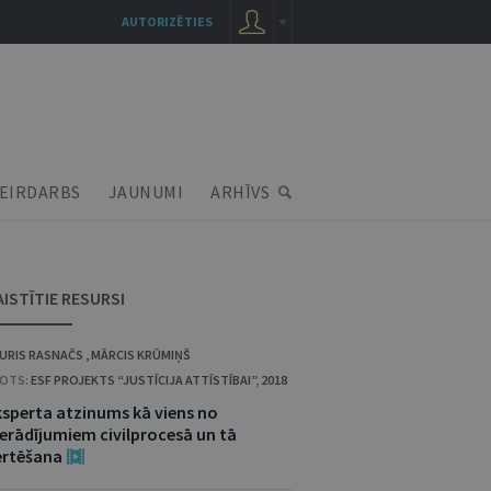
AUTORIZĒTIES
EIRDARBS
JAUNUMI
ARHĪVS
AISTĪTIE RESURSI
URIS RASNAČS
,
MĀRCIS KRŪMIŅŠ
OTS:
ESF PROJEKTS “JUSTĪCIJA ATTĪSTĪBAI”
,
2018
ksperta atzinums kā viens no
ierādījumiem civilprocesā un tā
ērtēšana