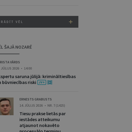
RĀDĪT VĒL
ĒL ŠAJĀ NOZARĒ
RISTA VĀRDS
. JŪLIJS 2026 • 14:00
spertu saruna jūlijā: krimināltiesības
 būvniecības riski
ERNESTS GRABUSTS
14. JŪLIJS 2026 • NR. 7 (1425)
Tiesu prakse lietās par
iestādes atteikumu
atjaunot nokavēto
procesuālo termiņu