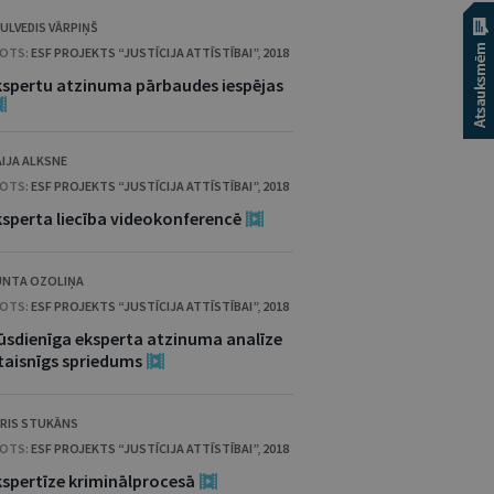
ULVEDIS VĀRPIŅŠ
OTS:
ESF PROJEKTS “JUSTĪCIJA ATTĪSTĪBAI”
,
2018
kspertu atzinuma pārbaudes iespējas
IJA ALKSNE
OTS:
ESF PROJEKTS “JUSTĪCIJA ATTĪSTĪBAI”
,
2018
ksperta liecība videokonferencē
NTA OZOLIŅA
OTS:
ESF PROJEKTS “JUSTĪCIJA ATTĪSTĪBAI”
,
2018
ūsdienīga eksperta atzinuma analīze
 taisnīgs spriedums
RIS STUKĀNS
OTS:
ESF PROJEKTS “JUSTĪCIJA ATTĪSTĪBAI”
,
2018
kspertīze kriminālprocesā