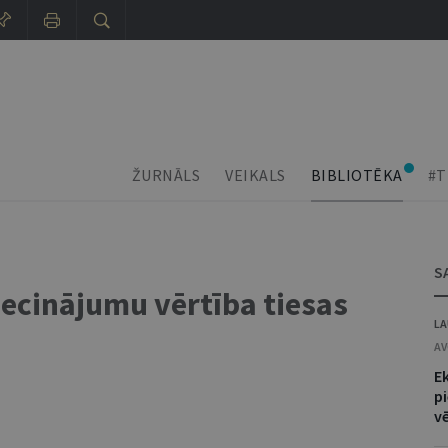
ŽURNĀLS
VEIKALS
BIBLIOTĒKA
#T
S
secinājumu vērtība tiesas
LA
AV
E
p
v