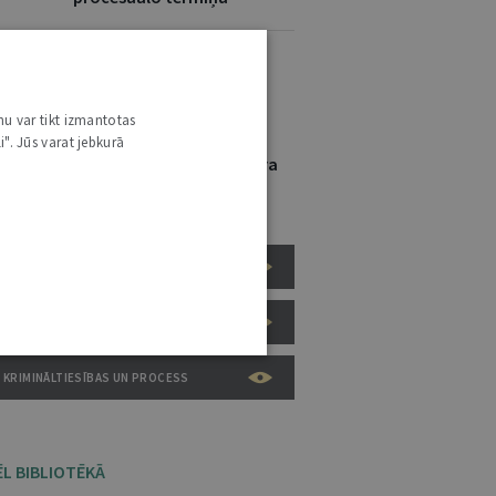
TŪRS CAICS
RĒZIJA GAUJERE
,
nu var tikt izmantotas
. JŪLIJS 2026 • NR. 7 (1425)
i". Jūs varat jebkurā
atversmes tiesas jaunākā judikatūra
rokšņa pārvaldības jomā
ADMINISTRATĪVĀS TIESĪBAS UN PROCESS
CIVILTIESĪBAS UN PROCESS
KRIMINĀLTIESĪBAS UN PROCESS
ĒL BIBLIOTĒKĀ