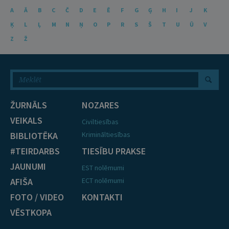
A
Ā
B
C
Č
D
E
Ē
F
G
Ģ
H
I
J
K
Ķ
L
Ļ
M
N
Ņ
O
P
R
S
Š
T
U
Ū
V
Z
Ž
ŽURNĀLS
NOZARES
VEIKALS
Civiltiesības
BIBLIOTĒKA
Krimināltiesības
#TEIRDARBS
TIESĪBU PRAKSE
JAUNUMI
EST nolēmumi
AFIŠA
ECT nolēmumi
FOTO / VIDEO
KONTAKTI
VĒSTKOPA