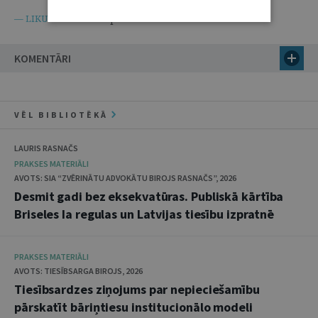
Civilprocesa likums
— LIKUMI.LV —
KOMENTĀRI
VĒL BIBLIOTĒKĀ
LAURIS RASNAČS
PRAKSES MATERIĀLI
AVOTS: SIA “ZVĒRINĀTU ADVOKĀTU BIROJS RASNAČS”, 2026
Desmit gadi bez eksekvatūras. Publiskā kārtība
Briseles Ia regulas un Latvijas tiesību izpratnē
PRAKSES MATERIĀLI
AVOTS: TIESĪBSARGA BIROJS, 2026
Tiesībsardzes ziņojums par nepieciešamību
pārskatīt bāriņtiesu institucionālo modeli