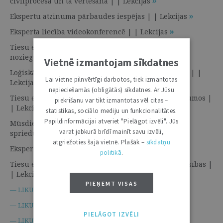
civilprocesā un tā vērtēšana | | Lekcijas
Ekspertu atzinuma pārbaudes iespējas | | Lekcijas
Eksperta liecība videokonferencē | | Lekcijas
Tiesu eksperta atzinuma kā pierādījuma vērtība: no
nozieguma vietas līdz tiesai | | Lekcijas
Vietnē izmantojam sīkdatnes
Loģiskā analīze un novērtējoša atzinuma sniegšana | |
Lai vietne pilnvērtīgi darbotos, tiek izmantotas
Lekcijas
nepieciešamās (obligātās) sīkdatnes. Ar Jūsu
Tiesu ekspertīzes secinājumu vērtība tiesas spriedumos |
piekrišanu var tikt izmantotas vēl citas –
| Lekcijas
statistikas, sociālo mediju un funkcionalitātes.
Papildinformācijai atveriet "Pielāgot izvēli". Jūs
Mūsdienīga eksperta atzinuma analīze – taisnīgs
varat jebkurā brīdī mainīt savu izvēli,
spriedums | | Lekcijas
atgriežoties šajā vietnē. Plašāk –
sīkdatņu
Ekspertīze kriminālprocesā | | Lekcijas
politikā
.
Tiesu ekspertu iesaiste un nozīmība Vācijas civiltiesībās |
| Lekcijas
PIEŅEMT VISAS
Tiesu ekspertu likums
— LIKUMI.LV —
Kriminālprocesa likums
— LIKUMI.LV —
PIELĀGOT IZVĒLI
Administratīvā procesa likums
— LIKUMI.LV —