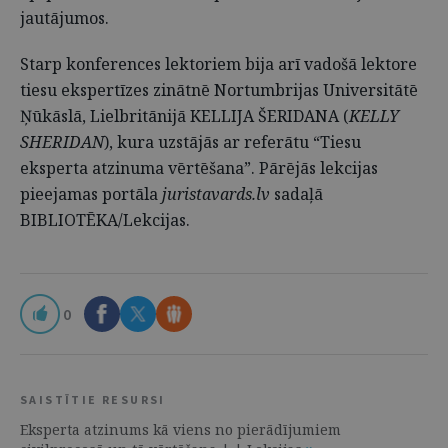
jautājumos.
Starp konferences lektoriem bija arī vadošā lektore
tiesu ekspertīzes zinātnē Nortumbrijas Universitātē
Ņūkāslā, Lielbritānijā KELLIJA ŠERIDANA (
KELLY
SHERIDAN
), kura uzstājās ar referātu “Tiesu
eksperta atzinuma vērtēšana”. Pārējās lekcijas
pieejamas portāla
juristavards.lv
sadaļā
BIBLIOTĒKA/Lekcijas.
0
SAISTĪTIE RESURSI
Eksperta atzinums kā viens no pierādījumiem