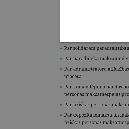
Par fiziskās personas maksā
Par VID kreditora prasījumu
Par dāvinājumu fiziskās per
Par uzturlīdzekļu parādiem f
Par solidārām parādsaistībā
Par parādnieka maksājumiem 
Par administratora atlīdzība
procesā
Par komandējuma naudas novi
personas maksātnespējas pr
Par fiziskās personas maksāt
Par depozīta iemaksu un mak
fiziskās personas maksātnesp