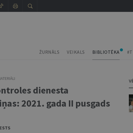
ŽURNĀLS
VEIKALS
BIBLIOTĒKA
#T
ATERIĀLI
V
ntroles dienesta
iņas: 2021. gada II pusgads
ESTS