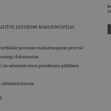
D
1
ISTĪTIE JAUTĀJUMI MAKSĀTNESPĒJAS
juridiskās personas maksātnespējas procesā
 izsniegt dokumentus
di un administratora pienākumu pildīšanu
nu administratoram
S