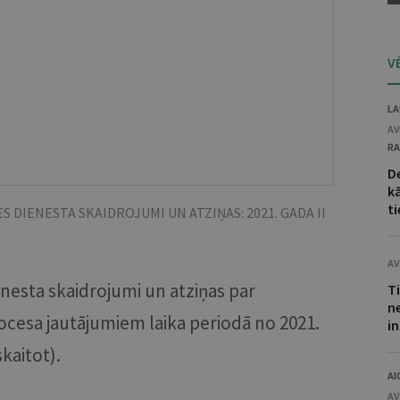
V
LA
AV
RA
D
kā
ti
DIENESTA SKAIDROJUMI UN ATZIŅAS: 2021. GADA II
AV
nesta skaidrojumi un atziņas par
T
n
cesa jautājumiem laika periodā no 2021.
i
kaitot).
AI
AV