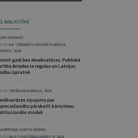
ĒL BIBLIOTĒKĀ
URIS RASNAČS
OTS:
SIA “ZVĒRINĀTU ADVOKĀTU BIROJS
SNAČS”
,
2026
esmit gadi bez eksekvatūras. Publiskā
rtība Briseles Ia regulas un Latvijas
esību izpratnē
OTS:
TIESĪBSARGA BIROJS
,
2026
iesībsardzes ziņojums par
epieciešamību pārskatīt bāriņtiesu
nstitucionālo modeli
GA BĒRZIŅA
,
GUNTIS VĀVERIS
OTS:
VALSTS DROŠĪBAS DIENESTS
,
2020