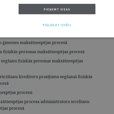
tnespējas procesa uzsākšanu
PIEŅEMT VISAS
sonas maksātnespējas procesā
PIELĀGOT IZVĒLI
iziskās personas maksātnespējas procesā
m ģimenes maksātnespējas procesā
fiziskās personas maksātnespējas procesā
s segšanu fiziskās personas maksātnespējas
rzīšanu kreditoru prasījumu segšanai fiziskās
ocesā
nespējas procesu
sātnespējas procesa administratora iecelšanu
ējas procesā