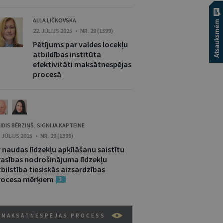
ALLA LIČKOVSKA
22. JŪLIJS 2025 • NR. 29 (1399)
Pētījums par valdes locekļu
atbildības institūta
efektivitāti maksātnespējas
procesā
IDIS BĒRZIŅŠ
SIGNIJA KAPTEINE
,
. JŪLIJS 2025 • NR. 29 (1399)
 naudas līdzekļu apķīlāšanu saistītu
rasības nodrošinājuma līdzekļu
bilstība tiesiskās aizsardzības
rocesa mērķiem
3
MAKSĀTNESPĒJAS PROCESS