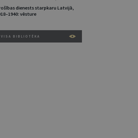
rošības dienests starpkaru Latvijā,
918–1940: vēsture
VISA BIBLIOTĒKA