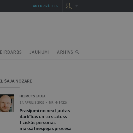
AUTORIZĒTIES
EIRDARBS
JAUNUMI
ARHĪVS
ĒL ŠAJĀ NOZARĒ
HELMUTS JAUJA
14. APRĪLIS 2026 • NR. 4 (1422)
Prasījumi no neatļautas
darbības un to statuss
fiziskās personas
maksātnespējas procesā