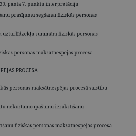
9. panta 7. punktu interpretāciju
īšanu prasījumu segšanai fiziskās personas
 uzturlīdzekļu summām fiziskās personas
ziskās personas maksātnespējas procesā
PĒJAS PROCESĀ
skās personas maksātnespējas procesā saistību
ītu nekustāmo īpašumu ierakstīšanu
tīšanu fiziskās personas maksātnespējas procesā