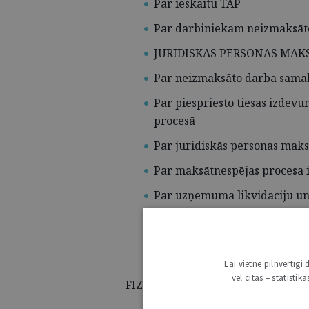
Par ieskaitu TAP
Par darbiniekam neizmaksāt
JURIDISKĀS PERSONAS MAK
Par neizmaksāto darba sama
Par piespriesto tiesas izdev
procesā
Par juridiskās personas mak
Par maksātnespējas procesa i
Par uzņēmuma likvidāciju u
Par kreditora prasījuma pap
Par dokumentu statusu, kuri 
Lai vietne pilnvērtīg
vēl citas – statisti
FIZISKĀS PERSONAS MAKSĀTNES