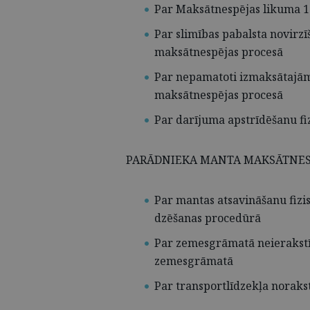
Par Maksātnespējas likuma 13
Par slimības pabalsta novirz
maksātnespējas procesā
Par nepamatoti izmaksātajām
maksātnespējas procesā
Par darījuma apstrīdēšanu fi
PARĀDNIEKA MANTA MAKSĀTNES
Par mantas atsavināšanu fizi
dzēšanas procedūrā
Par zemesgrāmatā neierakst
zemesgrāmatā
Par transportlīdzekļa noraks