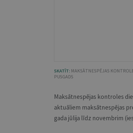
SKATĪT:
MAKSĀTNESPĒJAS KONTROLES 
PUSGADS
Maksātnespējas kontroles die
aktuāliem maksātnespējas pro
gada jūlija līdz novembrim (ies