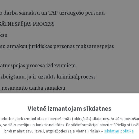
o darba samaksu un TAP uzraugošo personu
SĀTNESPĒJAS PROCESS
ksu
umu atmaksu juridiskās personas maksātnespējas
sātnespējas procesa izdevumiem
zbeigšanu, ja ir uzsākts kriminālprocess
n nesaņemto darba samaksu
ildinājumu noilgumu
Vietnē izmantojam sīkdatnes
attiecināmi uz ieķīlāto nekustamo īpašumu
i darbotos, tiek izmantotas nepieciešamās (obligātās) sīkdatnes. Ar Jūsu piekriša
kas, sociālo mediju un funkcionalitātes. Papildinformācijai atveriet "Pielāgot izvēl
PĒJAS PROCESS
brīdī mainīt savu izvēli, atgriežoties šajā vietnē. Plašāk –
sīkdatņu politikā
.