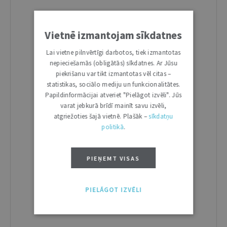
Vietnē izmantojam sīkdatnes
Lai vietne pilnvērtīgi darbotos, tiek izmantotas
nepieciešamās (obligātās) sīkdatnes. Ar Jūsu
piekrišanu var tikt izmantotas vēl citas –
statistikas, sociālo mediju un funkcionalitātes.
Papildinformācijai atveriet "Pielāgot izvēli". Jūs
varat jebkurā brīdī mainīt savu izvēli,
atgriežoties šajā vietnē. Plašāk –
sīkdatņu
politikā
.
PIEŅEMT VISAS
PIELĀGOT IZVĒLI