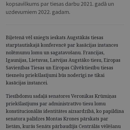
kopsavilkums par tiesas darbu 2021. gadā un
uzdevumiem 2022. gadam.
Biļetenā vēl sniegts ieskats Augstākās tiesas
starptautiskajā konferencē par kasācijas instances
nolēmumu lomu un sagatavošanu. Francijas,
Igaunijas, Lietuvas, Latvijas Augstāko tiesu, Eiropas
Savienības Tiesas un Eiropas Cilvēktiesību tiesas
tiesnešu priekšlasījumi būs noderīgi ne tikai
kasācijas instancei.
Tiesībdomu sadaļā senatores Veronikas Krūmiņas
priekšlasījums par administratīvo tiesu lomu
konstitucionālās identitātes aizsardzībā, ko papildina
senatora palīdzes Montas Krones pārskats par
lietām, kurās Senāts pārbaudījis Centrālās vēlēšanu