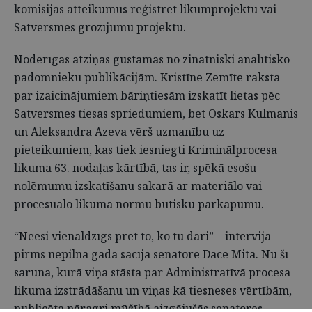
komisijas atteikumus reģistrēt likumprojektu vai
Satversmes grozījumu projektu.
Noderīgas atziņas gūstamas no zinātniski analītisko
padomnieku publikācijām. Kristīne Zemīte raksta
par izaicinājumiem bāriņtiesām izskatīt lietas pēc
Satversmes tiesas spriedumiem, bet Oskars Kulmanis
un Aleksandra Azeva vērš uzmanību uz
pieteikumiem, kas tiek iesniegti Kriminālprocesa
likuma 63. nodaļas kārtībā, tas ir, spēkā esošu
nolēmumu izskatīšanu sakarā ar materiālo vai
procesuālo likuma normu būtisku pārkāpumu.
“Neesi vienaldzīgs pret to, ko tu dari” – intervijā
pirms nepilna gada sacīja senatore Dace Mita. Nu šī
saruna, kurā viņa stāsta par Administratīvā procesa
likuma izstrādāšanu un viņas kā tiesneses vērtībām,
publicēta pāragri mūžībā aizgājušās senatores