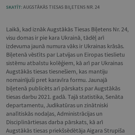
SKATĪT:
AUGSTĀKĀS TIESAS BIĻETENS NR. 24
Laikā, kad iznāk Augstākās Tiesas Biļetens Nr. 24,
visu domas ir pie kara Ukrainā, tādēļ arī
izdevuma jaunā numura vāks ir Ukrainas krāsās.
Biļetenā vēstīts par Latvijas un Eiropas tieslietu
sistēmu atbalstu kolēģiem, kā arī par Ukrainas
Augstākās tiesas tiesnešiem, kas mantiju
nomainījuši pret karavīra formu. Jaunajā
biļetenā publicēts arī pārskats par Augstākās
tiesas darbu 2021. gadā. Tajā statistika, Senāta
departamentu, Judikatūras un zinātniski
analītiskās nodaļas, Administrācijas un
Disciplinārtiesas darba pārskats, kā arī
Augstākās tiesas priekšsēdētāja Aigara Strupiša