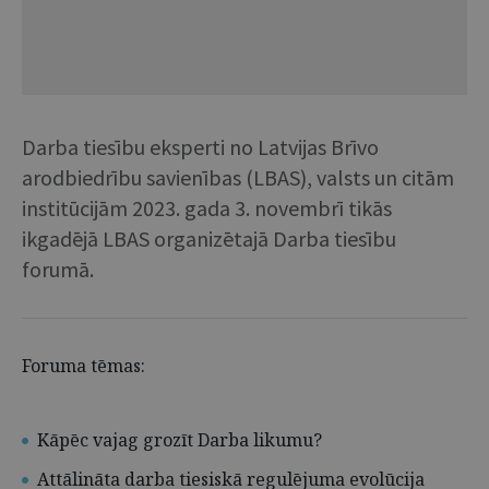
Darba tiesību eksperti no Latvijas Brīvo
arodbiedrību savienības (LBAS), valsts un citām
institūcijām 2023. gada 3. novembrī tikās
ikgadējā LBAS organizētajā Darba tiesību
forumā.
Foruma tēmas:
Kāpēc vajag grozīt Darba likumu?
Attālināta darba tiesiskā regulējuma evolūcija