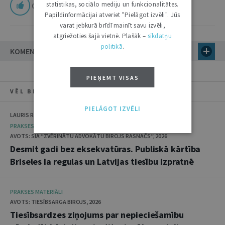
statistikas, sociālo mediju un funkcionalitātes.
0
Papildinformācijai atveriet "Pielāgot izvēli". Jūs
varat jebkurā brīdī mainīt savu izvēli,
atgriežoties šajā vietnē. Plašāk –
sīkdatņu
politikā
.
KOMENTĀRI
PIEŅEMT VISAS
VĒL BIBLIOTĒKĀ
PIELĀGOT IZVĒLI
LAURIS RASNAČS
PRAKSES MATERIĀLI
AVOTS: SIA “ZVĒRINĀTU ADVOKĀTU BIROJS RASNAČS”, 2026
Desmit gadi bez eksekvatūras. Publiskā kārtība
Briseles Ia regulas un Latvijas tiesību izpratnē
PRAKSES MATERIĀLI
AVOTS: TIESĪBSARGA BIROJS, 2026
Tiesībsardzes ziņojums par nepieciešamību