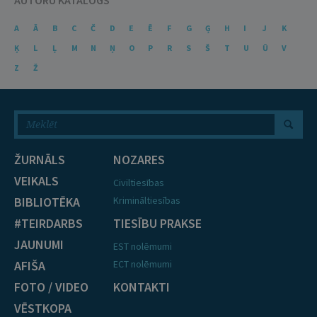
AUTORU KATALOGS
A
Ā
B
C
Č
D
E
Ē
F
G
Ģ
H
I
J
K
Ķ
L
Ļ
M
N
Ņ
O
P
R
S
Š
T
U
Ū
V
Z
Ž
ŽURNĀLS
NOZARES
VEIKALS
Civiltiesības
BIBLIOTĒKA
Krimināltiesības
#TEIRDARBS
TIESĪBU PRAKSE
JAUNUMI
EST nolēmumi
AFIŠA
ECT nolēmumi
FOTO / VIDEO
KONTAKTI
VĒSTKOPA