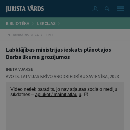
BIBLIOTĒKA
LEKCIJAS
19. JANVĀRIS 2024 • 11:00
Labklājības ministrijas ieskats plānotajos
Darba likuma grozījumos
INETA VJAKSE
AVOTS:
LATVIJAS BRĪVO ARODBIEDRĪBU SAVIENĪBA
,
2023