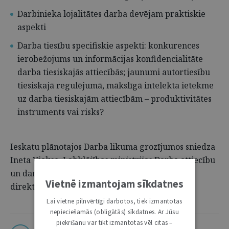
Darbinieka lojalitātes darba devējam praktiskie
aspekti
Darba tiesību specifiskie aspekti: konkurences
ierobežojums un informācijas konfidencialitāte
darba tiesiskajās attiecībās; jaunumi autortiesību
tiesiskajā regulējumā, mākslīgā intelekta ietekme
uz darba tiesiskajām attiecībām – produktivitātes
instruments vai risks?
Ieskatu plānotajos Darba likuma grozījumos sniedza
Ineta Vjakse, Labklājības ministrijas Darba attiecību
un darba aizsardzības politikas departamenta
Vietnē izmantojam sīkdatnes
direktora vietniece.
Lai vietne pilnvērtīgi darbotos, tiek izmantotas
nepieciešamās (obligātās) sīkdatnes. Ar Jūsu
piekrišanu var tikt izmantotas vēl citas –