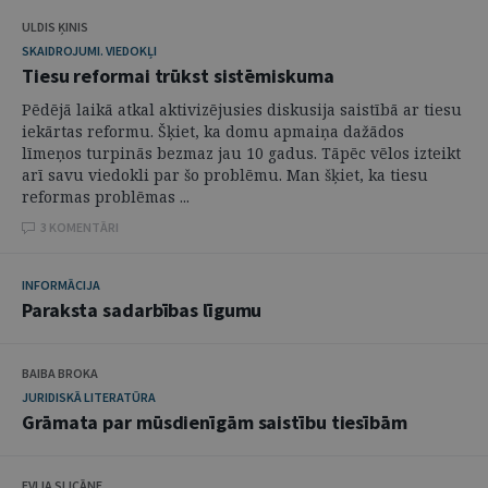
ULDIS ĶINIS
SKAIDROJUMI. VIEDOKĻI
Tiesu reformai trūkst sistēmiskuma
Pēdējā laikā atkal aktivizējusies diskusija saistībā ar tiesu
iekārtas reformu. Šķiet, ka domu apmaiņa dažādos
līmeņos turpinās bezmaz jau 10 gadus. Tāpēc vēlos izteikt
arī savu viedokli par šo problēmu. Man šķiet, ka tiesu
reformas problēmas ...
3 KOMENTĀRI
INFORMĀCIJA
Paraksta sadarbības līgumu
BAIBA BROKA
JURIDISKĀ LITERATŪRA
Grāmata par mūsdienīgām saistību tiesībām
EVIJA SLICĀNE