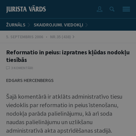
ŽURNĀLS
SKAIDROJUMI. VIEDOKĻI
5. SEPTEMBRIS 2006 • NR.35 (438)
Reformatio in peius: izpratnes kļūdas nodokļu
tiesībās
3 KOMENTĀRI
EDGARS HERCENBERGS
Šajā komentārā ir atklāts administratīvo tiesu
viedoklis par reformatio in peius īstenošanu,
nodokļa parāda palielinājumu, kā arī soda
naudas palielinājumu un uzlikšanu
administratīvā akta apstrīdēšanas stadijā.