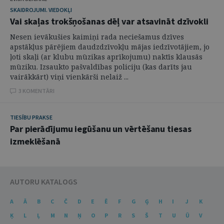
SKAIDROJUMI. VIEDOKĻI
Vai skaļas trokšņošanas dēļ var atsavināt dzīvokli
Nesen ievākušies kaimiņi rada neciešamus dzīves
apstākļus pārējiem daudzdzīvokļu mājas iedzīvotājiem, jo
ļoti skaļi (ar klubu mūzikas aprīkojumu) naktīs klausās
mūziku. Izsaukto pašvaldības policiju (kas darīts jau
vairākkārt) viņi vienkārši nelaiž ...
3 KOMENTĀRI
TIESĪBU PRAKSE
Par pierādījumu iegūšanu un vērtēšanu tiesas
izmeklēšanā
AUTORU KATALOGS
A
Ā
B
C
Č
D
E
Ē
F
G
Ģ
H
I
J
K
Ķ
L
Ļ
M
N
Ņ
O
P
R
S
Š
T
U
Ū
V