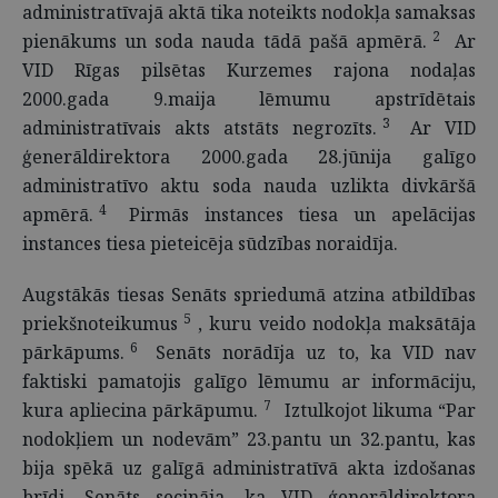
administratīvajā aktā tika noteikts nodokļa samaksas
2
pienākums un soda nauda tādā pašā apmērā.
Ar
VID Rīgas pilsētas Kurzemes rajona nodaļas
2000.gada 9.maija lēmumu apstrīdētais
3
administratīvais akts atstāts negrozīts.
Ar VID
ģenerāldirektora 2000.gada 28.jūnija galīgo
administratīvo aktu soda nauda uzlikta divkāršā
4
apmērā.
Pirmās instances tiesa un apelācijas
instances tiesa pieteicēja sūdzības noraidīja.
Augstākās tiesas Senāts spriedumā atzina atbildības
5
priekšnoteikumus
, kuru veido nodokļa maksātāja
6
pārkāpums.
Senāts norādīja uz to, ka VID nav
faktiski pamatojis galīgo lēmumu ar informāciju,
7
kura apliecina pārkāpumu.
Iztulkojot likuma “Par
nodokļiem un nodevām” 23.pantu un 32.pantu, kas
bija spēkā uz galīgā administratīvā akta izdošanas
brīdi, Senāts secināja, ka VID ģenerāldirektora