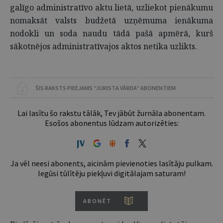
galīgo administratīvo aktu lietā, uzliekot pienākumu
nomaksāt valsts budžetā uzņēmuma ienākuma
nodokli un soda naudu tādā pašā apmērā, kurš
sākotnējos administratīvajos aktos netika uzlikts.
ŠIS RAKSTS PIEEJAMS “JURISTA VĀRDA” ABONENTIEM
Lai lasītu šo rakstu tālāk, Tev jābūt žurnāla abonentam.
Esošos abonentus lūdzam autorizēties:
Ja vēl neesi abonents, aicinām pievienoties lasītāju pulkam.
Iegūsi tūlītēju piekļuvi digitālajam saturam!
ABONĒT