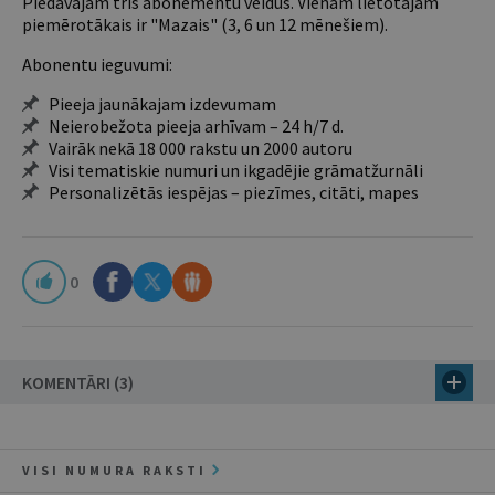
Piedāvājam trīs abonementu veidus. Vienam lietotājam
piemērotākais ir "Mazais" (3, 6 un 12 mēnešiem).
Abonentu ieguvumi:
Pieeja jaunākajam izdevumam
Neierobežota pieeja arhīvam – 24 h/7 d.
Vairāk nekā 18 000 rakstu un 2000 autoru
Visi tematiskie numuri un ikgadējie grāmatžurnāli
Personalizētās iespējas – piezīmes, citāti, mapes
0
KOMENTĀRI (3)
VISI NUMURA RAKSTI