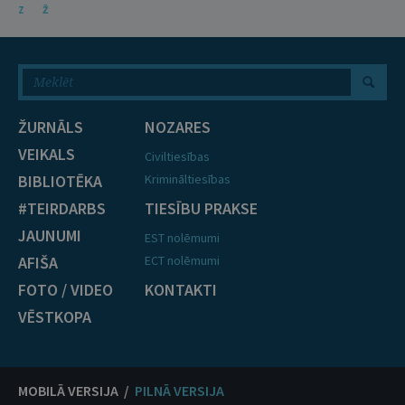
Z
Ž
ŽURNĀLS
NOZARES
VEIKALS
Civiltiesības
BIBLIOTĒKA
Krimināltiesības
#TEIRDARBS
TIESĪBU PRAKSE
JAUNUMI
EST nolēmumi
AFIŠA
ECT nolēmumi
FOTO / VIDEO
KONTAKTI
VĒSTKOPA
MOBILĀ VERSIJA /
PILNĀ VERSIJA