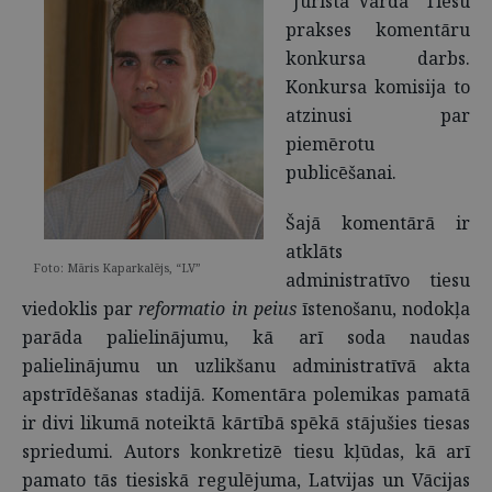
“Jurista Vārda” Tiesu
prakses komentāru
konkursa darbs.
Konkursa komisija to
atzinusi par
piemērotu
publicēšanai.
Šajā komentārā ir
atklāts
Foto: Māris Kaparkalējs, “LV”
administratīvo tiesu
viedoklis par
reformatio in peius
īstenošanu, nodokļa
parāda palielinājumu, kā arī soda naudas
palielinājumu un uzlikšanu administratīvā akta
apstrīdēšanas stadijā. Komentāra polemikas pamatā
ir divi likumā noteiktā kārtībā spēkā stājušies tiesas
spriedumi. Autors konkretizē tiesu kļūdas, kā arī
pamato tās tiesiskā regulējuma, Latvijas un Vācijas