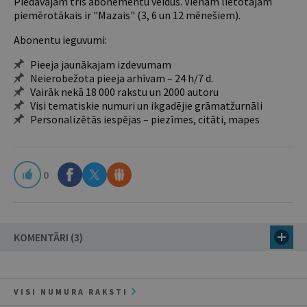
Piedāvājam trīs abonementu veidus. Vienam lietotājam
piemērotākais ir "Mazais" (3, 6 un 12 mēnešiem).
Abonentu ieguvumi:
Pieeja jaunākajam izdevumam
Neierobežota pieeja arhīvam – 24 h/7 d.
Vairāk nekā 18 000 rakstu un 2000 autoru
Visi tematiskie numuri un ikgadējie grāmatžurnāli
Personalizētās iespējas – piezīmes, citāti, mapes
0
KOMENTĀRI (3)
VISI NUMURA RAKSTI