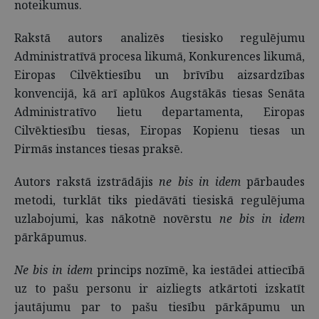
noteikumus.
Rakstā autors analizēs tiesisko regulējumu
Administratīvā procesa likumā, Konkurences likumā,
Eiropas Cilvēktiesību un brīvību aizsardzības
konvencijā, kā arī aplūkos Augstākās tiesas Senāta
Administratīvo lietu departamenta, Eiropas
Cilvēktiesību tiesas, Eiropas Kopienu tiesas un
Pirmās instances tiesas praksē.
Autors rakstā izstrādājis
ne bis in idem
pārbaudes
metodi, turklāt tiks piedāvāti tiesiskā regulējuma
uzlabojumi, kas nākotnē novērstu
ne bis in idem
pārkāpumus.
Ne bis in idem
princips nozīmē, ka iestādei attiecībā
uz to pašu personu ir aizliegts atkārtoti izskatīt
jautājumu par to pašu tiesību pārkāpumu un