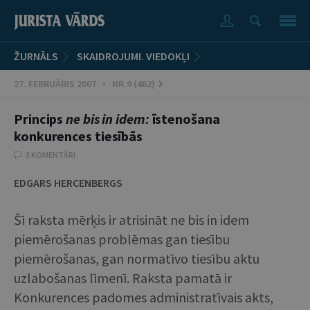
ŽURNĀLS
SKAIDROJUMI. VIEDOKĻI
27. FEBRUĀRIS 2007 • NR.9 (462)
Princips
ne bis in idem:
īstenošana
konkurences tiesībās
3 KOMENTĀRI
EDGARS HERCENBERGS
Šī raksta mērķis ir atrisināt ne bis in idem
piemērošanas problēmas gan tiesību
piemērošanas, gan normatīvo tiesību aktu
uzlabošanas līmenī. Raksta pamatā ir
Konkurences padomes administratīvais akts,