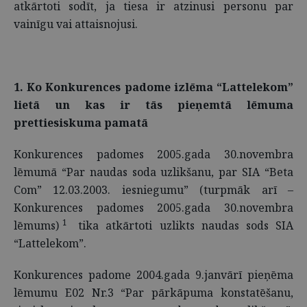
atkārtoti sodīt, ja tiesa ir atzinusi personu par
vainīgu vai attaisnojusi.
1. Ko Konkurences padome izlēma “Lattelekom”
lietā un kas ir tās pieņemtā lēmuma
prettiesiskuma pamatā
Konkurences padomes 2005.gada 30.novembra
lēmumā “Par naudas soda uzlikšanu, par SIA “Beta
Com” 12.03.2003. iesniegumu” (turpmāk arī –
Konkurences padomes 2005.gada 30.novembra
1
lēmums)
tika atkārtoti uzlikts naudas sods SIA
“Lattelekom”.
Konkurences padome 2004.gada 9.janvārī pieņēma
lēmumu E02 Nr.3 “Par pārkāpuma konstatēšanu,