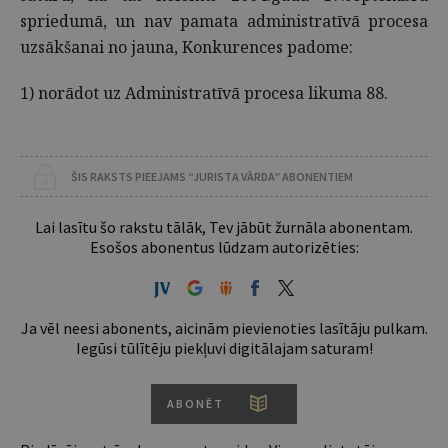
spriedumā, un nav pamata administratīvā procesa
uzsākšanai no jauna, Konkurences padome:
1) norādot uz Administratīvā procesa likuma 88.
ŠIS RAKSTS PIEEJAMS “JURISTA VĀRDA” ABONENTIEM
Lai lasītu šo rakstu tālāk, Tev jābūt žurnāla abonentam.
Esošos abonentus lūdzam autorizēties:
Ja vēl neesi abonents, aicinām pievienoties lasītāju pulkam.
Iegūsi tūlītēju piekļuvi digitālajam saturam!
ABONĒT