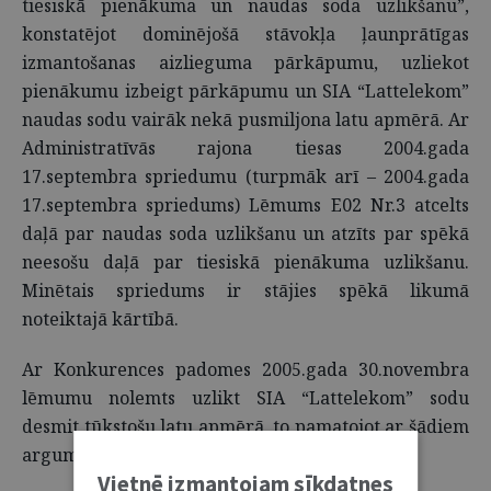
tiesiskā pienākuma un naudas soda uzlikšanu”,
konstatējot dominējošā stāvokļa ļaunprātīgas
izmantošanas aizlieguma pārkāpumu, uzliekot
pienākumu izbeigt pārkāpumu un SIA “Lattelekom”
naudas sodu vairāk nekā pusmiljona latu apmērā. Ar
Administratīvās rajona tiesas 2004.gada
17.septembra spriedumu (turpmāk arī – 2004.gada
17.septembra spriedums) Lēmums E02 Nr.3 atcelts
daļā par naudas soda uzlikšanu un atzīts par spēkā
neesošu daļā par tiesiskā pienākuma uzlikšanu.
Minētais spriedums ir stājies spēkā likumā
noteiktajā kārtībā.
Ar Konkurences padomes 2005.gada 30.novembra
lēmumu nolemts uzlikt SIA “Lattelekom” sodu
desmit tūkstošu latu apmērā, to pamatojot ar šādiem
argumentiem.
Vietnē izmantojam sīkdatnes