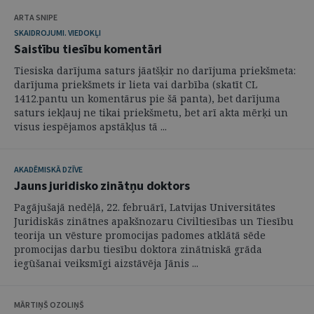
ARTA SNIPE
SKAIDROJUMI. VIEDOKĻI
Saistību tiesību komentāri
Tiesiska darījuma saturs jāatšķir no darījuma priekšmeta:
darījuma priekšmets ir lieta vai darbība (skatīt CL
1412.pantu un komentārus pie šā panta), bet darījuma
saturs iekļauj ne tikai priekšmetu, bet arī akta mērķi un
visus iespējamos apstākļus tā ...
AKADĒMISKĀ DZĪVE
Jauns juridisko zinātņu doktors
Pagājušajā nedēļā, 22. februārī, Latvijas Universitātes
Juridiskās zinātnes apakšnozaru Civiltiesības un Tiesību
teorija un vēsture promocijas padomes atklātā sēde
promocijas darbu tiesību doktora zinātniskā grāda
iegūšanai veiksmīgi aizstāvēja Jānis ...
MĀRTIŅŠ OZOLIŅŠ