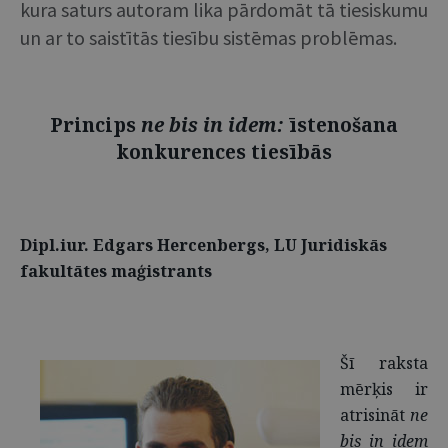
kura saturs autoram lika pārdomāt tā tiesiskumu
un ar to saistītās tiesību sistēmas problēmas.
Princips
ne bis in idem:
īstenošana
konkurences tiesībās
Dipl.iur. Edgars Hercenbergs, LU Juridiskās
fakultātes maģistrants
Šī raksta
mērķis ir
atrisināt
ne
bis in idem