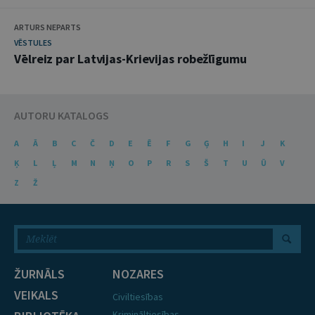
ARTURS NEPARTS
VĒSTULES
Vēlreiz par Latvijas-Krievijas robežlīgumu
AUTORU KATALOGS
A
Ā
B
C
Č
D
E
Ē
F
G
Ģ
H
I
J
K
Ķ
L
Ļ
M
N
Ņ
O
P
R
S
Š
T
U
Ū
V
Z
Ž
ŽURNĀLS
NOZARES
VEIKALS
Civiltiesības
Krimināltiesības