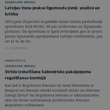
SKAIDROJUMI. VIEDOKĻI
Latvijas tiesu prakse līgumsoda jomā: analīze un
kritika
2005.gada 26.janvārī Augstākās tiesas Senāts pasludināja
spriedumu lietā Nr.SKC-48 par aizdevuma un līgumsoda
piedziņu. Šis spriedums ir īpaši ievērojams gan ar jaunu
pieeju līgumsoda aprēķināšanā Latvijas civiltiesībās, gan
arī ar to, ka šis ...
1 KOMENTĀRI
AGNESE PŪCĪTE
SKAIDROJUMI. VIEDOKĻI
Strīdu izskatīšana Sabiedrisko pakalpojumu
regulēšanas komisijā
Kas tad ir Regulatora lēmums (ar šiem lēmumiem ir
jāsaprot arī lēmums atteikt ierosināt strīdu un lēmums
izbeigt lietu)? Vai Regulatora lēmums ir administratīvs
akts vai tiesas nolēmumam pielīdzināms lēmums -
Regulatora nolēmums?