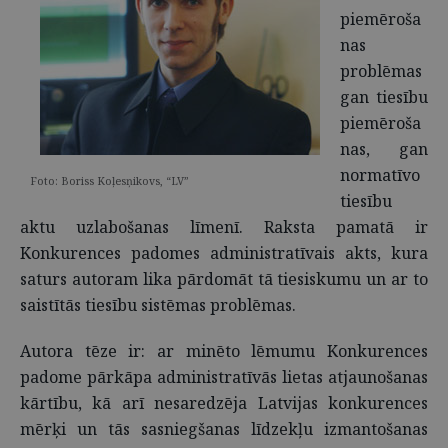
piemēroša
nas
problēmas
gan tiesību
piemēroša
nas, gan
normatīvo
Foto: Boriss Koļesņikovs, “LV”
tiesību
aktu uzlabošanas līmenī. Raksta pamatā ir
Konkurences padomes administratīvais akts, kura
saturs autoram lika pārdomāt tā tiesiskumu un ar to
saistītās tiesību sistēmas problēmas.
Autora tēze ir: ar minēto lēmumu Konkurences
padome pārkāpa administratīvās lietas atjaunošanas
kārtību, kā arī nesaredzēja Latvijas konkurences
mērķi un tās sasniegšanas līdzekļu izmantošanas