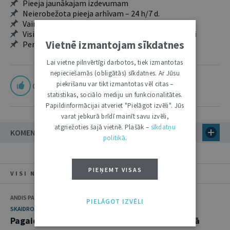
Pieeja jaunākajam izdevumam
Neierobežota pieeja arhīvam – 24 h/7 d.
Vairāk nekā 18 000 rakstu un 2000 autoru
Visi tematiskie numuri un ikgadējie grāmatžurnāli
Vietnē izmantojam sīkdatnes
Personalizētās iespējas – piezīmes, citāti, mapes
Lai vietne pilnvērtīgi darbotos, tiek izmantotas
nepieciešamās (obligātās) sīkdatnes. Ar Jūsu
piekrišanu var tikt izmantotas vēl citas –
0
statistikas, sociālo mediju un funkcionalitātes.
Papildinformācijai atveriet "Pielāgot izvēli". Jūs
varat jebkurā brīdī mainīt savu izvēli,
atgriežoties šajā vietnē. Plašāk –
sīkdatņu
KOMENTĀRI
politikā
.
PIEŅEMT VISAS
VISI NUMURA RAKSTI
ANDIS PAUNIŅŠ
PIELĀGOT IZVĒLI
SKAIDROJUMI. VIEDOKĻI
Pagaidu aizsardzības līdzekļi administratīvajā