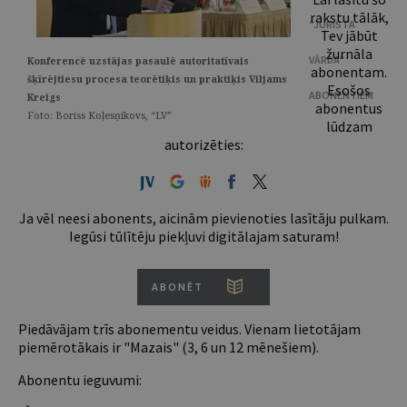
rakstu tālāk,
“JURISTA
Tev jābūt
žurnāla
VĀRDA”
Konferencē uzstājas pasaulē autoritatīvais
abonentam.
šķīrējtiesu procesa teorētiķis un praktiķis Viljams
Esošos
ABONENTIEM
Kreigs
abonentus
Foto: Boriss Koļesņikovs, “LV”
lūdzam
autorizēties:
Ja vēl neesi abonents, aicinām pievienoties lasītāju pulkam.
Iegūsi tūlītēju piekļuvi digitālajam saturam!
ABONĒT
Piedāvājam trīs abonementu veidus. Vienam lietotājam
piemērotākais ir "Mazais" (3, 6 un 12 mēnešiem).
Abonentu ieguvumi: