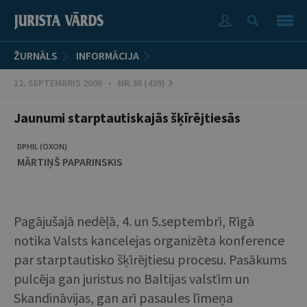
ŽURNĀLS
INFORMĀCIJA
12. SEPTEMBRIS 2006 • NR.36 (439)
Jaunumi starptautiskajās šķīrējtiesās
DPHIL (OXON)
MĀRTIŅŠ PAPARINSKIS
Pagājušajā nedēļā, 4. un 5.septembrī, Rīgā
notika Valsts kancelejas organizēta konference
par starptautisko šķīrējtiesu procesu. Pasākums
pulcēja gan juristus no Baltijas valstīm un
Skandināvijas, gan arī pasau­les līmeņa