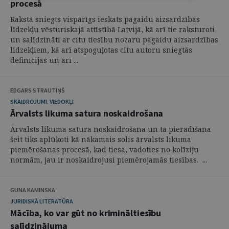
procesā
Rakstā sniegts vispārīgs ieskats pagaidu aizsardzības
līdzekļu vēsturiskajā attīstībā Latvijā, kā arī tie raksturoti
un salīdzināti ar citu tiesību nozaru pagaidu aizsardzības
līdzekļiem, kā arī atspoguļotas citu autoru sniegtās
definīcijas un arī ...
EDGARS STRAUTIŅŠ
SKAIDROJUMI. VIEDOKĻI
Ārvalsts likuma satura noskaidrošana
Ārvalsts likuma satura noskaidrošana un tā pierādīšana
šeit tiks aplūkoti kā nākamais solis ārvalsts likuma
piemērošanas procesā, kad tiesa, vadoties no kolīziju
normām, jau ir noskaidrojusi piemērojamās tiesības. ...
GUNA KAMINSKA
JURIDISKĀ LITERATŪRA
Mācība, ko var gūt no krimināltiesību
salīdzinājuma