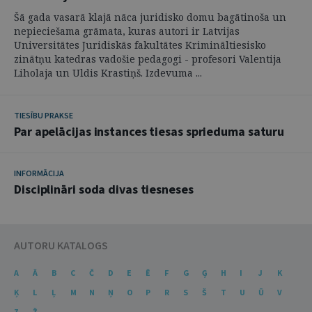
Šā gada vasarā klajā nāca juridisko domu bagātinoša un
nepieciešama grāmata, kuras autori ir Latvijas
Universitātes Juridiskās fakultātes Krimināltiesisko
zinātņu katedras vadošie pedagogi - profesori Valentija
Liholaja un Uldis Krastiņš. Izdevuma ...
TIESĪBU PRAKSE
Par apelācijas instances tiesas sprieduma saturu
INFORMĀCIJA
Disciplināri soda divas tiesneses
AUTORU KATALOGS
A
Ā
B
C
Č
D
E
Ē
F
G
Ģ
H
I
J
K
Ķ
L
Ļ
M
N
Ņ
O
P
R
S
Š
T
U
Ū
V
Z
Ž