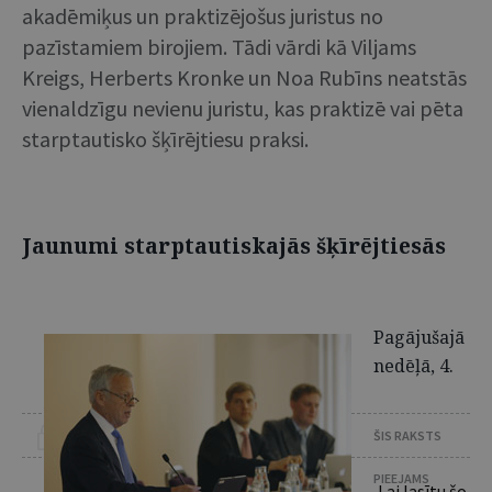
akadēmiķus un praktizējošus juristus no
pazīstamiem birojiem. Tādi vārdi kā Viljams
Kreigs, Herberts Kronke un Noa Rubīns neatstās
vienaldzīgu nevienu juristu, kas praktizē vai pēta
starptautisko šķīrējtiesu praksi.
Jaunumi starptautiskajās šķīrējtiesās
Pagājušajā
nedēļā, 4.
ŠIS RAKSTS
PIEEJAMS
Lai lasītu šo