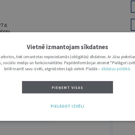
7 d.
utoru
e grāmatžurnāli
 citāti, mapes
Vietnē izmantojam sīkdatnes
i darbotos, tiek izmantotas nepieciešamās (obligātās) sīkdatnes. Ar Jūsu piekriša
kas, sociālo mediju un funkcionalitātes. Papildinformācijai atveriet "Pielāgot izvēl
ĪS IESPĒJAS TAVAI IZVĒLEI: MAZAIS, VIDĒJAIS UN LIELAIS ABONEMENTS!
brīdī mainīt savu izvēli, atgriežoties šajā vietnē. Plašāk –
sīkdatņu politikā
.
PIEŅEMT VISAS
PIELĀGOT IZVĒLI
VĀRDS