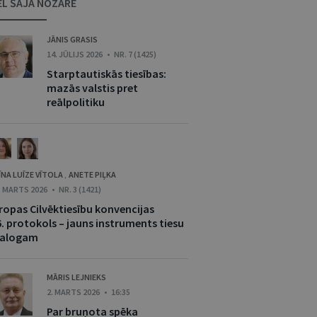
ĒL ŠAJĀ NOZARĒ
JĀNIS GRASIS
14. JŪLIJS 2026 • NR. 7 (1425)
Starptautiskās tiesības:
mazās valstis pret
reālpolitiku
ĪNA LUĪZE VĪTOLA
ANETE PIĻKA
,
. MARTS 2026 • NR. 3 (1421)
iropas Cilvēktiesību konvencijas
6. protokols – jauns instruments tiesu
ialogam
MĀRIS LEJNIEKS
2. MARTS 2026 • 16:35
Par bruņota spēka