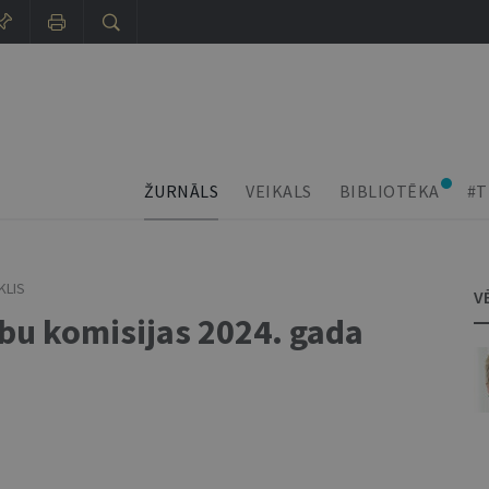
ŽURNĀLS
VEIKALS
BIBLIOTĒKA
#T
KLIS
V
ību komisijas 2024. gada