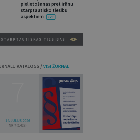
pielietošanas pret Irānu
starptautisko tiesību
aspektiem
STARPTAUTISKĀS TIESĪBAS
URNĀLU KATALOGS /
VISI ŽURNĀLI
7
14. JŪLIJS 2026
NR 7 (1425)