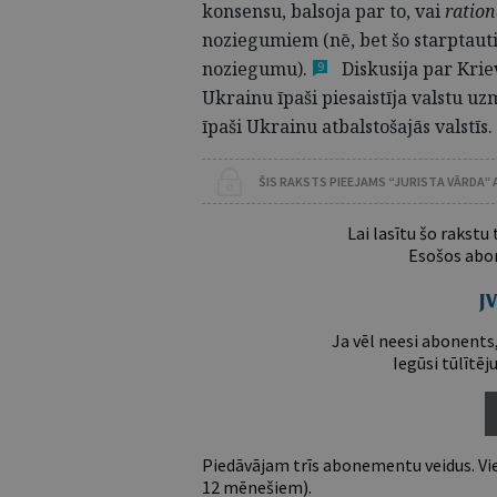
konsensu, balsoja par to, vai
ration
noziegumiem (nē, bet šo starptaut
noziegumu).
Diskusija par Kriev
9
Ukrainu īpaši piesaistīja valstu 
īpaši Ukrainu atbalstošajās valstīs.
ŠIS RAKSTS PIEEJAMS “JURISTA VĀRDA”
Lai lasītu šo rakstu
Esošos abon
Ja vēl neesi abonents,
Iegūsi tūlītēj
Piedāvājam trīs abonementu veidus. Vie
12 mēnešiem).