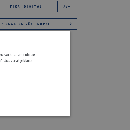
TIKAI DIGITĀLI
JV+
PIESAKIES VĒSTKOPAI
nu var tikt izmantotas
i". Jūs varat jebkurā