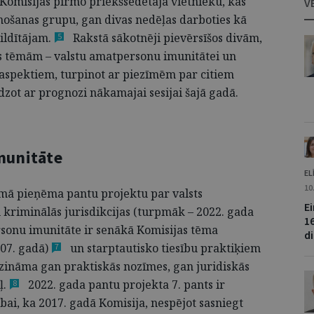
 Komisijas pirmo priekšsēdētāja vietnieku, kas
V
nošanas grupu, gan divas nedēļas darboties kā
ildītājam.
Rakstā sākotnēji pievērsīšos divām,
5
s tēmām – valstu amatpersonu imunitātei un
 aspektiem, turpinot ar piezīmēm par citiem
zot ar prognozi nākamajai sesijai šajā gadā.
imunitāte
EL
10
umā pieņēma pantu projektu par valsts
E
 kriminālās jurisdikcijas (turpmāk – 2022. gada
1
sonu imunitāte ir senākā Komisijas tēma
d
007.
gadā)
un starptautisko tiesību praktiķiem
7
 zināma gan praktiskās nozīmes, gan juridiskās
ļ.
2022. gada pantu projekta 7. pants ir
8
bai, ka 2017. gadā Komisija, nespējot sasniegt