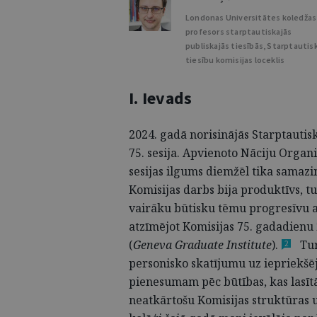
Londonas Universitātes koledžas
profesors starptautiskajās
publiskajās tiesībās, Starptautis
tiesību komisijas loceklis
I. Ievads
2024. gadā norisinājās Starptautis
75. sesija. Apvienoto Nāciju Organ
sesijas ilgums diemžēl tika samazi
Komisijas darbs bija produktīvs, tu
vairāku būtisku tēmu progresīvu at
atzīmējot Komisijas 75. gadadien
(
Geneva Graduate Institute
).
Tur
2
personisko skatījumu uz iepriekšēj
pienesumam pēc būtības, kas lasītā
neatkārtošu Komisijas struktūras