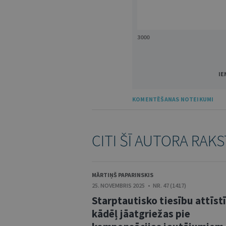
3000
IE
KOMENTĒŠANAS NOTEIKUMI
CITI ŠĪ AUTORA RAKS
MĀRTIŅŠ PAPARINSKIS
25. NOVEMBRIS 2025 • NR. 47 (1417)
Starptautisko tiesību attīst
kādēļ jāatgriežas pie