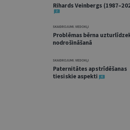
Rihards Veinbergs (1987–20
2
SKAIDROJUMI. VIEDOKĻI
Problēmas bērna uzturlīdze
nodrošināšanā
SKAIDROJUMI. VIEDOKĻI
Paternitātes apstrīdēšanas
tiesiskie aspekti
4