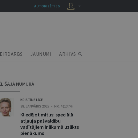
AUTORIZĒTIES
EIRDARBS
JAUNUMI
ARHĪVS
ĒL ŠAJĀ NUMURĀ
KRISTĪNE LĪCE
28. JANVĀRIS 2025 • NR. 4 (1374)
Kliedējot mītus: speciālā
atļauja pašvaldību
vadītājiem ir likumā uzlikts
pienākums