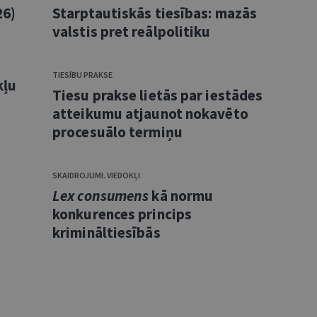
26)
Starptautiskās tiesības: mazās
valstis pret reālpolitiku
TIESĪBU PRAKSE
kļu
Tiesu prakse lietās par iestādes
atteikumu atjaunot nokavēto
procesuālo termiņu
SKAIDROJUMI. VIEDOKĻI
Lex consumens
kā normu
konkurences princips
krimināltiesībās