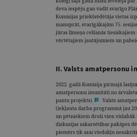
kolēģi šajā gadā mani ievēlēja par
deva iespēju gan vadīt svarīgo Plā
Komisijas priekšsēdētāja vietas
izp
manuprāt, svarīgākajām 75. sesija
jūras līmeņa celšanās tiesiskajiem
vērtētajiem jautājumiem un pabeid
II. Valsts amatpersonu 
2022. gadā Komisija pirmajā lasīj
amatpersonu imunitāti no ārvalstu
pantu
projekts).
Valsts amatper
6
(iekļauta darba programmā jau 2
un pētniekiem droši vien vislabāk
diskusijas sakarsētības pakāpes
dē
piemērs tik asai viedokļu nesakritī