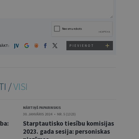
NĀKT:
PIEVIENOT
TI /
VISI
MĀRTIŅŠ PAPARINSKIS
30. JANVĀRIS 2024 • NR. 5 (1323)
ība:
Starptautisko tiesību komisijas
2023. gada sesija: personiskas