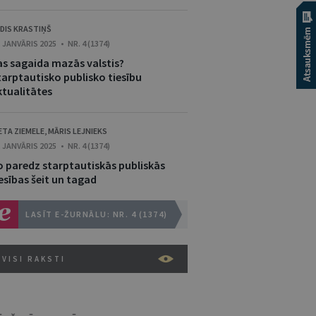
DIS KRASTIŅŠ
. JANVĀRIS 2025 • NR. 4 (1374)
as sagaida mazās valstis?
tarptautisko publisko tiesību
ktualitātes
ETA ZIEMELE
,
MĀRIS LEJNIEKS
. JANVĀRIS 2025 • NR. 4 (1374)
o paredz starptautiskās publiskās
esības šeit un tagad
LASĪT E-ŽURNĀLU: NR. 4 (1374)
VISI RAKSTI