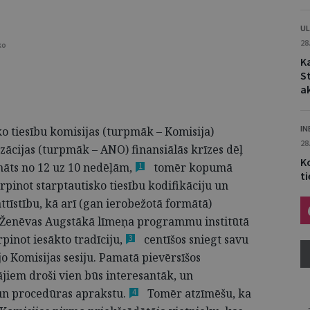
UL
28
ko
K
S
a
IN
ko tiesību komisijas (turpmāk – Komisija)
28
izācijas (turpmāk – ANO) finansiālās krīzes dēļ
K
nāts no 12 uz 10
nedēļām,
tomēr kopumā
1
ti
rpinot starptautisko tiesību kodifikāciju un
tīstību, kā arī (gan ierobežotā formātā)
u Ženēvas Augstākā līmeņa programmu institūtā
pinot iesākto
tradīciju,
centīšos sniegt savu
3
o Komisijas sesiju. Pamatā pievērsīšos
jiem droši vien būs interesantāk, un
 un procedūras
aprakstu.
Tomēr atzīmēšu, ka
4