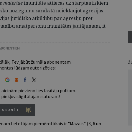
e materiae
imunitāte attiecas uz starptautiskiem
isko noziegumu sarakstā neiekļaujot agresijas
ijas juridisko atbildību par agresiju pret
uzmanību amatpersonu imunitātes jautājumam, it
 ABONENTIEM
 tālāk, Tev jābūt žurnāla abonentam.
Ž
entus lūdzam autorizēties:
 aicinām pievienoties lasītāju pulkam.
u piekļuvi digitālajam saturam!
ABONĒT
nam lietotājam piemērotākais ir "Mazais" (3, 6 un