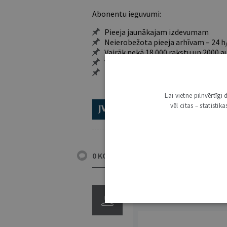
Abonentu ieguvumi:
Pieeja jaunākajam izdevumam
Neierobežota pieeja arhīvam – 24 h/
Vairāk nekā 18 000 rakstu un 2000 a
Visi tematiskie numuri un ikgadēji
Personalizētās iespējas – piezīmes,
Lai vietne pilnvērtīg
vēl citas – statisti
ABONĒ 2026.GADAM!
TR
0 KOMENTĀRI