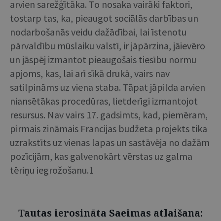
arvien sarežģītāka. To nosaka vairāki faktori,
tostarp tas, ka, pieaugot sociālās darbības un
nodarbošanās veidu dažādībai, lai īstenotu
pārvaldību mūslaiku valstī, ir jāpārzina, jāievēro
un jāspēj izmantot pieaugošais tiesību normu
apjoms, kas, lai arī sīkā drukā, vairs nav
satilpināms uz viena staba. Tāpat jāpilda arvien
niansētākas procedūras, lietderīgi izmantojot
resursus. Nav vairs 17. gadsimts, kad, piemēram,
pirmais zināmais Francijas budžeta projekts tika
uzrakstīts uz vienas lapas un sastāvēja no dažām
pozīcijām, kas galvenokārt vērstas uz galma
tēriņu iegrožošanu.1
Tautas ierosināta Saeimas atlaišana: