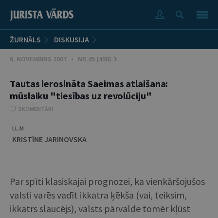
ŽURNĀLS
DISKUSIJA
6. NOVEMBRIS 2007 • NR.45 (498)
Tautas ierosināta Saeimas atlaišana:
mūslaiku "tiesības uz revolūciju"
2 KOMENTĀRI
LL.M
KRISTĪNE JARINOVSKA
Par spīti klasiskajai prognozei, ka vienkāršojušos
valsti varēs vadīt ikkatra ķēkša (vai, teiksim,
ikkatrs slaucējs), valsts pārvalde tomēr kļūst