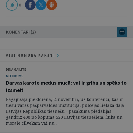
0
KOMENTĀRI (2)
VISI NUMURA RAKSTI
DINA GAILĪTE
NOTIKUMS
Darvas karote medus mucā: vai ir griba un spēks to
izsmelt
Pagājušajā piektdienā, 2. novembrī, uz konferenci, kas ir
tiesu varas pašpārvaldes institūcija, pulcējās lielākā daļa
Latvijas Republikas tiesnešu - pasākumā piedalījās
gandrīz 400 no kopumā 520 Latvijas tiesnešiem. Ētika un
morāle cilvēkam vai nu ...