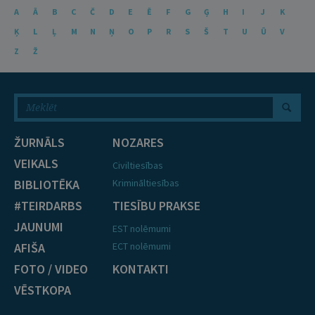
A
Ā
B
C
Č
D
E
Ē
F
G
Ģ
H
I
J
K
Ķ
L
Ļ
M
N
Ņ
O
P
R
S
Š
T
U
Ū
V
Z
Ž
ŽURNĀLS
NOZARES
VEIKALS
Civiltiesības
BIBLIOTĒKA
Krimināltiesības
#TEIRDARBS
TIESĪBU PRAKSE
JAUNUMI
EST nolēmumi
AFIŠA
ECT nolēmumi
FOTO / VIDEO
KONTAKTI
VĒSTKOPA