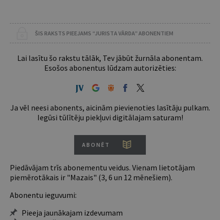
ŠIS RAKSTS PIEEJAMS “JURISTA VĀRDA” ABONENTIEM
Lai lasītu šo rakstu tālāk, Tev jābūt žurnāla abonentam.
Esošos abonentus lūdzam autorizēties:
Ja vēl neesi abonents, aicinām pievienoties lasītāju pulkam.
Iegūsi tūlītēju piekļuvi digitālajam saturam!
ABONĒT
Piedāvājam trīs abonementu veidus. Vienam lietotājam
piemērotākais ir "Mazais" (3, 6 un 12 mēnešiem).
Abonentu ieguvumi:
Pieeja jaunākajam izdevumam