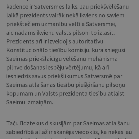
kadence ir Satversmes laiks. Jau priekšvēlēšanu
laikā prezidents vairāk nekā ikviens no saviem
priekštečiem uzmanību veltīja Satversmei,
aicinādams ikvienu valsts pilsoni to izlasīt.
Prezidents arī ir izveidojis autoritatīvu
Konstitucionālo tiesību komisiju, kura sniegusi
Saeimas priekšlaicīgu vēlēšanu mehānisma
pilnveidošanas iespēju vērtējumu, kā arī
iesniedzis savus priekšlikumus Satversmē par
Saeimas atlaišanas tiesību piešķiršanu pilsoņu
kopumam un Valsts prezidenta tiesību atlaist
Saeimu izmaiņām.
Taču līdztekus diskusijām par Saeimas atlaišanu
sabiedrībā allaž ir skanējis viedoklis, ka nekas jau