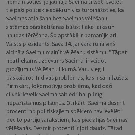
nemainīšoties, jo jaunajā Saeimā tikšot ievēlēti
tie paši politiskie spēki un viss turpināšoties, ka
Saeimas atlaišana bez Saeimas vēlēšanu
sistēmas pārskatīšanas būšot lieka laika un
naudas tērēšana. Šo apstākli ir pamanījis arī
Valsts prezidents. Savā 14. janvāra runā viņš
aicināja Saeimu mainīt vēlēšanu sistēmu: "Tāpat
neatliekams uzdevums Saeimai ir veidot
grozījumus Vēlēšanu likumā. Varu viegli
paskaidrot. Ir divas problēmas, kas ir samilzušas.
Pirmkārt, lokomotīvju problēma, kad daži
cilvēki ievelk Saeimā sabiedrībai pilnīgi
nepazīstamus pilsoņus. Otrkārt, Saeimā desmit
procenti no politiskajiem spēkiem nav ievēlēti
pēc to partiju sarakstiem, kas piedalījās Saeimas
vēlēšanās. Desmit procenti ir ļoti daudz. Tātad