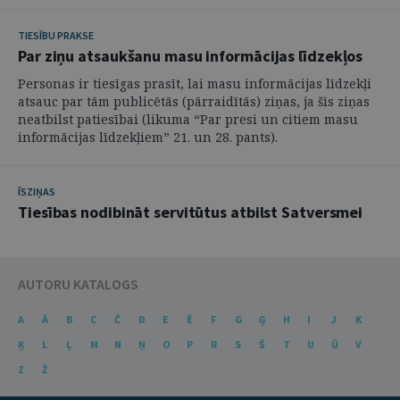
TIESĪBU PRAKSE
Par ziņu atsaukšanu masu informācijas līdzekļos
Personas ir tiesīgas prasīt, lai masu informācijas līdzekļi
atsauc par tām publicētās (pārraidītās) ziņas, ja šīs ziņas
neatbilst patiesībai (likuma “Par presi un citiem masu
informācijas līdzekļiem” 21. un 28. pants).
ĪSZIŅAS
Tiesības nodibināt servitūtus atbilst Satversmei
AUTORU KATALOGS
A
Ā
B
C
Č
D
E
Ē
F
G
Ģ
H
I
J
K
Ķ
L
Ļ
M
N
Ņ
O
P
R
S
Š
T
U
Ū
V
Z
Ž