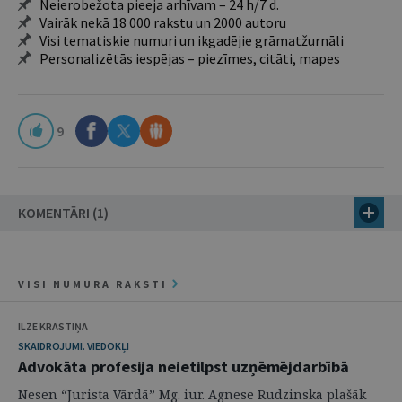
Neierobežota pieeja arhīvam – 24 h/7 d.
Vairāk nekā 18 000 rakstu un 2000 autoru
Visi tematiskie numuri un ikgadējie grāmatžurnāli
Personalizētās iespējas – piezīmes, citāti, mapes
9
KOMENTĀRI (1)
VISI NUMURA RAKSTI
ILZE KRASTIŅA
SKAIDROJUMI. VIEDOKĻI
Advokāta profesija neietilpst uzņēmējdarbībā
Nesen “Jurista Vārdā” Mg. iur. Agnese Rudzinska plašāk