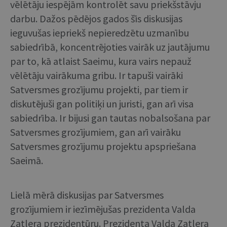
vēlētāju iespējām kontrolēt savu priekšstāvju
darbu. Dažos pēdējos gados šīs diskusijas
ieguvušas iepriekš nepieredzētu uzmanību
sabiedrībā, koncentrējoties vairāk uz jautājumu
par to, kā atlaist Saeimu, kura vairs nepauž
vēlētāju vairākuma gribu. Ir tapuši vairāki
Satversmes grozījumu projekti, par tiem ir
diskutējuši gan politiķi un juristi, gan arī visa
sabiedrība. Ir bijusi gan tautas nobalsošana par
Satversmes grozījumiem, gan arī vairāku
Satversmes grozījumu projektu apspriešana
Saeimā.
Lielā mērā diskusijas par Satversmes
grozījumiem ir iezīmējušas prezidenta Valda
Zatlera prezidentūru. Prezidenta Valda Zatlera