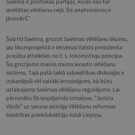
Saeimā ir politiskās partijas, kuras nav tur
ievēlētas vēlēšanu ceļā. Šis anahronisms ir
jānovērš."
Šobrīd Saeima, grozot Saeimas vēlēšanu likumu,
jau likumprojektā ir ietvērusi Valsts prezidenta
prasību atteikties no t. s. lokomotīvju principa.
Šis grozījums mainīs mums ierasto vēlēšanu
sistēmu. Tajā pašā laikā sabiedrības diskusijās ir
izskanējuši vēl vairāki ierosinājumi, kā būtu
uzlabojams Saeimas vēlēšanu regulējums. Lai
pārrunātu šīs iespējamās izmaiņas, "Jurista
Vārds" uz sarunu aicināja Vēlēšanu reformas
biedrības priekšsēdētāju Valdi Liepiņu.