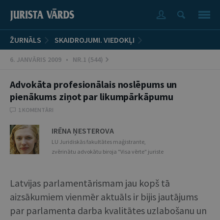
ŽURNĀLS
SKAIDROJUMI. VIEDOKĻI
6. JANVĀRIS 2009 • NR.1 (544)
Advokāta profesionālais noslēpums un
pienākums ziņot par likumpārkāpumu
1 KOMENTĀRI
IRĒNA ŅESTEROVA
LU Juridiskās fakultātes maģistrante,
zvērinātu advokātu biroja "Visa vērte" juriste
Latvijas parlamentārismam jau kopš tā
aizsākumiem vienmēr aktuāls ir bijis jautājums
par parlamenta darba kvalitātes uzlabošanu un