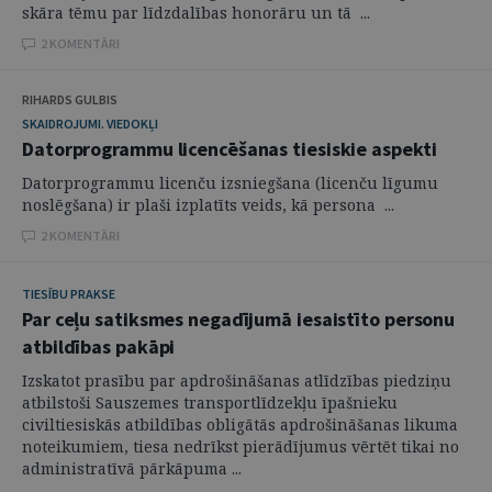
skāra tēmu par līdzdalības honorāru un tā ...
2 KOMENTĀRI
RIHARDS GULBIS
SKAIDROJUMI. VIEDOKĻI
Datorprogrammu licencēšanas tiesiskie aspekti
Datorprogrammu licenču izsniegšana (licenču līgumu
noslēgšana) ir plaši izplatīts veids, kā persona ...
2 KOMENTĀRI
TIESĪBU PRAKSE
Par ceļu satiksmes negadījumā iesaistīto personu
atbildības pakāpi
Izskatot prasību par apdrošināšanas atlīdzības piedziņu
atbilstoši Sauszemes transportlīdzekļu īpašnieku
civiltiesiskās atbildības obligātās apdrošināšanas likuma
noteikumiem, tiesa nedrīkst pierādījumus vērtēt tikai no
administratīvā pārkāpuma ...