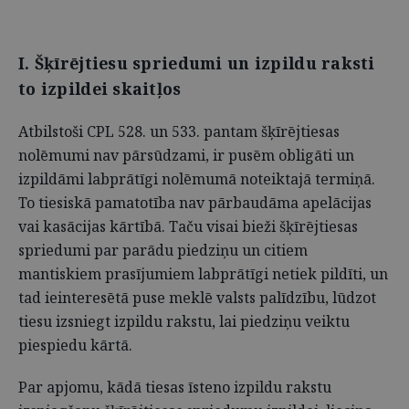
I. Šķīrējtiesu spriedumi un izpildu raksti
to izpildei skaitļos
Atbilstoši CPL 528. un 533. pantam šķīrējtiesas
nolēmumi nav pārsūdzami, ir pusēm obligāti un
izpildāmi labprātīgi nolēmumā noteiktajā termiņā.
To tiesiskā pamatotība nav pārbaudāma apelācijas
vai kasācijas kārtībā. Taču visai bieži šķīrējtiesas
spriedumi par parādu piedziņu un citiem
mantiskiem prasījumiem labprātīgi netiek pildīti, un
tad ieinteresētā puse meklē valsts palīdzību, lūdzot
tiesu izsniegt izpildu rakstu, lai piedziņu veiktu
piespiedu kārtā.
Par apjomu, kādā tiesas īsteno izpildu rakstu