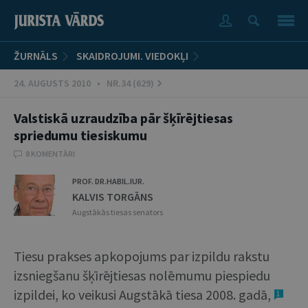
ŽURNĀLS
SKAIDROJUMI. VIEDOKĻI
24. AUGUSTS 2010 • NR.34 (629)
Valstiskā uzraudzība pār šķīrējtiesas
spriedumu tiesiskumu
8 KOMENTĀRI
PROF. DR.HABIL.IUR.
KALVIS TORGĀNS
Augstākās tiesas senators
Tiesu prakses apkopojums par izpildu rakstu
izsniegšanu šķīrējtiesas nolēmumu piespiedu
izpildei, ko veikusi Augstākā tiesa 2008. gadā,
1