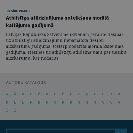
TIESĪBU PRAKSE
Atbilstīga atlīdzinājuma noteikšana morālā
kaitējuma gadījumā
Latvijas Republikas Satversme ikvienam garantē tiesības
uz atbilstīgu atlīdzinājumu nepamatota tiesību
aizskāruma gadījumā, tostarp nodarīta morālā kaitējuma
gadījumā. Tiesības uz atbilstīgu atlīdzinājumu par tiesību
aizskārumu, kas nodarīts ...
AUTORU KATALOGS
A
Ā
B
C
Č
D
E
Ē
F
G
Ģ
H
I
J
K
Ķ
L
Ļ
M
N
Ņ
O
P
R
S
Š
T
U
Ū
V
Z
Ž