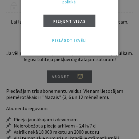
politikā
.
ŠIS RAKSTS PIEEJAMS “JURISTA VĀRDA” ABONENTIEM
Lai lasītu šo rakstu tālāk, Tev jābūt žurnāla abonentam.
PIEŅEMT VISAS
Esošos abonentus lūdzam autorizēties:
PIELĀGOT IZVĒLI
Ja vēl neesi abonents, aicinām pievienoties lasītāju pulkam.
Iegūsi tūlītēju piekļuvi digitālajam saturam!
ABONĒT
Piedāvājam trīs abonementu veidus. Vienam lietotājam
piemērotākais ir "Mazais" (3, 6 un 12 mēnešiem).
Abonentu ieguvumi:
Pieeja jaunākajam izdevumam
Neierobežota pieeja arhīvam – 24 h/7 d.
Vairāk nekā 18 000 rakstu un 2000 autoru
Visi tematiskie numuri un ikgadējie grāmatžurnāli