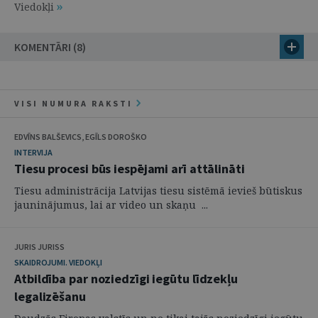
Viedokļi
KOMENTĀRI (8)
VISI NUMURA RAKSTI
EDVĪNS BALŠEVICS, EGĪLS DOROŠKO
INTERVIJA
Tiesu procesi būs iespējami arī attālināti
Tiesu administrācija Latvijas tiesu sistēmā ievieš būtiskus
jauninājumus, lai ar video un skaņu ...
JURIS JURISS
SKAIDROJUMI. VIEDOKĻI
Atbildība par noziedzīgi iegūtu līdzekļu
legalizēšanu