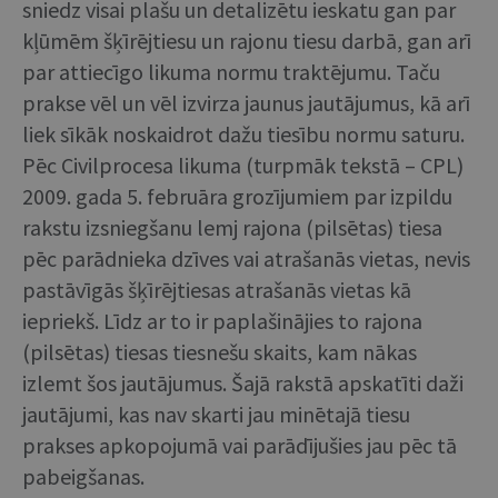
sniedz visai plašu un detalizētu ieskatu gan par
kļūmēm šķīrējtiesu un rajonu tiesu darbā, gan arī
par attiecīgo likuma normu traktējumu. Taču
prakse vēl un vēl izvirza jaunus jautājumus, kā arī
liek sīkāk noskaidrot dažu tiesību normu saturu.
Pēc Civilprocesa likuma (turpmāk tekstā – CPL)
2009. gada 5. februāra grozījumiem par izpildu
rakstu izsniegšanu lemj rajona (pilsētas) tiesa
pēc parādnieka dzīves vai atrašanās vietas, nevis
pastāvīgās šķīrējtiesas atrašanās vietas kā
iepriekš. Līdz ar to ir paplašinājies to rajona
(pilsētas) tiesas tiesnešu skaits, kam nākas
izlemt šos jautājumus. Šajā rakstā apskatīti daži
jautājumi, kas nav skarti jau minētajā tiesu
prakses apkopojumā vai parādījušies jau pēc tā
pabeigšanas.