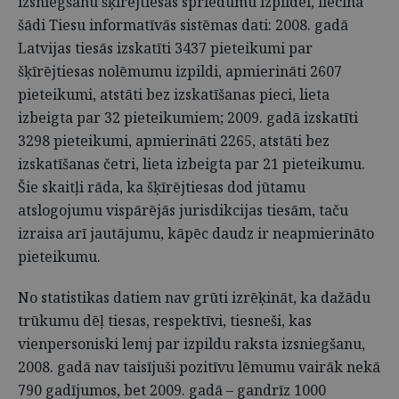
izsniegšanu šķīrējtiesas spriedumu izpildei, liecina
šādi Tiesu informatīvās sistēmas dati: 2008. gadā
Latvijas tiesās izskatīti 3437 pieteikumi par
šķīrējtiesas nolēmumu izpildi, apmierināti 2607
pieteikumi, atstāti bez izskatīšanas pieci, lieta
izbeigta par 32 pieteikumiem; 2009. gadā izskatīti
3298 pieteikumi, apmierināti 2265, atstāti bez
izskatīšanas četri, lieta izbeigta par 21 pieteikumu.
Šie skaitļi rāda, ka šķīrējtiesas dod jūtamu
atslogojumu vispārējās jurisdikcijas tiesām, taču
izraisa arī jautājumu, kāpēc daudz ir neapmierināto
pieteikumu.
No statistikas datiem nav grūti izrēķināt, ka dažādu
trūkumu dēļ tiesas, respektīvi, tiesneši, kas
vienpersoniski lemj par izpildu raksta izsniegšanu,
2008. gadā nav taisījuši pozitīvu lēmumu vairāk nekā
790 gadījumos, bet 2009. gadā – gandrīz 1000