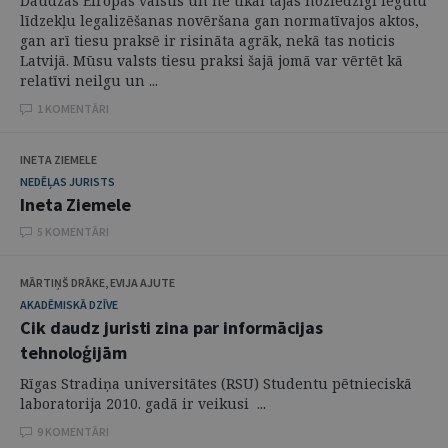
Daudzās Eiropas valstīs un ne tikai tajās noziedzīgi iegūtu
līdzekļu legalizēšanas novēršana gan normatīvajos aktos,
gan arī tiesu praksē ir risināta agrāk, nekā tas noticis
Latvijā. Mūsu valsts tiesu praksi šajā jomā var vērtēt kā
relatīvi neilgu un ...
1 KOMENTĀRI
INETA ZIEMELE
NEDĒĻAS JURISTS
Ineta Ziemele
5 KOMENTĀRI
MĀRTIŅŠ DRĀKE, EVIJA AJUTE
AKADĒMISKĀ DZĪVE
Cik daudz juristi zina par informācijas
tehnoloģijām
Rīgas Stradiņa universitātes (RSU) Studentu pētnieciskā
laboratorija 2010. gadā ir veikusi ...
9 KOMENTĀRI