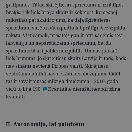
gadījumos. Tātad šķīrējtiesas spriedums ir izrādījies
brāķis. Tik liels brāķa skaits ir šokējošs, ko nespēj
mīkstināt pat skaidrojums, ka daļa šķīrējtiesas
spriedumu varētu būt izpildīti labprātīgi, bez izpildu
raksta. Visticamāk, prasītājs gan ir ātri saņēmis sev
labvēlīgu un nepārsūdzamu spriedumu, bet šis
spriedums tā arī paliks neizpildīts. Un nav jau arī
liels brīnums, jo šķīrējtiesu skaits Latvijā ir tāds, kāds
nav zināms nevienā Eiropas valstī. Šķīrējtiesu
veidošanai būtībā nav nekādu ierobežojumu, tādēļ
tās ir savairojušās milzīgā daudzumā – 2010. gada
vidū to bija 190.
Kvantitāte diemžēl nenodrošina
2
kvalitāti.
II. Autonomija, lai palīdzētu