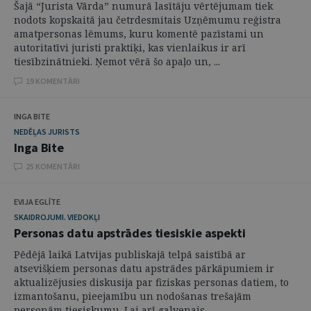
Šajā “Jurista Vārda” numurā lasītāju vērtējumam tiek
nodots kopskaitā jau četrdesmitais Uzņēmumu reģistra
amatpersonas lēmums, kuru komentē pazīstami un
autoritatīvi juristi praktiķi, kas vienlaikus ir arī
tiesībzinātnieki. Ņemot vērā šo apaļo un, ...
19 KOMENTĀRI
INGA BITE
NEDĒĻAS JURISTS
Inga Bite
25 KOMENTĀRI
EVIJA EGLĪTE
SKAIDROJUMI. VIEDOKĻI
Personas datu apstrādes tiesiskie aspekti
Pēdējā laikā Latvijas publiskajā telpā saistībā ar
atsevišķiem personas datu apstrādes pārkāpumiem ir
aktualizējusies diskusija par fiziskas personas datiem, to
izmantošanu, pieejamību un nodošanas trešajām
personām tiesiskumu. Lai arī galvenais ...