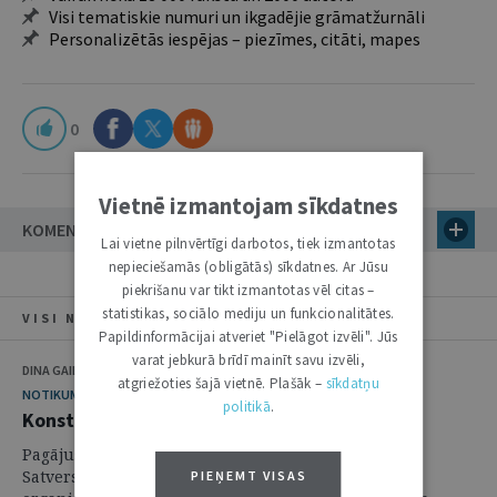
Visi tematiskie numuri un ikgadējie grāmatžurnāli
Personalizētās iespējas – piezīmes, citāti, mapes
0
Vietnē izmantojam sīkdatnes
KOMENTĀRI
Lai vietne pilnvērtīgi darbotos, tiek izmantotas
nepieciešamās (obligātās) sīkdatnes. Ar Jūsu
piekrišanu var tikt izmantotas vēl citas –
statistikas, sociālo mediju un funkcionalitātes.
VISI NUMURA RAKSTI
Papildinformācijai atveriet "Pielāgot izvēli". Jūs
varat jebkurā brīdī mainīt savu izvēli,
DINA GAILĪTE, JĀNIS PLEPS
atgriežoties šajā vietnē. Plašāk –
sīkdatņu
NOTIKUMS
politikā
.
Konstitucionālās vērtības krīzes laikā
Pagājušajā nedēļā, 29.–30. septembrī, Rīgā notika
Satversmes tiesas un Venēcijas komisijas kopīgi
PIEŅEMT VISAS