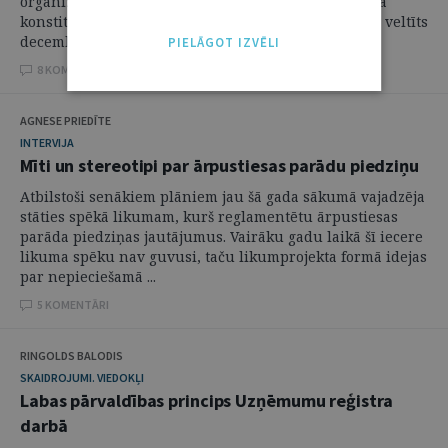
organizēta konference "Konstitucionālās tiesas loma
konstitucionālo vērtību aizsardzībā". Pasākums bija veltīts
decembrī gaidāmajai Latvijas Republikas ...
PIELĀGOT IZVĒLI
8 KOMENTĀRI
AGNESE PRIEDĪTE
INTERVIJA
Mīti un stereotipi par ārpustiesas parādu piedziņu
Atbilstoši senākiem plāniem jau šā gada sākumā vajadzēja
stāties spēkā likumam, kurš reglamentētu ārpustiesas
parāda piedziņas jautājumus. Vairāku gadu laikā šī iecere
likuma spēku nav guvusi, taču likumprojekta formā idejas
par nepieciešamā ...
5 KOMENTĀRI
RINGOLDS BALODIS
SKAIDROJUMI. VIEDOKĻI
Labas pārvaldības princips Uzņēmumu reģistra
darbā