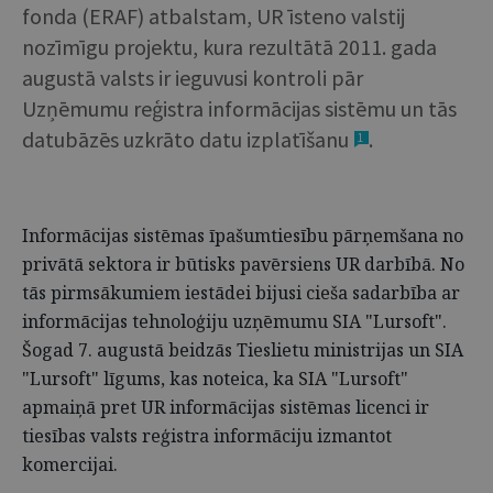
fonda (ERAF) atbalstam, UR īsteno valstij
nozīmīgu projektu, kura rezultātā 2011. gada
augustā valsts ir ieguvusi kontroli pār
Uzņēmumu reģistra informācijas sistēmu un tās
datubāzēs uzkrāto datu izplatīšanu
.
1
Informācijas sistēmas īpašumtiesību pārņemšana no
privātā sektora ir būtisks pavērsiens UR darbībā. No
tās pirmsākumiem iestādei bijusi cieša sadarbība ar
informācijas tehnoloģiju uzņēmumu SIA "Lursoft".
Šogad 7. augustā beidzās Tieslietu ministrijas un SIA
"Lursoft" līgums, kas noteica, ka SIA "Lursoft"
apmaiņā pret UR informācijas sistēmas licenci ir
tiesības valsts reģistra informāciju izmantot
komercijai.