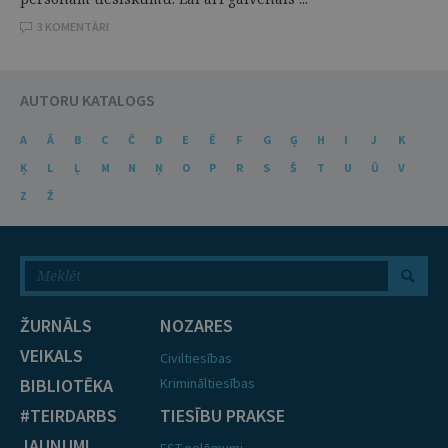
3 KOMENTĀRI
AUTORU KATALOGS
A
Ā
B
C
Č
D
E
Ē
F
G
Ģ
H
I
J
K
Ķ
L
Ļ
M
N
Ņ
O
P
R
S
Š
T
U
Ū
V
Z
Ž
ŽURNĀLS
NOZARES
VEIKALS
Civiltiesības
BIBLIOTĒKA
Krimināltiesības
#TEIRDARBS
TIESĪBU PRAKSE
JAUNUMI