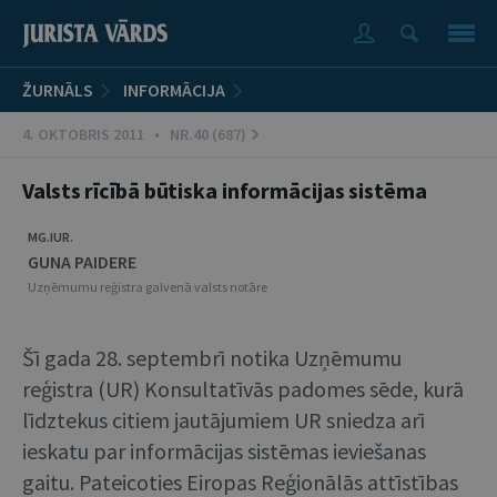
ŽURNĀLS
INFORMĀCIJA
4. OKTOBRIS 2011 • NR.40 (687)
Valsts rīcībā būtiska informācijas sistēma
MG.IUR.
GUNA PAIDERE
Uzņēmumu reģistra galvenā valsts notāre
Šī gada 28. septembrī notika Uzņēmumu
reģistra (UR) Konsultatīvās padomes sēde, kurā
līdztekus citiem jautājumiem UR sniedza arī
ieskatu par informācijas sistēmas ieviešanas
gaitu. Pateicoties Eiropas Reģionālās attīstības