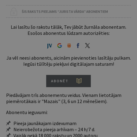
ŠIS RAKSTS PIEEJAMS “JURISTA VĀRDA” ABONENTIEM
Lai lasītu šo rakstu tālāk, Tev jābūt žurnāla abonentam.
Esošos abonentus lūdzam autorizēties:
Ja vēl neesi abonents, aicinām pievienoties lasītāju pulkam.
Iegūsi tūlītēju piekļuvi digitālajam saturam!
ABONĒT
Piedāvājam trīs abonementu veidus. Vienam lietotājam
piemērotākais ir "Mazais" (3, 6 un 12 mēnešiem).
Abonentu ieguvumi:
Pieeja jaunākajam izdevumam
Neierobežota pieeja arhīvam – 24 h/7 d.
Vairāk nekā 18 000 rakstu un 2000 autoru