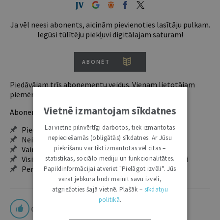
Ja vēl neesi abonents, aicinām pievienoties lasītāju pulkam.
Iegūsi tūlītēju piekļuvi digitālajam saturam!
ABONĒT
Piedāvājam trīs abonementu veidus. Vienam lietotājam
piemērotākais ir "Mazais" (3, 6 un 12 mēnešiem).
Vietnē izmantojam sīkdatnes
Abonentu ieguvumi:
Lai vietne pilnvērtīgi darbotos, tiek izmantotas
Pieeja jaunākajam izdevumam
nepieciešamās (obligātās) sīkdatnes. Ar Jūsu
Neierobežota pieeja arhīvam – 24 h/7 d.
piekrišanu var tikt izmantotas vēl citas –
Vairāk nekā 18 000 rakstu un 2000 autoru
statistikas, sociālo mediju un funkcionalitātes.
Visi tematiskie numuri un ikgadējie grāmatžurnāli
Personalizētās iespējas – piezīmes, citāti, mapes
Papildinformācijai atveriet "Pielāgot izvēli". Jūs
varat jebkurā brīdī mainīt savu izvēli,
atgriežoties šajā vietnē. Plašāk –
sīkdatņu
politikā
.
0