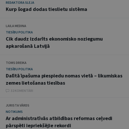
REDAKTORA SLEJA
Kurp šogad dodas tieslietu sistēma
LAILA MEDINA
TIESĪBU POLITIKA
Cik daudz izdarīts ekonomisko noziegumu
apkarošanā Latvijā
TOMS DREIKA
TIESĪBU POLITIKA
Dalītā īpašuma piespiedu nomas vietā – likumiskas
zemes lietošanas tiesības
32 KOMENTĀRI
JURISTA VĀRDS
NOTIKUMS
Ar administratīvās atbildības reformas ceļvedi
pārspēti iepriekšējie rekordi