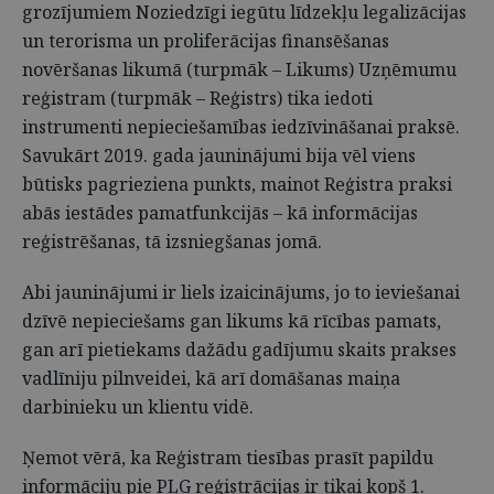
grozījumiem Noziedzīgi iegūtu līdzekļu legalizācijas
un terorisma un proliferācijas finansēšanas
novēršanas likumā (turpmāk – Likums) Uzņēmumu
reģistram (turpmāk – Reģistrs) tika iedoti
instrumenti nepieciešamības iedzīvināšanai praksē.
Savukārt 2019. gada jauninājumi bija vēl viens
būtisks pagrieziena punkts, mainot Reģistra praksi
abās iestādes pamatfunkcijās – kā informācijas
reģistrēšanas, tā izsniegšanas jomā.
Abi jauninājumi ir liels izaicinājums, jo to ieviešanai
dzīvē nepieciešams gan likums kā rīcības pamats,
gan arī pietiekams dažādu gadījumu skaits prakses
vadlīniju pilnveidei, kā arī domāšanas maiņa
darbinieku un klientu vidē.
Ņemot vērā, ka Reģistram tiesības prasīt papildu
informāciju pie PLG reģistrācijas ir tikai kopš 1.