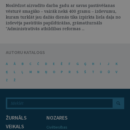
Noslēdzot aizvadīto darba gadu ar savas pastāvēšanas
vēsturē smagāko – vairāk nekā 400 gramu – izdevumu,
kuram turklāt jau dažās dienās tika izpirkta liela daļa no
izdevēja pasūtītās papildtirāžas, grāmatžurnāls
"Administratīvās atbildības reformas ...
AUTORU KATALOGS
A
Ā
B
C
Č
D
E
Ē
F
G
Ģ
H
I
J
K
Ķ
L
Ļ
M
N
Ņ
O
P
R
S
Š
T
U
Ū
V
Z
Ž
ŽURNĀLS
NOZARES
VEIKALS
Civiltiesības