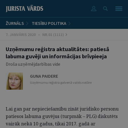
ŽURNĀLS
TIESĪBU POLITIKA
7. JANVĀRIS 2020 • NR.01 (1111)
Uzņēmumu reģistra aktualitātes: patiesā
labuma guvēji un informācijas brīvpieeja
Droša uzņēmējdarbības vide
GUNA PAIDERE
Uzņēmumu reģistra galvenā valsts notāre
Lai gan par nepieciešamību zināt juridisko personu
patiesos labuma guvējus (turpmāk – PLG) diskutēts
vairāk nekā 10 gadus, tikai 2017. gadā ar