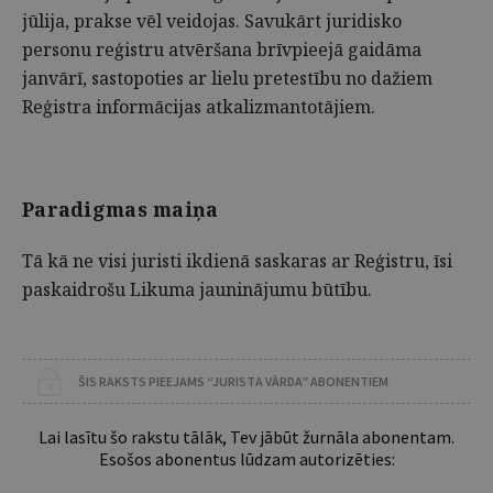
jūlija, prakse vēl veidojas. Savukārt juridisko
personu reģistru atvēršana brīvpieejā gaidāma
janvārī, sastopoties ar lielu pretestību no dažiem
Reģistra informācijas atkalizmantotājiem.
Paradigmas maiņa
Tā kā ne visi juristi ikdienā saskaras ar Reģistru, īsi
paskaidrošu Likuma jauninājumu būtību.
ŠIS RAKSTS PIEEJAMS “JURISTA VĀRDA” ABONENTIEM
Lai lasītu šo rakstu tālāk, Tev jābūt žurnāla abonentam.
Esošos abonentus lūdzam autorizēties: