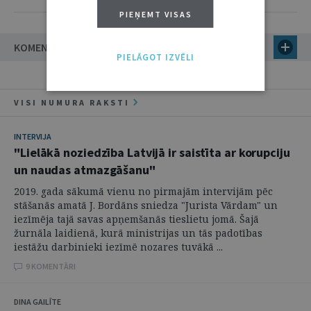
PIEŅEMT VISAS
KOMENTĀRI
PIELĀGOT IZVĒLI
VISI NUMURA RAKSTI
INTERVIJA
"Lielākā noziedzība Latvijā ir saistīta ar korupciju
un naudas atmazgāšanu"
2019. gada sākumā vienu no pirmajām intervijām pēc
stāšanās amatā J. Bordāns sniedza "Jurista Vārdam" un
iezīmēja tajā savas apņemšanās tieslietu jomā. Šajā
žurnāla laidienā, kurā ministrijas un tās padotības
iestāžu darbinieki iezīmē nozares tuvākā ...
9 KOMENTĀRI
DINA GAILĪTE