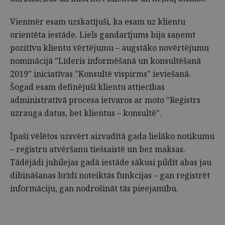
Vienmēr esam uzskatījuši, ka esam uz klientu
orientēta iestāde. Liels gandarījums bija saņemt
pozitīvu klientu vērtējumu – augstāko novērtējumu
nominācijā "Līderis informēšanā un konsultēšanā
2019" iniciatīvas "Konsultē vispirms" ieviešanā.
Šogad esam definējuši klientu attiecības
administratīvā procesa ietvaros ar moto "Reģistrs
uzrauga datus, bet klientus – konsultē".
Īpaši vēlētos uzsvērt aizvadītā gada lielāko notikumu
– reģistru atvēršanu tiešsaistē un bez maksas.
Tādējādi jubilejas gadā iestāde sākusi pildīt abas jau
dibināšanas brīdī noteiktās funkcijas – gan reģistrēt
informāciju, gan nodrošināt tās pieejamību.