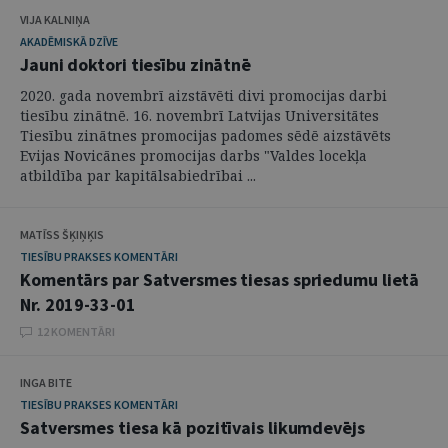
VIJA KALNIŅA
AKADĒMISKĀ DZĪVE
Jauni doktori tiesību zinātnē
2020. gada novembrī aizstāvēti divi promocijas darbi
tiesību zinātnē. 16. novembrī Latvijas Universitātes
Tiesību zinātnes promocijas padomes sēdē aizstāvēts
Evijas Novicānes promocijas darbs "Valdes locekļa
atbildība par kapitālsabiedrībai ...
MATĪSS ŠĶIŅĶIS
TIESĪBU PRAKSES KOMENTĀRI
Komentārs par Satversmes tiesas spriedumu lietā
Nr. 2019-33-01
12 KOMENTĀRI
INGA BITE
TIESĪBU PRAKSES KOMENTĀRI
Satversmes tiesa kā pozitīvais likumdevējs