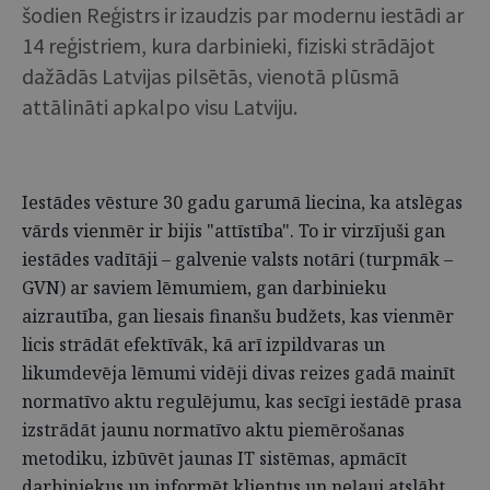
šodien Reģistrs ir izaudzis par modernu iestādi ar
14 reģistriem, kura darbinieki, fiziski strādājot
dažādās Latvijas pilsētās, vienotā plūsmā
attālināti apkalpo visu Latviju.
Iestādes vēsture 30 gadu garumā liecina, ka atslēgas
vārds vienmēr ir bijis "attīstība". To ir virzījuši gan
iestādes vadītāji – galvenie valsts notāri (turpmāk –
GVN) ar saviem lēmumiem, gan darbinieku
aizrautība, gan liesais finanšu budžets, kas vienmēr
licis strādāt efektīvāk, kā arī izpildvaras un
likumdevēja lēmumi vidēji divas reizes gadā mainīt
normatīvo aktu regulējumu, kas secīgi iestādē prasa
izstrādāt jaunu normatīvo aktu piemērošanas
metodiku, izbūvēt jaunas IT sistēmas, apmācīt
darbiniekus un informēt klientus un neļauj atslābt.