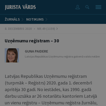
ŽURNĀLS
NOTIKUMS
8. DECEMBRIS 2020 • NR.49 (1159)
Uzņēmumu reģistram – 30
GUNA PAIDERE
Latvijas Republikas Uzņēmumu reģistra galvenā valsts notāre
Latvijas Republikas Uzņēmumu reģistram
(turpmāk – Reģistrs) 2020. gada 1. decembrī
apritēja 30 gadi. No iestādes, kas 1990. gadā
darbu uzsāka ar 26 notariātu kantoriem Latvijā
un vienu reģistru – Uzņēmumu reģistra žurnālu,