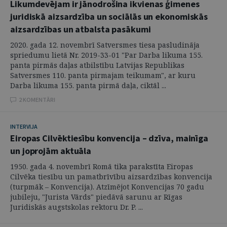
Likumdevējam ir jānodrošina ikvienas ģimenes
juridiskā aizsardzība un sociālās un ekonomiskās
aizsardzības un atbalsta pasākumi
2020. gada 12. novembrī Satversmes tiesa pasludināja
spriedumu lietā Nr. 2019-33-01 "Par Darba likuma 155.
panta pirmās daļas atbilstību Latvijas Republikas
Satversmes 110. panta pirmajam teikumam", ar kuru
Darba likuma 155. panta pirmā daļa, ciktāl ...
2 KOMENTĀRI
INTERVIJA
Eiropas Cilvēktiesību konvencija – dzīva, mainīga
un joprojām aktuāla
1950. gada 4. novembrī Romā tika parakstīta Eiropas
Cilvēka tiesību un pamatbrīvību aizsardzības konvencija
(turpmāk – Konvencija). Atzīmējot Konvencijas 70 gadu
jubileju, "Jurista Vārds" piedāvā sarunu ar Rīgas
Juridiskās augstskolas rektoru Dr. P. ...