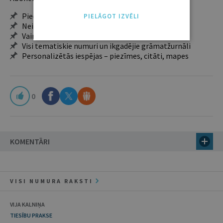
Pieeja jaunākajam izdevumam
PIELĀGOT IZVĒLI
Neierobežota pieeja arhīvam – 24 h/7 d.
Vairāk nekā 18 000 rakstu un 2000 autoru
Visi tematiskie numuri un ikgadējie grāmatžurnāli
Personalizētās iespējas – piezīmes, citāti, mapes
0
KOMENTĀRI
VISI NUMURA RAKSTI
VIJA KALNIŅA
TIESĪBU PRAKSE