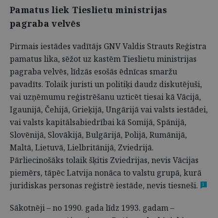
Pamatus liek Tieslietu ministrijas
pagraba velvēs
Pirmais iestādes vadītājs GNV Valdis Strauts Reģistra
pamatus lika, sēžot uz kastēm Tieslietu ministrijas
pagraba velvēs, līdzās esošās ēdnīcas smaržu
pavadīts. Tolaik juristi un politiķi daudz diskutējuši,
vai uzņēmumu reģistrēšanu uzticēt tiesai kā Vācijā,
Igaunijā, Čehijā, Grieķijā, Ungārijā vai valsts iestādei,
vai valsts kapitālsabiedrībai kā Somijā, Spānijā,
Slovēnijā, Slovākijā, Bulgārijā, Polijā, Rumānijā,
Maltā, Lietuvā, Lielbritānijā, Zviedrijā.
Pārliecinošāks tolaik šķitis Zviedrijas, nevis Vācijas
piemērs, tāpēc Latvija nonāca to valstu grupā, kurā
juridiskas personas reģistrē iestāde, nevis tiesneši.
1
Sākotnēji – no 1990. gada līdz 1993. gadam –