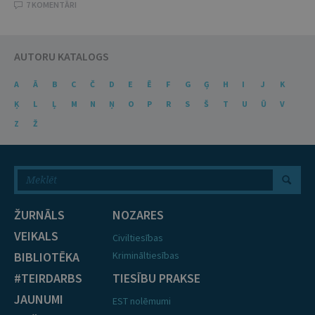
7 KOMENTĀRI
AUTORU KATALOGS
A
Ā
B
C
Č
D
E
Ē
F
G
Ģ
H
I
J
K
Ķ
L
Ļ
M
N
Ņ
O
P
R
S
Š
T
U
Ū
V
Z
Ž
ŽURNĀLS
NOZARES
VEIKALS
Civiltiesības
BIBLIOTĒKA
Krimināltiesības
#TEIRDARBS
TIESĪBU PRAKSE
JAUNUMI
EST nolēmumi