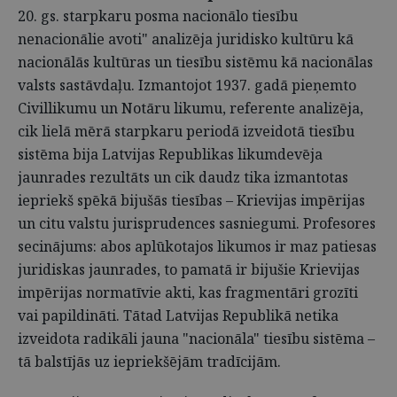
20. gs. starpkaru posma nacionālo tiesību
nenacionālie avoti" analizēja juridisko kultūru kā
nacionālās kultūras un tiesību sistēmu kā nacionālas
valsts sastāvdaļu. Izmantojot 1937. gadā pieņemto
Civillikumu un Notāru likumu, referente analizēja,
cik lielā mērā starpkaru periodā izveidotā tiesību
sistēma bija Latvijas Republikas likumdevēja
jaunrades rezultāts un cik daudz tika izmantotas
iepriekš spēkā bijušās tiesības – Krievijas impērijas
un citu valstu jurisprudences sasniegumi. Profesores
secinājums: abos aplūkotajos likumos ir maz patiesas
juridiskas jaunrades, to pamatā ir bijušie Krievijas
impērijas normatīvie akti, kas fragmentāri grozīti
vai papildināti. Tātad Latvijas Republikā netika
izveidota radikāli jauna "nacionāla" tiesību sistēma –
tā balstījās uz iepriekšējām tradīcijām.