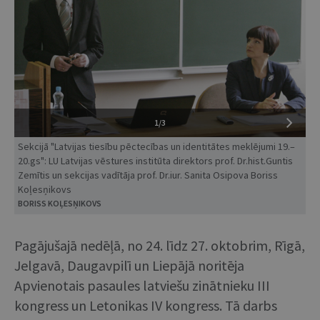
1/3
Sekcijā "Latvijas tiesību pēctecības un identitātes meklējumi 19.–
20.gs": LU Latvijas vēstures institūta direktors prof. Dr.hist.Guntis
Zemītis un sekcijas vadītāja prof. Dr.iur. Sanita Osipova Boriss
Koļesņikovs
BORISS KOĻESŅIKOVS
Pagājušajā nedēļā, no 24. līdz 27. oktobrim, Rīgā,
Jelgavā, Daugavpilī un Liepājā noritēja
Apvienotais pasaules latviešu zinātnieku III
kongress un Letonikas IV kongress. Tā darbs