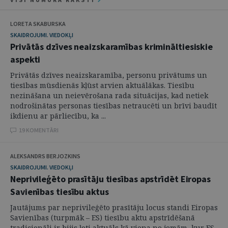
LORETA SKABURSKA
SKAIDROJUMI. VIEDOKĻI
Privātās dzīves neaizskaramības krimināltiesiskie
aspekti
Privātās dzīves neaizskaramība, personu privātums un
tiesības mūsdienās kļūst arvien aktuālākas. Tiesību
nezināšana un neievērošana rada situācijas, kad netiek
nodrošinātas personas tiesības netraucēti un brīvi baudīt
ikdienu ar pārliecību, ka ...
19 KOMENTĀRI
ALEKSANDRS BERJOZKINS
SKAIDROJUMI. VIEDOKĻI
Neprivileģēto prasītāju tiesības apstrīdēt Eiropas
Savienības tiesību aktus
Jautājums par neprivileģēto prasītāju locus standi Eiropas
Savienības (turpmāk – ES) tiesību aktu apstrīdēšanā
tradicionāli ir bijis ļoti aktuāls kā viena no jomām, kur ES