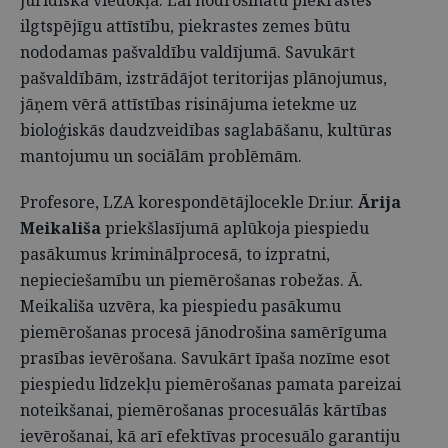
juridiskā viedokļa. Lai nodrošinātu piekrastes
ilgtspējīgu attīstību, piekrastes zemes būtu
nododamas pašvaldību valdījumā. Savukārt
pašvaldībām, izstrādājot teritorijas plānojumus,
jāņem vērā attīstības risinājuma ietekme uz
bioloģiskās daudzveidības saglabāšanu, kultūras
mantojumu un sociālām problēmām.
Profesore, LZA korespondētājlocekle Dr.iur.
Ārija
Meikališa
priekšlasījumā aplūkoja piespiedu
pasākumus kriminālprocesā, to izpratni,
nepieciešamību un piemērošanas robežas. Ā.
Meikališa uzvēra, ka piespiedu pasākumu
piemērošanas procesā jānodrošina samērīguma
prasības ievērošana. Savukārt īpaša nozīme esot
piespiedu līdzekļu piemērošanas pamata pareizai
noteikšanai, piemērošanas procesuālās kārtības
ievērošanai, kā arī efektīvas procesuālo garantiju