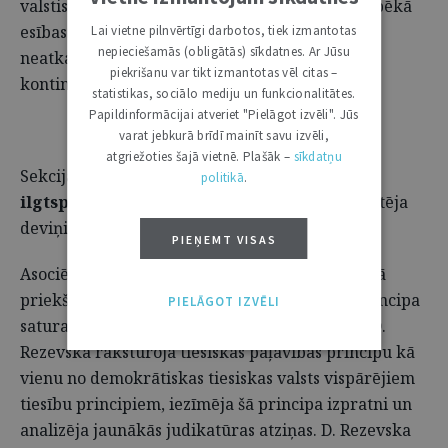
valstiskās nepārtrauktības ideju, Satversmes spēkā
esības koncepciju. Atjaunojot Latvijas faktisko
Lai vietne pilnvērtīgi darbotos, tiek izmantotas
nepieciešamās (obligātās) sīkdatnes. Ar Jūsu
neatkarību, šīs idejas kļuva par valstiskās
piekrišanu var tikt izmantotas vēl citas –
kontinuitātes doktrīnas pamatu.
statistikas, sociālo mediju un funkcionalitātes.
Papildinformācijai atveriet "Pielāgot izvēli". Jūs
varat jebkurā brīdī mainīt savu izvēli,
atgriežoties šajā vietnē. Plašāk –
sīkdatņu
Sekcijā
"Tiesību un juridiskās prakses
politikā
.
ilgtspējīga attīstība"
savus pētījumus prezentēja
deviņi referenti.
PIEŅEMT VISAS
Asociētā profesore Dr.iur.
Daiga Rezevska
savā
priekšlasījumā aplūkoja tiesiskās paļāvības principa
PIELĀGOT IZVĒLI
satura konkretizāciju un attīstību judikatūrā. D.
Rezevska raksturoja tiesiskās paļāvības principu kā
vienu no demokrātiskas tiesiskas valsts vispārējiem
tiesību principiem, iezīmēja šā principa izpratni un
analizēja jaunākās judikatūras atziņas. D. Rezevska