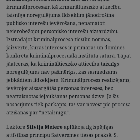
kriminālprocesam kā krimināltiesisko attiecību
taisnīga noregulējuma līdzeklim jānodrošina
publisko interešu ievērošana, nepamatoti
neierobežojot personisko interešu aizsardzību.
Izstrādājot kriminālprocesa tiesību normas,
jāizvērtē, kuras intereses ir primāras un dominēs
konkrēta kriminālprocesuālā institūta saturā. Tāpat
jāatceras, ka krimināltiesisko attiecību taisnīgs
noregulējums nav pašmērķis, kas sasniedzams
jebkādiem līdzekļiem. Kriminālprocess realizējams,
ievērojot aizsargātās personas intereses, bez
neattaisnotas iejaukšanās personas dzīvē. Ja šis
nosacījums tiek pārkāpts, tas var novest pie procesa
atzīšanas par "netaisnīgu".
Lektore
Silvija Meiere
aplūkoja ilgtspējīgas
attīstības principu Satversmes tiesas praksē. S.