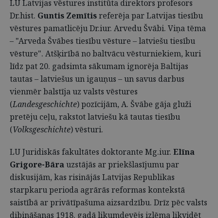
LU Latvijas vēstures institūta direktors profesors
Dr.hist.
Guntis Zemītis
referēja par Latvijas tiesību
vēstures pamatlicēju Dr.iur. Arvedu Švābi. Viņa tēma
– "Arveda Švābes tiesību vēsture – latviešu tiesību
vēsture". Atšķirībā no baltvācu vēsturniekiem, kuri
līdz pat 20. gadsimta sākumam ignorēja Baltijas
tautas – latviešus un igauņus – un savus darbus
vienmēr balstīja uz valsts vēstures
(
Landesgeschichte
) pozīcijām, A. Švābe gāja gluži
pretēju ceļu, rakstot latviešu kā tautas tiesību
(
Volksgeschichte
) vēsturi.
LU Juridiskās fakultātes doktorante Mg.iur.
Elīna
Grigore-Bāra
uzstājās ar priekšlasījumu par
diskusijām, kas risinājās Latvijas Republikas
starpkaru perioda agrārās reformas kontekstā
saistībā ar privātīpašuma aizsardzību. Drīz pēc valsts
dibināšanas 1918. gadā likumdevējs izlēma likvidēt