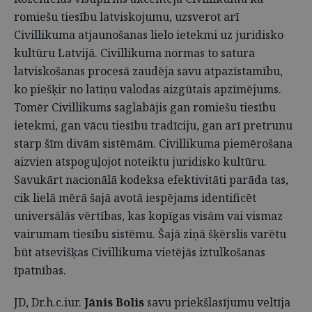
romiešu tiesību latviskojumu, uzsverot arī
Civillikuma atjaunošanas lielo ietekmi uz juridisko
kultūru Latvijā. Civillikuma normas to satura
latviskošanas procesā zaudēja savu atpazīstamību,
ko piešķir no latīņu valodas aizgūtais apzīmējums.
Tomēr Civillikums saglabājis gan romiešu tiesību
ietekmi, gan vācu tiesību tradīciju, gan arī pretrunu
starp šīm divām sistēmām. Civillikuma piemērošana
aizvien atspoguļojot noteiktu juridisko kultūru.
Savukārt nacionālā kodeksa efektivitāti parāda tas,
cik lielā mērā šajā avotā iespējams identificēt
universālās vērtības, kas kopīgas visām vai vismaz
vairumam tiesību sistēmu. Šajā ziņā šķērslis varētu
būt atsevišķas Civillikuma vietējās iztulkošanas
īpatnības.
JD, Dr.h.c.iur.
Jānis Bolis
savu priekšlasījumu veltīja