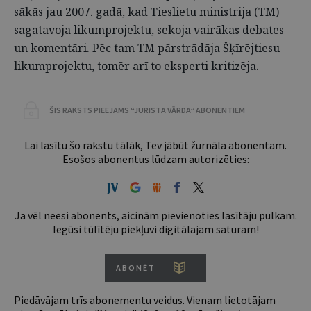
sākās jau 2007. gadā, kad Tieslietu ministrija (TM)
sagatavoja likumprojektu, sekoja vairākas debates
un komentāri. Pēc tam TM pārstrādāja Šķīrējtiesu
likumprojektu, tomēr arī to eksperti kritizēja.
ŠIS RAKSTS PIEEJAMS “JURISTA VĀRDA” ABONENTIEM
Lai lasītu šo rakstu tālāk, Tev jābūt žurnāla abonentam.
Esošos abonentus lūdzam autorizēties:
Ja vēl neesi abonents, aicinām pievienoties lasītāju pulkam.
Iegūsi tūlītēju piekļuvi digitālajam saturam!
ABONĒT
Piedāvājam trīs abonementu veidus. Vienam lietotājam