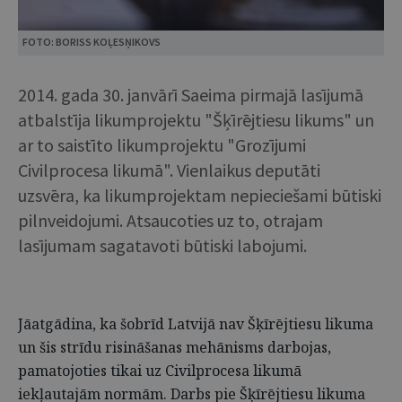
FOTO: BORISS KOĻESŅIKOVS
2014. gada 30. janvārī Saeima pirmajā lasījumā
atbalstīja likumprojektu "Šķīrējtiesu likums" un
ar to saistīto likumprojektu "Grozījumi
Civilprocesa likumā". Vienlaikus deputāti
uzsvēra, ka likumprojektam nepieciešami būtiski
pilnveidojumi. Atsaucoties uz to, otrajam
lasījumam sagatavoti būtiski labojumi.
Jāatgādina, ka šobrīd Latvijā nav Šķīrējtiesu likuma
un šis strīdu risināšanas mehānisms darbojas,
pamatojoties tikai uz Civilprocesa likumā
iekļautajām normām. Darbs pie Šķīrējtiesu likuma