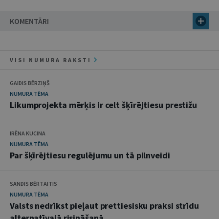
KOMENTĀRI
VISI NUMURA RAKSTI
GAIDIS BĒRZIŅŠ
NUMURA TĒMA
Likumprojekta mērķis ir celt šķīrējtiesu prestižu
IRĒNA KUCINA
NUMURA TĒMA
Par šķīrējtiesu regulējumu un tā pilnveidi
SANDIS BĒRTAITIS
NUMURA TĒMA
Valsts nedrīkst pieļaut prettiesisku praksi strīdu
alternatīvajā risināšanā