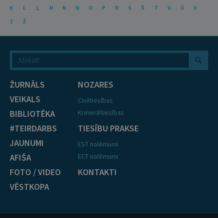
Ķ
L
Ļ
M
N
Ņ
O
P
R
S
Š
T
U
Ū
V
Z
Ž
ŽURNĀLS
NOZARES
VEIKALS
Civiltiesības
BIBLIOTĒKA
Krimināltiesības
#TEIRDARBS
TIESĪBU PRAKSE
JAUNUMI
EST nolēmumi
AFIŠA
ECT nolēmumi
FOTO / VIDEO
KONTAKTI
VĒSTKOPA