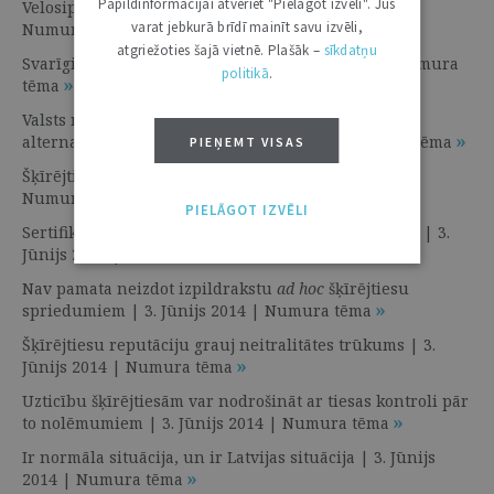
Papildinformācijai atveriet "Pielāgot izvēli". Jūs
Velosipēds no jauna nav jāizgudro | 3. Jūnijs 2014 |
varat jebkurā brīdī mainīt savu izvēli,
Numura tēma
atgriežoties šajā vietnē. Plašāk –
sīkdatņu
Svarīgi ir aizsargāt investorus | 3. Jūnijs 2014 | Numura
politikā
.
tēma
Valsts nedrīkst pieļaut prettiesisku praksi strīdu
alternatīvajā risināšanā | 3. Jūnijs 2014 | Numura tēma
PIEŅEMT VISAS
Šķīrējtiesu regulējuma novitātes | 3. Jūnijs 2014 |
Numura tēma
PIELĀGOT IZVĒLI
Sertifikācijas prasība nevajadzīgi formalizē procesu | 3.
Jūnijs 2014 | Numura tēma
Nav pamata neizdot izpildrakstu
ad hoc
šķīrējtiesu
spriedumiem | 3. Jūnijs 2014 | Numura tēma
Šķīrējtiesu reputāciju grauj neitralitātes trūkums | 3.
Jūnijs 2014 | Numura tēma
Uzticību šķīrējtiesām var nodrošināt ar tiesas kontroli pār
to nolēmumiem | 3. Jūnijs 2014 | Numura tēma
Ir normāla situācija, un ir Latvijas situācija | 3. Jūnijs
2014 | Numura tēma