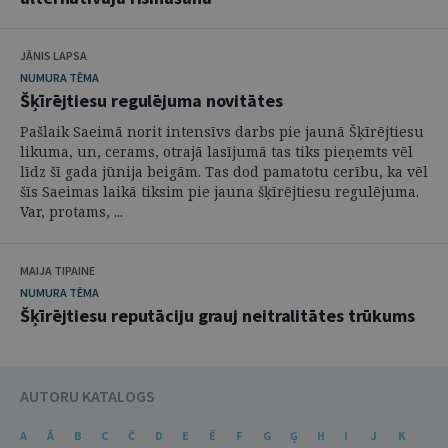
JĀNIS LAPSA
NUMURA TĒMA
Šķīrējtiesu regulējuma novitātes
Pašlaik Saeimā norit intensīvs darbs pie jaunā Šķīrējtiesu
likuma, un, cerams, otrajā lasījumā tas tiks pieņemts vēl
līdz šī gada jūnija beigām. Tas dod pamatotu cerību, ka vēl
šīs Saeimas laikā tiksim pie jauna šķīrējtiesu regulējuma.
Var, protams, ...
MAIJA TIPAINE
NUMURA TĒMA
Šķīrējtiesu reputāciju grauj neitralitātes trūkums
AUTORU KATALOGS
A
Ā
B
C
Č
D
E
Ē
F
G
Ģ
H
I
J
K