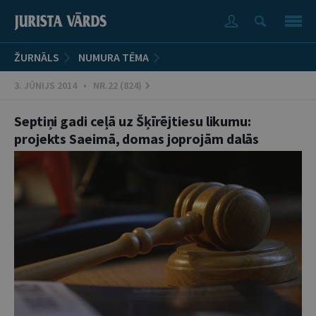
ŽURNĀLS
NUMURA TĒMA
3. JŪNIJS 2014 • NR.22 (824)
Septiņi gadi ceļā uz Šķīrējtiesu likumu:
projekts Saeimā, domas joprojām dalās