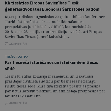
Kā tiesāties Eiropas Savienības Tiesā:
ģenerāladvokātes Eleonoras Šarpstones padomi
Rīgas Juridiskās augstskolas 20 gadu jubilejas konferencē
"Juridiskā profesija pārmaiņu laikā: nākotnes
perspektīvas juridiskajā izglītībā", kas norisinājās
2018. gada 23. maijā, ar prezentāciju uzstājās arī Eiropas
Savienības Tiesas ģenerāladvokāte, ...
1 KOMENTĀRI
TIESĪBU POLITIKA
Par tiesneša izturēšanos un izteikumiem tiesas
sēdē
Tiesnešu ētikas komisija ir saņēmusi un izskatījusi
prasītājas civillietā sūdzību par tiesneses necienīgu
rīcību tiesas sēdē, kurā tika izskatīta prasītājas prasība
par uzturlīdzekļu piedziņu un atbildētāja pretprasība par
laulības šķiršanu un ...
4 KOMENTĀRI