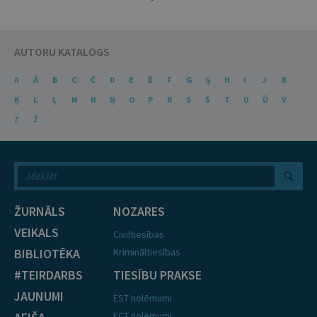
AUTORU KATALOGS
A
Ā
B
C
Č
D
E
Ē
F
G
Ģ
H
I
J
K
Ķ
L
Ļ
M
N
Ņ
O
P
R
S
Š
T
U
Ū
V
Z
Ž
ŽURNĀLS
NOZARES
VEIKALS
Civiltiesības
BIBLIOTĒKA
Krimināltiesības
#TEIRDARBS
TIESĪBU PRAKSE
JAUNUMI
EST nolēmumi
ECT nolēmumi