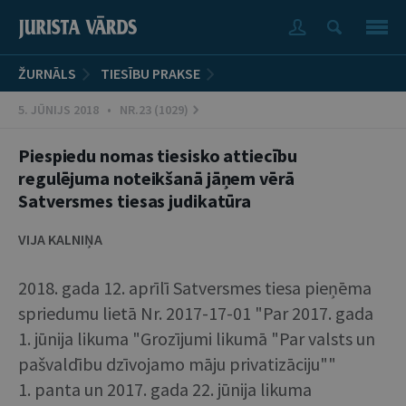
ŽURNĀLS
TIESĪBU PRAKSE
5. JŪNIJS 2018 • NR.23 (1029)
Piespiedu nomas tiesisko attiecību
regulējuma noteikšanā jāņem vērā
Satversmes tiesas judikatūra
VIJA KALNIŅA
2018. gada 12. aprīlī Satversmes tiesa pieņēma
spriedumu lietā Nr. 2017-17-01 "Par 2017. gada
1. jūnija likuma "Grozījumi likumā "Par valsts un
pašvaldību dzīvojamo māju privatizāciju""
1. panta un 2017. gada 22. jūnija likuma