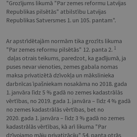
"Grozījums likumā "Par zemes reformu Latvijas
Republikas pilsētās" atbilstību Latvijas
Republikas Satversmes 1. un 105. pantam".
Ar apstrīdētajām normām tika grozīts likuma
1
"Par zemes reformu pilsētās" 12. panta 2.
daļas otrais teikums, paredzot, ka gadījumā, ja
puses nevar vienoties, zemes gabala nomas
maksa privatizētā dzīvokļa un mākslinieka
darbnīcas īpašniekam nosakāma no 2018. gada
1. janvāra līdz 5 % gadā no zemes kadastrālās
vērtības, no 2019. gada 1. janvāra – līdz 4 % gadā
no zemes kadastrālās vērtības, bet no
2020. gada 1. janvāra – līdz 3 % gadā no zemes
kadastrālās vērtības, kā arī likuma "Par
dzīvojamo māju privatizāciju" 54. panta otrās