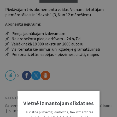
Piedāvājam trīs abonementu veidus. Vienam lietotājam
piemērotākais ir "Mazais" (3, 6 un 12 mēnešiem).
Abonentu ieguvumi:
Pieeja jaunākajam izdevumam
Neierobežota pieeja arhīvam – 24 h/7 d.
Vairāk nekā 18 000 rakstu un 2000 autoru
Visi tematiskie numuri un ikgadējie grāmatžurnāli
Personalizētās iespējas – piezīmes, citāti, mapes
0
SAISTĪTIE RESURSI
Vietnē izmantojam sīkdatnes
Satversmes tiesas konsekventā cīņa ar Saeimas populismu
| 5. Jūnijs 2018 | Skaidrojumi. Viedokļi
Lai vietne pilnvērtīgi darbotos, tiek izmantotas