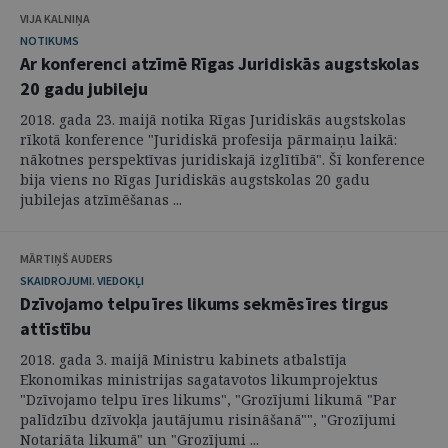
VIJA KALNIŅA
NOTIKUMS
Ar konferenci atzīmē Rīgas Juridiskās augstskolas
20 gadu jubileju
2018. gada 23. maijā notika Rīgas Juridiskās augstskolas
rīkotā konference "Juridiskā profesija pārmaiņu laikā:
nākotnes perspektīvas juridiskajā izglītībā". Šī konference
bija viens no Rīgas Juridiskās augstskolas 20 gadu
jubilejas atzīmēšanas ...
MĀRTIŅŠ AUDERS
SKAIDROJUMI. VIEDOKĻI
Dzīvojamo telpu īres likums sekmēs īres tirgus
attīstību
2018. gada 3. maijā Ministru kabinets atbalstīja
Ekonomikas ministrijas sagatavotos likumprojektus
"Dzīvojamo telpu īres likums", "Grozījumi likumā "Par
palīdzību dzīvokļa jautājumu risināšanā"", "Grozījumi
Notariāta likumā" un "Grozījumi ...