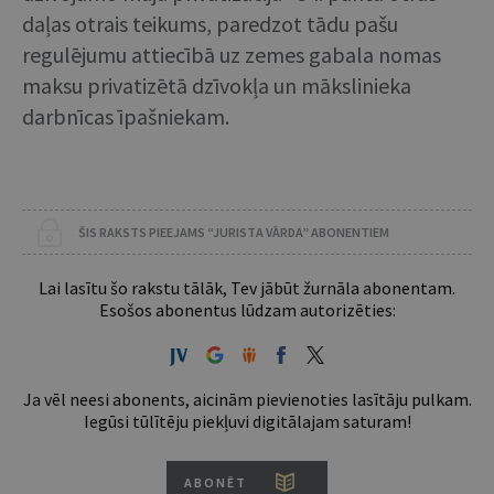
daļas otrais teikums, paredzot tādu pašu
regulējumu attiecībā uz zemes gabala nomas
maksu privatizētā dzīvokļa un mākslinieka
darbnīcas īpašniekam.
ŠIS RAKSTS PIEEJAMS “JURISTA VĀRDA” ABONENTIEM
Lai lasītu šo rakstu tālāk, Tev jābūt žurnāla abonentam.
Esošos abonentus lūdzam autorizēties:
Ja vēl neesi abonents, aicinām pievienoties lasītāju pulkam.
Iegūsi tūlītēju piekļuvi digitālajam saturam!
ABONĒT